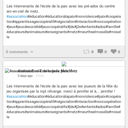
Les intervenants de l'école de la paix avec les pré-ados du centre
arc-en-ciel de metz.
#association
#éducation#éducationàlapaix#nonviolence#paix#coopéra
tion#apprentissagecoopératif#négociation#interaction#noncoopération
#jeux#jeuxdesociété#jeuxcoopératifs#jds#j2s#enfants#ados#famille#
éducateurs#animateurs#enseignants#metz#meurtheetmoselle#mosel
le
0 comments
0
0
0
Association Ecole de la paix Metz
3 days ago
–
Public
Les intervenants de l'école de la paix avec les joueurs de la fête du
jeu organisée par la mpt nilvange. merci à jennifer et à... jennifer !
#association
#éducation#éducationàlapaix#nonviolence#paix#coopéra
tion#apprentissagecoopératif#négociation#interaction#noncoopération
#jeux#jeuxdesociété#jeuxcoopératifs#jds#j2s#enfants#ados#famille#
éducateurs#animateurs#enseignants#metz#meurtheetmoselle#mosel
le