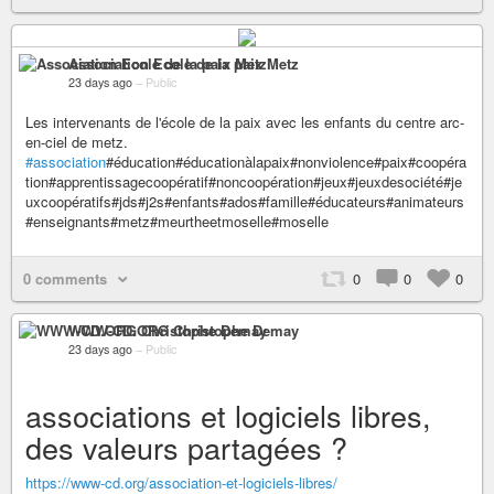
Association Ecole de la paix Metz
23 days ago
–
Public
Les intervenants de l'école de la paix avec les enfants du centre arc-
en-ciel de metz.
#association
#éducation#éducationàlapaix#nonviolence#paix#coopéra
tion#apprentissagecoopératif#noncoopération#jeux#jeuxdesociété#je
uxcoopératifs#jds#j2s#enfants#ados#famille#éducateurs#animateurs
#enseignants#metz#meurtheetmoselle#moselle
0 comments
0
0
0
WWW-CD.ORG Christophe Demay
23 days ago
–
Public
associations et logiciels libres,
des valeurs partagées ?
https://www-cd.org/association-et-logiciels-libres/