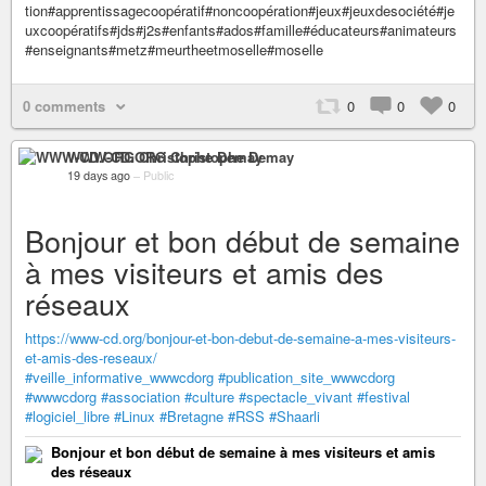
tion#apprentissagecoopératif#noncoopération#jeux#jeuxdesociété#je
uxcoopératifs#jds#j2s#enfants#ados#famille#éducateurs#animateurs
#enseignants#metz#meurtheetmoselle#moselle
0 comments
0
0
0
WWW-CD.ORG Christophe Demay
19 days ago
–
Public
Bonjour et bon début de semaine
à mes visiteurs et amis des
réseaux
https://www-cd.org/bonjour-et-bon-debut-de-semaine-a-mes-visiteurs-
et-amis-des-reseaux/
#veille_informative_wwwcdorg
#publication_site_wwwcdorg
#wwwcdorg
#association
#culture
#spectacle_vivant
#festival
#logiciel_libre
#Linux
#Bretagne
#RSS
#Shaarli
Bonjour et bon début de semaine à mes visiteurs et amis
des réseaux