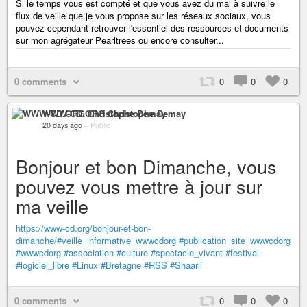
Si le temps vous est compté et que vous avez du mal à suivre le
flux de veille que je vous propose sur les réseaux sociaux, vous
pouvez cependant retrouver l'essentiel des ressources et documents
sur mon agrégateur Pearltrees ou encore consulter...
0 comments
0
0
0
WWW-CD.ORG Christophe Demay
20 days ago
–
Public
Bonjour et bon Dimanche, vous
pouvez vous mettre à jour sur
ma veille
https://www-cd.org/bonjour-et-bon-
dimanche/#veille_informative_wwwcdorg
#publication_site_wwwcdorg
#wwwcdorg
#association
#culture
#spectacle_vivant
#festival
#logiciel_libre
#Linux
#Bretagne
#RSS
#Shaarli
0 comments
0
0
0