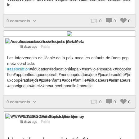
le
0 comments
0
0
0
Association Ecole de la paix Metz
18 days ago
–
Public
Les intervenants de l'école de la paix avec les enfants de l'acm pep
metz corchade.
#association
#éducation#éducationàlapaix#nonviolence#paix#coopéra
tion#apprentissagecoopératif#noncoopération#jeux#jeuxdesociété#je
uxcoopératifs#jds#j2s#enfants#ados#famille#éducateurs#animateurs
#enseignants#metz#meurtheetmoselle#moselle
0 comments
0
0
0
WWW-CD.ORG Christophe Demay
18 days ago
–
Public