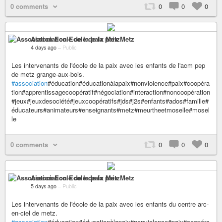
0 comments
0
0
0
Association Ecole de la paix Metz
4 days ago
–
Public
Les intervenants de l'école de la paix avec les enfants de l'acm pep
de metz grange-aux-bois.
#association
#éducation#éducationàlapaix#nonviolence#paix#coopéra
tion#apprentissagecoopératif#négociation#interaction#noncoopération
#jeux#jeuxdesociété#jeuxcoopératifs#jds#j2s#enfants#ados#famille#
éducateurs#animateurs#enseignants#metz#meurtheetmoselle#mosel
le
0 comments
0
0
0
Association Ecole de la paix Metz
5 days ago
–
Public
Les intervenants de l'école de la paix avec les enfants du centre arc-
en-ciel de metz.
#association
#éducation#éducationàlapaix#nonviolence#paix#coopéra