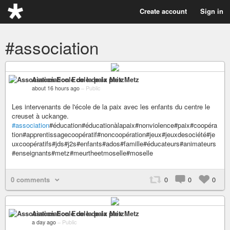
Create account
Sign in
#association
Association Ecole de la paix Metz
about 16 hours ago
–
Public
Les intervenants de l'école de la paix avec les enfants du centre le
creuset à uckange.
#association
#éducation#éducationàlapaix#nonviolence#paix#coopéra
tion#apprentissagecoopératif#noncoopération#jeux#jeuxdesociété#je
uxcoopératifs#jds#j2s#enfants#ados#famille#éducateurs#animateurs
#enseignants#metz#meurtheetmoselle#moselle
0 comments
0
0
0
Association Ecole de la paix Metz
a day ago
–
Public