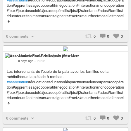
tion#apprentissagecoopératif#négociation#interaction#noncoopération
#jeux#jeuxdesociété#jeuxcoopératifs#jds#j2s#enfants#ados#famille#
éducateurs#animateurs#enseignants#metz#meurtheetmoselle#mosel
le
0 comments
0
0
0
Association Ecole de la paix Metz
8 days ago
–
Public
Les intervenants de l'école de la paix avec les familles de la
médiathèque la pléiade à rombas.
#association
#éducation#éducationàlapaix#nonviolence#paix#coopéra
tion#apprentissagecoopératif#négociation#interaction#noncoopération
#jeux#jeuxdesociété#jeuxcoopératifs#jds#j2s#enfants#ados#famille#
éducateurs#animateurs#enseignants#metz#meurtheetmoselle#mosel
le
0 comments
0
0
0