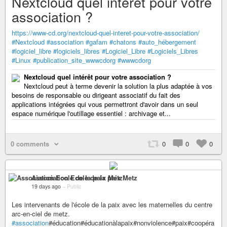
Nextcloud quel intérêt pour votre
association ?
https://www-cd.org/nextcloud-quel-interet-pour-votre-association/
#Nextcloud
#association
#gafam
#chatons
#auto_hébergement
#logiciel_libre
#logiciels_libres
#Logiciel_Libre
#Logiciels_Libres
#Linux
#publication_site_wwwcdorg
#wwwcdorg
Nextcloud quel intérêt pour votre association ?
Nextcloud peut à terme devenir la solution la plus adaptée à vos
besoins de responsable ou dirigeant associatif du fait des
applications intégrées qui vous permettront d'avoir dans un seul
espace numérique l'outillage essentiel : archivage et...
0 comments
0
0
0
Association Ecole de la paix Metz
19 days ago
–
Public
Les intervenants de l'école de la paix avec les maternelles du centre
arc-en-ciel de metz.
#association
#éducation#éducationàlapaix#nonviolence#paix#coopéra