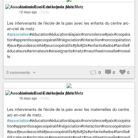
Association Ecole de la paix Metz
12 days ago
–
Public
Les intervenants de l'école de la paix avec les enfants du centre arc-
en-ciel de metz.
#association
#éducation#éducationàlapaix#nonviolence#paix#coopéra
tion#apprentissagecoopératif#négociation#interaction#noncoopération
#jeux#jeuxdesociété#jeuxcoopératifs#jds#j2s#enfants#ados#famille#
éducateurs#animateurs#enseignants#metz#meurtheetmoselle#mosel
le
0 comments
0
0
0
Association Ecole de la paix Metz
16 days ago
–
Public
Les intervenants de l'école de la paix avec les maternelles du centre
arc-en-ciel de metz.
#association
#éducation#éducationàlapaix#nonviolence#paix#coopéra
tion#apprentissagecoopératif#négociation#interaction#noncoopération
#jeux#jeuxdesociété#jeuxcoopératifs#jds#j2s#enfants#ados#famille#
éducateurs#animateurs#enseignants#metz#meurtheetmoselle#mosel