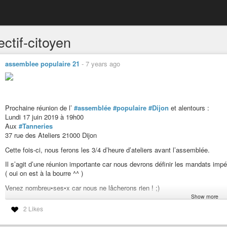
ectif-citoyen
assemblee populaire 21
-
7 years ago
Prochaine réunion de l’
#assemblée
#populaire
#Dijon
et alentours :
Lundi 17 juin 2019 à 19h00
Aux
#Tanneries
37 rue des Ateliers 21000 Dijon
Cette fois-ci, nous ferons les 3/4 d’heure d’ateliers avant l’assemblée.
Il s’agit d’une réunion importante car nous devrons définir les mandats im
( oui on est à la bourre ^^ )
Venez nombreu•ses•x car nous ne lâcherons rien ! ;)
Show more
#giletsjaunes
#gilets-jaunes
2 Likes
#société
#alternative
#onlacherien
#assemblée-populaire
#collectif-citoyen
#démocratie-loca