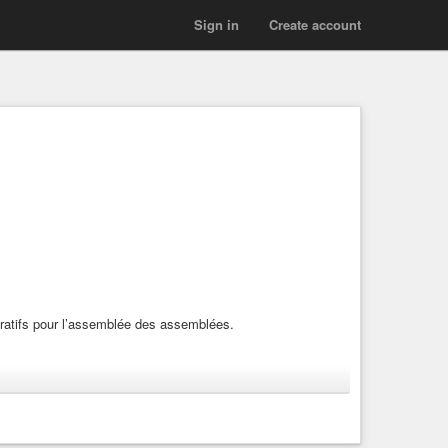
Sign in
Create account
pératifs pour l’assemblée des assemblées.
le
#pouvoir-citoyen
#société-alternative
#onlacherien