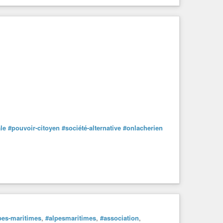
le
#pouvoir-citoyen
#société-alternative
#onlacherien
pes-maritimes
,
#alpesmaritimes
,
#association
,