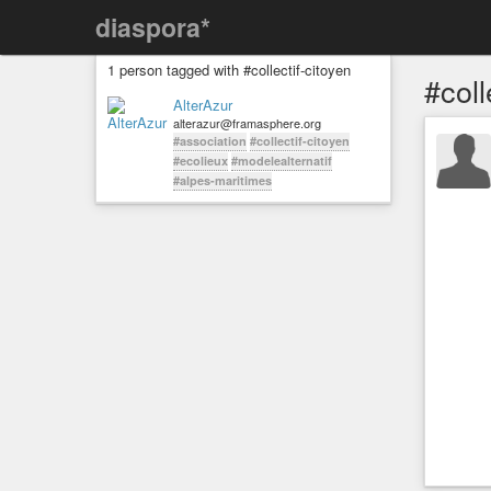
diaspora*
1 person tagged with #collectif-citoyen
#coll
AlterAzur
alterazur@framasphere.org
#association
#collectif-citoyen
#ecolieux
#modelealternatif
#alpes-maritimes