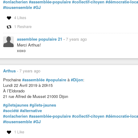
#onlacherien
#assemblée-populaire
#collectif-citoyen
#démocratie-loca
#tousensemble
#GJ
4 Likes
1 Reshare
assemblee populaire 21
-
7 years ago
Merci Arthus!
xoxo
Arthus
-
7 years ago
Prochaine
#assemblée
#populaire
à
#Dijon
:
Lundi 22 Avril 2019 à 20h15
À l’Eldorado
21 rue Alfred de Musset 21000 Dijon
#giletsjaunes
#gilets-jaunes
#société
#alternative
#onlacherien
#assemblée-populaire
#collectif-citoyen
#démocratie-loca
#tousensemble
#GJ
1 Like