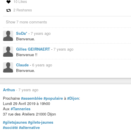
10 Likes
histoires, religions ou croyances que ce soient.
2 Reshares
Et parce que seule notre unité pourrait faire plier l’oligarchie et la ploutocra
Rejoignez nous !
Show 7 more comments
( Et en plus on partage une bonne marmite de soupe à (presque) chaque as
SoDa*
-
7 years ago
#giletsjaunes
#société
#alternative
Bienvenue.
#onlacherien
#collectif-citoyen
#démocratie-locale
#pouvoir-citoyen
#s
#nouveauici
#nouvelleici
#nouvelle-ici
#nouveau-ici
Gilles GEIRNAERT
-
7 years ago
Bienvenue !!
Claude
-
6 years ago
Bienvenue.
Arthus
-
7 years ago
Prochaine
#assemblée
#populaire
à
#Dijon
:
Lundi 29 Avril 2019 à 19h00
Aux
#Tanneries
37 rue des Ateliers 21000 Dijon
#giletsjaunes
#gilets-jaunes
#société
#alternative