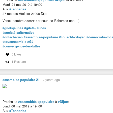
Mardi 21 mai 2019 à 19h00
Aux
#Tanneries
37 rue des Ateliers 21000 Dijon
Venez nombreu•ses•x car nous ne lâcherons rien ! ;)
#giletsjaunes
#gilets-jaunes
#société
#alternative
#onlacherien
#assemblée-populaire
#collectif-citoyen
#démocratie-loca
#tousensemble
#GJ
#convergence-des-luttes
6 Likes
1 Reshare
assemblee populaire 21
-
7 years ago
Prochaine
#assemblée
#populaire
à
#Dijon
:
Lundi 06 mai 2019 à 19h00
Aux
#Tanneries