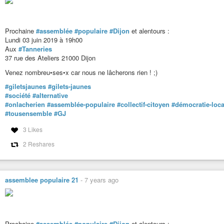
Prochaine
#assemblée
#populaire
#Dijon
et alentours :
Lundi 03 juin 2019 à 19h00
Aux
#Tanneries
37 rue des Ateliers 21000 Dijon
Venez nombreu•ses•x car nous ne lâcherons rien ! ;)
#giletsjaunes
#gilets-jaunes
#société
#alternative
#onlacherien
#assemblée-populaire
#collectif-citoyen
#démocratie-loca
#tousensemble
#GJ
3 Likes
2 Reshares
assemblee populaire 21
-
7 years ago
Prochaine
#assemblée
#populaire
#Dijon
et alentours :