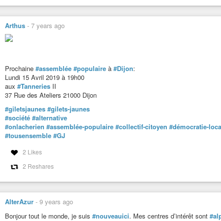
Arthus
-
7 years ago
Prochaine
#assemblée
#populaire
à
#Dijon
:
Lundi 15 Avril 2019 à 19h00
aux
#Tanneries
II
37 Rue des Ateliers 21000 Dijon
#giletsjaunes
#gilets-jaunes
#société
#alternative
#onlacherien
#assemblée-populaire
#collectif-citoyen
#démocratie-loca
#tousensemble
#GJ
2 Likes
2 Reshares
AlterAzur
-
9 years ago
Bonjour tout le monde, je suis
#nouveauici
. Mes centres d’intérêt sont
#al