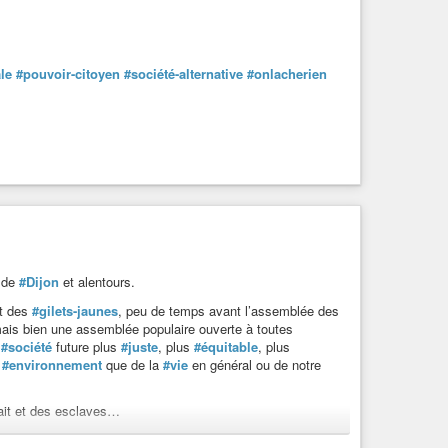
le
#pouvoir-citoyen
#société-alternative
#onlacherien
de
#Dijon
et alentours.
nt des
#gilets-jaunes
, peu de temps avant l’assemblée des
is bien une assemblée populaire ouverte à toutes
e
#société
future plus
#juste
, plus
#équitable
, plus
’
#environnement
que de la
#vie
en général ou de notre
ait et des esclaves…
ous et de toutes, partout, de quelques étiquettes, opinions,