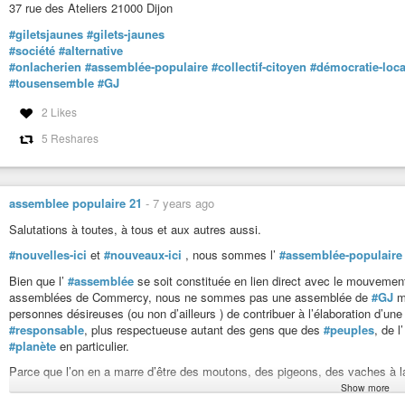
37 rue des Ateliers 21000 Dijon
#giletsjaunes
#gilets-jaunes
#société
#alternative
#onlacherien
#assemblée-populaire
#collectif-citoyen
#démocratie-loca
#tousensemble
#GJ
2 Likes
5 Reshares
assemblee populaire 21
-
7 years ago
Salutations à toutes, à tous et aux autres aussi.
#nouvelles-ici
et
#nouveaux-ici
, nous sommes l’
#assemblée-populaire
Bien que l’
#assemblée
se soit constituée en lien direct avec le mouveme
assemblées de Commercy, nous ne sommes pas une assemblée de
#GJ
ma
personnes désireuses (ou non d’ailleurs ) de contribuer à l’élaboration d’un
#responsable
, plus respectueuse autant des gens que des
#peuples
, de l
#planète
en particulier.
Parce que l’on en a marre d’être des moutons, des pigeons, des vaches à l
Show more
Parce que la
#révolution
ne se fera pas toute seule, nous avons besoin de t