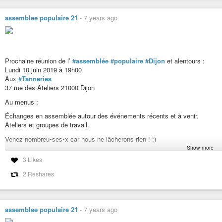
#tousensemble
#GJ
#AdA
assemblee populaire 21
-
7 years ago
Prochaine réunion de l’
#assemblée
#populaire
#Dijon
et alentours :
Lundi 10 juin 2019 à 19h00
Aux
#Tanneries
37 rue des Ateliers 21000 Dijon
Au menus :
Échanges en assemblée autour des événements récents et à venir.
Ateliers et groupes de travail.
Venez nombreu•ses•x car nous ne lâcherons rien ! ;)
Show more
#giletsjaunes
#gilets-jaunes
3 Likes
#société
#alternative
#onlacherien
#assemblée-populaire
#collectif-citoyen
#démocratie-loca
2 Reshares
#tousensemble
#GJ
assemblee populaire 21
-
7 years ago