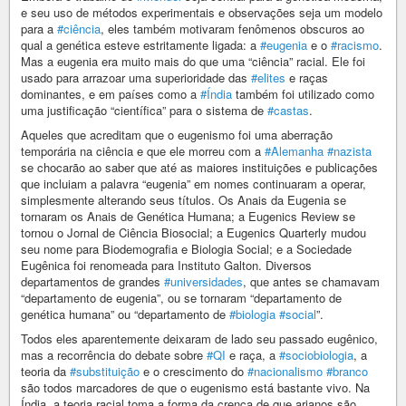
e seu uso de métodos experimentais e observações seja um modelo
para a
#ciência
, eles também motivaram fenômenos obscuros ao
qual a genética esteve estritamente ligada: a
#eugenia
e o
#racismo
.
Mas a eugenia era muito mais do que uma “ciência” racial. Ele foi
usado para arrazoar uma superioridade das
#elites
e raças
dominantes, e em países como a
#Índia
também foi utilizado como
uma justificação “científica” para o sistema de
#castas
.
Aqueles que acreditam que o eugenismo foi uma aberração
temporária na ciência e que ele morreu com a
#Alemanha
#nazista
se chocarão ao saber que até as maiores instituições e publicações
que incluiam a palavra “eugenia” em nomes continuaram a operar,
simplesmente alterando seus títulos. Os Anais da Eugenia se
tornaram os Anais de Genética Humana; a Eugenics Review se
tornou o Jornal de Ciência Biosocial; a Eugenics Quarterly mudou
seu nome para Biodemografia e Biologia Social; e a Sociedade
Eugênica foi renomeada para Instituto Galton. Diversos
departamentos de grandes
#universidades
, que antes se chamavam
“departamento de eugenia”, ou se tornaram “departamento de
genética humana” ou “departamento de
#biologia
#social
”.
Todos eles aparentemente deixaram de lado seu passado eugênico,
mas a recorrência do debate sobre
#QI
e raça, a
#sociobiologia
, a
teoria da
#substituição
e o crescimento do
#nacionalismo
#branco
são todos marcadores de que o eugenismo está bastante vivo. Na
Índia, a teoria racial toma a forma da crença de que arianos são