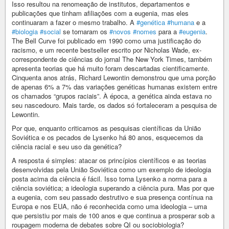
Isso resultou na renomeação de institutos, departamentos e
publicações que tinham afiliações com a eugenia, mas eles
continuaram a fazer o mesmo trabalho. A
#genética
#humana
e a
#biologia
#social
se tornaram os
#novos
#nomes
para a
#eugenia
.
The Bell Curve foi publicado em 1990 como uma justificação do
racismo, e um recente bestseller escrito por Nicholas Wade, ex-
correspondente de ciências do jornal The New York Times, também
apresenta teorias que há muito foram descartadas cientificamente.
Cinquenta anos atrás, Richard Lewontin demonstrou que uma porção
de apenas 6% a 7% das variações genéticas humanas existem entre
os chamados “grupos raciais”. À época, a genética ainda estava no
seu nascedouro. Mais tarde, os dados só fortaleceram a pesquisa de
Lewontin.
Por que, enquanto criticamos as pesquisas científicas da União
Soviética e os pecados de Lysenko há 80 anos, esquecemos da
ciência racial e seu uso da genética?
A resposta é simples: atacar os princípios científicos e as teorias
desenvolvidas pela União Soviética como um exemplo de ideologia
posta acima da ciência é fácil. Isso torna Lysenko a norma para a
ciência soviética; a ideologia superando a ciência pura. Mas por que
a eugenia, com seu passado destrutivo e sua presença contínua na
Europa e nos EUA, não é reconhecida como uma ideologia – uma
que persistiu por mais de 100 anos e que continua a prosperar sob a
roupagem moderna de debates sobre QI ou sociobiologia?