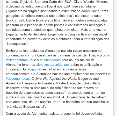
estados. O juiz da Suprema Corte dos EUA, Oliver Wendell Holmes,
o decano da jurisprudência liberal nos EUA, deu seu infame
julgamento na Virgínia justificando a esterilização compulsória: “três
gerações de débeis mentais são suficientes”, ele disse no caso
Buck v. Bell. Carrie Buck e sua filha não eram débeis mentais; elas
pagaram pelo pecado de serem pobres e consideradas ameaças à
sociedade (uma sociedade que falhou com elas). Mais uma vez, o
Departamento de Registros Eugênicos e Laughlin tiveram um papel
importante ao prover “evidências científicas” para a esterilização dos
“inadequados”.
Embora as leis raciais da Alemanha nazista sejam amplamente
condenadas como a base para as câmaras de gás de Hitler, o próprio
#Hitler
#afirmou
que sua
#inspiração
para as leis raciais da
Alemanha foram as
#leis
#estadunidenses
sobre esterilização e
imigração. As
#ligações
estreitas entre os eugenistas
estadunidenses e a Alemanha nazista são amplamente conhecidas e
#documentadas
. O livro War Against the Weak: Eugenics and
America’s Campaign to Create a Master Race, de Edwin Black,
descreve como “o ódio racial de Adolf Hitler se sustentava no
trabalho de eugenistas estadunidenses”, de acordo com um artigo
publicado no The Guardian em 2004. A Universidade de Heidelberg,
enquanto isso, deu a Laughlin um título honorário por seu trabalho na
“ciência da limpeza racial”.
Com a queda da Alemanha nazista, a eugenia foi desacreditada.