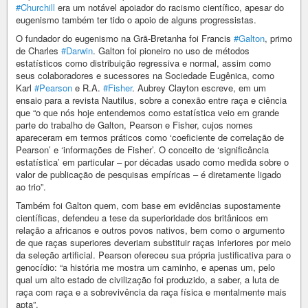
#Churchill
era um notável apoiador do racismo científico, apesar do
eugenismo também ter tido o apoio de alguns progressistas.
O fundador do eugenismo na Grã-Bretanha foi Francis
#Galton
, primo
de Charles
#Darwin
. Galton foi pioneiro no uso de métodos
estatísticos como distribuição regressiva e normal, assim como
seus colaboradores e sucessores na Sociedade Eugênica, como
Karl
#Pearson
e R.A.
#Fisher
. Aubrey Clayton escreve, em um
ensaio para a revista Nautilus, sobre a conexão entre raça e ciência
que “o que nós hoje entendemos como estatística veio em grande
parte do trabalho de Galton, Pearson e Fisher, cujos nomes
apareceram em termos práticos como ‘coeficiente de correlação de
Pearson’ e ‘informações de Fisher’. O conceito de ‘significância
estatística’ em particular – por décadas usado como medida sobre o
valor de publicação de pesquisas empíricas – é diretamente ligado
ao trio”.
Também foi Galton quem, com base em evidências supostamente
científicas, defendeu a tese da superioridade dos britânicos em
relação a africanos e outros povos nativos, bem como o argumento
de que raças superiores deveriam substituir raças inferiores por meio
da seleção artificial. Pearson ofereceu sua própria justificativa para o
genocídio: “a história me mostra um caminho, e apenas um, pelo
qual um alto estado de civilização foi produzido, a saber, a luta de
raça com raça e a sobrevivência da raça física e mentalmente mais
apta”.