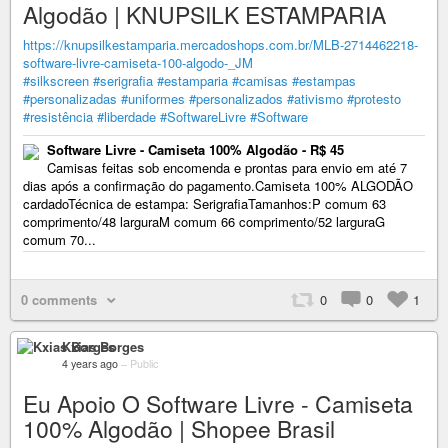
Algodão | KNUPSILK ESTAMPARIA
https://knupsilkestamparia.mercadoshops.com.br/MLB-2714462218-
software-livre-camiseta-100-algodo-_JM
#silkscreen
#serigrafia
#estamparia
#camisas
#estampas
#personalizadas
#uniformes
#personalizados
#ativismo
#protesto
#resistência
#liberdade
#SoftwareLivre
#Software
Software Livre - Camiseta 100% Algodão - R$ 45
Camisas feitas sob encomenda e prontas para envio em até 7
dias após a confirmação do pagamento.Camiseta 100% ALGODÃO
cardadoTécnica de estampa: SerigrafiaTamanhos:P comum 63
comprimento/48 larguraM comum 66 comprimento/52 larguraG
comum 70...
0 comments
0
0
1
Kxias Borges
4 years ago
–
Public
Eu Apoio O Software Livre - Camiseta
100% Algodão | Shopee Brasil