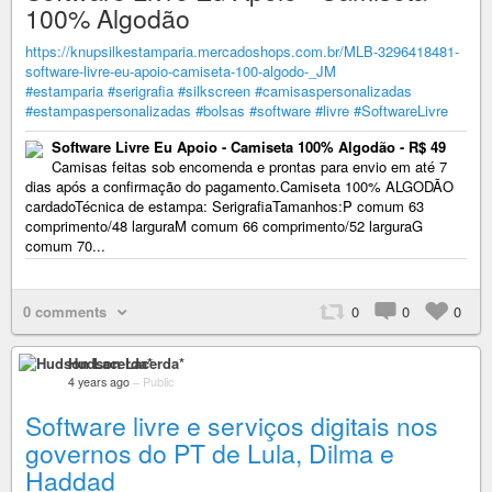
100% Algodão
https://knupsilkestamparia.mercadoshops.com.br/MLB-3296418481-
software-livre-eu-apoio-camiseta-100-algodo-_JM
#estamparia
#serigrafia
#silkscreen
#camisaspersonalizadas
#estampaspersonalizadas
#bolsas
#software
#livre
#SoftwareLivre
Software Livre Eu Apoio - Camiseta 100% Algodão - R$ 49
Camisas feitas sob encomenda e prontas para envio em até 7
dias após a confirmação do pagamento.Camiseta 100% ALGODÃO
cardadoTécnica de estampa: SerigrafiaTamanhos:P comum 63
comprimento/48 larguraM comum 66 comprimento/52 larguraG
comum 70...
0 comments
0
0
0
Hudson Lacerda*
4 years ago
–
Public
Software livre e serviços digitais nos
governos do PT de Lula, Dilma e
Haddad