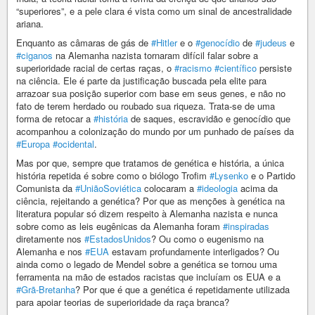
“superiores”, e a pele clara é vista como um sinal de ancestralidade
ariana.
Enquanto as câmaras de gás de
#Hitler
e o
#genocídio
de
#judeus
e
#ciganos
na Alemanha nazista tornaram difícil falar sobre a
superioridade racial de certas raças, o
#racismo
#científico
persiste
na ciência. Ele é parte da justificação buscada pela elite para
arrazoar sua posição superior com base em seus genes, e não no
fato de terem herdado ou roubado sua riqueza. Trata-se de uma
forma de retocar a
#história
de saques, escravidão e genocídio que
acompanhou a colonização do mundo por um punhado de países da
#Europa
#ocidental
.
Mas por que, sempre que tratamos de genética e história, a única
história repetida é sobre como o biólogo Trofim
#Lysenko
e o Partido
Comunista da
#UniãoSoviética
colocaram a
#ideologia
acima da
ciência, rejeitando a genética? Por que as menções à genética na
literatura popular só dizem respeito à Alemanha nazista e nunca
sobre como as leis eugênicas da Alemanha foram
#inspiradas
diretamente nos
#EstadosUnidos
? Ou como o eugenismo na
Alemanha e nos
#EUA
estavam profundamente interligados? Ou
ainda como o legado de Mendel sobre a genética se tornou uma
ferramenta na mão de estados racistas que incluíam os EUA e a
#Grã-Bretanha
? Por que é que a genética é repetidamente utilizada
para apoiar teorias de superioridade da raça branca?