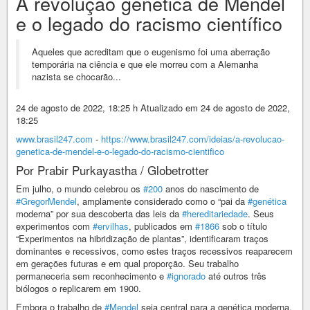
A revolução genética de Mendel
e o legado do racismo científico
Aqueles que acreditam que o eugenismo foi uma aberração
temporária na ciência e que ele morreu com a Alemanha
nazista se chocarão...
24 de agosto de 2022, 18:25 h Atualizado em 24 de agosto de 2022,
18:25
www.brasil247.com
-
https://www.brasil247.com/ideias/a-revolucao-
genetica-de-mendel-e-o-legado-do-racismo-cientifico
Por Prabir Purkayastha / Globetrotter
Em julho, o mundo celebrou os
#200
anos do nascimento de
#GregorMendel
, amplamente considerado como o “pai da
#genética
moderna” por sua descoberta das leis da
#hereditariedade
. Seus
experimentos com
#ervilhas
, publicados em
#1866
sob o título
“Experimentos na hibridização de plantas”, identificaram traços
dominantes e recessivos, como estes traços recessivos reaparecem
em gerações futuras e em qual proporção. Seu trabalho
permaneceria sem reconhecimento e
#ignorado
até outros três
biólogos o replicarem em 1900.
Embora o trabalho de
#Mendel
seja central para a genética moderna,