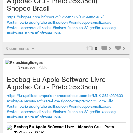
Algodão Cru - Preto 35x35cm |
Shopee Brasil
https://shopee.com.br/product/425505569/18199095467/
#estamparia
#serigrafia
#silkscreen
#camisaspersonalizadas
#estampaspersonalizadas
#bolsas
#sacolas
#Algodão
#ecobag
#software
#livre
#SoftwareLivre
0 comments
0
0
0
Kxias Borges
3 years ago
–
Public
Ecobag Eu Apoio Software Livre -
Algodão Cru - Preto 35x35cm
https://knupsilkestamparia.mercadoshops.com.br/MLB-3534289809-
ecobag-eu-apoio-software-livre-algodo-cru-preto-35x35cm-_JM
#estamparia
#serigrafia
#silkscreen
#camisaspersonalizadas
#estampaspersonalizadas
#bolsas
#sacolas
#Algodão
#ecobag
#software
#livre
#SoftwareLivre
Ecobag Eu Apoio Software Livre - Algodão Cru - Preto
35x35cm - R$ 32