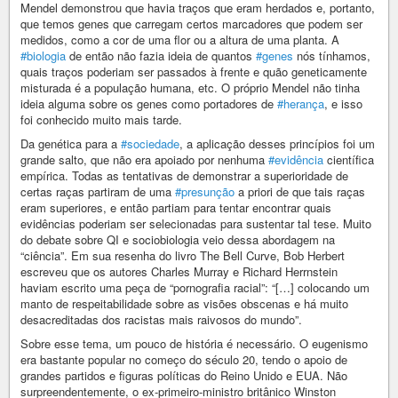
Mendel demonstrou que havia traços que eram herdados e, portanto,
que temos genes que carregam certos marcadores que podem ser
medidos, como a cor de uma flor ou a altura de uma planta. A
#biologia
de então não fazia ideia de quantos
#genes
nós tínhamos,
quais traços poderiam ser passados à frente e quão geneticamente
misturada é a população humana, etc. O próprio Mendel não tinha
ideia alguma sobre os genes como portadores de
#herança
, e isso
foi conhecido muito mais tarde.
Da genética para a
#sociedade
, a aplicação desses princípios foi um
grande salto, que não era apoiado por nenhuma
#evidência
científica
empírica. Todas as tentativas de demonstrar a superioridade de
certas raças partiram de uma
#presunção
a priori de que tais raças
eram superiores, e então partiam para tentar encontrar quais
evidências poderiam ser selecionadas para sustentar tal tese. Muito
do debate sobre QI e sociobiologia veio dessa abordagem na
“ciência”. Em sua resenha do livro The Bell Curve, Bob Herbert
escreveu que os autores Charles Murray e Richard Herrnstein
haviam escrito uma peça de “pornografia racial”: “[…] colocando um
manto de respeitabilidade sobre as visões obscenas e há muito
desacreditadas dos racistas mais raivosos do mundo”.
Sobre esse tema, um pouco de história é necessário. O eugenismo
era bastante popular no começo do século 20, tendo o apoio de
grandes partidos e figuras políticas do Reino Unido e EUA. Não
surpreendentemente, o ex-primeiro-ministro britânico Winston