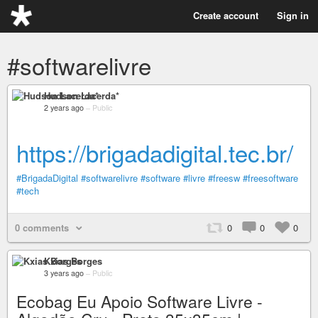
Create account
Sign in
#softwarelivre
Hudson Lacerda*
2 years ago
–
Public
https://brigadadigital.tec.br/
#BrigadaDigital
#softwarelivre
#software
#livre
#freesw
#freesoftware
#tech
0 comments
0
0
0
Kxias Borges
3 years ago
–
Public
Ecobag Eu Apoio Software Livre -