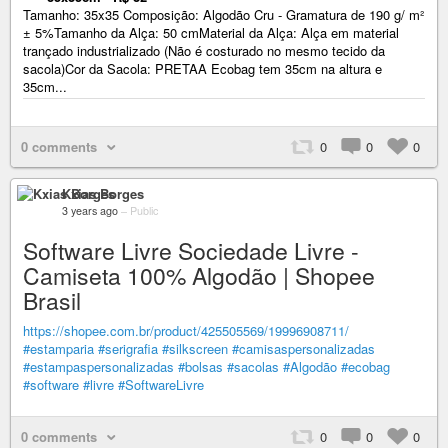
Tamanho: 35x35 Composição: Algodão Cru - Gramatura de 190 g/ m²
± 5%Tamanho da Alça: 50 cmMaterial da Alça: Alça em material
trançado industrializado (Não é costurado no mesmo tecido da
sacola)Cor da Sacola: PRETAA Ecobag tem 35cm na altura e
35cm...
0 comments
0
0
0
Kxias Borges
3 years ago
–
Public
Software Livre Sociedade Livre -
Camiseta 100% Algodão | Shopee
Brasil
https://shopee.com.br/product/425505569/19996908711/
#estamparia
#serigrafia
#silkscreen
#camisaspersonalizadas
#estampaspersonalizadas
#bolsas
#sacolas
#Algodão
#ecobag
#software
#livre
#SoftwareLivre
0 comments
0
0
0