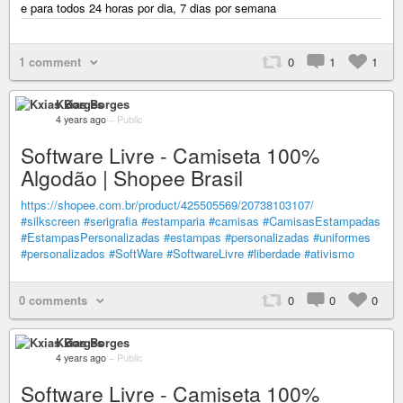
e para todos 24 horas por dia, 7 dias por semana
1 comment
0
1
1
Kxias Borges
4 years ago
–
Public
Software Livre - Camiseta 100%
Algodão | Shopee Brasil
https://shopee.com.br/product/425505569/20738103107/
#silkscreen
#serigrafia
#estamparia
#camisas
#CamisasEstampadas
#EstampasPersonalizadas
#estampas
#personalizadas
#uniformes
#personalizados
#SoftWare
#SoftwareLivre
#liberdade
#ativismo
0 comments
0
0
0
Kxias Borges
4 years ago
–
Public
Software Livre - Camiseta 100%