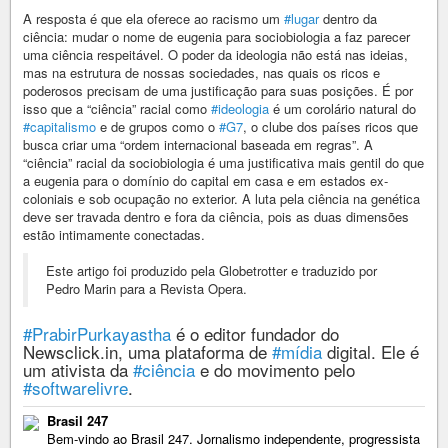
A resposta é que ela oferece ao racismo um
#lugar
dentro da
ciência: mudar o nome de eugenia para sociobiologia a faz parecer
uma ciência respeitável. O poder da ideologia não está nas ideias,
mas na estrutura de nossas sociedades, nas quais os ricos e
poderosos precisam de uma justificação para suas posições. É por
isso que a “ciência” racial como
#ideologia
é um corolário natural do
#capitalismo
e de grupos como o
#G7
, o clube dos países ricos que
busca criar uma “ordem internacional baseada em regras”. A
“ciência” racial da sociobiologia é uma justificativa mais gentil do que
a eugenia para o domínio do capital em casa e em estados ex-
coloniais e sob ocupação no exterior. A luta pela ciência na genética
deve ser travada dentro e fora da ciência, pois as duas dimensões
estão intimamente conectadas.
Este artigo foi produzido pela Globetrotter e traduzido por
Pedro Marin para a Revista Opera.
#PrabirPurkayastha
é o editor fundador do
Newsclick.in, uma plataforma de
#mídia
digital. Ele é
um ativista da
#ciência
e do movimento pelo
#softwarelivre
.
Brasil 247
Bem-vindo ao Brasil 247. Jornalismo independente, progressista