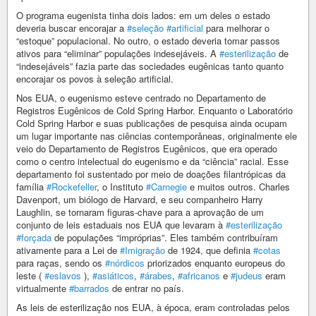
O programa eugenista tinha dois lados: em um deles o estado
deveria buscar encorajar a
#seleção
#artificial
para melhorar o
“estoque” populacional. No outro, o estado deveria tomar passos
ativos para “eliminar” populações indesejáveis. A
#esterilização
de
“indesejáveis” fazia parte das sociedades eugênicas tanto quanto
encorajar os povos à seleção artificial.
Nos EUA, o eugenismo esteve centrado no Departamento de
Registros Eugênicos de Cold Spring Harbor. Enquanto o Laboratório
Cold Spring Harbor e suas publicações de pesquisa ainda ocupam
um lugar importante nas ciências contemporâneas, originalmente ele
veio do Departamento de Registros Eugênicos, que era operado
como o centro intelectual do eugenismo e da “ciência” racial. Esse
departamento foi sustentado por meio de doações filantrópicas da
família
#Rockefeller
, o Instituto
#Carnegie
e muitos outros. Charles
Davenport, um biólogo de Harvard, e seu companheiro Harry
Laughlin, se tornaram figuras-chave para a aprovação de um
conjunto de leis estaduais nos EUA que levaram à
#esterilização
#forçada
de populações “impróprias”. Eles também contribuíram
ativamente para a Lei de
#Imigração
de 1924, que definia
#cotas
para raças, sendo os
#nórdicos
priorizados enquanto europeus do
leste (
#eslavos
),
#asiáticos
,
#árabes
,
#africanos
e
#judeus
eram
virtualmente
#barrados
de entrar no país.
As leis de esterilização nos EUA, à época, eram controladas pelos