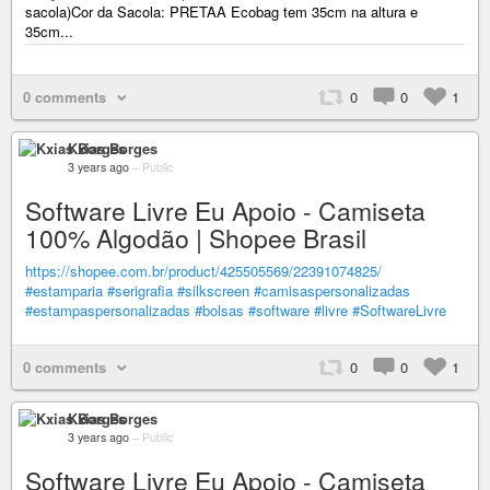
sacola)Cor da Sacola: PRETAA Ecobag tem 35cm na altura e
35cm...
0 comments
0
0
1
Kxias Borges
3 years ago
–
Public
Software Livre Eu Apoio - Camiseta
100% Algodão | Shopee Brasil
https://shopee.com.br/product/425505569/22391074825/
#estamparia
#serigrafia
#silkscreen
#camisaspersonalizadas
#estampaspersonalizadas
#bolsas
#software
#livre
#SoftwareLivre
0 comments
0
0
1
Kxias Borges
3 years ago
–
Public
Software Livre Eu Apoio - Camiseta