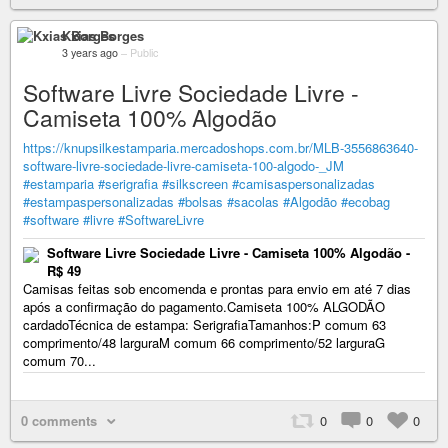
Kxias Borges
3 years ago
–
Public
Software Livre Sociedade Livre -
Camiseta 100% Algodão
https://knupsilkestamparia.mercadoshops.com.br/MLB-3556863640-
software-livre-sociedade-livre-camiseta-100-algodo-_JM
#estamparia
#serigrafia
#silkscreen
#camisaspersonalizadas
#estampaspersonalizadas
#bolsas
#sacolas
#Algodão
#ecobag
#software
#livre
#SoftwareLivre
Software Livre Sociedade Livre - Camiseta 100% Algodão -
R$ 49
Camisas feitas sob encomenda e prontas para envio em até 7 dias
após a confirmação do pagamento.Camiseta 100% ALGODÃO
cardadoTécnica de estampa: SerigrafiaTamanhos:P comum 63
comprimento/48 larguraM comum 66 comprimento/52 larguraG
comum 70...
0 comments
0
0
0