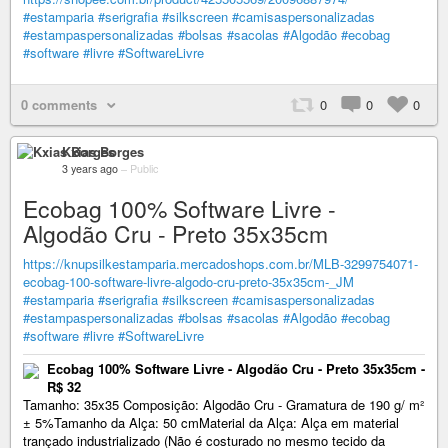
#estamparia
#serigrafia
#silkscreen
#camisaspersonalizadas
#estampaspersonalizadas
#bolsas
#sacolas
#Algodão
#ecobag
#software
#livre
#SoftwareLivre
0 comments
0
0
0
Kxias Borges
3 years ago
–
Public
Ecobag 100% Software Livre -
Algodão Cru - Preto 35x35cm
https://knupsilkestamparia.mercadoshops.com.br/MLB-3299754071-
ecobag-100-software-livre-algodo-cru-preto-35x35cm-_JM
#estamparia
#serigrafia
#silkscreen
#camisaspersonalizadas
#estampaspersonalizadas
#bolsas
#sacolas
#Algodão
#ecobag
#software
#livre
#SoftwareLivre
Ecobag 100% Software Livre - Algodão Cru - Preto 35x35cm -
R$ 32
Tamanho: 35x35 Composição: Algodão Cru - Gramatura de 190 g/ m²
± 5%Tamanho da Alça: 50 cmMaterial da Alça: Alça em material
trançado industrializado (Não é costurado no mesmo tecido da