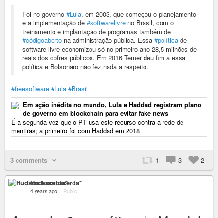
Foi no governo
#Lula
, em 2003, que começou o planejamento
e a implementação de
#softwarelivre
no Brasil, com o
treinamento e implantação de programas também de
#códigoaberto
na administração pública. Essa
#política
de
software livre economizou só no primeiro ano 28,5 milhões de
reais dos cofres públicos. Em 2016 Temer deu fim a essa
política e Bolsonaro não fez nada a respeito.
#freesoftware
#Lula
#Brasil
Em ação inédita no mundo, Lula e Haddad registram plano
de governo em blockchain para evitar fake news
É a segunda vez que o PT usa este recurso contra a rede de
mentiras; a primeiro foi com Haddad em 2018
3 comments
1
3
2
Hudson Lacerda*
4 years ago
–
Public