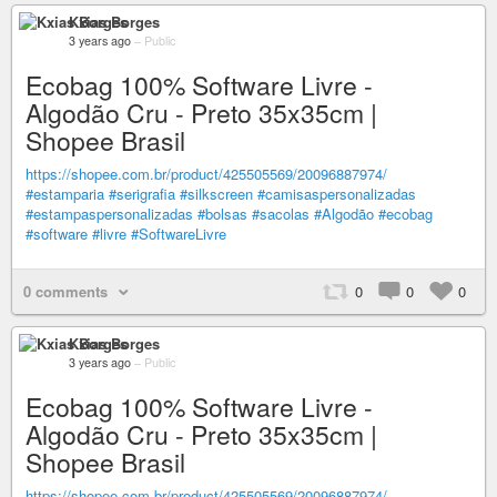
Kxias Borges
3 years ago
–
Public
Ecobag 100% Software Livre -
Algodão Cru - Preto 35x35cm |
Shopee Brasil
https://shopee.com.br/product/425505569/20096887974/
#estamparia
#serigrafia
#silkscreen
#camisaspersonalizadas
#estampaspersonalizadas
#bolsas
#sacolas
#Algodão
#ecobag
#software
#livre
#SoftwareLivre
0 comments
0
0
0
Kxias Borges
3 years ago
–
Public
Ecobag 100% Software Livre -
Algodão Cru - Preto 35x35cm |
Shopee Brasil
https://shopee.com.br/product/425505569/20096887974/