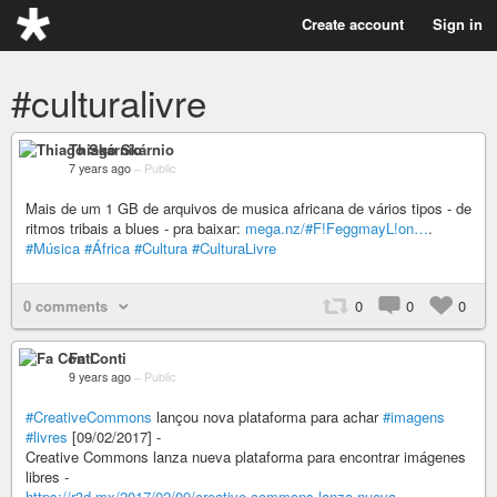
Create account
Sign in
#culturalivre
Thiago Skárnio
7 years ago
–
Public
Mais de um 1 GB de arquivos de musica africana de vários tipos - de
ritmos tribais a blues - pra baixar:
mega.nz/#F!FeggmayL!on…
.
#Música
#África
#Cultura
#CulturaLivre
0 comments
0
0
0
Fa Conti
9 years ago
–
Public
#CreativeCommons
lançou nova plataforma para achar
#imagens
#livres
[09/02/2017] -
Creative Commons lanza nueva plataforma para encontrar imágenes
libres -
https://r3d.mx/2017/02/09/creative-commons-lanza-nueva-