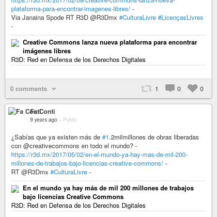
plataforma-para-encontrar-imagenes-libres/
-
Via Janaina Spode RT R3D @R3Dmx
#CulturaLivre
#LicençasLivres
-
Creative Commons lanza nueva plataforma para encontrar
imágenes libres
R3D: Red en Defensa de los Derechos Digitales
0 comments
1
0
0
Fa Conti
9 years ago
–
Public
¿Sabías que ya existen más de
#1
.2milmillones de obras liberadas
con @creativecommons en todo el mundo? -
https://r3d.mx/2017/05/02/en-el-mundo-ya-hay-mas-de-mil-200-
millones-de-trabajos-bajo-licencias-creative-commons/
-
RT @R3Dmx
#CulturaLivre
-
En el mundo ya hay más de mil 200 millones de trabajos
bajo licencias Creative Commons
R3D: Red en Defensa de los Derechos Digitales