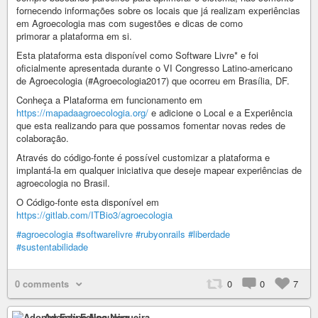
fornecendo informações sobre os locais que já realizam experiências
em Agroecologia mas com sugestões e dicas de como
primorar a plataforma em si.
Esta plataforma esta disponível como Software Livre* e foi
oficialmente apresentada durante o VI Congresso Latino-americano
de Agroecologia (#Agroecologia2017) que ocorreu em Brasília, DF.
Conheça a Plataforma em funcionamento em
https://mapadaagroecologia.org/
e adicione o Local e a Experiência
que esta realizando para que possamos fomentar novas redes de
colaboração.
Através do código-fonte é possível customizar a plataforma e
implantá-la em qualquer iniciativa que deseje mapear experiências de
agroecologia no Brasil.
O Código-fonte esta disponível em
https://gitlab.com/ITBio3/agroecologia
#agroecologia
#softwarelivre
#rubyonrails
#liberdade
#sustentabilidade
0 comments
0
0
7
Adonay Felipe Nogueira