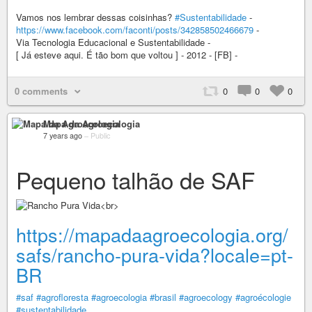
Vamos nos lembrar dessas coisinhas?
#Sustentabilidade
-
https://www.facebook.com/faconti/posts/342858502466679
-
Via Tecnologia Educacional e Sustentabilidade -
[ Já esteve aqui. É tão bom que voltou ] - 2012 - [FB] -
0 comments
0
0
0
Mapa da Agroecologia
7 years ago
–
Public
Pequeno talhão de SAF
https://mapadaagroecologia.org/
safs/rancho-pura-vida?locale=pt-
BR
#saf
#agrofloresta
#agroecologia
#brasil
#agroecology
#agroécologie
#sustentabilidade