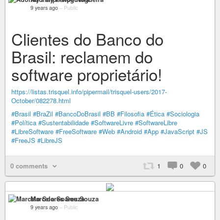
9 years ago
–
Public
Clientes do Banco do
Brasil: reclamem do
software proprietário!
https://listas.trisquel.info/pipermail/trisquel-users/2017-
October/082278.html
#Brasil
#BraZil
#BancoDoBrasil
#BB
#Filosofia
#Ética
#Sociologia
#Política
#Sustentabilidade
#SoftwareLivre
#SoftwareLibre
#LibreSoftware
#FreeSoftware
#Web
#Android
#App
#JavaScript
#JS
#FreeJS
#LibreJS
0 comments
1
0
0
Marcelo Soares Souza
9 years ago
–
Public