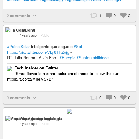
0 comments
1
0
2
Fa Conti
7 years ago
–
Public
#PainelSolar
inteligente que segue o
#Sol
-
https://pic.twitter.com/VLy8TRZojg
-
RT Julia Norton - Alvin Foo -
#Energia
#Sustentabilidade
-
Tech Insider on Twitter
“Smartflower is a smart solar panel made to follow the sun
https://t.co/22MIIeMS7B”
0 comments
0
0
0
+ 1
Mapa da Agroecologia
7 years ago
–
Public