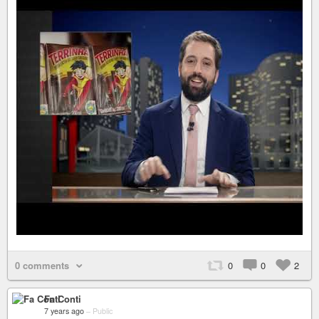
0 comments
0
0
2
Fa Conti
7 years ago
–
Public