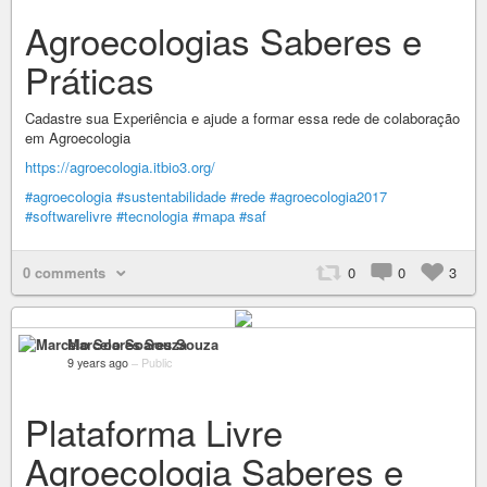
Agroecologias Saberes e
Práticas
Cadastre sua Experiência e ajude a formar essa rede de colaboração
em Agroecologia
https://agroecologia.itbio3.org/
#agroecologia
#sustentabilidade
#rede
#agroecologia2017
#softwarelivre
#tecnologia
#mapa
#saf
0 comments
0
0
3
Marcelo Soares Souza
9 years ago
–
Public
Plataforma Livre
Agroecologia Saberes e