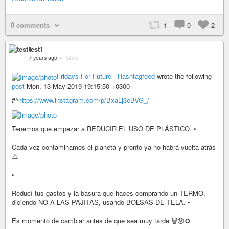
0 comments
1
0
2
test1
7 years ago
–
Public
Fridays For Future - Hashtagfeed
wrote the following
post
Mon, 13 May 2019 19:15:50 +0300
#^
https://www.instagram.com/p/BxaLj3eBVG_/
Tenemos que empezar a REDUCIR EL USO DE PLÁSTICO. •
Cada vez contaminamos el planeta y pronto ya no habrá vuelta atrás
⚠️
•
Reducí tus gastos y la basura que haces comprando un TERMO,
diciendo NO A LAS PAJITAS, usando BOLSAS DE TELA. •
Es momento de cambiar antes de que sea muy tarde 🗑😞♻️