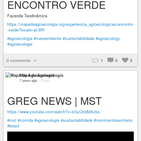
ENCONTRO VERDE
Fazenda Teodinâmica
https://mapadaagroecologia.org/experiencia_agroecologicas/encontro
-verde?locale=pt-BR
#agroecologia
#meioambiente
#sustentabilidade
#agroecology
#agroecologie
0 comments
1
0
3
Mapa da Agroecologia
7 years ago
–
Public
GREG NEWS | MST
https://www.youtube.com/watch?v=kSyOcbMAzko
#mst
#comida
#agroecologia
#sustentabilidade
#movimentosemterra
#brasil