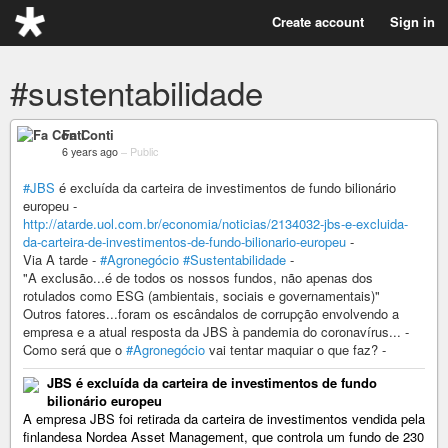
Create account
Sign in
#sustentabilidade
Fa Conti
6 years ago
–
Public
#JBS
é excluída da carteira de investimentos de fundo bilionário
europeu -
http://atarde.uol.com.br/economia/noticias/2134032-jbs-e-excluida-
da-carteira-de-investimentos-de-fundo-bilionario-europeu
-
Via A tarde -
#Agronegócio
#Sustentabilidade
-
"A exclusão...é de todos os nossos fundos, não apenas dos
rotulados como ESG (ambientais, sociais e governamentais)"
Outros fatores...foram os escândalos de corrupção envolvendo a
empresa e a atual resposta da JBS à pandemia do coronavírus... -
Como será que o
#Agronegócio
vai tentar maquiar o que faz? -
JBS é excluída da carteira de investimentos de fundo
bilionário europeu
A empresa JBS foi retirada da carteira de investimentos vendida pela
finlandesa Nordea Asset Management, que controla um fundo de 230