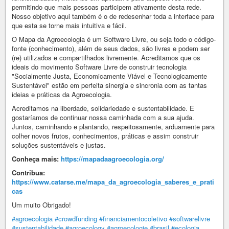
permitindo que mais pessoas participem ativamente desta rede.
Nosso objetivo aqui também é o de redesenhar toda a interface para
que esta se torne mais intuitiva e fácil.
O Mapa da Agroecologia é um Software Livre, ou seja todo o código-
fonte (conhecimento), além de seus dados, são livres e podem ser
(re) utilizados e compartilhados livremente. Acreditamos que os
ideais do movimento Software Livre de construir tecnologia
"Socialmente Justa, Economicamente Viável e Tecnologicamente
Sustentável" estão em perfeita sinergia e sincronia com as tantas
ideias e práticas da Agroecologia.
Acreditamos na liberdade, solidariedade e sustentabilidade. E
gostaríamos de continuar nossa caminhada com a sua ajuda.
Juntos, caminhando e plantando, respeitosamente, arduamente para
colher novos frutos, conhecimentos, práticas e assim construir
soluções sustentáveis e justas.
Conheça mais:
https://mapadaagroecologia.org/
Contribua:
https://www.catarse.me/mapa_da_agroecologia_saberes_e_prati
cas
Um muito Obrigado!
#agroecologia
#crowdfunding
#financiamentocoletivo
#softwarelivre
#sustentabilidade
#agroecology
#agroecologie
#brasil
#ecologia