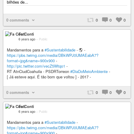
bilhões de...
0 comments
0
0
0
Fa Conti
6 years ago
–
Public
Mandamentos para a
#Sustentabilidade
- 🌎 -
https://pbs.twimg.com/media/DBkWPJ0UMAEabA7?
format=jpg&name=900x900
-
http://pic.twitter.com/vecZ5Wtqo1
-
RT AtnCiudCoahuila - PSDRTorreon
#DiaDoMeioAmbiente
-
[ Já esteve aqui. É tão bom que voltou ] - 2017 -
0 comments
0
0
0
Fa Conti
6 years ago
–
Public
Mandamentos para a
#Sustentabilidade
-
https://pbs.twimg.com/media/DBkWPJ0UMAEabA7?
format=jpg&name=900x900
-