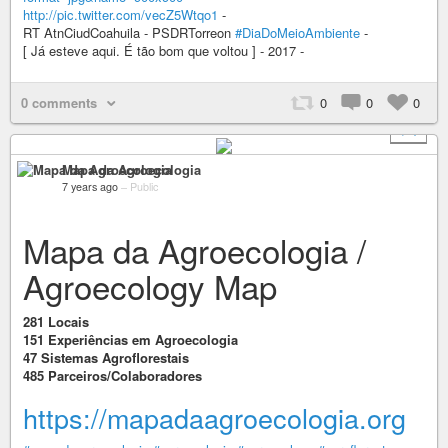
http://pic.twitter.com/vecZ5Wtqo1
-
RT AtnCiudCoahuila - PSDRTorreon
#DiaDoMeioAmbiente
-
[ Já esteve aqui. É tão bom que voltou ] - 2017 -
0 comments
0
0
0
+ 1
Mapa da Agroecologia
7 years ago
–
Public
Mapa da Agroecologia /
Agroecology Map
281 Locais
151 Experiências em Agroecologia
47 Sistemas Agroflorestais
485 Parceiros/Colaboradores
https://mapadaagroecologia.org