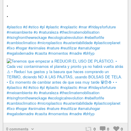
•
•
#plastico
#d
#stico
#pl
#plastic
#noplastic
#mar
#fridaysforfuture
#meioambiente
#o
#naturaleza
#theclimatemobilisation
#risingfromthewreckage
#ecologicalrevolution
#rebelforlife
#cambioclimatico
#microplastico
#sustentabilidade
#plasticorplanet
#lixo
#hogar
#animales
#nature
#reutilizar
#amatuhogar
#regalodemadre
#casita
#momentos
#madre
#bhfyp
0 comments
0
0
0