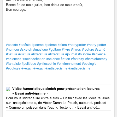
Bonne fin de mois juillet, bon début de mois d'août,
Bon courage.
#poesie
#poésie
#poeme
#poème
#slam
#harrypotter
#harry-potter
#humour
#sketch
#musique
#guitare
#livre
#livres
#lecture
#santé
#nature
#culture
#litterature
#littérature
#journal
#histoire
#science
#sciences
#sciencefiction
#science-fiction
#fantasy
#heroicfantasy
#fantaisie
#politique
#philosophie
#environnement
#ecologie
#écologie
#vegan
#végan
#antispecisme
#antispécisme
Vidéo humoristique sketch pour présentation lectures,
« Essai anti-déprime »
Pour vous inviter à lire entre autres « En finir avec les idées fausses
sur l'antispécisme », de Victor Duran-Le Peuch, auteur du podcast
« Comme un poisson dans l'eau ». Texte lu : « Essai anti-dé...