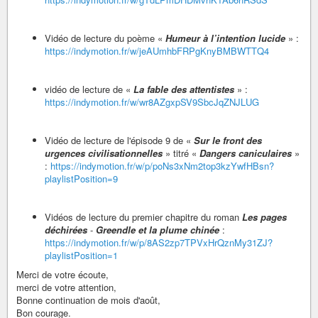
Vidéo de lecture du poème «
Humeur à l’intention lucide
» :
https://indymotion.fr/w/jeAUmhbFRPgKnyBMBWTTQ4
vidéo de lecture de «
La fable des attentistes
» :
https://indymotion.fr/w/wr8AZgxpSV9SbcJqZNJLUG
Vidéo de lecture de l'épisode 9 de «
Sur le front des
urgences civilisationnelles
» titré «
Dangers caniculaires
»
:
https://indymotion.fr/w/p/poNs3xNm2top3kzYwfHBsn?
playlistPosition=9
Vidéos de lecture du premier chapitre du roman
Les pages
déchirées
-
Greendle et la plume chinée
:
https://indymotion.fr/w/p/8AS2zp7TPVxHrQznMy31ZJ?
playlistPosition=1
Merci de votre écoute,
merci de votre attention,
Bonne continuation de mois d'août,
Bon courage.