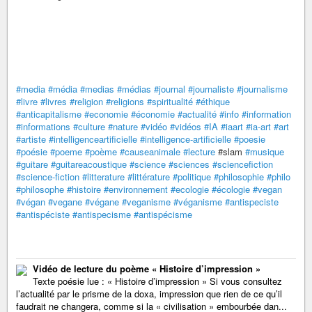
#media
#média
#medias
#médias
#journal
#journaliste
#journalisme
#livre
#livres
#religion
#religions
#spiritualité
#éthique
#anticapitalisme
#economie
#économie
#actualité
#info
#information
#informations
#culture
#nature
#vidéo
#vidéos
#IA
#iaart
#ia-art
#art
#artiste
#intelligenceartificielle
#intelligence-artificielle
#poesie
#poésie
#poeme
#poème
#causeanimale
#lecture
#slam
#musique
#guitare
#guitareacoustique
#science
#sciences
#sciencefiction
#science-fiction
#litterature
#littérature
#politique
#philosophie
#philo
#philosophe
#histoire
#environnement
#ecologie
#écologie
#vegan
#végan
#vegane
#végane
#veganisme
#véganisme
#antispeciste
#antispéciste
#antispecisme
#antispécisme
Vidéo de lecture du poème « Histoire d’impression »
Texte poésie lue : « Histoire d’impression » Si vous consultez
l’actualité par le prisme de la doxa, impression que rien de ce qu’il
faudrait ne changera, comme si la « civilisation » embourbée dan...