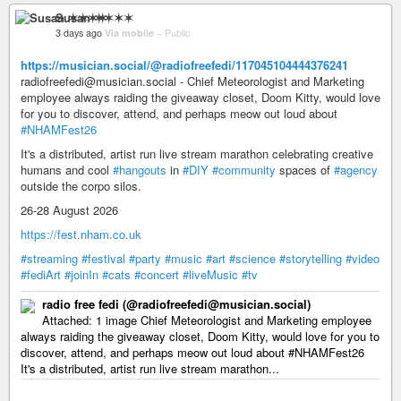
Susan ✶✶✶✶
3 days ago
Via mobile
–
Public
https://musician.social/@radiofreefedi/117045104444376241
radiofreefedi@musician.social - Chief Meteorologist and Marketing
employee always raiding the giveaway closet, Doom Kitty, would love
for you to discover, attend, and perhaps meow out loud about
#NHAMFest26
It's a distributed, artist run live stream marathon celebrating creative
humans and cool
#hangouts
in
#DIY
#community
spaces of
#agency
outside the corpo silos.
26-28 August 2026
https://fest.nham.co.uk
#streaming
#festival
#party
#music
#art
#science
#storytelling
#video
#fediArt
#joinIn
#cats
#concert
#liveMusic
#tv
radio free fedi (@radiofreefedi@musician.social)
Attached: 1 image Chief Meteorologist and Marketing employee
always raiding the giveaway closet, Doom Kitty, would love for you to
discover, attend, and perhaps meow out loud about #NHAMFest26
It's a distributed, artist run live stream marathon...