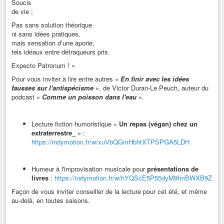
Soucis
de vie ;
Pas sans solution théorique
ni sans idées pratiques,
mais sensation d’une aporie,
tels idéaux entre détraqueurs pris.
Expecto Patronum ! »
Pour vous inviter à lire entre autres «
En finir avec les idées
fausses sur l'antispécisme
», de Victor Duran-Le Peuch, auteur du
podcast «
Comme un poisson dans l'eau
».
Lecture fiction humoristique «
Un repas (végan) chez un
extraterrestre_
» :
https://indymotion.fr/w/xuVbQGmHbhtXTPSPGA5LDH
Humeur à l'improvisation musicale pour
présentations de
livres
:
https://indymotion.fr/w/hYQScE5P55dyM9fmBWXB9Z
Façon de vous inviter conseiller de la lecture pour cet été, et même
au-delà, en toutes saisons.