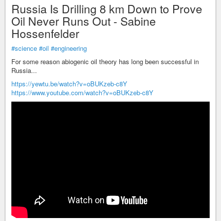
Russia Is Drilling 8 km Down to Prove
Oil Never Runs Out - Sabine
Hossenfelder
#science
#oil
#engineering
For some reason abiogenic oil theory has long been successful in
Russia...
https://yewtu.be/watch?v=oBUKzeb-c8Y
https://www.youtube.com/watch?v=oBUKzeb-c8Y