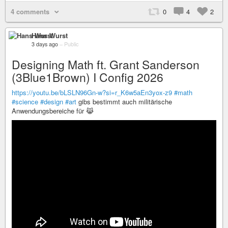
4 comments
0
4
2
Hans Wurst
3 days ago
–
Public
Designing Math ft. Grant Sanderson
(3Blue1Brown) I Config 2026
https://youtu.be/bLSLN96Gn-w?si=r_K6w5aEn3yox-z9
#math
#science
#design
#art
gibs bestimmt auch militärische
Anwendungsbereiche für 😹