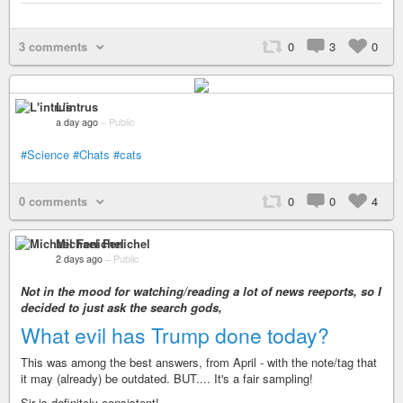
3 comments
0
3
0
L'intrus
a day ago
–
Public
#Science
#Chats
#cats
0 comments
0
0
4
Michael Fenichel
2 days ago
–
Public
Not in the mood for watching/reading a lot of news reeports, so I
decided to just ask the search gods,
What evil has Trump done today?
This was among the best answers, from April - with the note/tag that
it may (already) be outdated. BUT.... It's a fair sampling!
Sir is definitely consistent!