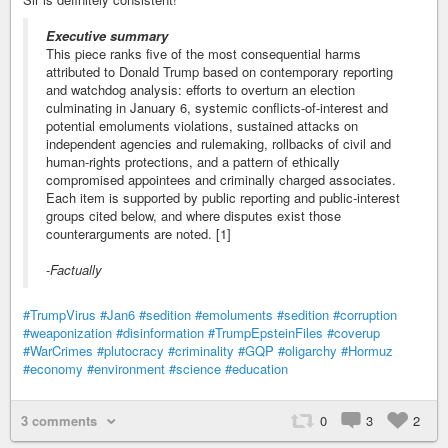
Executive summary
This piece ranks five of the most consequential harms
attributed to Donald Trump based on contemporary reporting
and watchdog analysis: efforts to overturn an election
culminating in January 6, systemic conflicts-of-interest and
potential emoluments violations, sustained attacks on
independent agencies and rulemaking, rollbacks of civil and
human-rights protections, and a pattern of ethically
compromised appointees and criminally charged associates.
Each item is supported by public reporting and public-interest
groups cited below, and where disputes exist those
counterarguments are noted. [1]
-
Factually
#TrumpVirus
#Jan6
#sedition
#emoluments
#sedition
#corruption
#weaponization
#disinformation
#TrumpEpsteinFiles
#coverup
#WarCrimes
#plutocracy
#criminality
#GQP
#oligarchy
#Hormuz
#economy
#environment
#science
#education
3 comments
0
3
2