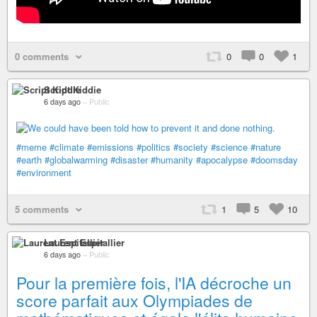
0 comments
0
0
1
Script Kiddie
6 days ago
–
Public
#meme
#climate
#emissions
#politics
#society
#science
#nature
#earth
#globalwarming
#disaster
#humanity
#apocalypse
#doomsday
#environment
5 comments
1
5
10
Laurent Espitallier
6 days ago
–
Public
Pour la première fois, l'IA décroche un
score parfait aux Olympiades de