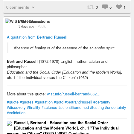
0 comments
0
0
1
WIST Quotations
3 days ago
–
Public
A quotation from
Bertrand Russell
Absence of finality is of the essence of the scientific spirit.
Bertrand Russell
(1872-1970) English mathematician and
philosopher
Education and the Social Order [Education and the Modern World],
ch. 1 “The Individual versus the Citizen” (1932)
More about this quote:
wist.info/russell-bertrand/852…
#quote
#quotes
#quotation
#qotd
#bertrandrussell
#certainty
#discovery
#finality
#science
#scientificmethod
#testing
#uncertainty
#validation
Russell, Bertrand - Education and the Social Order
[Education and the Modern World], ch. 1 "The Individual
versus the Citizen" (1932) | WIST Quotations