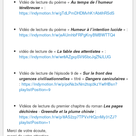
Vidéo de lecture du poème «
Au temps de l’humeur
ténébreuse
» :
https://indymotion.fr/w/gTdLPmDHDMvhK1Ab6hRSdS
Vidéo de lecture du poème «
Humeur à l’intention lucide
» :
https://indymotion.fr/w/jeAUmhbFRPgKnyBMBWTTQ4
vidéo de lecture de «
La fable des attentistes
» :
https://indymotion.fr/w/wr8AZgxpSV9SbcJqZNJLUG
Vidéo de lecture de l'épisode 9 de «
Sur le front des
urgences civilisationnelles
» titré «
Dangers caniculaires
»
:
https://indymotion.fr/w/p/poNs3xNm2top3kzYwfHBsn?
playlistPosition=9
Vidéos de lecture du premier chapitre du roman
Les pages
déchirées
-
Greendle et la plume chinée
:
https://indymotion.fr/w/p/8AS2zp7TPVxHrQznMy31ZJ?
playlistPosition=1
Merci de votre écoute,
merci de votre attention,