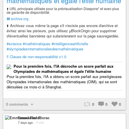
mathématiques et égale l'élite humaine
⬆️ URL principale utilisée pour la prévisualisation Diaspora* et avec plus
de garantie de disponibilité.
💾 archive.org
⬆️ Archivez vous même la page s'il n'existe pas encore d'archive et
évitez ainsi les pisteurs, puis ulilisez µBlockOrigin pour supprimer
d'éventuelles bannières qui subsisteraient sur la page sauvegardée.
#science
#mathématiques
#intelligenceartificielle
#olympiadesinternationalesdesmathématiques
‼️ Clause de non-responsabilité v1.0
Pour la première fois, l'IA décroche un score parfait aux
Olympiades de mathématiques et égale l'élite humaine
Pour la première fois, l'IA a obtenu un score parfait aux prestigieuses
Olympiades internationales des mathématiques (OIM), qui se sont
déroulées ce mois-ci à Shanghai.
0 comments
0
0
0
Emmanuel Florac
7 days ago
–
Public