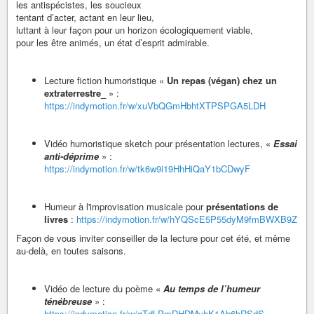
les antispécistes, les soucieux
tentant d’acter, actant en leur lieu,
luttant à leur façon pour un horizon écologiquement viable,
pour les être animés, un état d’esprit admirable.
Lecture fiction humoristique «
Un repas (végan) chez un
extraterrestre_
» :
https://indymotion.fr/w/xuVbQGmHbhtXTPSPGA5LDH
Vidéo humoristique sketch pour présentation lectures, «
Essai
anti-déprime
» :
https://indymotion.fr/w/tk6w9i19HhHiQaY1bCDwyF
Humeur à l'improvisation musicale pour
présentations de
livres
:
https://indymotion.fr/w/hYQScE5P55dyM9fmBWXB9Z
Façon de vous inviter conseiller de la lecture pour cet été, et même
au-delà, en toutes saisons.
Vidéo de lecture du poème «
Au temps de l’humeur
ténébreuse
» :
https://indymotion.fr/w/gTdLPmDHDMvhK1Ab6hRSdS