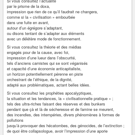
Si vous consultez l’actualité
par le prisme de la doxa,
impression que rien de ce qu’il faudrait ne changera,
comme si la « civilisation » embourbée
dans une fuite en avant,
autour d’un égrégore s’adaptant,
ou disons tentant de s’adapter aux éléments
avec un délétère mode de fonctionnement.
Si vous consultez la théorie et des médias
engagés pour de la cause, avec foi,
impression d’une lueur dans l’obscurité,
tels d’anciens carnistes qui se sont véganisés
et capacité d’une économie anticapitaliste,
un horizon potentiellement pérenne en piste
orchestrant de l’éthique, de la dignité,
adapté aux problématiques, actant belles idées.
Si vous consultez les prophéties apocalyptiques,
la situation et les tendances, la « civilisationnelle pratique » ;
tels des ultra-riches faisant des réserves et des bunkers
pendant que çà et là de sécheresse et de famine se meurent,
des incendies, des intempéries, divers phénomènes à formes de
pollutions
jusqu’à provoquer des hécatombes, des génocides, de l’extinction ;
de quoi être collapsologue, avoir l’impression d’une aporie