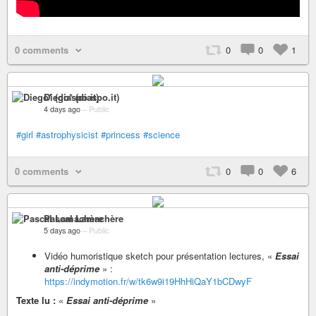
0 comments
0
0
1
Diego* (diaspo.it)
4 days ago
–
Public
#girl
#astrophysicist
#princess
#science
0 comments
0
0
6
Pascal Lamachère
5 days ago
–
Public
Vidéo humoristique sketch pour présentation lectures, «
Essai
anti-déprime
» :
https://indymotion.fr/w/tk6w9i19HhHiQaY1bCDwyF
Texte lu :
«
Essai anti-déprime
»