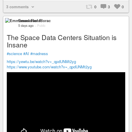
3 comments
0
3
0
Emmanuel Florac
5 days ago
–
Public
The Space Data Centers Situation is
Insane
#science
#AI
#madness
https://yewtu.be/watch?v=_qpdUNMt2yg
https://www.youtube.com/watch?v=_qpdUNMt2yg