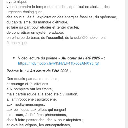
systémique,
vouloir prendre le temps du soin de l’esprit tout en alertant des
urgences écologiques,
des soucis liés à l’exploitation des énergies fossiles, du spécisme,
du capitalisme, du manque d’éthique,
et faire sa part pour étudier et tenter d’acter,
de concrétiser un système adapté,
en principe de base, de l’essentiel, de la sobriété noblement
économique.
Vidéo lecture du poème «
Au cœur de l’été 2026
» :
https://indymotion.fr/w/f5N7Ek41tx6o8ANXYcjrq1
Poème lu :
«
Au cœur de l’été 2026
»
Des soucis pas sans solutions,
et courage et félicitations
aux pompiers sur les fronts,
mais carton rouge à la spéciste civilisation,
à l’anthropocène capitalocène,
aux média-mensonges,
aux politiques aux effets qui rongent
les cœurs, à délétères phénomènes,
dont à faire passer des idéaux pour utopistes ;
et vive les végans, les anticapitalistes,