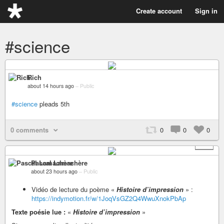
Create account
Sign in
#science
Rich
about 14 hours ago
–
Public
#science
pleads 5th
0 comments
0
0
0
+ 1
Pascal Lamachère
about 23 hours ago
–
Public
Vidéo de lecture du poème «
Histoire d’impression
» :
https://indymotion.fr/w/1JoqVsGZ2Q4WwuXnokPbAp
Texte poésie lue :
«
Histoire d’impression
»