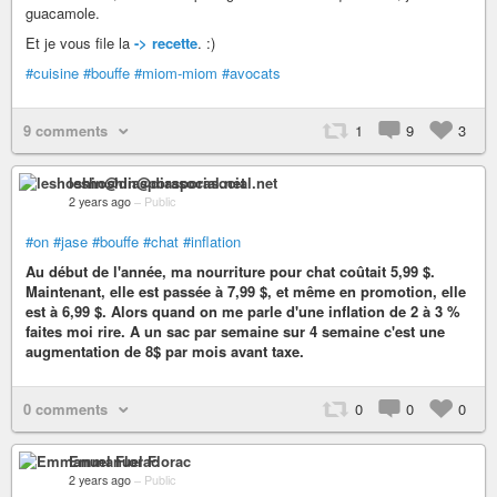
guacamole.
Et je vous file la
-> recette
. :)
#cuisine
#bouffe
#miom-miom
#avocats
9 comments
1
9
3
leshoshin@diasporasocial.net
2 years ago
–
Public
#on
#jase
#bouffe
#chat
#inflation
Au début de l'année, ma nourriture pour chat coûtait 5,99 $.
Maintenant, elle est passée à 7,99 $, et même en promotion, elle
est à 6,99 $. Alors quand on me parle d'une inflation de 2 à 3 %
faites moi rire. A un sac par semaine sur 4 semaine c'est une
augmentation de 8$ par mois avant taxe.
0 comments
0
0
0
Emmanuel Florac
2 years ago
–
Public