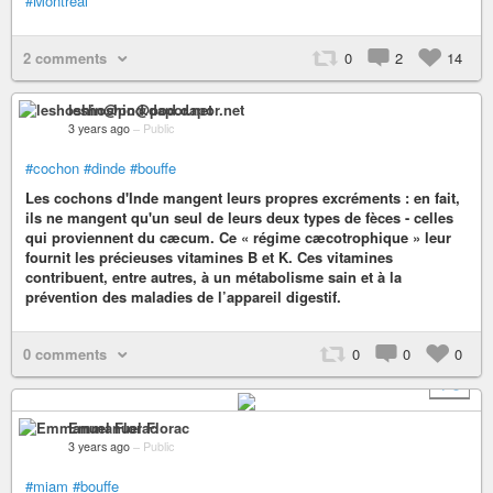
#Montréal
2 comments
0
2
14
leshoshin@pod.dapor.net
3 years ago
–
Public
#cochon
#dinde
#bouffe
Les cochons d'Inde mangent leurs propres excréments : en fait,
ils ne mangent qu'un seul de leurs deux types de fèces - celles
qui proviennent du cæcum. Ce « régime cæcotrophique » leur
fournit les précieuses vitamines B et K. Ces vitamines
contribuent, entre autres, à un métabolisme sain et à la
prévention des maladies de l’appareil digestif.
0 comments
0
0
0
+ 3
Emmanuel Florac
3 years ago
–
Public
#miam
#bouffe