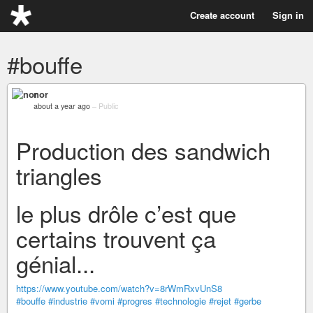
Create account
Sign in
#bouffe
nor
about a year ago
–
Public
Production des sandwich
triangles
le plus drôle c’est que
certains trouvent ça
génial...
https://www.youtube.com/watch?v=8rWmRxvUnS8
#bouffe
#industrie
#vomi
#progres
#technologie
#rejet
#gerbe