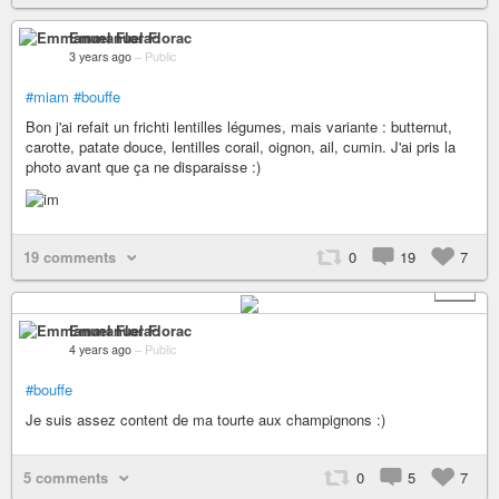
Emmanuel Florac
3 years ago
–
Public
#miam
#bouffe
Bon j'ai refait un frichti lentilles légumes, mais variante : butternut,
carotte, patate douce, lentilles corail, oignon, ail, cumin. J'ai pris la
photo avant que ça ne disparaisse :)
19 comments
0
19
7
+ 1
Emmanuel Florac
4 years ago
–
Public
#bouffe
Je suis assez content de ma tourte aux champignons :)
5 comments
0
5
7