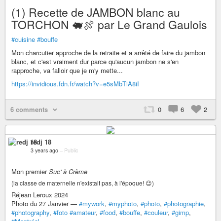
(1) Recette de JAMBON blanc au
TORCHON 🐖🍖 par Le Grand Gaulois
#cuisine
#bouffe
Mon charcutier approche de la retraite et a arrêté de faire du jambon
blanc, et c'est vraiment dur parce qu'aucun jambon ne s'en
rapproche, va falloir que je m'y mette...
https://invidious.fdn.fr/watch?v=e5sMbTiA8iI
6 comments
0
6
2
redj 18
3 years ago
–
Public
Mon premier
Suc' à Crème
(la classe de maternelle n'existait pas, à l'époque! 😉)
Réjean Leroux 2024
Photo du 27 Janvier —
#mywork
,
#myphoto
,
#photo
,
#photographie
,
#photography
,
#foto
#amateur
,
#food
,
#bouffe
,
#couleur
,
#gimp
,