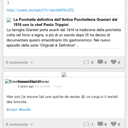
:)
https://yewtu.be/watch?v=ben0bKGtnZQ
La Porchetta definitiva dell’Antica Porchetteria Granieri dal
1916 con lo chef Paolo Trippini
La famiglia Granieri porta avanti dal 1916 la tradizione della porchetta
cotta nel forno a legna, e più di un secolo dopo IS ha deciso di
documentare questo straordinario rito gastronomico. Nel nuovo
episodio della serie “Originali & Definitive"...
0 comments
0
0
0
Emmanuel Florac
3 years ago
Via mobile
–
Public
Hier soir j'ai encore fait une quiche de restes 😃 ce coup-ci il restait
des brocolis.
#miam
#bouffe
8 comments
1
8
6