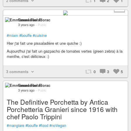
2 comments
1
2
1
+ 2
Emmanuel Florac
3 years ago
–
Public
#miam
#bouffe
#cuisine
Hier j'ai fait une pissaladière et une quiche :)
Aujourd'hui j'ai fait un gazpacho de tomates vertes (green zebra) à la
menthe, c'est délicieux :)
3 comments
0
3
5
Emmanuel Florac
3 years ago
–
Public
The Definitive Porchetta by Antica
Porchetteria Granieri since 1916 with
chef Paolo Trippini
#mangiare
#bouffe
#food
#noVegan