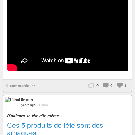
0 comments
0
0
1
L'intrus
2 years ago
–
Public
D’ailleurs, la fête elle-même...
Ces 5 produits de fête sont des
arnaques