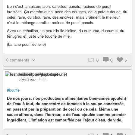
Bon c'est la saison, alors carottes, panais, racines de persil
braisées. Ça marche aussi avec des courges, de la patate douce, du
céleri rave, du chou rave, des endives, mais vraiment le meilleur
c'est le mélange carottes racines de persil panais.
Avec un échaillon, un peu d'huile d'olive, du curcuma, du cumin, du
fenugrec et juste une touche de miel.
(banane pour l'échelle)
0 comments
0
0
5
leshoshin@pod.dapor.net
3 years ago
–
Public
#bouffe
De nos jours, nos producteurs alimentaires bien-aimés ajoutent
de l'eau à tout, du concentré de tomates à la soupe condensée,
en passant par la préparation de ceci ou de cela. Même une
sauce alfredo, dans l'horreur, a de l'eau ajoutée comme premier
ingrédient. L'inflation est camouflée par l'ajout d'eau, de vide.