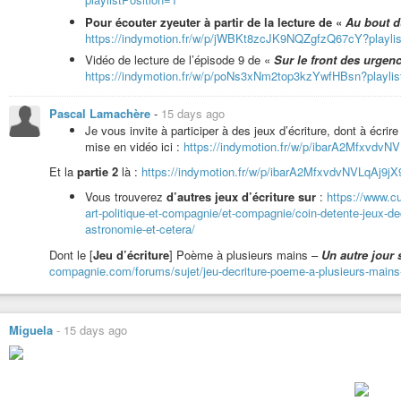
par et pour de l’idéal, de la dignité ;
Pour écouter zyeuter à partir de la lecture de «
Au bout du
mais un jour, cœur courage, qui sait ?!
https://indymotion.fr/w/p/jWBKt8zcJK9NQZgfzQ67cY?playlis
Au passage,
Vidéo de lecture de l’épisode 9 de «
Sur le front des urgenc
pour faire l’instant sage,
https://indymotion.fr/w/p/poNs3xNm2top3kzYwfHBsn?playlis
Cap’
ou pas cap’ ?
Pascal Lamachère
-
15 days ago
Je vous invite à participer à des jeux d’écriture, dont à écrire 
De suspendre vos préjugés,
mise en vidéo ici :
https://indymotion.fr/w/p/ibarA2MfxvdvNV
votre ego hors de tout jugement,
de réfréner l’opinion, la vanité,
Et la
partie 2
là :
https://indymotion.fr/w/p/ibarA2MfxvdvNVLqAj9jX9
et de prendre le temps des documents ?
Vous trouverez
d’autres jeux d’écriture sur
:
https://www.cu
Cap’
art-politique-et-compagnie/et-compagnie/coin-detente-jeux-de
ou pas cap’ ?
astronomie-et-cetera/
De privilégier l’éthique, la dignité,
Dont le [
Jeu d’écriture
] Poème à plusieurs mains –
Un autre jour s
le respect des vies animées,
compagnie.com/forums/sujet/jeu-decriture-poeme-a-plusieurs-mains-un
de vous soucier de la pérennité,
des conditions à délétère désarmer ?
Cap’
Miguela
-
15 days ago
ou pas cap’ ?
Charade, question pour un(e) champion(ne)
- 1 -
Qui suis-je ?
- 