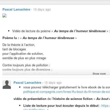
Pascal Lamachère
-
15 days ago
Vidéo de lecture du poème «
Au temps de l’humeur ténébreuse
» 
Poème lu :
«
Au temps de l’humeur ténébreuse
»
De la théorie à l’action,
tant de blocages
pour l’application de solution,
semble de plus en plus mirage
Contre toujours plus de pollution ;
contre toujours plus de diversions ;
contre les guerres sur le plan « incarné » ;
Show more
comme si mission impossible déchaînée
Pascal Lamachère
-
15 days ago
De la Russie à l’Iran,
vous pouvez télécharger gratuitement le livre ebook de la sor
en passant par divers lieux ;
politique-et-compagnie.com/livres/Au-bout-du-fil-roman-de-scie
des abysses aux cieux,
en passant par l’horizon des événements ;
vidéo de présentation
de l’
histoire de science fiction
«
Au bout d
Qu’ainsi puisse se concrétiser,
Liste de lecture pour tout écouter depuis le début
:
https
s’épanouisse la civilisation raisonnée
playlistPosition=1