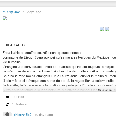
thierry 3b2
-
19 days ago
FRIDA KAHLO
Frida Kahlo en souffrance, réflexion, questionnement,
compagne de Diego Rivera aux peintures murales typiques du Mexique, tou
vie humaine.
J’imagine une conversation avec cette artiste qui inspire toujours le respect
Je m’amuse de son accent mexicain très chantant, elle sourit à mon mélang
Cela nous rend moins étrangers l’un à l’autre sans l’oublier le moins du mo
D’elle même elle évoque ses affres de santé, le regard fier, la déterminatio
l’adversité, faire face avec obstination, se protéger à l’intérieur pour désarme
Surtout vivifier chaque jour sa peinture, y trouver le bonheur d’être auquel s
Show more
Une sculpture et des commentaires s’attachent à un moment de fragilité, il en
14 Likes
s’accorder un moment de répit.
Elle me parle plutôt de l’émerveillement des belles rencontres au cours de s
1 Reshare
Elle accorde autant d’importance à Trotsky ou Diego qu’aux paysannes de
déambulant par les chemins, aux champs d’avocatiers ou de maïs, à la saveu
thierry 3b2
-
19 days ago