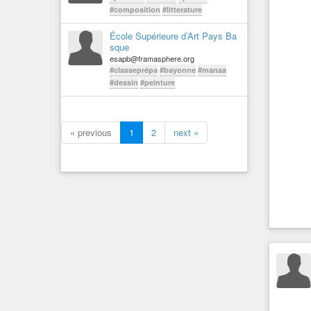
#composition
#litterature
École Supérieure d’Art Pays Ba
sque
esapb@framasphere.org
#classeprépa
#bayonne
#manaa
#dessin
#peinture
« previous
1
2
next »