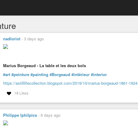
nture
nadloriot
-
3 days ago
Marius Borgeaud - La table et les deux bols
#art
#peinture
#painting
#Borgeaud
#intérieur
#interior
https://astilllifecollection.blogspot.com/2019/10/marius-borgeaud-1861-1924-
18 Likes
Philippe Iphilpics
-
6 days ago