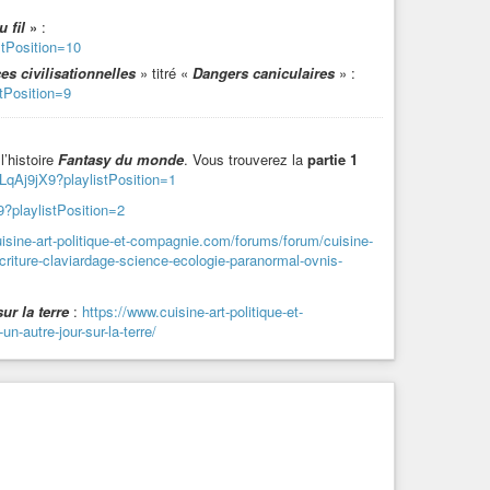
 fil
»
:
tPosition=10
es civilisationnelles
» titré «
Dangers caniculaires
» :
tPosition=9
l’histoire
Fantasy du monde
. Vous trouverez la
partie 1
LqAj9jX9?playlistPosition=1
?playlistPosition=2
isine-art-politique-et-compagnie.com/forums/forum/cuisine-
criture-claviardage-science-ecologie-paranormal-ovnis-
ur la terre
:
https://www.cuisine-art-politique-et-
-autre-jour-sur-la-terre/
énigme
(
cf. vidéo pour les éléments de la sorte de