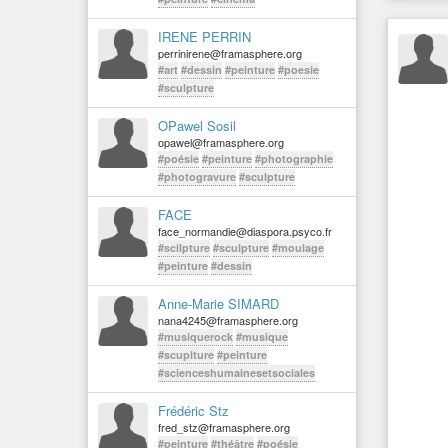
IRENE PERRIN
perrinirene@framasphere.org
#art
#dessin
#peinture
#poesie
#sculpture
OPawel Sosil
opawel@framasphere.org
#poésie
#peinture
#photographie
#photogravure
#sculpture
FACE
face_normandie@diaspora.psyco.fr
#scilpture
#sculpture
#moulage
#peinture
#dessin
Anne-Marie SIMARD
nana4245@framasphere.org
#musiquerock
#musique
#scuplture
#peinture
#scienceshumainesetsociales
Frédéric Stz
fred_stz@framasphere.org
#peinture
#théâtre
#poésie