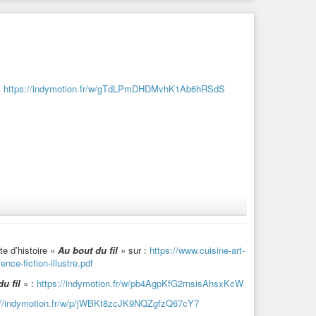
:
https://indymotion.fr/w/gTdLPmDHDMvhK1Ab6hRSdS
te d’histoire «
Au bout du fil
» sur :
https://www.cuisine-art-
nce-fiction-illustre.pdf
u fil
» :
https://indymotion.fr/w/pb4AgpKfG2rnsisAhsxKcW
://indymotion.fr/w/p/jWBKt8zcJK9NQZgfzQ67cY?