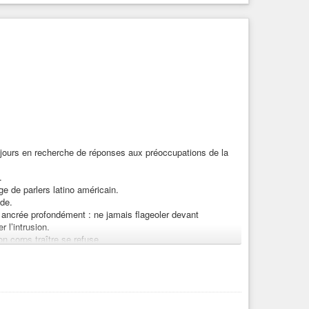
jours en recherche de réponses aux préoccupations de la
.
e de parlers latino américain.
nde.
n ancrée profondément : ne jamais flageoler devant
r l’intrusion.
on corps traître se refuse.
 faut bien pour quitter les mâchicoulis du fort intérieur et
a vie.
visant au marché entre 2 marchandages, aux ânes
r d ‘une tortilla ou d’une enchilada.