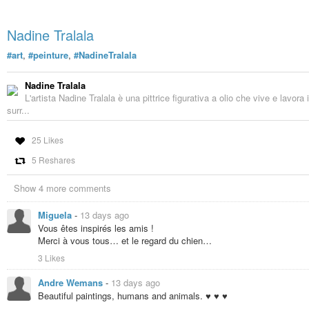
charade
) :
https://indymotion.fr/w/9r2FZUGVyQwyd3pGep812B
Nadine Tralala
Pour rappels :
#art
,
#peinture
,
#NadineTralala
je vous invite à
télécharger gratuitement la compilation des mes
rendez-vous du vendredi
» sur :
https://www.cuisine-art-politique-
vous-du-vendredi.pdf
Nadine Tralala
L'artista Nadine Tralala è una pittrice figurativa a olio che vive e lavo
vidéo de lecture de «
La fable des attentistes
» :
https://indymoti
surr...
Vidéos de lecture du premier chapitre du roman
Les pages déchiré
https://indymotion.fr/w/p/8AS2zp7TPVxHrQznMy31ZJ?playlistPosit
25 Likes
Bonne fin de mois juillet,
5 Reshares
Bon courage.
Show 4 more comments
Miguela
-
13 days ago
Vous êtes inspirés les amis !
Merci à vous tous… et le regard du chien…
3 Likes
#lecture
#slam
#poesie
#poeme
#science
#culture
#nature
#IA
#iaart
#i
#photo
#photographie
#musique
#guitare
#litterature
#littérature
#polit
Andre Wemans
-
13 days ago
#philosophe
#réchauffementclimatique
#changementclimatique
#journ
Beautiful paintings, humans and animals. ♥ ♥ ♥
#révolution
#ecologie
#écologie
#vegan
#végan
#antispecisme
#antis