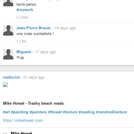
Sous la carapace flétrie par le destin siège une âme curieuse, déterminée et
texte perso.
#fridakahlo
#peinture
#mexique
#bellepersonne
#trotsky
#diegorivera
#
#mywork
2 Likes
Jean-Pierre Breuer
-
19 days ago
une vraie surréaliste !
1 Like
Miguela
-
17 days ago
💛🙏
nadloriot
-
21 days ago
Mike Howat - Trashy beach reads
#art
#painting
#peinture
#Howat
#lecture
#reading
#vendredilecture
https://mikehowat.com/
Mike Howat