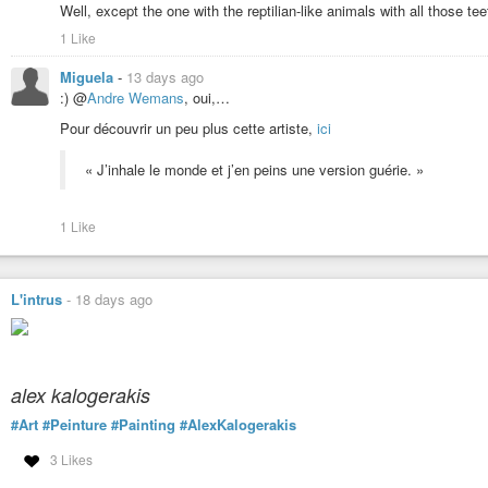
Well, except the one with the reptilian-like animals with all those tee
1 Like
Miguela
-
13 days ago
Vidéo de lecture du poème « Au temps de l’humeur ténébreuse »
:) @
Andre Wemans
, oui,…
Poème lu : « Au temps de l’humeur ténébreuse » De la théorie à l’action
plus en plus mirage Contre toujours plus de pollution ; contre to...
Pour découvrir un peu plus cette artiste,
ici
« J’inhale le monde et j’en peins une version guérie. »
1 Like
L'intrus
-
18 days ago
alex kalogerakis
#Art
#Peinture
#Painting
#AlexKalogerakis
3 Likes