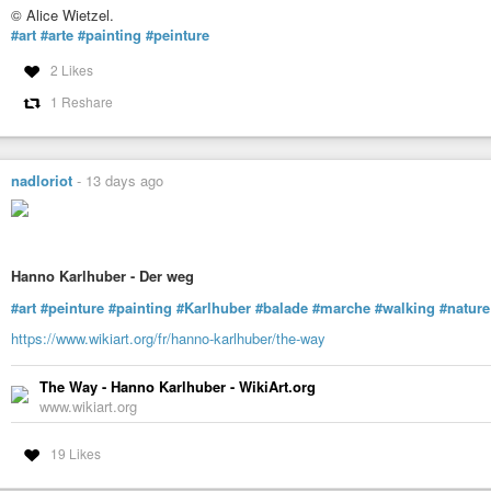
© Alice Wietzel.
#art
#arte
#painting
#peinture
2 Likes
1 Reshare
nadloriot
-
13 days ago
Hanno Karlhuber - Der weg
#art
#peinture
#painting
#Karlhuber
#balade
#marche
#walking
#nature
https://www.wikiart.org/fr/hanno-karlhuber/the-way
The Way - Hanno Karlhuber - WikiArt.org
www.wikiart.org
19 Likes