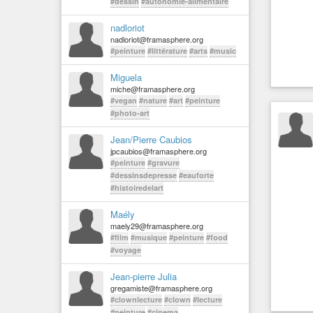
#dessin
#autonomie-alimentaire
nadloriot
nadloriot@framasphere.org
#peinture
#littérature
#arts
#music
Miguela
miche@framasphere.org
#vegan
#nature
#art
#peinture
#photo-art
Jean/Pierre Caubios
jpcaubios@framasphere.org
#peinture
#gravure
#dessinsdepresse
#eauforte
#histoiredelart
Maély
maely29@framasphere.org
#film
#musique
#peinture
#food
#voyage
Jean-pierre Julia
gregamiste@framasphere.org
#clownlecture
#clown
#lecture
#peinture
#cinema