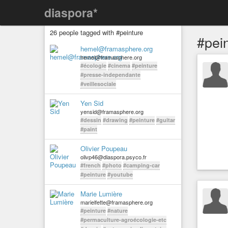
diaspora*
26 people tagged with #peinture
#pei
hemel@framasphere.org
hemel@framasphere.org
#écologie
#cinema
#peinture
#presse-independante
#veillesociale
Yen Sid
yensid@framasphere.org
#dessin
#drawing
#peinture
#guitar
#paint
Olivier Poupeau
olivp46@diaspora.psyco.fr
#french
#photo
#camping-car
#peinture
#youtube
Marie Lumière
marielfette@framasphere.org
#peinture
#nature
#permaculture-agroécologie-etc