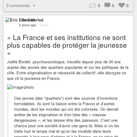
0 comments
0
0
0
Eric Libertad
2 years ago
–
Public
« La France et ses institutions ne sont
plus capables de protéger la jeunesse
»
Joëlle Bordet, psychosociologue, travaille depuis plus de 30 ans
auprès des jeunes des quartiers populaires et sur les politiques de la
ville. Entre stigmatisation et nécessité de collectif, elle décrypte ce
que vit la jeunesse en France.
Ces jeunes (des "quartiers") sont des sources d’inventions
formidables. Ils sont la liaison entre la France et d’autres
mondes, dont les mondes qui ont été colonisés. On devrait
arrêter de les stigmatiser et d’en faire des « classes
dangereuses », et les laisser être des passeurs. C’est une
chance pour une société d’avoir ces gens-là. Mais si on les
traite tout le temps mal et qu’on les invalide dans leurs
rapports à leur pays d’origine et à la France, on se prive de