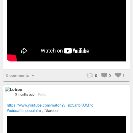
0 comments
0
0
1
Lou
5 months ago
–
Public
https://www.youtube.com/watch?v=nx5JnbKUM7o
#educationpopulaire
, l'#ardeur