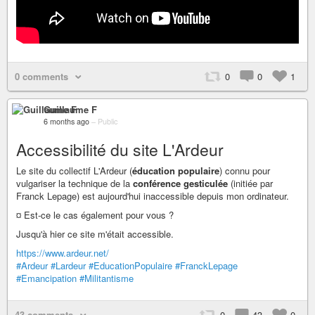
0 comments
0
0
1
Guillaume F
6 months ago
–
Public
Accessibilité du site L'Ardeur
Le site du collectif L'Ardeur (
éducation populaire
) connu pour
vulgariser la technique de la
conférence gesticulée
(initiée par
Franck Lepage) est aujourd'hui inaccessible depuis mon ordinateur.
¤ Est-ce le cas également pour vous ?
Jusqu'à hier ce site m'était accessible.
https://www.ardeur.net/
#Ardeur
#Lardeur
#EducationPopulaire
#FranckLepage
#Emancipation
#Militantisme
43 comments
0
43
0