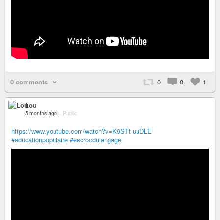
0 comments
0
0
1
Lou
5 months ago
–
Public
https://www.youtube.com/watch?v=K9STt-uuDLE
#educationpopulaire
#escrocdulangage