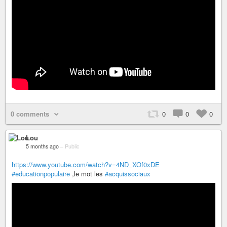
0 comments
0
0
0
Lou
5 months ago
–
Public
https://www.youtube.com/watch?v=4ND_XOf0xDE
#educationpopulaire
,le mot les
#acquissociaux