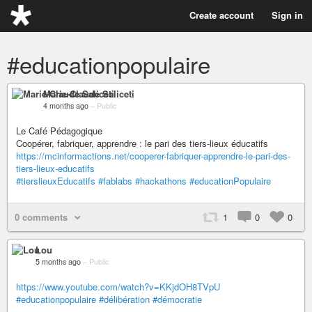
Create account
Sign in
#educationpopulaire
Marie-Claude Saliceti
4 months ago
–
Public
Le Café Pédagogique
Coopérer, fabriquer, apprendre : le pari des tiers-lieux éducatifs
https://mcinformactions.net/cooperer-fabriquer-apprendre-le-pari-des-
tiers-lieux-educatifs
#tierslieuxEducatifs
#fablabs
#hackathons
#educationPopulaire
0 comments
1
0
0
Lou
5 months ago
–
Public
https://www.youtube.com/watch?v=KKjdOH8TVpU
#educationpopulaire
#délibération
#démocratie