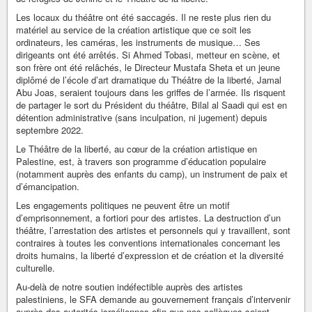
Les locaux du théâtre ont été saccagés. Il ne reste plus rien du
matériel au service de la création artistique que ce soit les
ordinateurs, les caméras, les instruments de musique… Ses
dirigeants ont été arrêtés. Si Ahmed Tobasi, metteur en scène, et
son frère ont été relâchés, le Directeur Mustafa Sheta et un jeune
diplômé de l’école d’art dramatique du Théâtre de la liberté, Jamal
Abu Joas, seraient toujours dans les griffes de l’armée. Ils risquent
de partager le sort du Président du théâtre, Bilal al Saadi qui est en
détention administrative (sans inculpation, ni jugement) depuis
septembre 2022.
Le Théâtre de la liberté, au cœur de la création artistique en
Palestine, est, à travers son programme d’éducation populaire
(notamment auprès des enfants du camp), un instrument de paix et
d’émancipation.
Les engagements politiques ne peuvent être un motif
d’emprisonnement, a fortiori pour des artistes. La destruction d’un
théâtre, l’arrestation des artistes et personnels qui y travaillent, sont
contraires à toutes les conventions internationales concernant les
droits humains, la liberté d’expression et de création et la diversité
culturelle.
Au-delà de notre soutien indéfectible auprès des artistes
palestiniens, le SFA demande au gouvernement français d’intervenir
auprès des autorités israéliennes afin que nos collègues soient