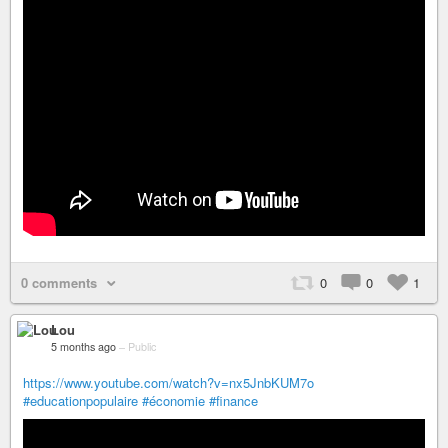
0 comments
0
0
1
Lou
5 months ago
–
Public
https://www.youtube.com/watch?v=nx5JnbKUM7o
#educationpopulaire
#économie
#finance