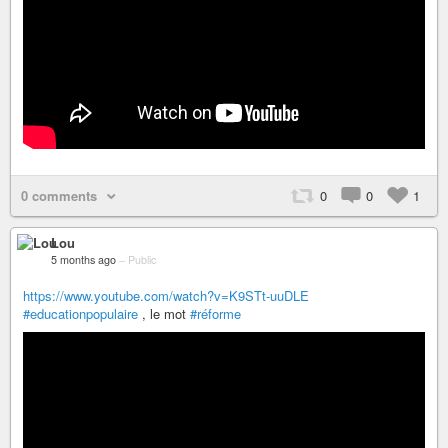
0 comments
0
0
1
Lou
5 months ago
–
Public
https://www.youtube.com/watch?v=K9STt-uuDLE
#educationpopulaire
, le mot
#réforme