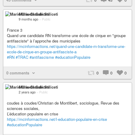
Marie-Claude Saliceti
9 months ago
–
Public
France 3
Quand une candidate RN transforme une école de cirque en "groupe
antifasciste" à l’approche des municipales
https://mcinformactions.net/quand-une-candidate-rn-transforme-une-
ecole-de-cirque-en-groupe-antifasciste-a
#RN
#TRAC
#antifascisme
#educationPopulaire
0 comments
0
0
0
Marie-Claude Saliceti
2 years ago
–
Public
coudes à coudes/Christian de Montlibert, sociologue, Revue des
sciences sociales,
L’éducation populaire en crise
https://mcinformactions.net/l-education-populaire-en-crise
#educationPopulaire