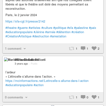
libérés et que le théâtre soit doté des moyens permettant sa
reconstruction.
Paris, le 2 janvier 2024
https://sfa-cgt.fr/presse/2142
#theatre
#guerre
#artistes
#culture
#politique
#sfa
#palestine
#paix
#educationpopulaire
#Jénine
#armée
#détention
#création
#CréationArtistique
#destruction
#arrestation
1 comment
1
1
2
Marie-Claude Saliceti
3 years ago
–
Public
l’ardeur
« L’étincelle s’allume dans l’action. »
https://mcinformactions.net/L-etincelle-s-allume-dans-l-action
#educationpopulaire
#action
0 comments
1
0
1