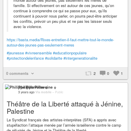
monde autour des jeunes, pas seulement les mères de
famille. Si effectivement on est autour de ces jeunes, qu’on
continue à comprendre ce qui se passe pour eux, qu’ils
continuent à pouvoir nous parler, on pourra peut-être anticiper
les conflits, prévoir un peu plus et ne pas les laisser seuls
avec la violence.
https://basta.media/Rixes-entretien-il-faut-mettre-tout-le-monde-
autour-des-jeunes-pas-seulement-meres
#jeunesse
#vivreensemble
#educationpopulaire
#protectiondelenfance
#solidarite
#intergenerationalite
0 comments
2
0
1
Philippe Pillavoine ⏚
3 years ago
Via mobile
–
Public
Théâtre de la Liberté attaqué à Jénine,
Palestine
Le Syndicat français des artistes-interprètes (SFA) a appris avec
stupéfaction l’attaque menée par l’armée israélienne contre le camp
de réfugiés de Jénine et le Théâtre de la liberté.