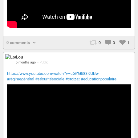
0 comments
0
0
1
Lou
5 months ago
–
Public
https://www.youtube.com/watch?v=cGYG583KUBw
#régimegénéral
#sécuritésociale
#croizat
#educationpopulaire