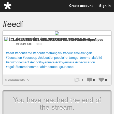
Create account
Sign in
#eedf
ÉCLAIREUSES ÉCLAIREURS DE FRANCE Rhône-Alpes
10 years ago
–
Public
#eedf
#scoutisme
#scoutismefrançais
#scoutisme-français
#éducation
#educpop
#éducationpopulaire
#amge
#omms
#laïcité
#environnement
#écocitoyenneté
#citoyenneté
#coéducation
#égalitéfemmehomme
#démocratie
#jeunesse
0 comments
1
0
0
You have reached the end of
the stream.