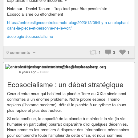
capitaliste industrielle moderne. »
Note sur : Daniel Tanuro : Trop tard pour être pessimiste !
Ecosocialisme ou effondrement
https://entreleslignesentrelesmots.blog/2020/12/08/il-y-a-un-elephant-
dans-la-piece-et-personne-ne-le-voit/
#ecologie
#ecosocialisme
0 comments
1
0
1
entreleslignesentrelesmots@framasphere.org
6 years ago
–
Public
Ecosocialisme : un débat stratégique
Ceux d’entre nous qui habitent la planète Terre au XXIe siècle sont
confrontés à un énorme problème. Notre propre espèce, l’homo
sapiens (l’homme moderne), détruit la planète à un rythme toujours
plus rapide et plus destructeur.
Si cela continue, la capacité de la planète à maintenir la vie (la vie
humaine en particulier) pourrait disparaître d’ici quelques décennies.
Nous sommes les premiers à disposer des informations nécessaires
pour comprendre toute l’ampleur de cette crise, et nous sommes