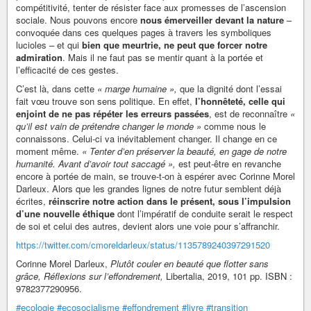
compétitivité, tenter de résister face aux promesses de l’ascension
sociale. Nous pouvons encore
nous émerveiller devant la nature
–
convoquée dans ces quelques pages à travers les symboliques
lucioles – et qui
bien que meurtrie, ne peut que forcer notre
admiration
. Mais il ne faut pas se mentir quant à la portée et
l’efficacité de ces gestes.
C’est là, dans cette
« marge humaine »,
que la dignité dont l’essai
fait vœu trouve son sens politique. En effet,
l’honnêteté, celle qui
enjoint de ne pas répéter les erreurs passées
, est de reconnaître
«
qu’il est vain de prétendre changer le monde »
comme nous le
connaissons. Celui-ci va inévitablement changer. Il change en ce
moment même.
« Tenter d’en préserver la beauté, en gage de notre
humanité. Avant d’avoir tout saccagé »,
est peut-être en revanche
encore à portée de main, se trouve-t-on à espérer avec Corinne Morel
Darleux. Alors que les grandes lignes de notre futur semblent déjà
écrites,
réinscrire notre action dans le présent, sous l’impulsion
d’une nouvelle éthique
dont l’impératif de conduite serait le respect
de soi et celui des autres, devient alors une voie pour s’affranchir.
https://twitter.com/cmoreldarleux/status/1135789240397291520
Corinne Morel Darleux,
Plutôt couler en beauté que flotter sans
grâce, Réflexions sur
l’effondrement,
Libertalia, 2019, 101 pp. ISBN :
9782377290956.
#ecologie
#ecosocialisme
#effondrement
#livre
#transition