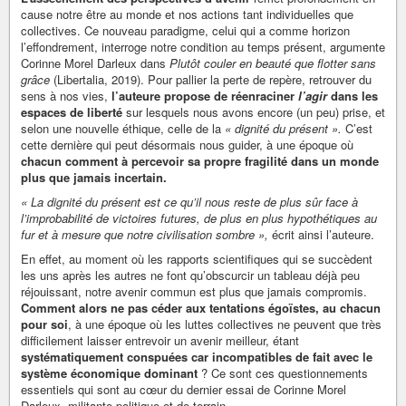
cause notre être au monde et nos actions tant individuelles que
collectives. Ce nouveau paradigme, celui qui a comme horizon
l’effondrement, interroge notre condition au temps présent, argumente
Corinne Morel Darleux dans
Plutôt couler en beauté que flotter sans
grâce
(Libertalia, 2019). Pour pallier la perte de repère, retrouver du
sens à nos vies,
l’auteure propose de réenraciner
l’agir
dans les
espaces de liberté
sur lesquels nous avons encore (un peu) prise, et
selon une nouvelle éthique, celle de la
« dignité du présent ».
C’est
cette dernière qui peut désormais nous guider, à une époque où
chacun comment à percevoir sa propre fragilité dans un monde
plus que jamais incertain.
« La dignité du présent est ce qu’il nous reste de plus sûr face à
l’improbabilité de victoires futures, de plus en plus hypothétiques au
fur et à mesure que notre civilisation sombre »,
écrit ainsi l’auteure.
En effet, au moment où les rapports scientifiques qui se succèdent
les uns après les autres ne font qu’obscurcir un tableau déjà peu
réjouissant, notre avenir commun est plus que jamais compromis.
Comment alors ne pas céder aux tentations égoïstes, au chacun
pour soi
, à une époque où les luttes collectives ne peuvent que très
difficilement laisser entrevoir un avenir meilleur, étant
systématiquement conspuées car incompatibles de fait avec le
système économique dominant
? Ce sont ces questionnements
essentiels qui sont au cœur du dernier essai de Corinne Morel
Darleux, militante politique et de terrain.