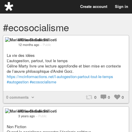
Create account
Sign in
#ecosocialisme
Marie-Claude Saliceti
12 months ago
–
Public
La vie des idées
L’autogestion, partout, tout le temps
Céline Marty livre une lecture approfondie et bien mise en contexte
de l’œuvre philosophique d’André Gorz.
https://mcinformactions.net/l-autogestion-partout-tout-le-temps
#autogestion
#ecosocialisme
0 comments
0
0
0
Marie-Claude Saliceti
3 years ago
–
Public
Non Fiction
Quand le socialisme rencontre l’écologie politique