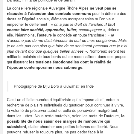
La conseillère régionale Auvergne Rhône Alpes
ne veut pas se
résoudre à l’abandon des combats communs
pour la défense des
droits et l’égalité sociale, éléments indispensables si l’on veut
empêcher le délitement :
« on a pas le droit de flancher,
il faut
encore faire société, apprendre, lutter
, accompagner »,
défend-
elle. Néanmoins, l’auteure le concède en toute franchise :
« je
n’assume pas de me désintéresser du sort de mes congénères. Mais
je ne sais pas non plus que faire de ce sentiment pressant que je n’ai
plus devant moi que quelques belles années ».
Nombreux seront les
militants éclairés de tous bords qui se reconnaîtront dans ces propos
qui illustrent
les tensions émotionnelles dont la réalité de
l’époque contemporaine nous submerge
.
Photographie de Biju Boro à Guwahati en Inde
C’est un difficile numéro d’équilibriste qui s’impose ainsi, entre la
recherche de plaisirs individuels du quotidien pour continuer à vivre,
la volonté de préserver autrui et celle de persévérer, malgré tout,
dans les luttes. Nous reste toutefois, selon les mots de l’auteure,
la
possibilité de nous saisir des marges de manœuvre qui
subsistent
, d’aller chercher ces petites brèches de liberté. Nous
pouvons refuser le toujours plus, ne pas céder face à la