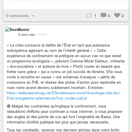
0 comments
1
0
2
Basta!
6 years ago
–
Public
« La crise consacre la faillite de l’État en tant que puissance
anticipatrice agissant au nom de l’intérêt général » « Cette
expérience de confinement ne préfigure en aucun cas ce que serait
un programme écologiste », prévient Corinne Morel Darleux, militante
« éco-socialiste » et auteure du livre « Plutôt couler en beauté que
flotter sans grâce » qui a connu un joli succès de librairie. Elle nous
invite à remettre en cause « nos schémas d’analyse » pétris de
croissance du PIB, et dresse des pistes d’action pour reprendre en
main notre avenir devenu subitement incertain. Entretien.
https://www.bastamag.net/Effondrement-covid19-ecologie-role-de-l-
Etat-autogestion-alternatives?var_mode=calcul
🔴 Malgré les contraintes qu'implique le confinement, nous
redoublons d'efforts pour continuer à vous informer, à vous proposer
des angles et des points de vue qui font l’originalité de Basta. Une
information d'utilité publique est plus que jamais nécessaire.
Tous les vendredis, recevez nos derniers articles dans votre boîte