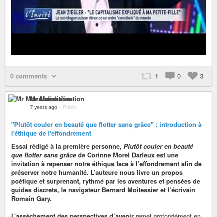
0 comments
1
0
3
Mr Mondialisation
7 years ago
–
Public
"Plutôt couler en beauté que flotter sans grâce" : introduction à
l'éthique de l'effondrement
Essai rédigé à la première personne,
Plutôt couler en beauté
que flotter sans grâce
de Corinne Morel Darleux est une
invitation à repenser notre éthique face à l’effondrement afin de
préserver notre humanité. L’auteure nous livre un propos
poétique et surprenant, rythmé par les aventures et pensées de
guides discrets, le navigateur Bernard Moitessier et l’écrivain
Romain Gary.
L’assèchement des perspectives d’avenir
remet profondément en