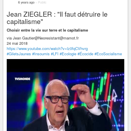
6 years ago
–
Public
Jean ZIEGLER : "Il faut détruire le
capitalisme"
Choisir entre la vie sur terre et le capitalisme
via Jean Gautier@Neoresistant@mamot.fr
24 mai 2018
https://www.youtube.com/watch?v=lz0fqCVhvrg
#GiletsJaunes
#Insoumis
#LFI
#Ecologie
#Écocide
#EcoSocialisme