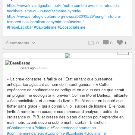
https://www.investigaction.net/fr/notre-sombre-avenir-le-retour-du-
neoliberalisme-ou-un-neofascisme-hybride/
https://www.strategic-culture.org/news/2020/05/29/our-grim-future-
restored-neoliberalism-or-hybrid-neofascism/
#PepeEscobar
#Capitalisme
#Ecosocialisme
0 comments
0
0
1
+ 1
Basta!
6 years ago
–
Public
« La crise consacre la faillite de l’État en tant que puissance
anticipatrice agissant au nom de l’intérêt général » « Cette
expérience de confinement ne préfigure en aucun cas ce que serait
un programme écologiste », prévient Corinne Morel Darleux, militante
« éco-socialiste » et auteure du livre « Plutôt couler en beauté que
flotter sans grâce » qui a connu un joli succès de librairie. Elle nous
invite à remettre en cause « nos schémas d’analyse » pétris de
croissance du PIB, et dresse des pistes d’action pour reprendre en
main notre avenir devenu subitement incertain. Entretien.
#Confinement
#Politique
#Societedeconsommation
#corinnemoreldarleux
#Economie
#Ecologie
#Socialisme