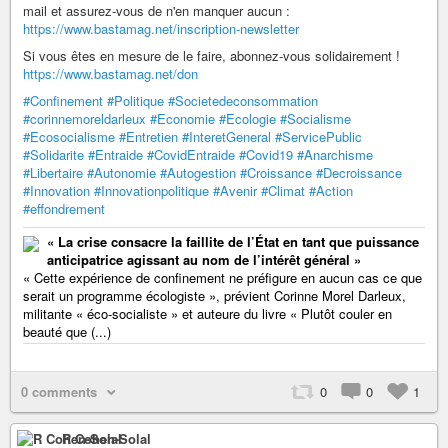
mail et assurez-vous de n'en manquer aucun :
https://www.bastamag.net/inscription-newsletter
Si vous êtes en mesure de le faire, abonnez-vous solidairement !
https://www.bastamag.net/don
#Confinement
#Politique
#Societedeconsommation
#corinnemoreldarleux
#Economie
#Ecologie
#Socialisme
#Ecosocialisme
#Entretien
#InteretGeneral
#ServicePublic
#Solidarite
#Entraide
#CovidEntraide
#Covid19
#Anarchisme
#Libertaire
#Autonomie
#Autogestion
#Croissance
#Decroissance
#Innovation
#Innovationpolitique
#Avenir
#Climat
#Action
#effondrement
« La crise consacre la faillite de l’État en tant que puissance
anticipatrice agissant au nom de l’intérêt général »
« Cette expérience de confinement ne préfigure en aucun cas ce que
serait un programme écologiste », prévient Corinne Morel Darleux,
militante « éco-socialiste » et auteure du livre « Plutôt couler en
beauté que (...)
0 comments
0
0
1
R Cohen-Solal