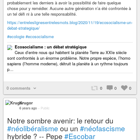
probablement les derniers à avoir la possibilité de faire quelque
chose pour y remédier. Aucune autre génération n’a été confrontée à
un tel défi ni à une telle responsabilité.
https://entreleslignesentrelesmots.blog/2020/11/19/ecosocialisme-un-
debat-strategique/
#ecologie
#ecosocialisme
Ecosocialisme : un débat stratégique
Ceux d’entre nous qui habitent la planète Terre au XXIe siècle
sont confrontés à un énorme problème. Notre propre espèce, l’homo
sapiens (l’homme moderne), détruit la planète à un rythme toujours
p…
0 comments
0
0
0
Krugor
6 years ago
–
Public
Notre sombre avenir: le retour du
#néolibéralisme
ou un
#néofascisme
hybride ? -- Pepe
#Escobar