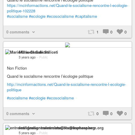
https://mcinformactions.net/Quand-le-socialisme-rencontre-l-ecologie-
politique-102228
#socialisme
#ecologie
#ecosocialisme
#capitalisme
0 comments
1
0
0
Marie-Claude Saliceti
3 years ago
–
Public
Non Fiction
Quand le socialisme rencontre l’écologie politique
http://mcinformactions.net/Quand-le-socialisme-rencontre-l-ecologie-
politique
#socialisme
#ecologie
#ecosocialisme
0 comments
0
0
0
entreleslignesentrelesmots@framasphere.org
5 years ago
–
Public