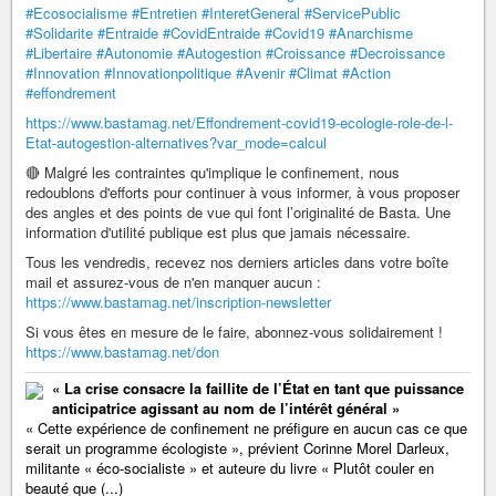
#Ecosocialisme
#Entretien
#InteretGeneral
#ServicePublic
#Solidarite
#Entraide
#CovidEntraide
#Covid19
#Anarchisme
#Libertaire
#Autonomie
#Autogestion
#Croissance
#Decroissance
#Innovation
#Innovationpolitique
#Avenir
#Climat
#Action
#effondrement
https://www.bastamag.net/Effondrement-covid19-ecologie-role-de-l-
Etat-autogestion-alternatives?var_mode=calcul
🔴 Malgré les contraintes qu'implique le confinement, nous
redoublons d'efforts pour continuer à vous informer, à vous proposer
des angles et des points de vue qui font l’originalité de Basta. Une
information d'utilité publique est plus que jamais nécessaire.
Tous les vendredis, recevez nos derniers articles dans votre boîte
mail et assurez-vous de n'en manquer aucun :
https://www.bastamag.net/inscription-newsletter
Si vous êtes en mesure de le faire, abonnez-vous solidairement !
https://www.bastamag.net/don
« La crise consacre la faillite de l’État en tant que puissance
anticipatrice agissant au nom de l’intérêt général »
« Cette expérience de confinement ne préfigure en aucun cas ce que
serait un programme écologiste », prévient Corinne Morel Darleux,
militante « éco-socialiste » et auteure du livre « Plutôt couler en
beauté que (...)