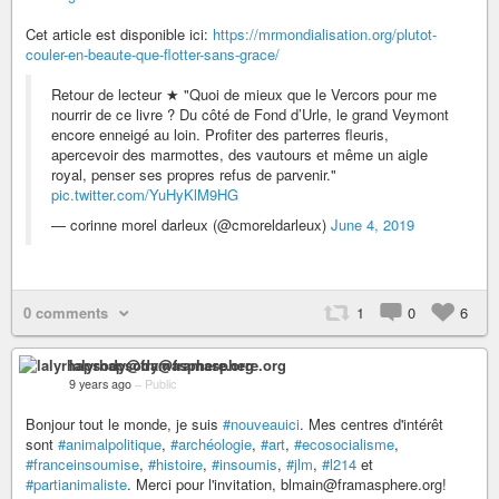
Cet article est disponible ici:
https://mrmondialisation.org/plutot-
couler-en-beaute-que-flotter-sans-grace/
Retour de lecteur ★ "Quoi de mieux que le Vercors pour me
nourrir de ce livre ? Du côté de Fond d’Urle, le grand Veymont
encore enneigé au loin. Profiter des parterres fleuris,
apercevoir des marmottes, des vautours et même un aigle
royal, penser ses propres refus de parvenir."
pic.twitter.com/YuHyKlM9HG
— corinne morel darleux (@cmoreldarleux)
June 4, 2019
0 comments
1
0
6
lalyrhapsody@framasphere.org
9 years ago
–
Public
Bonjour tout le monde, je suis
#nouveauici
. Mes centres d'intérêt
sont
#animalpolitique
,
#archéologie
,
#art
,
#ecosocialisme
,
#franceinsoumise
,
#histoire
,
#insoumis
,
#jlm
,
#l214
et
#partianimaliste
. Merci pour l'invitation, blmain@framasphere.org!