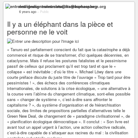
entreleslignesentrelesmots@framasphere.org
6 years ago
–
Public
Il y a un éléphant dans la pièce et
personne ne le voit
« Tanuro est parfaitement conscient du fait que la catastrophe a déjà
commencé et risque de se transformer, d’ici quelques décennies, en
cataclysme. Mais il refuse les postures fatalistes et le pessimisme
passif de celleux qui proclament qu’il est trop tard et que le «
collapse » est inévitable ; d’où le titre ». Michael Löwy dans une
courte préface discute du juste titre de l’ouvrage « Trop tard pour être
pessimistes ! », des échecs des conférences climatiques
internationales, de solutions à la crise écologique, « une alternative à
la course vers l’abîme du changement climatique, sont-elles possible
sans « changer de système », c’est-à-dire sans affronter le
capitalisme ? », du système d’organisation et de hiérarchisation
sociale, des limites de propositions partielles d’alternatives telle le
Green New Deal, de changement de « paradigme civilisationnel », de
« planification écologique démocratique ». Il conclut : « Son livre est
avant tout un appel urgent à l’action, une action collective radicale,
c’est-à-dire capable de s’attaquer aux racines du mal : la civilisation