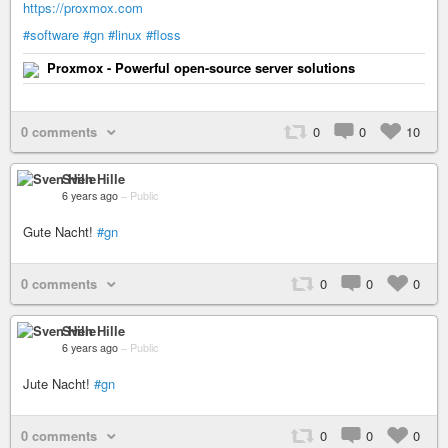
https://proxmox.com
#software
#gn
#linux
#floss
Proxmox - Powerful open-source server solutions
0 comments
0
0
10
Sven Hille
6 years ago
–
Public
Gute Nacht!
#gn
0 comments
0
0
0
Sven Hille
6 years ago
–
Public
Jute Nacht!
#gn
0 comments
0
0
0