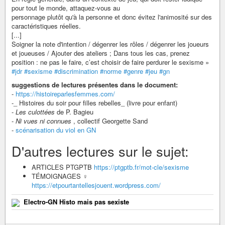
pour tout le monde, attaquez-vous au
personnage plutôt qu'à la personne et donc évitez l'animosité sur des
caractéristiques réelles.
[...]
Soigner la note d'intention / dégenrer les rôles / dégenrer les joueurs
et joueuses / Ajouter des ateliers ; Dans tous les cas, prenez
position : ne pas le faire, c’est choisir de faire perdurer le sexisme »
#jdr
#sexisme
#discrimination
#norme
#genre
#jeu
#gn
suggestions de lectures présentes dans le document:
-
https://histoireparlesfemmes.com/
-_ Histoires du soir pour filles rebelles_ (livre pour enfant)
-
Les culottées
de P. Bagieu
-
Ni vues ni connues
, collectif Georgette Sand
-
scénarisation du viol en GN
D'autres lectures sur le sujet:
ARTICLES PTGPTB
https://ptgptb.fr/mot-cle/sexisme
TÉMOIGNAGES ♀
https://etpourtantellesjouent.wordpress.com/
Electro-GN Histo mais pas sexiste