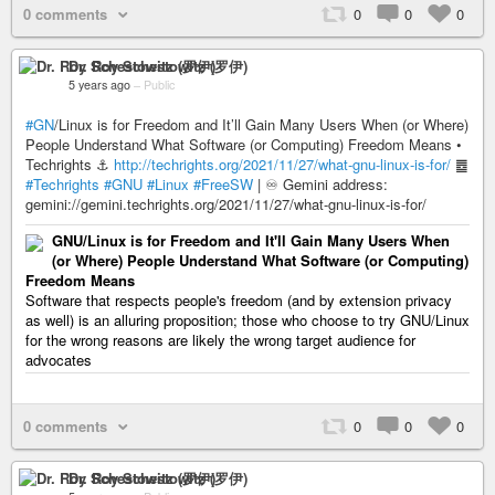
0 comments
0
0
0
Dr. Roy Schestowitz (罗伊)
5 years ago
–
Public
#GN
/Linux is for Freedom and It’ll Gain Many Users When (or Where)
People Understand What Software (or Computing) Freedom Means •
Techrights ⚓
http://techrights.org/2021/11/27/what-gnu-linux-is-for/
䷉
#Techrights
#GNU
#Linux
#FreeSW
| ♾ Gemini address:
gemini://gemini.techrights.org/2021/11/27/what-gnu-linux-is-for/
GNU/Linux is for Freedom and It'll Gain Many Users When
(or Where) People Understand What Software (or Computing)
Freedom Means
Software that respects people's freedom (and by extension privacy
as well) is an alluring proposition; those who choose to try GNU/Linux
for the wrong reasons are likely the wrong target audience for
advocates
0 comments
0
0
0
Dr. Roy Schestowitz (罗伊)