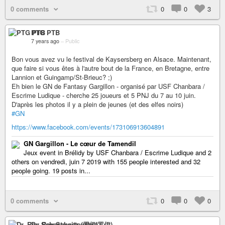
0 comments
0
0
3
PTG PTB
7 years ago
–
Public
Bon vous avez vu le festival de Kaysersberg en Alsace. Maintenant,
que faire si vous êtes à l'autre bout de la France, en Bretagne, entre
Lannion et Guingamp/St-Brieuc? ;)
Eh bien le GN de Fantasy Gargillon - organisé par USF Chanbara /
Escrime Ludique - cherche 25 joueurs et 5 PNJ du 7 au 10 juin.
D'après les photos il y a plein de jeunes (et des elfes noirs)
#GN
https://www.facebook.com/events/173106913604891
GN Gargillon - Le cœur de Tamendil
Jeux event in Brélidy by USF Chanbara / Escrime Ludique and 2
others on vendredi, juin 7 2019 with 155 people interested and 32
people going. 19 posts in...
0 comments
0
0
0
Dr. Roy Schestowitz (罗伊)