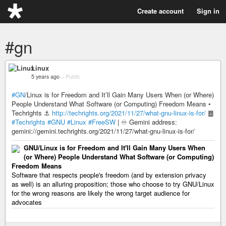
Create account
Sign in
#gn
Linux
5 years ago
–
Public
#GN
/Linux is for Freedom and It’ll Gain Many Users When (or Where)
People Understand What Software (or Computing) Freedom Means •
Techrights ⚓
http://techrights.org/2021/11/27/what-gnu-linux-is-for/
䷉
#Techrights
#GNU
#Linux
#FreeSW
| ♾ Gemini address:
gemini://gemini.techrights.org/2021/11/27/what-gnu-linux-is-for/
GNU/Linux is for Freedom and It'll Gain Many Users When
(or Where) People Understand What Software (or Computing)
Freedom Means
Software that respects people's freedom (and by extension privacy
as well) is an alluring proposition; those who choose to try GNU/Linux
for the wrong reasons are likely the wrong target audience for
advocates