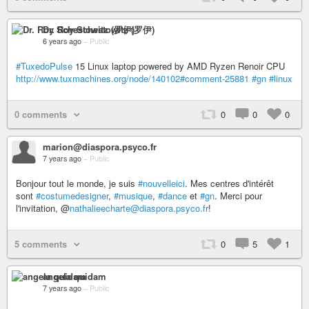
Dr. Roy Schestowitz (罗伊)
6 years ago
–
Public
#TuxedoPulse
15 Linux laptop powered by AMD Ryzen Renoir CPU
http://www.tuxmachines.org/node/140102#comment-25881
#gn
#linux
0 comments
0
0
0
marion@diaspora.psyco.fr
7 years ago
–
Public
Bonjour tout le monde, je suis
#nouvelleici
. Mes centres d'intérêt
sont
#costumedesigner
,
#musique
,
#dance
et
#gn
. Merci pour
l'invitation, @
nathalieecharte@diaspora.psyco.fr
!
5 comments
0
5
1
angela quidam
7 years ago
–
Public