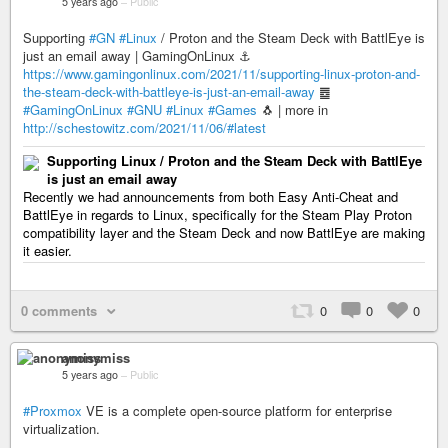
5 years ago
–
Public
Supporting
#GN
#Linux
/ Proton and the Steam Deck with BattlEye is
just an email away | GamingOnLinux ⚓
https://www.gamingonlinux.com/2021/11/supporting-linux-proton-and-
the-steam-deck-with-battleye-is-just-an-email-away
䷉
#GamingOnLinux
#GNU
#Linux
#Games
🐧 | more in
http://schestowitz.com/2021/11/06/#latest
Supporting Linux / Proton and the Steam Deck with BattlEye
is just an email away
Recently we had announcements from both Easy Anti-Cheat and
BattlEye in regards to Linux, specifically for the Steam Play Proton
compatibility layer and the Steam Deck and now BattlEye are making
it easier.
0 comments
0
0
0
anonymiss
5 years ago
–
Public
#Proxmox
VE is a complete open-source platform for enterprise
virtualization.