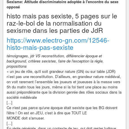
Sexisme: Attitude discriminatoire adoptée à l'encontre du sexe
opposé
histo mais pas sexiste, 5 pages sur le
raz-le-bol de la normalisation du
sexisme dans les parties de JdR
https://www.electro-gn.com/12546-
histo-mais-pas-sexiste
témoignages, jdr VS reconstitution, différencier époque et
background, critères sexistes, faire de l'exception la règle,
propositions
« un jeu de rôle, qu'il soit grandeur nature (GN) ou sur table (JDR)
n’est pas une reconstitution. D’ailleurs, en grandeur nature médiéval,
on voit rarement l’ensemble les joueurs et joueuses à la messe vers
5h du matin tous les jours, même si la foi tient une place au moins
aussi prépondérante que la division genrée des rôles sociaux dans la
société médiévale
[...]
Ce n'est pas parce qu'une époque était sexiste que les BG doivent
l'être ! On est en JEU, c'est à dire que TOUT LE
MONDE doit s'amuser.
[...]
En règle générale, dans un contexte de jeu, qui doit rester ludique