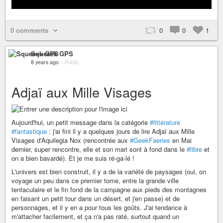
0 comments
0
0
1
Squeeek GPS
8 years ago
–
Public
Adjaï aux Mille Visages
Aujourd'hui, un petit message dans la catégorie
#littérature
#fantastique
: j'ai fini il y a quelques jours de lire Adjaï aux Mille
Visages d'Aquilegia Nox (rencontrée aux
#GeekFaeries
en Mai
dernier, super rencontre, elle et son mari sont à fond dans le
#libre
et
on a bien bavardé). Et je me suis ré-ga-lé !
L'univers est bien construit, il y a de la variété de paysages (oui, on
voyage un peu dans ce premier tome, entre la grande ville
tentaculaire et le fin fond de la campagne aux pieds des montagnes
en faisant un petit tour dans un désert, et j'en passe) et de
personnages, et il y en a pour tous les goûts. J'ai tendance à
m'attacher facilement, et ça n'a pas raté, surtout quand un