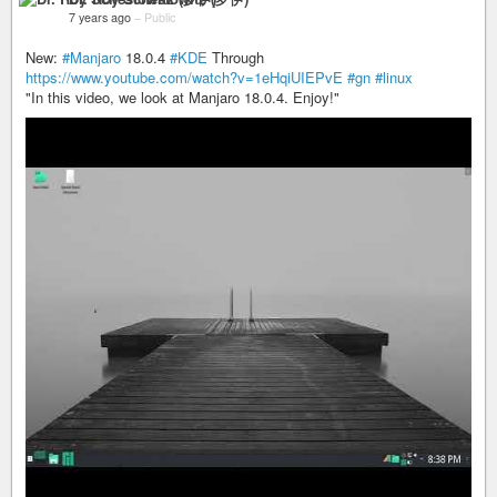
7 years ago
–
Public
New:
#Manjaro
18.0.4
#KDE
Through
https://www.youtube.com/watch?v=1eHqiUIEPvE
#gn
#linux
"In this video, we look at Manjaro 18.0.4. Enjoy!"