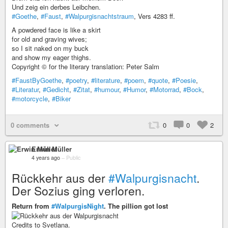
Und zeig ein derbes Leibchen.
#Goethe
,
#Faust
,
#Walpurgisnachtstraum
, Vers 4283 ff.
A powdered face is like a skirt
for old and graving wives;
so I sit naked on my buck
and show my eager thighs.
Copyright © for the literary translation: Peter Salm
#FaustByGoethe
,
#poetry
,
#literature
,
#poem
,
#quote
,
#Poesie
,
#Literatur
,
#Gedicht
,
#Zitat
,
#humour
,
#Humor
,
#Motorrad
,
#Bock
,
#motorcycle
,
#Biker
0 comments
0
0
2
Erwin Müller
4 years ago
–
Public
Rückkehr aus der
#Walpurgisnacht
.
Der Sozius ging verloren.
Return from
#WalpurgisNight
. The pillion got lost
Credits to Svetlana.