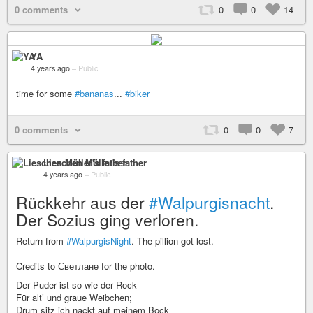
0 comments
0
0
14
YA
4 years ago
–
Public
time for some
#bananas
...
#biker
0 comments
0
0
7
Lieschen Müller's father
4 years ago
–
Public
Rückkehr aus der
#Walpurgisnacht
.
Der Sozius ging verloren.
Return from
#WalpurgisNight
. The pillion got lost.
Credits to Светлане for the photo.
Der Puder ist so wie der Rock
Für alt’ und graue Weibchen;
Drum sitz ich nackt auf meinem Bock