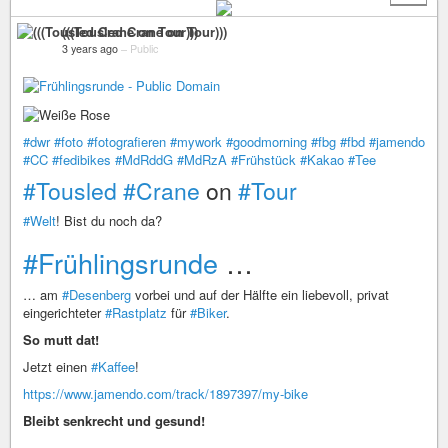
(((Tousled Crane on Tour)))
3 years ago
–
Public
#dwr
#foto
#fotografieren
#mywork
#goodmorning
#fbg
#fbd
#jamendo
#CC
#fedibikes
#MdRddG
#MdRzA
#Frühstück
#Kakao
#Tee
#Tousled
#Crane
on
#Tour
#Welt
! Bist du noch da?
#Frühlingsrunde
…
… am
#Desenberg
vorbei und auf der Hälfte ein liebevoll, privat
eingerichteter
#Rastplatz
für
#Biker
.
So mutt dat!
Jetzt einen
#Kaffee
!
https://www.jamendo.com/track/1897397/my-bike
Bleibt senkrecht und gesund!