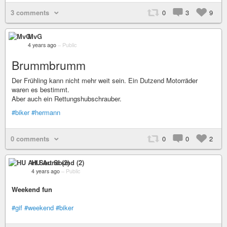
3 comments
0
3
9
MvG
4 years ago
–
Public
Brummbrumm
Der Frühling kann nicht mehr weit sein. Ein Dutzend Motorräder
waren es bestimmt.
Aber auch ein Rettungshubschrauber.
#biker
#hermann
0 comments
0
0
2
HU Art Sound (2)
4 years ago
–
Public
Weekend fun
#gif
#weekend
#biker