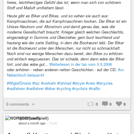
freies, leichtherziges Gefühl das ist, wenn man sich von schönem
Stoff und Mailuft umflattern lässt.
Heute gibt es Biker und Bikes, und so sehen sie auch aus:
Kampfmaschinen, die auf Kampfmaschinen hocken. Der Biker ist ein
Unisex-Neutrum und -Monstrum und damit genau das, was die
moderne Gesellschaft braucht: Krieger gleich welchen Geschlechts,
eingezwängt in Gummis und Überzieher, gern bunt leuchtend und
hauteng wie der zarte Saitling, in dem die Bockwurst lebt. Der Biker
ist die Bockwurst unter den Menschen, nur nicht so schmackhaft.
Noch sind nur wenige Menschen dazu bereit, den Biker zu erhitzen
und einfach wegzuessen. Das ist schade, denn dann wäre der Biker
fort, und das wäre gut...
Weiterlesen in der taz vom 5.5.2006
oder anhören - neben anderen netten Geschichten - auf der CD:
Am
Nebentisch belauscht
#WiglafDroste
#taz
#verkehr
#fahrrad
#bicyle
#velo
#bicycles
#radfahren
#radfahrer
#biker
#cycling
#cyclists
#traffic
6 comments
0
6
8
WDR (inoffiziell)
about a month ago
–
Public