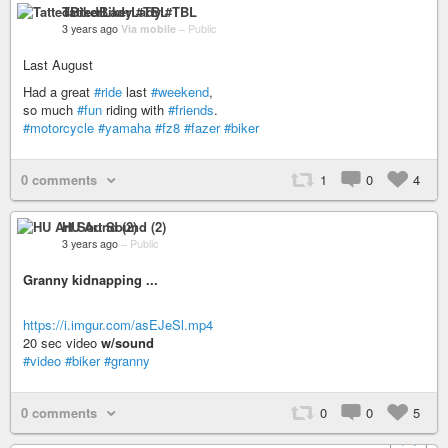
TattedBikerLady #TBL
3 years ago
Via mobile
–
Public
Last August
Had a great
#ride
last
#weekend
,
so much
#fun
riding with
#friends
.
#motorcycle
#yamaha
#fz8
#fazer
#biker
0 comments
1
0
4
HU Art Sound (2)
3 years ago
–
Public
Granny kidnapping ...
https://i.imgur.com/asEJeSl.mp4
20 sec video
w/sound
#video
#biker
#granny
0 comments
0
0
5
+ 1