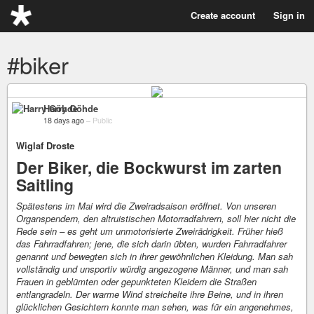
Create account
Sign in
#biker
Harry Göhde
18 days ago
–
Public
Wiglaf Droste
Der Biker, die Bockwurst im zarten
Saitling
Spätestens im Mai wird die Zweiradsaison eröffnet. Von unseren
Organspendern, den altruistischen Motorradfahrern, soll hier nicht die
Rede sein – es geht um unmotorisierte Zweirädrigkeit. Früher hieß
das Fahrradfahren; jene, die sich darin übten, wurden Fahrradfahrer
genannt und bewegten sich in ihrer gewöhnlichen Kleidung. Man sah
vollständig und unsportiv würdig angezogene Männer, und man sah
Frauen in geblümten oder gepunkteten Kleidern die Straßen
entlangradeln. Der warme Wind streichelte ihre Beine, und in ihren
glücklichen Gesichtern konnte man sehen, was für ein angenehmes,