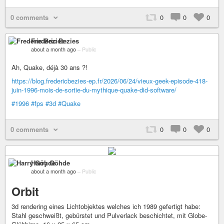
0 comments
0
0
0
Frederic Bezies
about a month ago
–
Public
Ah, Quake, déjà 30 ans ?!
https://blog.fredericbezies-ep.fr/2026/06/24/vieux-geek-episode-418-
juin-1996-mois-de-sortie-du-mythique-quake-did-software/
#1996
#fps
#3d
#Quake
0 comments
0
0
0
Harry Göhde
about a month ago
–
Public
Orbit
3d rendering eines Lichtobjektes welches ich 1989 gefertigt habe:
Stahl geschweißt, gebürstet und Pulverlack beschichtet, mit Globe-