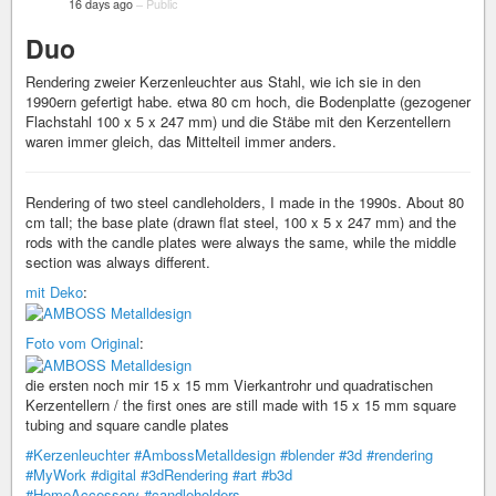
16 days ago
–
Public
Duo
Rendering zweier Kerzenleuchter aus Stahl, wie ich sie in den
1990ern gefertigt habe. etwa 80 cm hoch, die Bodenplatte (gezogener
Flachstahl 100 x 5 x 247 mm) und die Stäbe mit den Kerzentellern
waren immer gleich, das Mittelteil immer anders.
Rendering of two steel candleholders, I made in the 1990s. About 80
cm tall; the base plate (drawn flat steel, 100 x 5 x 247 mm) and the
rods with the candle plates were always the same, while the middle
section was always different.
mit Deko
:
Foto vom Original
:
die ersten noch mir 15 x 15 mm Vierkantrohr und quadratischen
Kerzentellern / the first ones are still made with 15 x 15 mm square
tubing and square candle plates
#Kerzenleuchter
#AmbossMetalldesign
#blender
#3d
#rendering
#MyWork
#digital
#3dRendering
#art
#b3d
#HomeAccessory
#candleholders