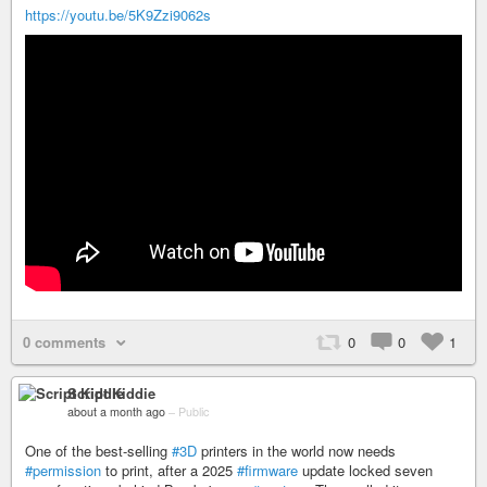
https://youtu.be/5K9Zzi9062s
0 comments
0
0
1
Script Kiddie
about a month ago
–
Public
One of the best-selling
#3D
printers in the world now needs
#permission
to print, after a 2025
#firmware
update locked seven