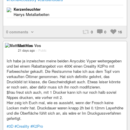
Kerzenleuchter
Harrys Metallarbeiten
0 comments
0
0
16
Matthias Vos
21 days ago
–
Public
Ich habe ja inzwischen meine beiden Anycubic Vyper weitergegeben
und bei einem Rabattangebot von 400€ einen Creality K2Pro mit
Farbwechsler gekauft. Die Restsumme habe ich aus dem Topf vom
verkauften Öltimer genommen. Hat sich definitiv gelohnt, das
Druckbild ist klasse, die Geschwindigkeit auch. Etwas leiser könnte
er noch sein, aber dafür muss ich ihn noch modifizieren.
$frau freut sich auch, mit 1 Drucker kann ich nur noch halb soviel
Nippes drucken, wie vorher mit 2.
Hier zeig ich Euch mal, wie es aussieht, wenn der Frosch keine
Locken mehr hat. Druckdauer waren knapp 2h bei 0.12mm Layerhöhe
und die Oberfläche fühlt sich an, als wäre er Im Druckgussverfahren
gefertigt.
#3D
#Creality
#K2Pro