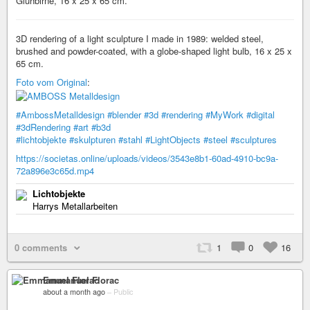
Glühbirne, 16 x 25 x 65 cm.
3D rendering of a light sculpture I made in 1989: welded steel,
brushed and powder-coated, with a globe-shaped light bulb, 16 x 25 x
65 cm.
Foto vom Original
:
#AmbossMetalldesign
#blender
#3d
#rendering
#MyWork
#digital
#3dRendering
#art
#b3d
#lichtobjekte
#skulpturen
#stahl
#LightObjects
#steel
#sculptures
https://societas.online/uploads/videos/3543e8b1-60ad-4910-bc9a-
72a896e3c65d.mp4
Lichtobjekte
Harrys Metallarbeiten
0 comments
1
0
16
Emmanuel Florac
about a month ago
–
Public