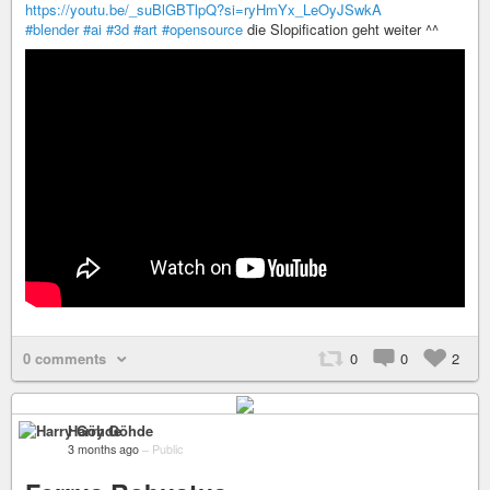
https://youtu.be/_suBlGBTlpQ?si=ryHmYx_LeOyJSwkA
#blender
#ai
#3d
#art
#opensource
die Slopification geht weiter ^^
0 comments
0
0
2
Harry Göhde
3 months ago
–
Public