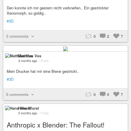
Den konnte ich mir gestern nicht verkneifen.. Ein gestrickter
Xenomorph, so goldig..
#3D
2 comments
0
2
7
Matthias Vos
3 months ago
–
Public
Mein Drucker hat mir eine Biene gestrickt..
#3D
0 comments
0
0
7
Hans Wurst
3 months ago
–
Public
Anthropic x Blender: The Fallout!