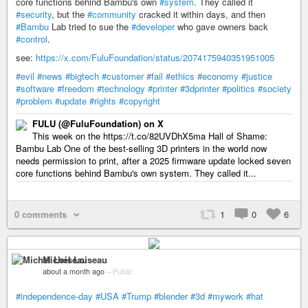
core functions behind Bambu's own
#system
. They called it
#security
, but the
#community
cracked it within days, and then
#Bambu
Lab tried to sue the
#developer
who gave owners back
#control
.
see:
https://x.com/FuluFoundation/status/2074175940351951005
#evil
#news
#bigtech
#customer
#fail
#ethics
#economy
#justice
#software
#freedom
#technology
#printer
#3dprinter
#politics
#society
#problem
#update
#rights
#copyright
FULU (@FuluFoundation) on X
This week on the https://t.co/82UVDhX5ma Hall of Shame:
Bambu Lab One of the best-selling 3D printers in the world now
needs permission to print, after a 2025 firmware update locked seven
core functions behind Bambu's own system. They called it...
0 comments
1
0
6
Michel Loiseau
about a month ago
–
Public
#independence-day
#USA
#Trump
#blender
#3d
#mywork
#hat