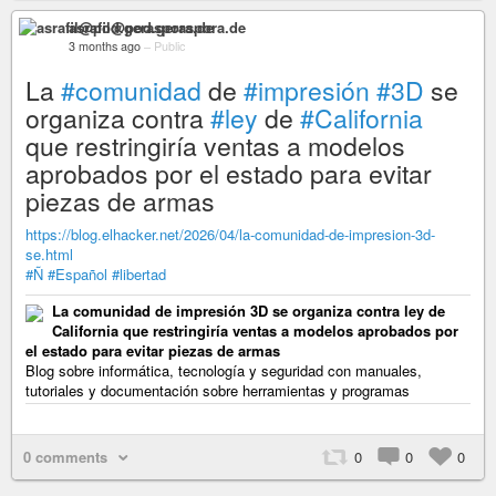
asrafil@pod.geraspora.de
3 months ago
–
Public
La
#comunidad
de
#impresión
#3D
se
organiza contra
#ley
de
#California
que restringiría ventas a modelos
aprobados por el estado para evitar
piezas de armas
https://blog.elhacker.net/2026/04/la-comunidad-de-impresion-3d-
se.html
#Ñ
#Español
#libertad
La comunidad de impresión 3D se organiza contra ley de
California que restringiría ventas a modelos aprobados por
el estado para evitar piezas de armas
Blog sobre informática, tecnología y seguridad con manuales,
tutoriales y documentación sobre herramientas y programas
0 comments
0
0
0