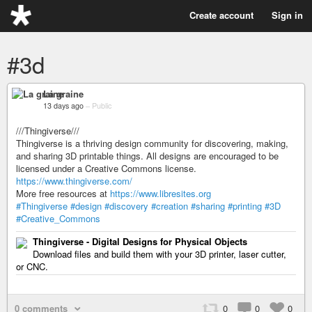
Create account
Sign in
#3d
La graine
13 days ago
–
Public
///Thingiverse///
Thingiverse is a thriving design community for discovering, making,
and sharing 3D printable things. All designs are encouraged to be
licensed under a Creative Commons license.
https://www.thingiverse.com/
More free resources at
https://www.libresites.org
#Thingiverse
#design
#discovery
#creation
#sharing
#printing
#3D
#Creative_Commons
Thingiverse - Digital Designs for Physical Objects
Download files and build them with your 3D printer, laser cutter,
or CNC.
0 comments
0
0
0