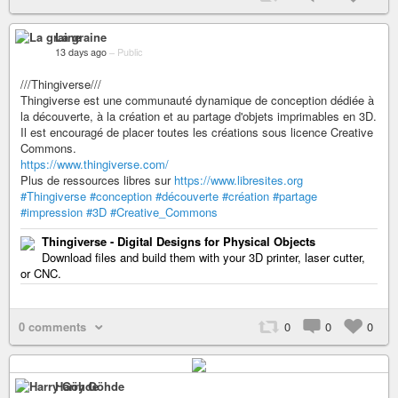
La graine
13 days ago
–
Public
///Thingiverse///
Thingiverse est une communauté dynamique de conception dédiée à
la découverte, à la création et au partage d'objets imprimables en 3D.
Il est encouragé de placer toutes les créations sous licence Creative
Commons.
https://www.thingiverse.com/
Plus de ressources libres sur
https://www.libresites.org
#Thingiverse
#conception
#découverte
#création
#partage
#impression
#3D
#Creative_Commons
Thingiverse - Digital Designs for Physical Objects
Download files and build them with your 3D printer, laser cutter,
or CNC.
0 comments
0
0
0
Harry Göhde