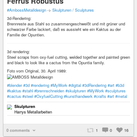
Ferrus Robustus
#AmbossMetalldesign
->
Skulpturen / Sculptures
3d-Rendering:
Brennreste aus Stahl so zusammengeschweißt und mit grüner und
schwarzer Farbe lackiert, daß es aussieht wie ein Kaktus au der
Familie der Opuntien.
3d rendering:
Steel scraps from oxy-fuel cutting, welded together and painted green
and black to look like a cactus from the Opuntia family.
Foto vom Original, 30. April 1989:
#blender
#3d
#rendering
#MyWork
#digital
#3dRendering
#art
#b3d
#kaktus
#stahl
#brennschneiden
#skulpturen
#MyWork
#sculptures
#cactus
#steel
#OxyfuelCutting
#kunsthandwerk
#crafts
#art
#metal
Skulpturen
Harrys Metallarbeiten
0 comments
1
0
16