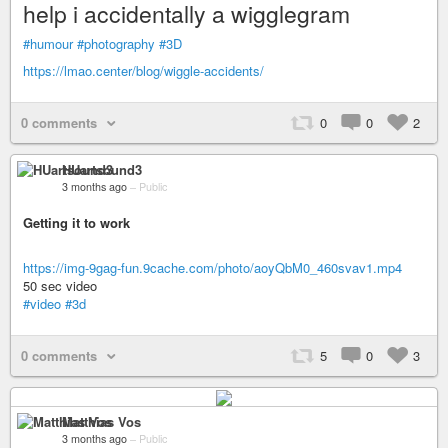
help i accidentally a wigglegram
#humour
#photography
#3D
https://lmao.center/blog/wiggle-accidents/
0 comments
0
0
2
HUartsound3
3 months ago
–
Public
Getting it to work
https://img-9gag-fun.9cache.com/photo/aoyQbM0_460svav1.mp4
50 sec video
#video
#3d
0 comments
5
0
3
Matthias Vos
3 months ago
–
Public