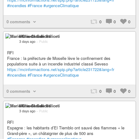
#incendies
#France
#urgenceClimatique
0 comments
0
0
0
Marie-Claude Saliceti
3 days ago
–
Public
RFI
France : la préfecture de Moselle lève le confinement des
populations suite à un incendie industriel classé Seveso
https://mcinformactions.net/spip.php?article231722&lang=fr
#incendies
#France
#urgenceClimatique
0 comments
0
0
0
Marie-Claude Saliceti
3 days ago
–
Public
RFI
Espagne : les habitants d’El Tiemblo ont sauvé des flammes « le
Grand-père », un châtaignier de plus de 500 ans
#Espagne
#incendies
#urgenceclimatique