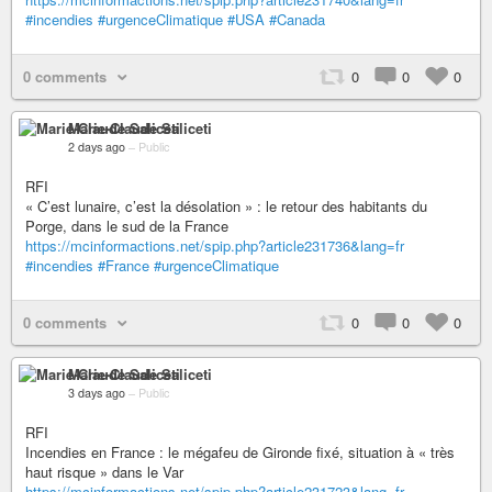
#incendies
#urgenceClimatique
#USA
#Canada
0 comments
0
0
0
Marie-Claude Saliceti
2 days ago
–
Public
RFI
« C’est lunaire, c’est la désolation » : le retour des habitants du
Porge, dans le sud de la France
https://mcinformactions.net/spip.php?article231736&lang=fr
#incendies
#France
#urgenceClimatique
0 comments
0
0
0
Marie-Claude Saliceti
3 days ago
–
Public
RFI
Incendies en France : le mégafeu de Gironde fixé, situation à « très
haut risque » dans le Var
https://mcinformactions.net/spip.php?article231723&lang=fr