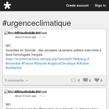
Create account
Sign in
#urgenceclimatique
Marie-Claude Saliceti
about 3 hours ago
–
Public
RFI
Incendies en Gironde : des pompiers ukrainiens prêtent main-forte à
leurs homologues français
https://mcinformactions.net/spip.php?article231784&lang=fr
#incendies
#France
#Gironde
#urgenceClimatique
#Ukraine
#solidarites
0 comments
0
0
0
Marie-Claude Saliceti
about 3 hours ago
–
Public
RFI
Dans le nord-ouest des États-Unis et au Canada, la détresse face