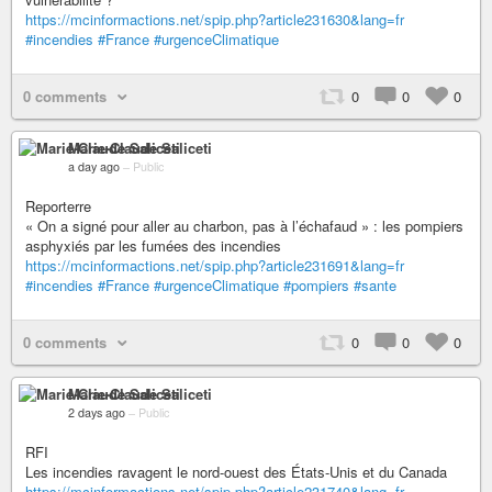
https://mcinformactions.net/spip.php?article231630&lang=fr
#incendies
#France
#urgenceClimatique
0 comments
0
0
0
Marie-Claude Saliceti
a day ago
–
Public
Reporterre
« On a signé pour aller au charbon, pas à l’échafaud » : les pompiers
asphyxiés par les fumées des incendies
https://mcinformactions.net/spip.php?article231691&lang=fr
#incendies
#France
#urgenceClimatique
#pompiers
#sante
0 comments
0
0
0
Marie-Claude Saliceti
2 days ago
–
Public
RFI
Les incendies ravagent le nord-ouest des États-Unis et du Canada
https://mcinformactions.net/spip.php?article231740&lang=fr