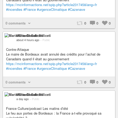
https://mcinformactions.net/spip.php?article231745&lang=fr
#incendies
#France
#urgenceClimatique
#Cazenave
0 comments
0
0
0
Marie-Claude Saliceti
about 4 hours ago
–
Public
Contre-Attaque
Le maire de Bordeaux avait annulé des crédits pour l’achat de
Canadairs quand il était au gouvernement
https://mcinformactions.net/spip.php?article231745&lang=fr
#incendies
#France
#urgenceClimatique
#Cazenave
0 comments
0
0
0
Marie-Claude Saliceti
a day ago
–
Public
France Culture/podcast Les matins d’été
Le feu aux portes de Bordeaux : la France a-t-elle provoqué sa
vulnérabilité ?