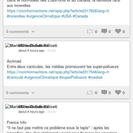
aux incendies
https://mcinformactions.net/spip.php?article231782&lang=fr
#incendies
#urgenceClimatique
#USA
#Canada
0 comments
0
0
0
Marie-Claude Saliceti
about 4 hours ago
–
Public
Acrimed
Entre deux canicules, les médias promeuvent les super-pollueurs
https://mcinformactions.net/spip.php?article231754&lang=fr
#canicule
#urgenceClimatique
#superPollueurs
#medias
0 comments
0
0
0
Marie-Claude Saliceti
about 4 hours ago
–
Public
France Info
"Il ne faut pas mettre ce problème sous le tapis" : après les
incendies, des élus réclament une loi pour financer les pompiers