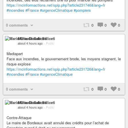
https://mcinformactions.net/spip.php?article231746&lang=fr
#incendies
#France
#urgenceClimatique
#pompiers
0 comments
0
0
0
Marie-Claude Saliceti
about 4 hours ago
–
Public
Mediapart
Face aux incendies, le gouvernement brode, les moyens stagnent, le
risque explose
https://mcinformactions.net/spip.php?article231726&lang=fr
#incendies
#France
#urgenceClimatique
0 comments
0
0
0
Marie-Claude Saliceti
about 4 hours ago
–
Public
Contre-Attaque
Le maire de Bordeaux avait annulé des crédits pour l’achat de
Canadairs quand il était au gouvernement