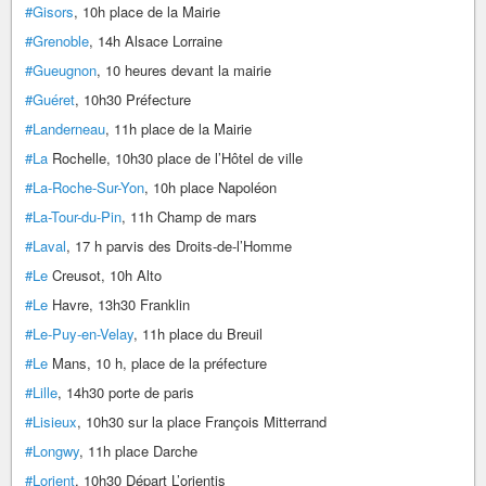
#Gisors
, 10h place de la Mairie
#Grenoble
, 14h Alsace Lorraine
#Gueugnon
, 10 heures devant la mairie
#Guéret
, 10h30 Préfecture
#Landerneau
, 11h place de la Mairie
#La
Rochelle, 10h30 place de l’Hôtel de ville
#La-Roche-Sur-Yon
, 10h place Napoléon
#La-Tour-du-Pin
, 11h Champ de mars
#Laval
, 17 h parvis des Droits-de-l’Homme
#Le
Creusot, 10h Alto
#Le
Havre, 13h30 Franklin
#Le-Puy-en-Velay
, 11h place du Breuil
#Le
Mans, 10 h, place de la préfecture
#Lille
, 14h30 porte de paris
#Lisieux
, 10h30 sur la place François Mitterrand
#Longwy
, 11h place Darche
#Lorient
, 10h30 Départ L’orientis