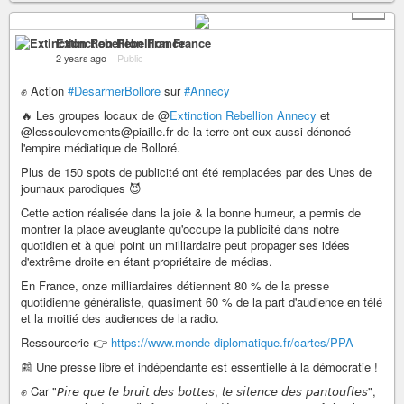
+ 6
Extinction Rebellion France
2 years ago
–
Public
✊ Action
#DesarmerBollore
sur
#Annecy
🔥 Les groupes locaux de @
Extinction Rebellion Annecy
et
@lessoulevements@piaille.fr de la terre ont eux aussi dénoncé
l'empire médiatique de Bolloré.
Plus de 150 spots de publicité ont été remplacées par des Unes de
journaux parodiques 😈
Cette action réalisée dans la joie & la bonne humeur, a permis de
montrer la place aveuglante qu'occupe la publicité dans notre
quotidien et à quel point un milliardaire peut propager ses idées
d'extrême droite en étant propriétaire de médias.
En France, onze milliardaires détiennent 80 % de la presse
quotidienne généraliste, quasiment 60 % de la part d'audience en télé
et la moitié des audiences de la radio.
Ressourcerie 👉
https://www.monde-diplomatique.fr/cartes/PPA
📰 Une presse libre et indépendante est essentielle à la démocratie !
✊ Car "𝘗𝘪𝘳𝘦 𝘲𝘶𝘦 𝘭𝘦 𝘣𝘳𝘶𝘪𝘵 𝘥𝘦𝘴 𝘣𝘰𝘵𝘵𝘦𝘴, 𝘭𝘦 𝘴𝘪𝘭𝘦𝘯𝘤𝘦 𝘥𝘦𝘴 𝘱𝘢𝘯𝘵𝘰𝘶𝘧𝘭𝘦𝘴",