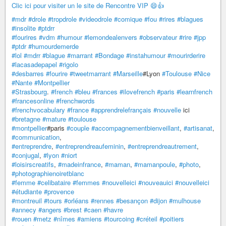
Clic ici pour visiter un le site de Rencontre VIP 😄👍
#mdr
#drole
#tropdrole
#videodrole
#comique
#fou
#rires
#blagues
#insolite
#ptdrr
#fourires
#vdm
#humour
#lemondealenvers
#observateur
#rire
#jpp
#ptdr
#humourdemerde
#lol
#mdrr
#blague
#marrant
#Bondage
#instahumour
#mourirderire
#lacasadepapel
#rigolo
#desbarres
#fourire
#tweetmarrant
#Marseille
#Lyon
#Toulouse
#Nice
#Nante
#Montpellier
#Strasbourg
.
#french
#bleu
#frances
#ilovefrench
#paris
#learnfrench
#francesonline
#frenchwords
#frenchvocabulary
#france
#apprendrelefrançais
#nouvelle
ici
#bretagne
#mature
#toulouse
#montpellier
#paris
#couple
#accompagnementbienveillant
,
#artisanat
,
#communication
,
#entreprendre
,
#entreprendreaufeminin
,
#entreprendreautrement
,
#conjugal
,
#lyon
#niort
#loisirscreatifs
,
#madeinfrance
,
#maman
,
#mamanpoule
,
#photo
,
#photographienoiretblanc
#femme
#celibataire
#femmes
#nouvelleici
#nouveauici
#nouvelleici
#étudiante
#provence
#montreuil
#tours
#orléans
#rennes
#besançon
#dijon
#mulhouse
#annecy
#angers
#brest
#caen
#havre
#rouen
#metz
#nîmes
#amiens
#tourcoing
#créteil
#poitiers