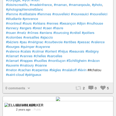
#loisirscreatifs
,
#madeinfrance
,
#maman
,
#mamanpoule
,
#photo
,
#photographienoiretblanc
#femme
#celibataire
#femmes
#nouvelleici
#nouveauici
#nouvelleici
#étudiante
#provence
#montreuil
#tours
#orléans
#rennes
#besançon
#dijon
#mulhouse
#annecy
#angers
#brest
#caen
#havre
#rouen
#metz
#nîmes
#amiens
#tourcoing
#créteil
#poitiers
#colombes
#versailles
#ajaccio
#béziers
#pau
#mérignac
#courbevoie
#antibes
#pessac
#valence
#bourges
#quimper
#cayenne
#valence
#calais
#colmar
#lorrient
#fréjus
#beauvais
#bobigny
#clamart
#vannes
#chelles
#sarcelles
#clamart
#trappes
#huoilles
#montluçon
#Schiltigheim
#mâcon
#auxerre
#matoury
#roanne
#meton
#cachan
#carpentas
#bègles
#malakoff
#lévin
##chatou
#saint-cloud
#périgueux
0 comments
2
0
5
ELIJAH WALKER
2 years ago
–
Public