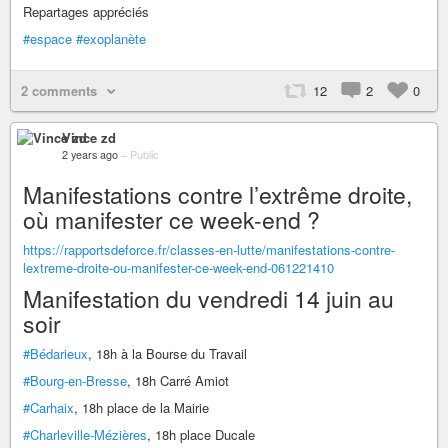
Repartages appréciés
#espace
#exoplanète
2 comments
12
2
0
Vince zd
2 years ago
–
Public
Manifestations contre l’extrême droite,
où manifester ce week-end ?
https://rapportsdeforce.fr/classes-en-lutte/manifestations-contre-
lextreme-droite-ou-manifester-ce-week-end-061221410
Manifestation du vendredi 14 juin au
soir
#Bédarieux
, 18h à la Bourse du Travail
#Bourg-en-Bresse
, 18h Carré Amiot
#Carhaix
, 18h place de la Mairie
#Charleville-Mézières
, 18h place Ducale