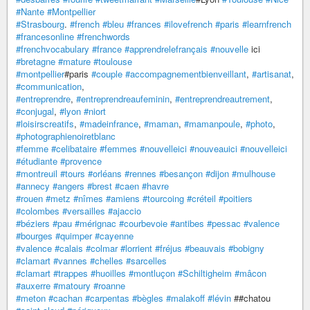
#Nante
#Montpellier
#Strasbourg
.
#french
#bleu
#frances
#ilovefrench
#paris
#learnfrench
#francesonline
#frenchwords
#frenchvocabulary
#france
#apprendrelefrançais
#nouvelle
ici
#bretagne
#mature
#toulouse
#montpellier
#paris
#couple
#accompagnementbienveillant
,
#artisanat
,
#communication
,
#entreprendre
,
#entreprendreaufeminin
,
#entreprendreautrement
,
#conjugal
,
#lyon
#niort
#loisirscreatifs
,
#madeinfrance
,
#maman
,
#mamanpoule
,
#photo
,
#photographienoiretblanc
#femme
#celibataire
#femmes
#nouvelleici
#nouveauici
#nouvelleici
#étudiante
#provence
#montreuil
#tours
#orléans
#rennes
#besançon
#dijon
#mulhouse
#annecy
#angers
#brest
#caen
#havre
#rouen
#metz
#nîmes
#amiens
#tourcoing
#créteil
#poitiers
#colombes
#versailles
#ajaccio
#béziers
#pau
#mérignac
#courbevoie
#antibes
#pessac
#valence
#bourges
#quimper
#cayenne
#valence
#calais
#colmar
#lorrient
#fréjus
#beauvais
#bobigny
#clamart
#vannes
#chelles
#sarcelles
#clamart
#trappes
#huoilles
#montluçon
#Schiltigheim
#mâcon
#auxerre
#matoury
#roanne
#meton
#cachan
#carpentas
#bègles
#malakoff
#lévin
##chatou