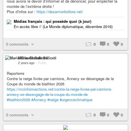
nous avons le devoir d’informer et de dénoncer, pour empêcher la
montée de l’extrême droite !
Plus d’infos sur :
https://desarmerbollore.net/
Médias français : qui possède quoi (à jour)
En accès libre // (Le Monde diplomatique, décembre 2016)
0 comments
0
0
0
Marie-Claude Saliceti
2 years ago
–
Public
Reporterre
Contre la neige livrée par camions, Annecy se désengage de la
Coupe du monde de biathlon 2026
https://mcinformactions.net/contre-la-neige-livree-par-camions-
annecy-se-desengage-de-la-coupe-du-monde-de
#biathlon2026
#Annecy
#neige
#urgenceclimatique
0 comments
0
0
0