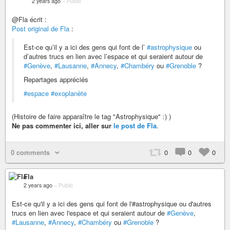
2 years ago
–
Public
@Fla écrit :
Post original de Fla
:
Est-ce qu’il y a ici des gens qui font de l’
#astrophysique
ou
d’autres trucs en lien avec l’espace et qui seraient autour de
#Genève
,
#Lausanne
,
#Annecy
,
#Chambéry
ou
#Grenoble
?
Repartages appréciés
#espace
#exoplanète
(Histoire de faire apparaître le tag "Astrophysique" :) )
Ne pas commenter ici, aller sur
le post de Fla
.
0 comments
0
0
0
Fla
2 years ago
–
Public
Est-ce qu'il y a ici des gens qui font de l'#astrophysique ou d'autres
trucs en lien avec l'espace et qui seraient autour de
#Genève
,
#Lausanne
,
#Annecy
,
#Chambéry
ou
#Grenoble
?