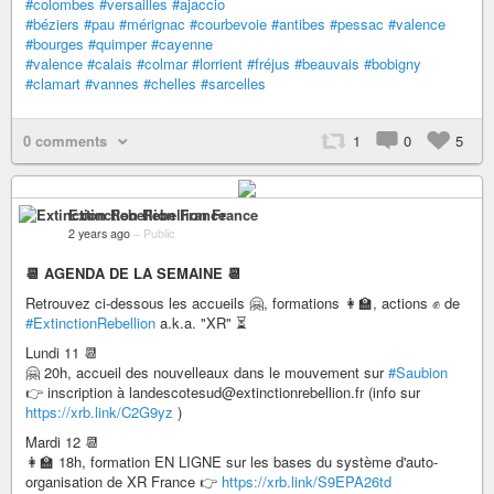
#colombes
#versailles
#ajaccio
#béziers
#pau
#mérignac
#courbevoie
#antibes
#pessac
#valence
#bourges
#quimper
#cayenne
#valence
#calais
#colmar
#lorrient
#fréjus
#beauvais
#bobigny
#clamart
#vannes
#chelles
#sarcelles
0 comments
1
0
5
Extinction Rebellion France
2 years ago
–
Public
📆 AGENDA DE LA SEMAINE 📆
Retrouvez ci-dessous les accueils 🤗, formations 👩‍🏫, actions ✊ de
#ExtinctionRebellion
a.k.a. "XR" ⏳
Lundi 11 📆
🤗 20h, accueil des nouvelleaux dans le mouvement sur
#Saubion
👉 inscription à landescotesud@extinctionrebellion.fr (info sur
https://xrb.link/C2G9yz
)
Mardi 12 📆
👩‍🏫 18h, formation EN LIGNE sur les bases du système d'auto-
organisation de XR France 👉
https://xrb.link/S9EPA26td