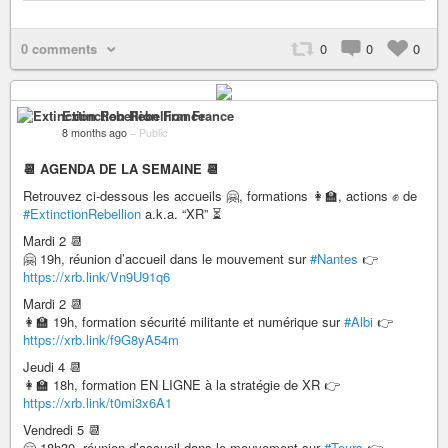
0 comments
0
0
0
Extinction Rebellion France
8 months ago
–
Public
📆 AGENDA DE LA SEMAINE 📆
Retrouvez ci-dessous les accueils 🤗, formations 👩‍🏫, actions ✊ de
#ExtinctionRebellion
a.k.a. “XR” ⏳
Mardi 2 📆
🤗 19h, réunion d’accueil dans le mouvement sur
#Nantes
👉
https://xrb.link/Vn9U91q6
Mardi 2 📆
👩‍🏫 19h, formation sécurité militante et numérique sur
#Albi
👉
https://xrb.link/f9G8yA54m
Jeudi 4 📆
👩‍🏫 18h, formation EN LIGNE à la stratégie de XR 👉
https://xrb.link/t0mi3x6A1
Vendredi 5 📆
🤗 18h30, réunion d’accueil dans le mouvement sur
#Tours
👉