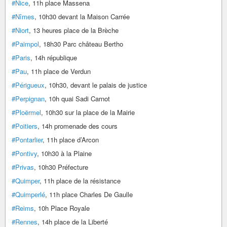
#Nice
, 11h place Massena
#Nîmes
, 10h30 devant la Maison Carrée
#Niort
, 13 heures place de la Brèche
#Paimpol
, 18h30 Parc château Bertho
#Paris
, 14h république
#Pau
, 11h place de Verdun
#Périgueux
, 10h30, devant le palais de justice
#Perpignan
, 10h quai Sadi Carnot
#Ploërmel
, 10h30 sur la place de la Mairie
#Poitiers
, 14h promenade des cours
#Pontarlier
, 11h place d’Arcon
#Pontivy
, 10h30 à la Plaine
#Privas
, 10h30 Préfecture
#Quimper
, 11h place de la résistance
#Quimperlé
, 11h place Charles De Gaulle
#Reims
, 10h Place Royale
#Rennes
, 14h place de la Liberté