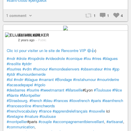
#saint-cloud
#périgueux
1 comment
1
1
4
ELIJAH WALKER
2 years ago
–
Public
Clic ici pour visiter un le site de Rencontre VIP 😄👍
)
#mdr
#drole
#tropdrole
#videodrole
#comique
#fou
#rires
#blagues
#insolite
#ptdrr
#fourires
#vdm
#humour
#lemondealenvers
#observateur
#rire
#jpp
#ptdr
#humourdemerde
#lol
#mdrr
#blague
#marrant
#Bondage
#instahumour
#mourirderire
#lacasadepapel
#rigolo
#desbarres
#fourire
#tweetmarrant
#Marseille
#Lyon
#Toulouse
#Nice
#Nante
#Montpellier
#Strasbourg
.
#french
#bleu
#frances
#ilovefrench
#paris
#learnfrench
#francesonline
#frenchwords
#frenchvocabulary
#france
#apprendrelefrançais
#nouvelle
ici
#bretagne
#mature
#toulouse
#montpellier
#paris
#couple
#accompagnementbienveillant
,
#artisanat
,
#communication
,