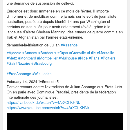
une demande de suspension de celle-ci.
L’urgence est donc immense en ce mois de février. Il importe
d’informer et de mobiliser comme jamais sur le sort du journaliste
australien, persécuté depuis bientôt 14 ans par Washington et
certains de ses alliés pour avoir notamment révélé, grâce à la
lanceuse d’alerte Chelsea Manning, des crimes de guerre commis en
Irak et Afghanistan par l’armée états-unienne.
demander-la-libération de Julian
#Assange
.
#Ajaccio
#Annecy
#Bordeaux
#Dijon
#Granville
#Lille
#Marseille
#Metz
#Montbard
#Montpellier
#Mulhouse
#Nice
#Paris
#Poitiers
#SaintNazaire
#Strasbourg
#FreeAssange
#WikiLeaks
February 14, 2024-Tv5monde-5'
Dernier recours contre l'extradition de Julian Assange aux Etats-Unis.
On en parle avec Dominique Pradalié, présidente de la fédération
internationale des journalistes.
https://iv.nboeck.de/watch?v=4ArXCf-KHNk
https://www.youtube.com/watch?v=4ArXCf-KHNk