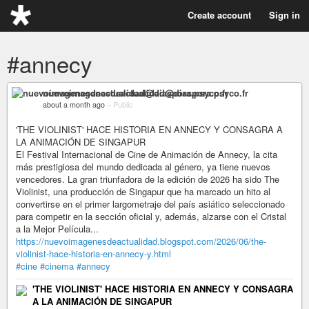
Create account
Sign in
#annecy
nuevoimagenesdeactualidad@diaspora.psyco.fr
about a month ago
–
Public
'THE VIOLINIST' HACE HISTORIA EN ANNECY Y CONSAGRA A
LA ANIMACIÓN DE SINGAPUR
El Festival Internacional de Cine de Animación de Annecy, la cita
más prestigiosa del mundo dedicada al género, ya tiene nuevos
vencedores. La gran triunfadora de la edición de 2026 ha sido The
Violinist, una producción de Singapur que ha marcado un hito al
convertirse en el primer largometraje del país asiático seleccionado
para competir en la sección oficial y, además, alzarse con el Cristal
a la Mejor Película...
https://nuevoimagenesdeactualidad.blogspot.com/2026/06/the-
violinist-hace-historia-en-annecy-y.html
#cine
#cinema
#annecy
'THE VIOLINIST' HACE HISTORIA EN ANNECY Y CONSAGRA
A LA ANIMACIÓN DE SINGAPUR