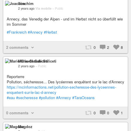
Joachim
2 years ago
Via mobile
–
Public
Annecy, das Venedig der Alpen - und im Herbst nicht so überfüllt wie
im Sommer
#Frankreich
#Annecy
#Herbst
2 comments
0
2
8
Marie-Claude Saliceti
2 years ago
–
Public
Reporterre
Pollution, sécheresse... Des lycéennes enquêtent sur le lac d’Annecy
https://mcinformactions.net/pollution-secheresse-des-lyceennes-
enquetent-sur-le-lac-d-annecy
#eau
#secheresse
#pollution
#Annecy
#TaraOceans
0 comments
0
0
1
Magdoz