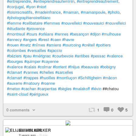
#entreprendre
,
#entreprendreaufeminin
,
#entreprendreautrement
,
#conjugal
,
#lyon
#niort
#loisirscreatifs
,
#madeinfrance
,
#maman
,
#mamanpoule
,
#photo
,
#photographienoiretblanc
#femme
#celibataire
#femmes
#nouvelleici
#nouveauici
#nouvelleici
#étudiante
#provence
#montreuil
#tours
#orléans
#rennes
#besançon
#dijon
#mulhouse
#annecy
#angers
#brest
#caen
#havre
#rouen
#metz
#nîmes
#amiens
#tourcoing
#créteil
#poitiers
#colombes
#versailles
#ajaccio
#béziers
#pau
#mérignac
#courbevoie
#antibes
#pessac
#valence
#bourges
#quimper
#cayenne
#valence
#calais
#colmar
#lorrient
#fréjus
#beauvais
#bobigny
#clamart
#vannes
#chelles
#sarcelles
#clamart
#trappes
#huoilles
#montluçon
#Schiltigheim
#mâcon
#auxerre
#matoury
#roanne
#meton
#cachan
#carpentas
#bègles
#malakoff
#lévin
##chatou
#saint-cloud
#périgueux
0 comments
1
0
5
ELIJAH WALKER
2 years ago
–
Public