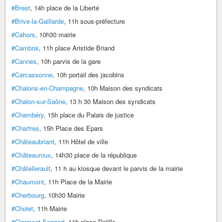
#Brest
, 14h place de la Liberté
#Brive-la-Gaillarde
, 11h sous-préfecture
#Cahors
, 10h30 mairie
#Cambrai
, 11h place Aristide Briand
#Cannes
, 10h parvis de la gare
#Carcassonne
, 10h portail des jacobins
#Chalons-en-Champagne
, 10h Maison des syndicats
#Chalon-sur-Saône
, 13 h 30 Maison des syndicats
#Chambéry
, 15h place du Palais de justice
#Chartres
, 15h Place des Epars
#Châteaubriant
, 11h Hôtel de ville
#Châteauroux
, 14h30 place de la république
#Châtellerault
, 11 h au kiosque devant le parvis de la mairie
#Chaumont
, 11h Place de la Mairie
#Cherbourg
, 10h30 Mairie
#Cholet
, 11h Mairie
#Clermont-Ferrand
, 11h place Delille