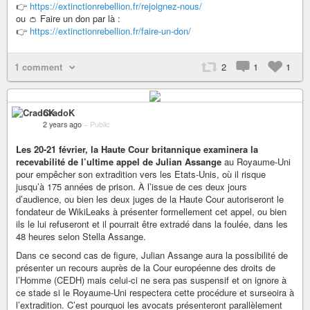
👉
https://extinctionrebellion.fr/rejoignez-nous/
ou 👛 Faire un don par là :
👉
https://extinctionrebellion.fr/faire-un-don/
1 comment
2
1
1
CradoK
2 years ago
–
Public
Les 20-21 février, la Haute Cour britannique examinera la
recevabilité de l’ultime appel de Julian Assange
au Royaume-Uni
pour empêcher son extradition vers les Etats-Unis, où il risque
jusqu’à 175 années de prison. À l’issue de ces deux jours
d’audience, ou bien les deux juges de la Haute Cour autoriseront le
fondateur de WikiLeaks à présenter formellement cet appel, ou bien
ils le lui refuseront et il pourrait être extradé dans la foulée, dans les
48 heures selon Stella Assange.
Dans ce second cas de figure, Julian Assange aura la possibilité de
présenter un recours auprès de la Cour européenne des droits de
l’Homme (CEDH) mais celui-ci ne sera pas suspensif et on ignore à
ce stade si le Royaume-Uni respectera cette procédure et surseoira à
l’extradition. C’est pourquoi les avocats présenteront parallèlement