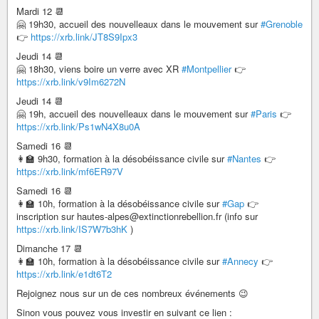
Mardi 12 📆
🤗 19h30, accueil des nouvelleaux dans le mouvement sur
#Grenoble
👉
https://xrb.link/JT8S9Ipx3
Jeudi 14 📆
🤗 18h30, viens boire un verre avec XR
#Montpellier
👉
https://xrb.link/v9Im6272N
Jeudi 14 📆
🤗 19h, accueil des nouvelleaux dans le mouvement sur
#Paris
👉
https://xrb.link/Ps1wN4X8u0A
Samedi 16 📆
👩‍🏫 9h30, formation à la désobéissance civile sur
#Nantes
👉
https://xrb.link/mf6ER97V
Samedi 16 📆
👩‍🏫 10h, formation à la désobéissance civile sur
#Gap
👉
inscription sur hautes-alpes@extinctionrebellion.fr (info sur
https://xrb.link/IS7W7b3hK
)
Dimanche 17 📆
👩‍🏫 10h, formation à la désobéissance civile sur
#Annecy
👉
https://xrb.link/e1dt6T2
Rejoignez nous sur un de ces nombreux événements 😉
Sinon vous pouvez vous investir en suivant ce lien :