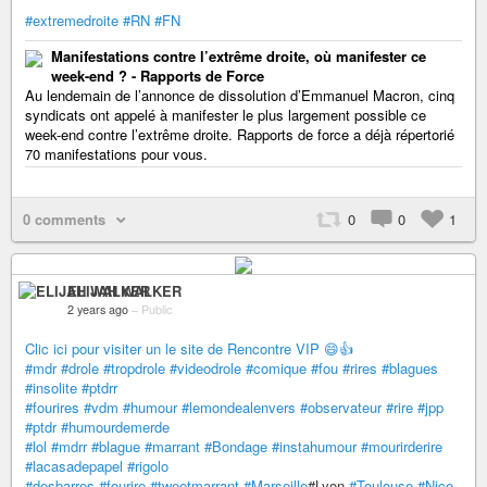
#extremedroite
#RN
#FN
Manifestations contre l’extrême droite, où manifester ce
week-end ? - Rapports de Force
Au lendemain de l’annonce de dissolution d’Emmanuel Macron, cinq
syndicats ont appelé à manifester le plus largement possible ce
week-end contre l’extrême droite. Rapports de force a déjà répertorié
70 manifestations pour vous.
0 comments
0
0
1
ELIJAH WALKER
2 years ago
–
Public
Clic ici pour visiter un le site de Rencontre VIP 😄👍
#mdr
#drole
#tropdrole
#videodrole
#comique
#fou
#rires
#blagues
#insolite
#ptdrr
#fourires
#vdm
#humour
#lemondealenvers
#observateur
#rire
#jpp
#ptdr
#humourdemerde
#lol
#mdrr
#blague
#marrant
#Bondage
#instahumour
#mourirderire
#lacasadepapel
#rigolo
#desbarres
#fourire
#tweetmarrant
#Marseille
#Lyon
#Toulouse
#Nice