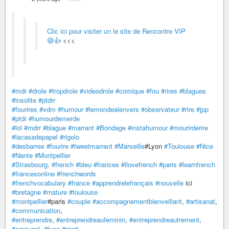
Clic ici pour visiter un le site de Rencontre VIP
😄👍
<<<
#mdr
#drole
#tropdrole
#videodrole
#comique
#fou
#rires
#blagues
#insolite
#ptdrr
#fourires
#vdm
#humour
#lemondealenvers
#observateur
#rire
#jpp
#ptdr
#humourdemerde
#lol
#mdrr
#blague
#marrant
#Bondage
#instahumour
#mourirderire
#lacasadepapel
#rigolo
#desbarres
#fourire
#tweetmarrant
#Marseille
#Lyon
#Toulouse
#Nice
#Nante
#Montpellier
#Strasbourg
.
#french
#bleu
#frances
#ilovefrench
#paris
#learnfrench
#francesonline
#frenchwords
#frenchvocabulary
#france
#apprendrelefrançais
#nouvelle
ici
#bretagne
#mature
#toulouse
#montpellier
#paris
#couple
#accompagnementbienveillant
,
#artisanat
,
#communication
,
#entreprendre
,
#entreprendreaufeminin
,
#entreprendreautrement
,
#conjugal
,
#lyon
#niort