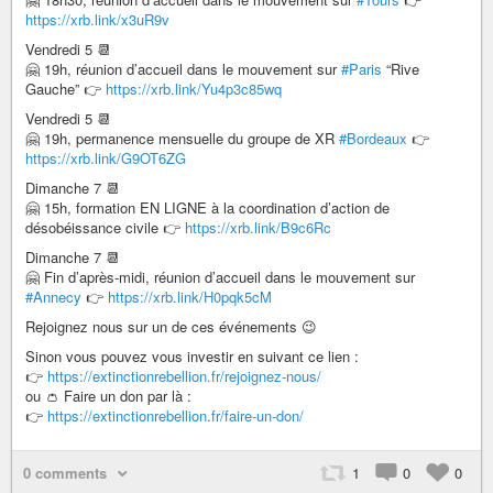
https://xrb.link/x3uR9v
Vendredi 5 📆
🤗 19h, réunion d’accueil dans le mouvement sur
#Paris
“Rive
Gauche” 👉
https://xrb.link/Yu4p3c85wq
Vendredi 5 📆
🤗 19h, permanence mensuelle du groupe de XR
#Bordeaux
👉
https://xrb.link/G9OT6ZG
Dimanche 7 📆
🤗 15h, formation EN LIGNE à la coordination d’action de
désobéissance civile 👉
https://xrb.link/B9c6Rc
Dimanche 7 📆
🤗 Fin d’après-midi, réunion d’accueil dans le mouvement sur
#Annecy
👉
https://xrb.link/H0pqk5cM
Rejoignez nous sur un de ces événements 😉
Sinon vous pouvez vous investir en suivant ce lien :
👉
https://extinctionrebellion.fr/rejoignez-nous/
ou 👛 Faire un don par là :
👉
https://extinctionrebellion.fr/faire-un-don/
0 comments
1
0
0