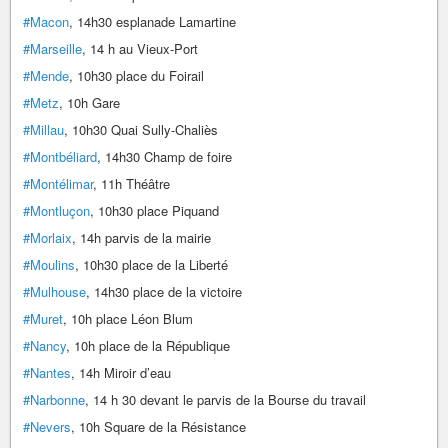
#Macon
, 14h30 esplanade Lamartine
#Marseille
, 14 h au Vieux-Port
#Mende
, 10h30 place du Foirail
#Metz
, 10h Gare
#Millau
, 10h30 Quai Sully-Chaliès
#Montbéliard
, 14h30 Champ de foire
#Montélimar
, 11h Théâtre
#Montluçon
, 10h30 place Piquand
#Morlaix
, 14h parvis de la mairie
#Moulins
, 10h30 place de la Liberté
#Mulhouse
, 14h30 place de la victoire
#Muret
, 10h place Léon Blum
#Nancy
, 10h place de la République
#Nantes
, 14h Miroir d’eau
#Narbonne
, 14 h 30 devant le parvis de la Bourse du travail
#Nevers
, 10h Square de la Résistance