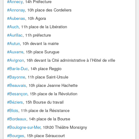
#Annecy
, 14h Préfecture
#Annonay
, 10h place des Cordeliers
#Aubenas
, 10h Agora
#Auch
, 11h place de la Libération
#Aurillac
, 11h préfecture
#Autun
, 10h devant la mairie
#Auxerre
, 15h place Surugue
#Avignon
, 16h devant la Cité administrative à l’Hôtel de ville
#Bar-le-Duc
, 14h place Reggio
#Bayonne
, 11h place Saint-Ursule
#Beauvais
, 10h place Jeanne Hachette
#Besançon
, 15h place de la Révolution
#Béziers
, 15h Bourse du travail
#Blois
, 11h place de la Résistance
#Bordeaux
, 14h place de la Bourse
#Boulogne-sur-Mer
, 10h30 Théâtre Monsigny
#Bourges
, 15h place Séraucourt