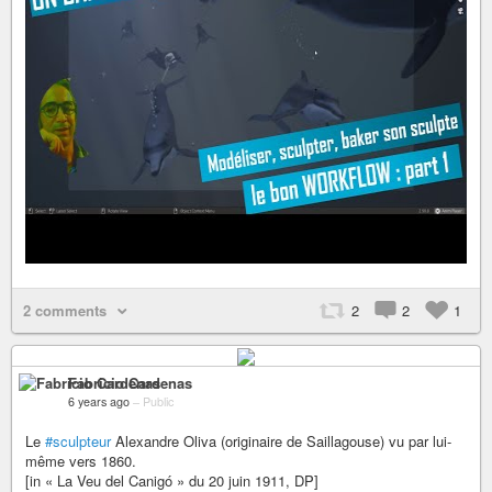
2 comments
2
2
1
Fabricio Cardenas
6 years ago
–
Public
Le
#sculpteur
Alexandre Oliva (originaire de Saillagouse) vu par lui-
même vers 1860.
[in « La Veu del Canigó » du 20 juin 1911, DP]