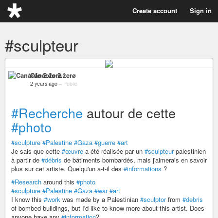
Create account
Sign in
#sculpteur
Canårđø-2.žerø
2 years ago
–
Public
#Recherche
autour de cette
#photo
#sculpture
#Palestine
#Gaza
#guerre
#art
Je sais que cette
#œuvre
a été réalisée par un
#sculpteur
palestinien
à partir de
#débris
de bâtiments bombardés, mais j'aimerais en savoir
plus sur cet artiste. Quelqu'un a-t-il des
#informations
?
#Research
around this
#photo
#sculpture
#Palestine
#Gaza
#war
#art
I know this
#work
was made by a Palestinian
#sculptor
from
#debris
of bombed buildings, but I'd like to know more about this artist. Does
anyone have any
#information
?