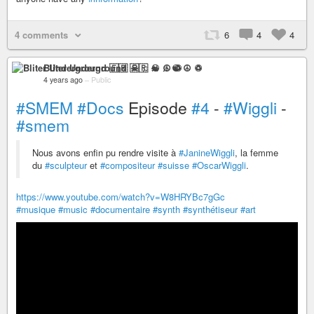
4 comments
6
4
4
Bliter Underground 🇫🇷 ☠ ♫ ☯ ☮ ♽
4 years ago
–
Public
#SMEM
#Docs
Episode
#4
-
#Wiggli
-
#smem
Nous avons enfin pu rendre visite à
#JanineWiggli
, la femme
du
#sculpteur
et
#compositeur
#suisse
#OscarWiggli
.
https://www.youtube.com/watch?v=W8HRYBc7gGc
#musique
#music
#documentaire
#synth
#synthétiseur
#art