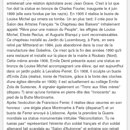
entretenait une relation épistolaire avec Jean Grave. C'est à lui que
l'on doit la statue en bronze de Charles Fourier, inaugurée le 4 juin
1899 (elle sera fondue par les nazis). En 1905 il réalise le buste de
Louise Michel qui ornera sa tombe. Un an plus tard, il crée pour le
Salon des Artistes Français "le Chapiteau des Baisers" initialement
appelé "Rêve pour une maison du Peuple", les effigies de Louise
Michel, Elisée Reclus, et Auguste Blanqui y sont reconnaissables.
Ce chapiteau installé au Jardin du Luxembourg, à Paris, en sera
retiré par Mitterand en 1984, puis abandonné dans la cour de la
manufacture des Gobelins. Ce n'est qu'à la fin des années 1990 qu'il
sera restauré et installé sur la place de la mairie à Roubaix (Nord).
Cette même année 1906, Emile Derré présente aussi une statue en
bronze de Louise Michel accompagnant une élève, qui est aujourd'hui
dans un jardin public à Levallois-Perret. En 1908, il sculpte un buste
d'Emile Zola (réalisé, ironie de l'histoire, grâce à la fonte des cloches
d'une église démolie en 1906); il est actuellement au collège Emile
Zola de Suresnes. A signaler également un "Tronc aux filles mères"
(disparu ?) ainsi qu'une fontaine en pierre dite des "Innocents" au
pied de la Butte Montmartre.
Après l'exécution de Francisco Ferrer, il réalise deux oeuvres en son
honneur : une érigée place Montmartre à Paris (disparue?) et un
buste de Ferrer envoyé à Lisbonne. Après la première la Guerre
mondiale sa statue monumentale intitulée "Réconciliation. Tu ne
tueras pas" représentant l'etreinte d'un soldat français et d'un soldat
allemand fait scandale au "Salon d'Automne" et entraine son retrait