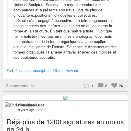
National Sculpture Society. Il a reçu de nombreuses
commandes et a présenté son travail lors de plus de
cinquante expositions individuelles et collectives.
... Sabin s'est engagé à poursuivre et à faire progresser les
connaissances des maîtres anciens en ce qui concerne la
forme et la structure. En tant que maître artiste, il voit que
l’art «réaliste» n’est pas un mimesis photographique, mais
une abstraction de la forme organique via la perception
visuelle intelligente de l’artiste. Sa capacité d'abstraction des
formes organiques l'a amené à travailler avec des mobiles et
des sculptures abstraits.
#art
,
#dessins
,
#sculpteur
,
#Sabin-Howard
2 comments
1
2
24
Christine Luce
8 years ago
–
Public
Déjà plus de 1200 signatures en moins
de 24 h