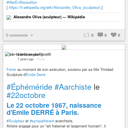
#HierEnRoussillon
[
https://fr.wikipedia.org/wiki/Alexandre_Oliva_(sculpteur)
]
Alexandre Oliva (sculpteur) — Wikipédia
0 comments
0
0
0
kêr-Is ancien profil
7 years ago
–
Public
Ferrer
au moment de son exécution, soutenu par sa fille Trinidad
Sculpture d'
Emile Derré
#Éphéméride
#Aarchiste
le
#22octobre
Le 22 octobre 1867, naissance
d'Emile DERRÉ à Paris.
#Sculpteur
et
#sympathisant
anarchiste.
Artiste engagé pour un "art fraternel et largement humain", il