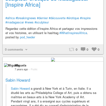
[Inspire Africa]
#africa
#breakingnews
#dernier
#découverte
#érotique
#inspire
#madagascar
#news
#sculpteur
Regardez cette édition d’Inspire Africa et partagez vos impressions
et vos histoires, en utilisant le hashtag
#WhatInspiresAfrica
.
posted by
pod_feeder
0 comments
0
0
0
Miguela
7 years ago
–
Public
Sabin Howard
Sabin Howard
a grandi à New York et à Turin, en Italie. Il a
étudié les arts au Philadelphia College of Art, puis a obtenu sa
maîtrise en beaux-arts à la New York Academy of Art.
Pendant vingt ans, il a enseigné aux cycles supérieurs et
secondaires. Il a été élu au conseil d'administration de la