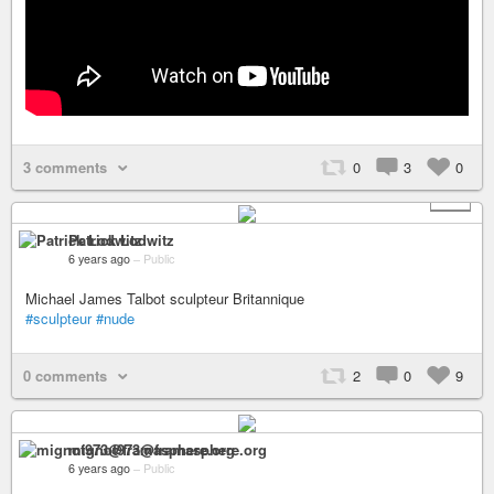
3 comments
0
3
0
+ 6
Patrick Lodwitz
6 years ago
–
Public
Michael James Talbot sculpteur Britannique
#sculpteur
#nude
0 comments
2
0
9
mignot973@framasphere.org
6 years ago
–
Public