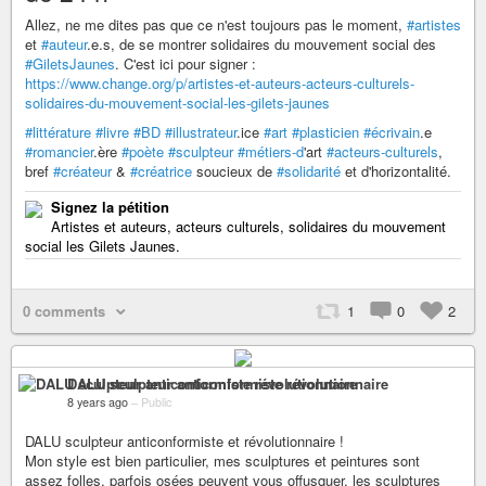
Allez, ne me dites pas que ce n'est toujours pas le moment,
#artistes
et
#auteur
.e.s, de se montrer solidaires du mouvement social des
#GiletsJaunes
. C'est ici pour signer :
https://www.change.org/p/artistes-et-auteurs-acteurs-culturels-
solidaires-du-mouvement-social-les-gilets-jaunes
#littérature
#livre
#BD
#illustrateur
.ice
#art
#plasticien
#écrivain
.e
#romancier
.ère
#poète
#sculpteur
#métiers-d
'art
#acteurs-culturels
,
bref
#créateur
&
#créatrice
soucieux de
#solidarité
et d'horizontalité.
Signez la pétition
Artistes et auteurs, acteurs culturels, solidaires du mouvement
social les Gilets Jaunes.
0 comments
1
0
2
DALU sculpteur anticonformiste révolutionnaire
8 years ago
–
Public
DALU sculpteur anticonformiste et révolutionnaire !
Mon style est bien particulier, mes sculptures et peintures sont
assez folles, parfois osées peuvent vous offusquer, les sculptures