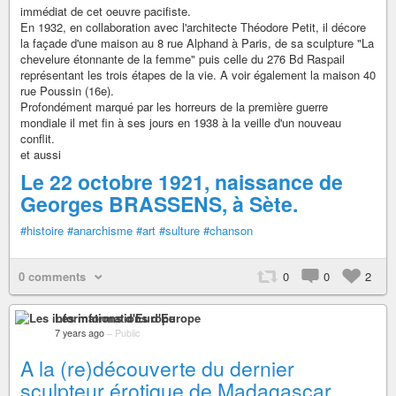
immédiat de cet oeuvre pacifiste.
En 1932, en collaboration avec l'architecte Théodore Petit, il décore
la façade d'une maison au 8 rue Alphand à Paris, de sa sculpture "La
chevelure étonnante de la femme" puis celle du 276 Bd Raspail
représentant les trois étapes de la vie. A voir également la maison 40
rue Poussin (16e).
Profondément marqué par les horreurs de la première guerre
mondiale il met fin à ses jours en 1938 à la veille d'un nouveau
conflit.
et aussi
Le 22 octobre 1921, naissance de
Georges BRASSENS, à Sète.
#histoire
#anarchisme
#art
#sulture
#chanson
0 comments
0
0
2
Les informations d'Europe
7 years ago
–
Public
A la (re)découverte du dernier
sculpteur érotique de Madagascar