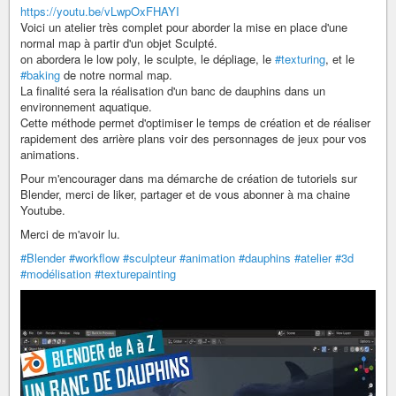
https://youtu.be/vLwpOxFHAYI
Voici un atelier très complet pour aborder la mise en place d'une
normal map à partir d'un objet Sculpté.
on abordera le low poly, le sculpte, le dépliage, le
#texturing
, et le
#baking
de notre normal map.
La finalité sera la réalisation d'un banc de dauphins dans un
environnement aquatique.
Cette méthode permet d'optimiser le temps de création et de réaliser
rapidement des arrière plans voir des personnages de jeux pour vos
animations.
Pour m'encourager dans ma démarche de création de tutoriels sur
Blender, merci de liker, partager et de vous abonner à ma chaine
Youtube.
Merci de m'avoir lu.
#Blender
#workflow
#sculpteur
#animation
#dauphins
#atelier
#3d
#modélisation
#texturepainting