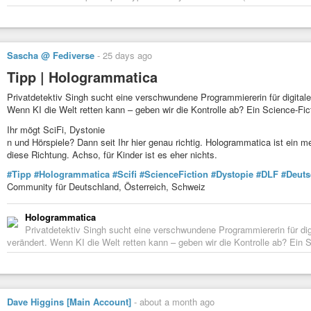
performatif à vouloir ne plus être complice des maux pour qui s’informe sur 
avez bien pris conscience en votre cœur de nos idéaux ? De l’idéal végan a
Les 3 convives : « Certes ! »
Sascha @ Fediverse
-
25 days ago
L’extraterrestre : « Donc voilou, à votre tour de changer votre rapport aux 
Tipp | Hologrammatica
respectueux, et donc de changer votre alimentation, de devenir végétalien.
Ainsi fut fait. Rêve ? Rêve ! Ainsi fut fait.
Privatdetektiv Singh sucht eine verschwundene Programmiererin für digitale
Wenn KI die Welt retten kann – geben wir die Kontrolle ab? Ein Science-Fic
Ihr mögt SciFi, Dystonie
Humeur à l’improvisation musicale pour
présentations de livres
:
h
n und Hörspiele? Dann seit Ihr hier genau richtig. Hologrammatica ist ein 
Façon de vous inviter conseiller de la lecture pour cet été, et même au-delà
diese Richtung. Achso, für Kinder ist es eher nichts.
#Tipp
#Hologrammatica
#Scifi
#ScienceFiction
#Dystopie
#DLF
#Deuts
Community für Deutschland, Österreich, Schweiz
Vidéo de lecture du poème «
Au temps de l’humeur ténébreuse
» 
Hologrammatica
Privatdetektiv Singh sucht eine verschwundene Programmiererin für dig
Vidéo de lecture du poème «
Humeur à l’intention lucide
» :
https
verändert. Wenn KI die Welt retten kann – geben wir die Kontrolle ab? Ein S
vidéo de lecture de «
La fable des attentistes
» :
https://indymoti
Dave Higgins [Main Account]
-
about a month ago
Vidéo de lecture de l’épisode 9 de «
Sur le front des urgences civi