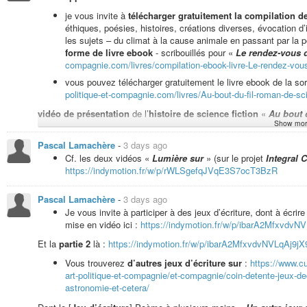
podcast «
Comme un poisson dans l’eau
».
je vous invite à
télécharger gratuitement la compilation 
éthiques, poésies, histoires, créations diverses, évocation 
les sujets – du climat à la cause animale en passant par la po
Lecture fiction humoristique «
Un repas (végan) chez un extraterre
forme de livre ebook
- scribouillés pour «
Le rendez-vous 
https://indymotion.fr/w/xuVbQGmHbhtXTPSPGA5LDH
compagnie.com/livres/compilation-ebook-livre-Le-rendez-vou
vous pouvez télécharger gratuitement le livre ebook de la sor
politique-et-compagnie.com/livres/Au-bout-du-fil-roman-de-scie
Humeur à l’improvisation musicale pour
présentations de livres
:
h
vidéo de présentation
de l’
histoire de science fiction
«
Au bout d
Façon de vous inviter conseiller de la lecture pour cet été, et même au-delà
Show mor
Liste de lecture pour tout écouter depuis le début
de la so
Pascal Lamachère
-
3 days ago
https://indymotion.fr/w/p/jWBKt8zcJK9NQZgfzQ67cY?playlis
Cf. les deux vidéos «
Lumière sur
» (sur le projet
Integral C
Vidéo de lecture du poème «
Au temps de l’humeur ténébreuse
» 
Pour écouter zyeuter à partir de la lecture de «
Au bout du
https://indymotion.fr/w/p/rWLSgefqJVqE3S7ocT3BzR
https://indymotion.fr/w/p/jWBKt8zcJK9NQZgfzQ67cY?playlis
Vidéo de lecture du poème «
Humeur à l’intention lucide
» :
https
Pascal Lamachère
-
3 days ago
Je vous invite à participer à des jeux d’écriture, dont à écrire 
mise en vidéo ici :
https://indymotion.fr/w/p/ibarA2MfxvdvNV
vidéo de lecture de «
La fable des attentistes
» :
https://indymoti
Et la
partie 2
là :
https://indymotion.fr/w/p/ibarA2MfxvdvNVLqAj9jX9
Vous trouverez
d’autres jeux d’écriture sur
:
https://www.cu
art-politique-et-compagnie/et-compagnie/coin-detente-jeux-de
Vidéo de lecture de l’épisode 9 de «
Sur le front des urgences civi
astronomie-et-cetera/
https://indymotion.fr/w/p/poNs3xNm2top3kzYwfHBsn?playlistPositi