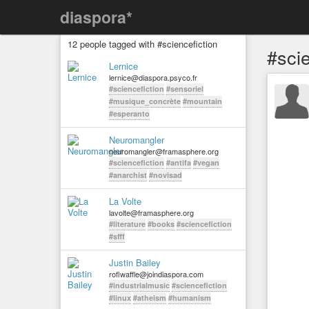
diaspora*
12 people tagged with #sciencefiction
#scie
Lernice
lernice@diaspora.psyco.fr
#sciencefiction
#sensoriel
#musique_concrète
#mountain
#esperanto
Neuromangler
neuromangler@framasphere.org
#sciencefiction
#antifa
#vegan
#anarchist
#novisad
La Volte
lavolte@framasphere.org
#literature
#books
#sciencefiction
#sfff
Justin Bailey
roflwaffle@joindiaspora.com
#industrialmusic
#sciencefiction
#linux
#atheism
#humanism