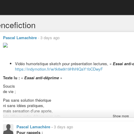
ncefiction
Pascal Lamachère
-
3 days ago
Vidéo humoristique sketch pour présentation lectures, «
Essai anti-
https://indymotion.fr/w/tk6w9i19HhHiQaY1bCDwyF
Texte lu :
«
Essai anti-déprime
»
Soucis
de vie ;
Pas sans solution théorique
ni sans idées pratiques,
mais sensation d’une aporie,
tels idéaux entre détraqueurs pris.
Show more
Expecto Patronum ! »
Pascal Lamachère
-
3 days ago
Pour rappels :
Pour vous inviter à lire entre autres «
En finir avec les idées fausses sur