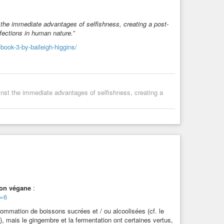
on=9
 the immediate advantages of selfishness, creating a post-
rfections in human nature.”
es
-
Greendle et la plume chinée
:
ion=1
book-3-by-baileigh-higgins/
inst the immediate advantages of selfishness, creating a
our
#animal
#animaux
#nutrition
#santé
#éthique
lle
#intelligence-artificielle
#lecture
#musique
#guitare
#conte
#nouvelle
#litterature
#littérature
#poesie
#poeme
crivain
#politique
#Fr
#France
#philosophie
#philo
son végane
:
égan
#vegane
#végane
#antispeciste
#antispéciste
n=6
sommation de boissons sucrées et / ou alcoolisées (cf. le
, mais le gingembre et la fermentation ont certaines vertus,