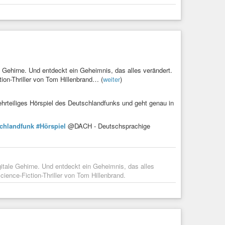
l’indignité faite vivre aux animaux. J’ose espérer que vous
ntispéciste ? »
animaux, aux écosystèmes, d’avoir un rapport plus
 Et maintenant, je vous ramène sur Terre. »
 Gehirne. Und entdeckt ein Geheimnis, das alles verändert.
tion-Thriller von Tom Hillenbrand… (
weiter
)
ttps://indymotion.fr/w/hYQScE5P55dyM9fmBWXB9Z
mehrteiliges Hörspiel des Deutschlandfunks und geht genau in
, en toutes saisons.
chlandfunk
#Hörspiel
@DACH - Deutschsprachige
:
https://indymotion.fr/w/gTdLPmDHDMvhK1Ab6hRSdS
itale Gehirne. Und entdeckt ein Geheimnis, das alles
://indymotion.fr/w/jeAUmhbFRPgKnyBMBWTTQ4
cience-Fiction-Thriller von Tom Hillenbrand.
on.fr/w/wr8AZgxpSV9SbcJqZNJLUG
lisationnelles
» titré «
Dangers caniculaires
» :