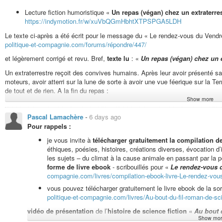
podcast « Comme un poisson dans l'eau ». Texte lu : « Essai anti-dé...
Lecture fiction humoristique «
Un repas (végan) chez un extraterre
https://indymotion.fr/w/xuVbQGmHbhtXTPSPGA5LDH
Le texte ci-après a été écrit pour le message du « Le rendez-vous du Vend
politique-et-compagnie.com/forums/répondre/447/
et légèrement corrigé et revu. Bref,
texte lu
: «
Un repas (végan) chez un e
Un extraterrestre reçoit des convives humains. Après leur avoir présenté 
moteurs, avoir atterri sur la lune de sorte à avoir une vue féerique sur la Te
de tout et de rien. A la fin du repas :
Show more
Un convive : « C’était délicieux, j’ai particulièrement apprécié l’entrée, c’e
Pascal Lamachère
-
6 days ago
L’extraterrestre : « Non, de la vôtre ! »
Pour rappels :
Le convive : « Ah ! Je me disais bien ! Vous avez repris la recette d’un de 
je vous invite à
télécharger gratuitement la compilation 
L’extraterrestre : « C’était un soufflé au fromage de lait d’humaine ! »
éthiques, poésies, histoires, créations diverses, évocation 
les sujets – du climat à la cause animale en passant par la po
Le convive : « Quoi ? Euh… Yerk ! »
forme de livre ebook
- scribouillés pour «
Le rendez-vous 
Un autre convive : « Euh, vous plaisantez, hein ? Vous nous donnerez la rece
compagnie.com/livres/compilation-ebook-livre-Le-rendez-vou
votre astuce pour la cuisson du pavé qui a accompagné les légumes, mais je
vous pouvez télécharger gratuitement le livre ebook de la sor
aussi tendre et savoureuse. »
politique-et-compagnie.com/livres/Au-bout-du-fil-roman-de-scie
L’extraterrestre : « Une plaisanterie ? Non. La recette ? Vous fécondez un
vidéo de présentation
de l’
histoire de science fiction
«
Au bout d
d’un bébé, vous lui pompez son lait et le faites cailler pour du fromage de la
Show mor