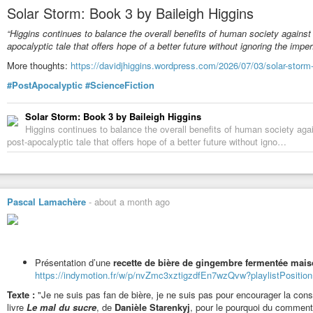
Solar Storm: Book 3 by Baileigh Higgins
https://indymotion.fr/w/p/poNs3xNm2top3kzYwfHBsn?playlistPositi
“Higgins continues to balance the overall benefits of human society against
apocalyptic tale that offers hope of a better future without ignoring the impe
Vidéos de lecture du premier chapitre du roman
Les pages déchiré
https://indymotion.fr/w/p/8AS2zp7TPVxHrQznMy31ZJ?playlistPosit
More thoughts:
https://davidjhiggins.wordpress.com/2026/07/03/solar-storm-
Merci de votre écoute,
#PostApocalyptic
#ScienceFiction
merci de votre attention,
Bonne fin de mois juillet, bon début de mois d’août,
Solar Storm: Book 3 by Baileigh Higgins
Bon courage.
Higgins continues to balance the overall benefits of human society aga
post-apocalyptic tale that offers hope of a better future without igno…
Pascal Lamachère
-
about a month ago
#fiction
#sf
#sciencefiction
#science-fiction
#ovni
#extraterrestre
#hum
#veganfriendly
#vegan-friendly
#science
#IA
#iaart
#intelligenceartificie
#guitareacoustique
#guitare-acoustique
#culture
#nature
#slam
#texte
#poésie
#poème
#poemes
#poèmes
#poete
#poète
#auteur
#ecrivain
#é
Présentation d’une
recette de bière de gingembre fermentée mai
#philosophe
#histoire
#environnement
#ecologie
#écologie
#vegan
#v
https://indymotion.fr/w/p/nvZmc3xztigzdfEn7wzQvw?playlistPositio
#antispecisme
#antispécisme
Texte :
"Je ne suis pas fan de bière, je ne suis pas pour encourager la con
livre
Le mal du sucre
, de
Danièle Starenkyj
, pour le pourquoi du comment)