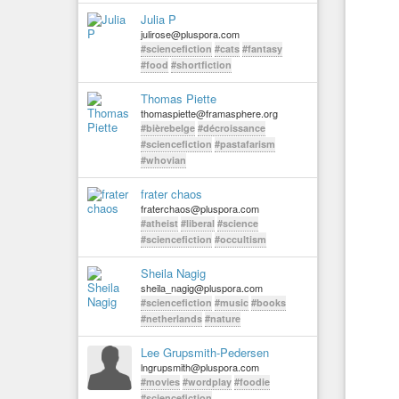
Julia P
julirose@pluspora.com
#sciencefiction
#cats
#fantasy
#food
#shortfiction
Thomas Piette
thomaspiette@framasphere.org
#bièrebelge
#décroissance
#sciencefiction
#pastafarism
#whovian
frater chaos
fraterchaos@pluspora.com
#atheist
#liberal
#science
#sciencefiction
#occultism
Sheila Nagig
sheila_nagig@pluspora.com
#sciencefiction
#music
#books
#netherlands
#nature
Lee Grupsmith-Pedersen
lngrupsmith@pluspora.com
#movies
#wordplay
#foodie
#sciencefiction