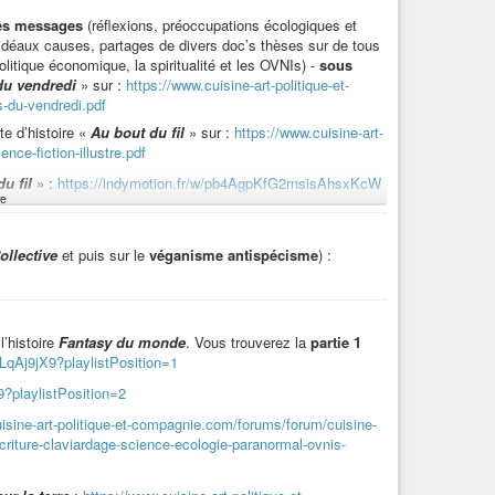
des messages
(réflexions, préoccupations écologiques et
d’idéaux causes, partages de divers doc’s thèses sur de tous
litique économique, la spiritualité et les OVNIs) -
sous
stre_
» :
du vendredi
» sur :
https://www.cuisine-art-politique-et-
s-du-vendredi.pdf
te d’histoire «
Au bout du fil
» sur :
https://www.cuisine-art-
nce-fiction-illustre.pdf
ttps://indymotion.fr/w/hYQScE5P55dyM9fmBWXB9Z
u fil
» :
https://indymotion.fr/w/pb4AgpKfG2rnsisAhsxKcW
, en toutes saisons.
e
rte d’histoire dont est extrait «
Au bout du fil
» :
tPosition=1
ollective
et puis sur le
véganisme antispécisme
) :
:
https://indymotion.fr/w/gTdLPmDHDMvhK1Ab6hRSdS
 fil
»
:
tPosition=10
://indymotion.fr/w/jeAUmhbFRPgKnyBMBWTTQ4
l’histoire
Fantasy du monde
. Vous trouverez la
partie 1
LqAj9jX9?playlistPosition=1
on.fr/w/wr8AZgxpSV9SbcJqZNJLUG
?playlistPosition=2
isine-art-politique-et-compagnie.com/forums/forum/cuisine-
criture-claviardage-science-ecologie-paranormal-ovnis-
lisationnelles
» titré «
Dangers caniculaires
» :
on=9