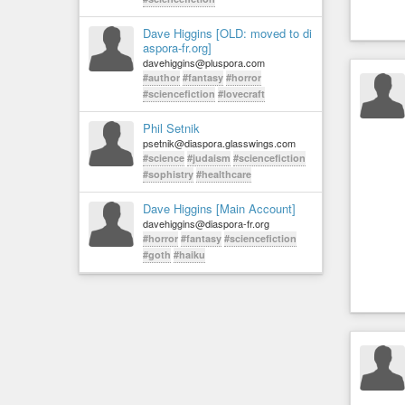
Dave Higgins [OLD: moved to di
aspora-fr.org]
davehiggins@pluspora.com
#author
#fantasy
#horror
#sciencefiction
#lovecraft
Phil Setnik
psetnik@diaspora.glasswings.com
#science
#judaism
#sciencefiction
#sophistry
#healthcare
Dave Higgins [Main Account]
davehiggins@diaspora-fr.org
#horror
#fantasy
#sciencefiction
#goth
#haiku