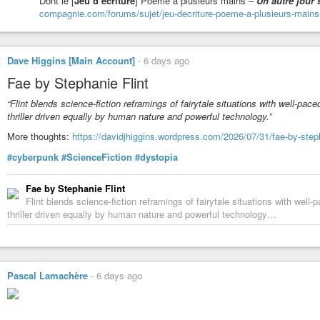
Dont le [
Jeu d’écriture
] Poème à plusieurs mains –
Un autre jour s
compagnie.com/forums/sujet/jeu-decriture-poeme-a-plusieurs-mains-un
Vidéos de lecture du premier chapitre du roman
Les pages déchiré
https://indymotion.fr/w/p/8AS2zp7TPVxHrQznMy31ZJ?playlistPosit
Merci de votre écoute,
Dave Higgins [Main Account]
-
6 days ago
merci de votre attention,
Fae by Stephanie Flint
Bonne fin de mois juillet, bon début de mois d’août,
Bon courage.
“Flint blends science-fiction reframings of fairytale situations with well-pa
thriller driven equally by human nature and powerful technology.”
More thoughts:
https://davidjhiggins.wordpress.com/2026/07/31/fae-by-steph
#cyberpunk
#ScienceFiction
#dystopia
Fae by Stephanie Flint
#poesie
#poésie
#poeme
#poème
#slam
#harrypotter
#harry-potter
#hu
Flint blends science-fiction reframings of fairytale situations with well
#santé
#nature
#culture
#litterature
#littérature
#journal
#histoire
#scie
thriller driven equally by human nature and powerful technology…
#heroicfantasy
#fantaisie
#politique
#philosophie
#environnement
#ec
#antispécisme
Pascal Lamachère
-
6 days ago
Vidéo humoristique sketch pour présentation lectures, « Essai ant
Pour vous inviter à lire entre autres « En finir avec les idées fausses 