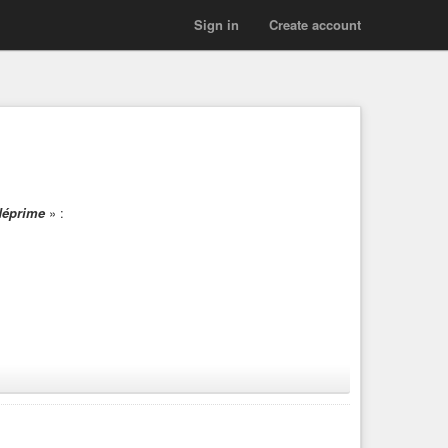
Sign in
Create account
déprime
» :
 l’antispécisme
», de Victor Duran-Le Peuch, auteur du