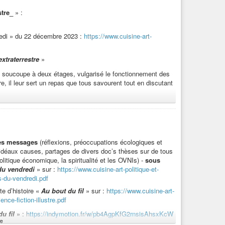
stre_
» :
redi » du 22 décembre 2023 :
https://www.cuisine-art-
xtraterrestre
»
sa soucoupe à deux étages, vulgarisé le fonctionnement des
rre, il leur sert un repas que tous savourent tout en discutant
st une spécialité de votre planète ? Elle ressemble à… »
nos chefs ? »
des messages
(réflexions, préoccupations écologiques et
d’idéaux causes, partages de divers doc’s thèses sur de tous
litique économique, la spiritualité et les OVNIs) -
sous
du vendredi
» sur :
https://www.cuisine-art-politique-et-
tte ? Et puis aussi du plat principal, je ne sais quelle est
s-du-vendredi.pdf
 n’ai pas souvenir d’avoir mangé jusqu’alors un de la chair
te d’histoire «
Au bout du fil
» sur :
https://www.cuisine-art-
nce-fiction-illustre.pdf
e femme humaine de sorte à ce qu’elle accouche un beau jour
u fil
» :
https://indymotion.fr/w/pb4AgpKfG2rnsisAhsxKcW
it d’humaine, et à la place de nourrir le bébé avec son lait,
e