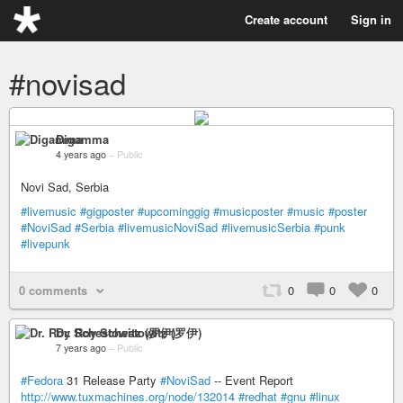
Create account
Sign in
#novisad
Digamma
4 years ago
–
Public
Novi Sad, Serbia
#livemusic
#gigposter
#upcominggig
#musicposter
#music
#poster
#NoviSad
#Serbia
#livemusicNoviSad
#livemusicSerbia
#punk
#livepunk
0 comments
0
0
0
Dr. Roy Schestowitz (罗伊)
7 years ago
–
Public
#Fedora
31 Release Party
#NoviSad
-- Event Report
http://www.tuxmachines.org/node/132014
#redhat
#gnu
#linux