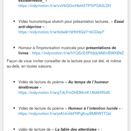
extraterrestre_
» :
https://indymotion.fr/w/xuVbQGmHbhtXTPSPGA5LDH
Vidéo humoristique sketch pour présentation lectures, «
Essai
anti-déprime
» :
https://indymotion.fr/w/tk6w9i19HhHiQaY1bCDwyF
Humeur à l'improvisation musicale pour
présentations de
livres
:
https://indymotion.fr/w/hYQScE5P55dyM9fmBWXB9Z
Façon de vous inviter conseiller de la lecture pour cet été, et même
au-delà, en toutes saisons.
Vidéo de lecture du poème «
Au temps de l’humeur
ténébreuse
» :
https://indymotion.fr/w/gTdLPmDHDMvhK1Ab6hRSdS
Vidéo de lecture du poème «
Humeur à l’intention lucide
» :
https://indymotion.fr/w/jeAUmhbFRPgKnyBMBWTTQ4
vidéo de lecture de «
La fable des attentistes
» :