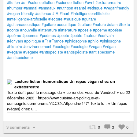
#fiction
#sf
#sciencefiction
#science-fiction
#ovni
#extraterrestre
#humour
#animal
#animaux
#nutrition
#santé
#éthique
#veganfriendly
#vegan-friendly
#science
#IA
#iaart
#intelligenceartificielle
#intelligence-artificielle
#lecture
#musique
#guitare
#guitareacoustique
#guitare-acoustique
#culture
#nature
#slam
#texte
#conte
#nouvelle
#litterature
#littérature
#poesie
#poeme
#poésie
#poème
#poemes
#poèmes
#poete
#poète
#auteur
#ecrivain
#écrivain
#politique
#Fr
#France
#philosophie
#philo
#philosophe
#histoire
#environnement
#ecologie
#écologie
#vegan
#végan
#vegane
#végane
#antispeciste
#antispéciste
#antispecisme
#antispécisme
Lecture fiction humoristique Un repas végan chez un
extraterrestre
Texte écrit pour le message du « Le rendez-vous du Vendredi » du 22
décembre 2023 : https://www.cuisine-art-politique-et-
compagnie.com/forums/r%C3%A9pondre/447/ Texte lu : « Un repas
(végan) chez u...
3 comments
0
3
0