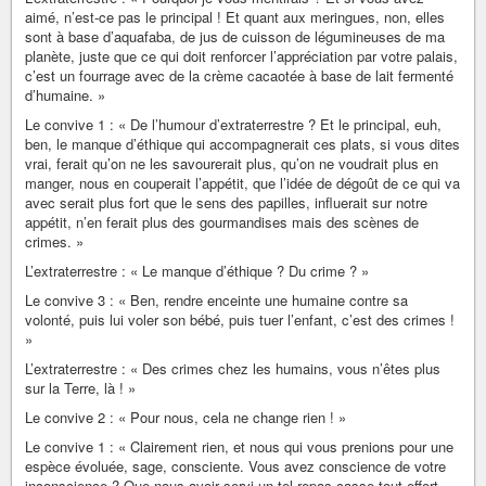
aimé, n’est-ce pas le principal ! Et quant aux meringues, non, elles
sont à base d’aquafaba, de jus de cuisson de légumineuses de ma
planète, juste que ce qui doit renforcer l’appréciation par votre palais,
c’est un fourrage avec de la crème cacaotée à base de lait fermenté
d’humaine. »
Le convive 1 : « De l’humour d’extraterrestre ? Et le principal, euh,
ben, le manque d’éthique qui accompagnerait ces plats, si vous dites
vrai, ferait qu’on ne les savourerait plus, qu’on ne voudrait plus en
manger, nous en couperait l’appétit, que l’idée de dégoût de ce qui va
avec serait plus fort que le sens des papilles, influerait sur notre
appétit, n’en ferait plus des gourmandises mais des scènes de
crimes. »
L’extraterrestre : « Le manque d’éthique ? Du crime ? »
Le convive 3 : « Ben, rendre enceinte une humaine contre sa
volonté, puis lui voler son bébé, puis tuer l’enfant, c’est des crimes !
»
L’extraterrestre : « Des crimes chez les humains, vous n’êtes plus
sur la Terre, là ! »
Le convive 2 : « Pour nous, cela ne change rien ! »
Le convive 1 : « Clairement rien, et nous qui vous prenions pour une
espèce évoluée, sage, consciente. Vous avez conscience de votre
inconscience ? Que nous avoir servi un tel repas casse tout effort