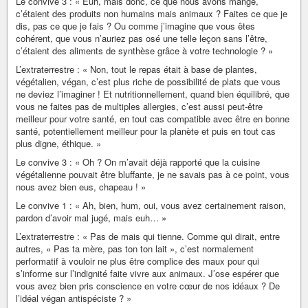
Le convive 3 : « Euh, mais donc, ce que nous avons mangé,
c’étaient des produits non humains mais animaux ? Faites ce que je
dis, pas ce que je fais ? Ou comme j’imagine que vous êtes
cohérent, que vous n’auriez pas osé une telle leçon sans l’être,
c’étaient des aliments de synthèse grâce à votre technologie ? »
L’extraterrestre : « Non, tout le repas était à base de plantes,
végétalien, végan, c’est plus riche de possibilité de plats que vous
ne deviez l’imaginer ! Et nutritionnellement, quand bien équilibré, que
vous ne faites pas de multiples allergies, c’est aussi peut-être
meilleur pour votre santé, en tout cas compatible avec être en bonne
santé, potentiellement meilleur pour la planète et puis en tout cas
plus digne, éthique. »
Le convive 3 : « Oh ? On m’avait déjà rapporté que la cuisine
végétalienne pouvait être bluffante, je ne savais pas à ce point, vous
nous avez bien eus, chapeau ! »
Le convive 1 : « Ah, bien, hum, oui, vous avez certainement raison,
pardon d’avoir mal jugé, mais euh… »
L’extraterrestre : « Pas de mais qui tienne. Comme qui dirait, entre
autres, « Pas ta mère, pas ton ton lait », c’est normalement
performatif à vouloir ne plus être complice des maux pour qui
s’informe sur l’indignité faite vivre aux animaux. J’ose espérer que
vous avez bien pris conscience en votre cœur de nos idéaux ? De
l’idéal végan antispéciste ? »