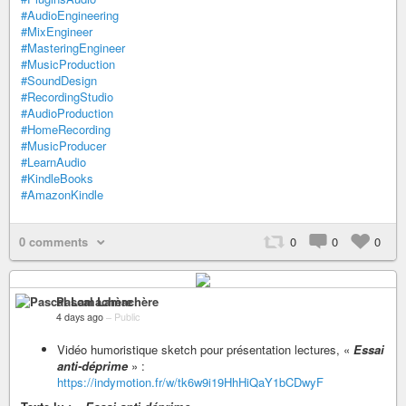
#AudioEngineering
#MixEngineer
#MasteringEngineer
#MusicProduction
#SoundDesign
#RecordingStudio
#AudioProduction
#HomeRecording
#MusicProducer
#LearnAudio
#KindleBooks
#AmazonKindle
0 comments
0
0
0
Pascal Lamachère
4 days ago
–
Public
Vidéo humoristique sketch pour présentation lectures, «
Essai
anti-déprime
» :
https://indymotion.fr/w/tk6w9i19HhHiQaY1bCDwyF