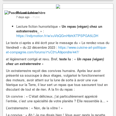
Pascal Lamachère
7 days ago
–
Public
Lecture fiction humoristique «
Un repas (végan) chez un
extraterrestre_
» :
https://indymotion.fr/w/xuVbQGmHbhtXTPSPGA5LDH
Le texte ci-après a été écrit pour le message du « Le rendez-vous du
Vendredi » du 22 décembre 2023 :
https://www.cuisine-art-politique-
et-compagnie.com/forums/r%C3%A9pondre/447/
et légèrement corrigé et revu. Bref,
texte lu
: «
Un repas (végan)
chez un extraterrestre
»
Un extraterrestre reçoit des convives humains. Après leur avoir
présenté sa soucoupe à deux étages, vulgarisé le fonctionnement
des moteurs, avoir atterri sur la lune de sorte à avoir une vue
féerique sur la Terre, il leur sert un repas que tous savourent tout en
discutant de tout et de rien. A la fin du repas :
Un convive : « C’était délicieux, j’ai particulièrement apprécié
l’entrée, c’est une spécialité de votre planète ? Elle ressemble à… »
L’extraterrestre : « Non, de la vôtre ! »
Le convive : « Ah ! Je me disais bien ! Vous avez repris la recette