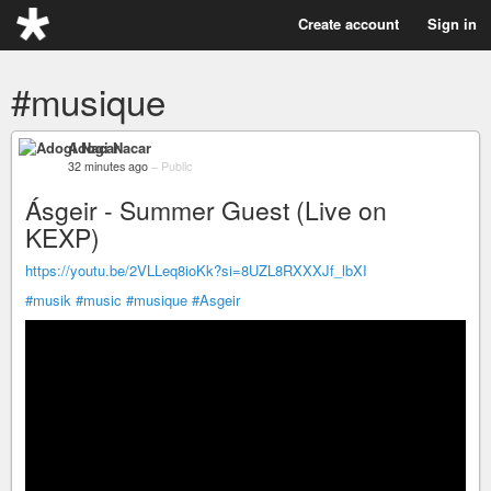
Create account
Sign in
#musique
Adogi Nacar
32 minutes ago
–
Public
Ásgeir - Summer Guest (Live on
KEXP)
https://youtu.be/2VLLeq8ioKk?si=8UZL8RXXXJf_lbXI
#musik
#music
#musique
#Asgeir