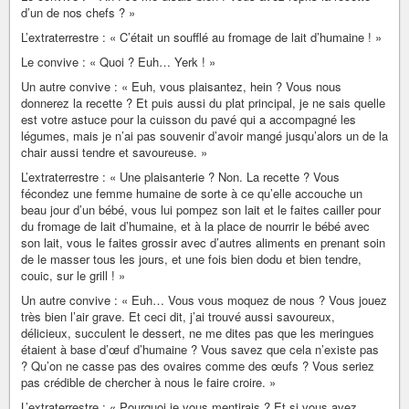
d’un de nos chefs ? »
L’extraterrestre : « C’était un soufflé au fromage de lait d’humaine ! »
Le convive : « Quoi ? Euh… Yerk ! »
Un autre convive : « Euh, vous plaisantez, hein ? Vous nous
donnerez la recette ? Et puis aussi du plat principal, je ne sais quelle
est votre astuce pour la cuisson du pavé qui a accompagné les
légumes, mais je n’ai pas souvenir d’avoir mangé jusqu’alors un de la
chair aussi tendre et savoureuse. »
L’extraterrestre : « Une plaisanterie ? Non. La recette ? Vous
fécondez une femme humaine de sorte à ce qu’elle accouche un
beau jour d’un bébé, vous lui pompez son lait et le faites cailler pour
du fromage de lait d’humaine, et à la place de nourrir le bébé avec
son lait, vous le faites grossir avec d’autres aliments en prenant soin
de le masser tous les jours, et une fois bien dodu et bien tendre,
couic, sur le grill ! »
Un autre convive : « Euh… Vous vous moquez de nous ? Vous jouez
très bien l’air grave. Et ceci dit, j’ai trouvé aussi savoureux,
délicieux, succulent le dessert, ne me dites pas que les meringues
étaient à base d’œuf d’humaine ? Vous savez que cela n’existe pas
? Qu’on ne casse pas des ovaires comme des œufs ? Vous seriez
pas crédible de chercher à nous le faire croire. »
L’extraterrestre : « Pourquoi je vous mentirais ? Et si vous avez