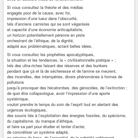
Si vous consultez la théorie et des médias
engagés pour de la cause, avec foi,
impression d’une lueur dans l’obscurité,
tels d’anciens carnistes qui se sont véganisés
et capacité d’une économie anticapitaliste,
un horizon potentiellement pérenne en piste
orchestrant de l’éthique, de la dignité,
adapté aux problématiques, actant belles idées.
Si vous consultez les prophéties apocalyptiques,
la situation et les tendances, la « civilisationnelle pratique » ;
tels des ultra-riches faisant des réserves et des bunkers
pendant que çà et là de sécheresse et de famine se meurent,
des incendies, des intempéries, divers phénomènes à formes de
pollutions
jusqu’à provoquer des hécatombes, des génocides, de l’extinction ;
de quoi être collapsologue, avoir l’impression d’une aporie
systémique,
vouloir prendre le temps du soin de l’esprit tout en alertant des
urgences écologiques,
des soucis liés à l’exploitation des énergies fossiles, du spécisme,
du capitalisme, du manque d’éthique,
et faire sa part pour étudier et tenter d’acter,
de concrétiser un système adapté,
en principe de base, de l’essentiel, de la sobriété noblement