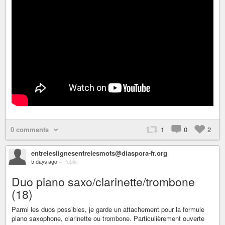
0 comments
1
0
2
entreleslignesentrelesmots@diaspora-fr.org
5 days ago
–
Public
Duo piano saxo/clarinette/trombone
(18)
Parmi les duos possibles, je garde un attachement pour la formule
piano saxophone, clarinette ou trombone. Particulièrement ouverte