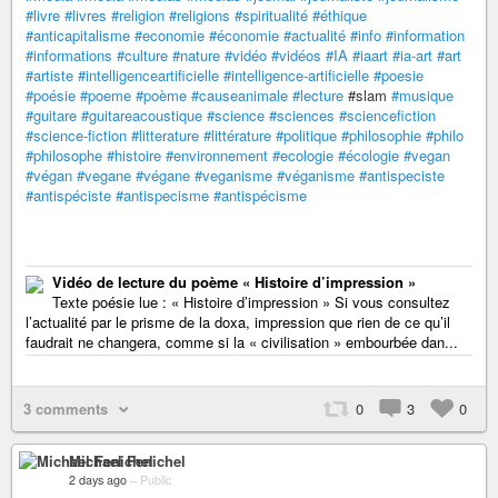
#livre
#livres
#religion
#religions
#spiritualité
#éthique
#anticapitalisme
#economie
#économie
#actualité
#info
#information
#informations
#culture
#nature
#vidéo
#vidéos
#IA
#iaart
#ia-art
#art
#artiste
#intelligenceartificielle
#intelligence-artificielle
#poesie
#poésie
#poeme
#poème
#causeanimale
#lecture
#slam
#musique
#guitare
#guitareacoustique
#science
#sciences
#sciencefiction
#science-fiction
#litterature
#littérature
#politique
#philosophie
#philo
#philosophe
#histoire
#environnement
#ecologie
#écologie
#vegan
#végan
#vegane
#végane
#veganisme
#véganisme
#antispeciste
#antispéciste
#antispecisme
#antispécisme
Vidéo de lecture du poème « Histoire d’impression »
Texte poésie lue : « Histoire d’impression » Si vous consultez
l’actualité par le prisme de la doxa, impression que rien de ce qu’il
faudrait ne changera, comme si la « civilisation » embourbée dan...
3 comments
0
3
0
Michael Fenichel
2 days ago
–
Public