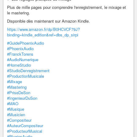
Plus de mille pages pour comprendre l'enregistrement, le mixage et
le mastering.
Disponible dès maintenant sur Amazon Kindle.
https://www.amazon.fr/dp/B0HCVCF79J?
binding=kindle_edition&ref=dbs_dp_sirpi
#GuidePhoenixAudio
#PhoenixAudio
#FranckTorens
#AudioNumerique
#HomeStudio
#StudioDenregistrement
#ProductionMusicale
#Mixage
#Mastering
#PriseDeSon
#IngenieurDuSon
#MAO
#Musique
#Musicien
#Compositeur
#AuteurCompositeur
#ProducteurMusical
#PluginsAudio