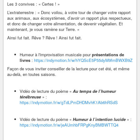
Les 3 convives : « Certes ! »
L’extraterrestre : « Donc voilou, à votre tour de changer votre rapport
aux animaux, aux écosystèmes, d’avoir un rapport plus respectueux,
et donc de changer votre alimentation, de devenir végétalien. Et
maintenant, je vous ramène sur Terre. »
Ainsi fut fait. Rêve ? Rêve ! Ainsi fut fait.
Humeur à l'improvisation musicale pour
présentations de
livres
:
https://indymotion.fr/w/hYQScE5P55dyM9fmBWXB9Z
Façon de vous inviter conseiller de la lecture pour cet été, et même
au-delà, en toutes saisons.
Vidéo de lecture du poème «
Au temps de l’humeur
ténébreuse
» :
https://indymotion.fr/w/gTdLPmDHDMvhK1Ab6hRSdS
Vidéo de lecture du poème «
Humeur à l’intention lucide
» :
https://indymotion.fr/w/jeAUmhbFRPgKnyBMBWTTQ4