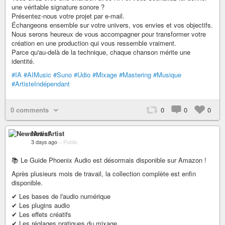
une véritable signature sonore ?
Présentez-nous votre projet par e-mail.
Échangeons ensemble sur votre univers, vos envies et vos objectifs.
Nous serons heureux de vous accompagner pour transformer votre
création en une production qui vous ressemble vraiment.
Parce qu'au-delà de la technique, chaque chanson mérite une
identité.
#IA
#AIMusic
#Suno
#Udio
#Mixage
#Mastering
#Musique
#ArtisteIndépendant
0 comments
0
0
0
NewsArtist
3 days ago
–
Public
📚 Le Guide Phoenix Audio est désormais disponible sur Amazon !
Après plusieurs mois de travail, la collection complète est enfin
disponible.
✔ Les bases de l'audio numérique
✔ Les plugins audio
✔ Les effets créatifs
✔ Les réglages pratiques du mixage