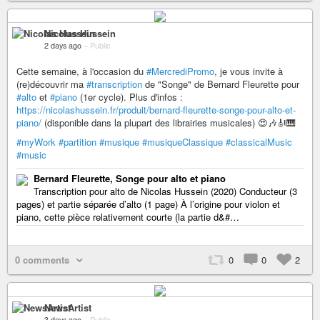
Nicolas Hussein
2 days ago
–
Public
Cette semaine, à l'occasion du
#MercrediPromo
, je vous invite à
(re)découvrir ma
#transcription
de "Songe" de Bernard Fleurette pour
#alto
et
#piano
(1er cycle). Plus d'infos :
https://nicolashussein.fr/produit/bernard-fleurette-songe-pour-alto-et-
piano/
(disponible dans la plupart des librairies musicales) 😍🎶🎻🎹
#myWork
#partition
#musique
#musiqueClassique
#classicalMusic
#music
Bernard Fleurette, Songe pour alto et piano
Transcription pour alto de Nicolas Hussein (2020) Conducteur (3
pages) et partie séparée d’alto (1 page) À l’origine pour violon et
piano, cette pièce relativement courte (la partie d&#…
0 comments
0
0
2
NewsArtist
3 days ago
–
Public