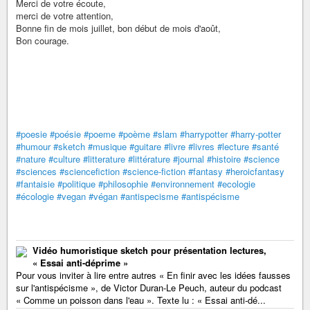
Merci de votre écoute,
merci de votre attention,
Bonne fin de mois juillet, bon début de mois d'août,
Bon courage.
#poesie
#poésie
#poeme
#poème
#slam
#harrypotter
#harry-potter
#humour
#sketch
#musique
#guitare
#livre
#livres
#lecture
#santé
#nature
#culture
#litterature
#littérature
#journal
#histoire
#science
#sciences
#sciencefiction
#science-fiction
#fantasy
#heroicfantasy
#fantaisie
#politique
#philosophie
#environnement
#ecologie
#écologie
#vegan
#végan
#antispecisme
#antispécisme
Vidéo humoristique sketch pour présentation lectures,
« Essai anti-déprime »
Pour vous inviter à lire entre autres « En finir avec les idées fausses
sur l'antispécisme », de Victor Duran-Le Peuch, auteur du podcast
« Comme un poisson dans l'eau ». Texte lu : « Essai anti-dé...