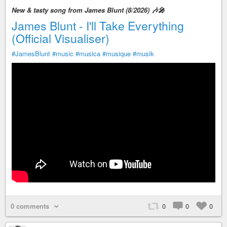
New & tasty song from James Blunt (8/2026) 🎶🎤
James Blunt - I'll Take Everything
(Official Visualiser)
#JamesBlunt
#music
#musica
#musique
#musik
0 comments
0
0
0