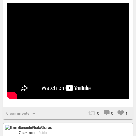
0 comments
0
0
1
Emmanuel Florac
7 days ago
–
Public