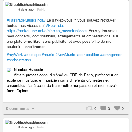
Nicolas Hussein
8 days ago
–
Public
#FairTradeMusicFriday
Le saviez-vous ? Vous pouvez retrouver
toutes mes vidéos sur
#PeerTube
:
https://makertube.net/c/nicolas_hussein/videos
Vous y trouverez
mes concerts, compositions, arrangements et orchestrations, sur
une plateforme libre, sans publicité, et avec possibilité de me
soutenir financièrement.
#myWork
#musique
#music
#NewMusic
#composition
#arrangement
#orchestration
Nicolas Hussein
Altiste professionnel diplômé du CRR de Paris, professeur en
école de musique, et musicien dans différents orchestres et
ensembles, j’ai à cœur de transmettre ma passion et mon savoir-
faire. Diplôm...
0 comments
0
0
0
Nicolas Hussein
8 days ago
–
Public