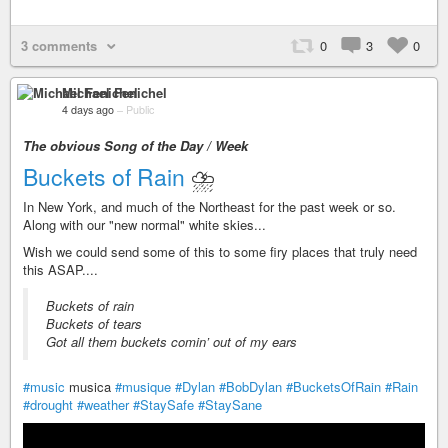
3 comments
0
3
0
Michael Fenichel
4 days ago
–
Public
The obvious Song of the Day / Week
Buckets of Rain
⛈
In New York, and much of the Northeast for the past week or so.
Along with our "new normal" white skies...
Wish we could send some of this to some firy places that truly need
this ASAP....
Buckets of rain
Buckets of tears
Got all them buckets comin’ out of my ears
#music
musica
#musique
#Dylan
#BobDylan
#BucketsOfRain
#Rain
#drought
#weather
#StaySafe
#StaySane