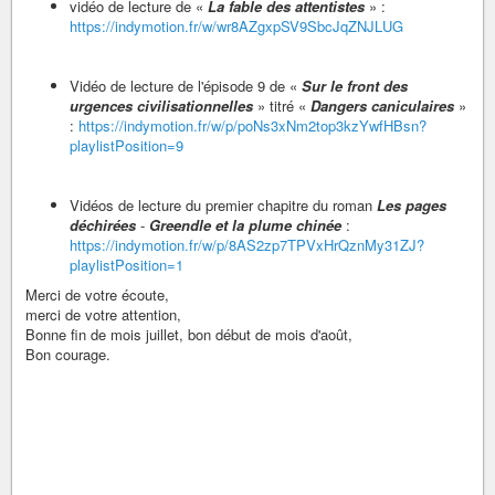
vidéo de lecture de «
La fable des attentistes
» :
https://indymotion.fr/w/wr8AZgxpSV9SbcJqZNJLUG
Vidéo de lecture de l'épisode 9 de «
Sur le front des
urgences civilisationnelles
» titré «
Dangers caniculaires
»
:
https://indymotion.fr/w/p/poNs3xNm2top3kzYwfHBsn?
playlistPosition=9
Vidéos de lecture du premier chapitre du roman
Les pages
déchirées
-
Greendle et la plume chinée
:
https://indymotion.fr/w/p/8AS2zp7TPVxHrQznMy31ZJ?
playlistPosition=1
Merci de votre écoute,
merci de votre attention,
Bonne fin de mois juillet, bon début de mois d'août,
Bon courage.