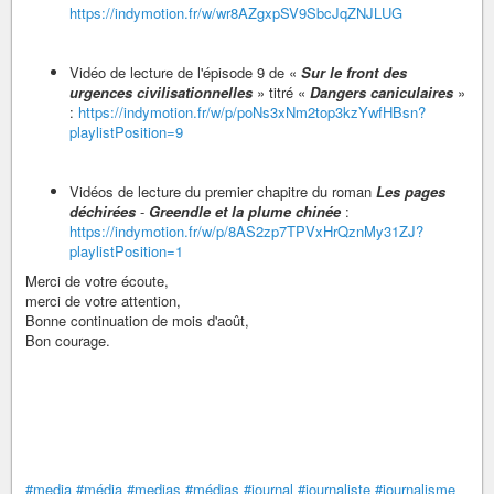
https://indymotion.fr/w/wr8AZgxpSV9SbcJqZNJLUG
Vidéo de lecture de l'épisode 9 de «
Sur le front des
urgences civilisationnelles
» titré «
Dangers caniculaires
»
:
https://indymotion.fr/w/p/poNs3xNm2top3kzYwfHBsn?
playlistPosition=9
Vidéos de lecture du premier chapitre du roman
Les pages
déchirées
-
Greendle et la plume chinée
:
https://indymotion.fr/w/p/8AS2zp7TPVxHrQznMy31ZJ?
playlistPosition=1
Merci de votre écoute,
merci de votre attention,
Bonne continuation de mois d'août,
Bon courage.
#media
#média
#medias
#médias
#journal
#journaliste
#journalisme