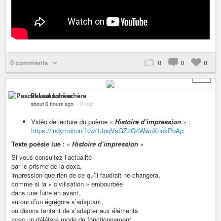
0 comments
0
0
0
+ 1
Pascal Lamachère
about 6 hours ago
–
Public
Vidéo de lecture du poème «
Histoire d’impression
» :
https://indymotion.fr/w/1JoqVsGZ2Q4WwuXnokPbAp
Texte poésie lue :
«
Histoire d’impression
»
Si vous consultez l’actualité
par le prisme de la doxa,
impression que rien de ce qu’il faudrait ne changera,
comme si la « civilisation » embourbée
dans une fuite en avant,
autour d’un égrégore s’adaptant,
ou disons tentant de s’adapter aux éléments
avec un délétère mode de fonctionnement.