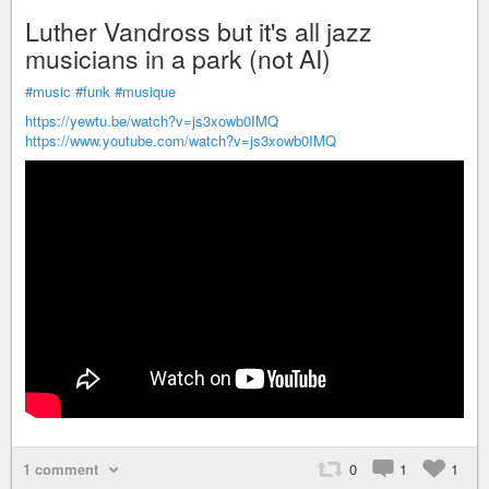
Luther Vandross but it's all jazz
musicians in a park (not AI)
#music
#funk
#musique
https://yewtu.be/watch?v=js3xowb0IMQ
https://www.youtube.com/watch?v=js3xowb0IMQ
1 comment
0
1
1