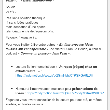
Texte lu :
«
Essai anti-déprime
»
Soucis
de vie ;
Pas sans solution théorique
ni sans idées pratiques,
mais sensation d’une aporie,
tels idéaux entre détraqueurs pris.
Expecto Patronum ! »
Pour vous inviter à lire entre autres «
En finir avec les idées
fausses sur l'antispécisme
», de Victor Duran-Le Peuch, auteur du
podcast «
Comme un poisson dans l'eau
».
Lecture fiction humoristique «
Un repas (végan) chez un
extraterrestre_
» :
https://indymotion.fr/w/xuVbQGmHbhtXTPSPGA5LDH
Humeur à l'improvisation musicale pour
présentations de
livres
:
https://indymotion.fr/w/hYQScE5P55dyM9fmBWXB9Z
Façon de vous inviter conseiller de la lecture pour cet été, et même
au-delà, en toutes saisons.