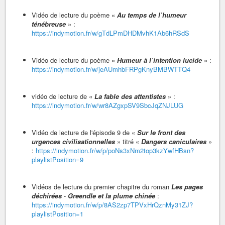
Vidéo de lecture du poème «
Au temps de l’humeur
ténébreuse
» :
https://indymotion.fr/w/gTdLPmDHDMvhK1Ab6hRSdS
Vidéo de lecture du poème «
Humeur à l’intention lucide
» :
https://indymotion.fr/w/jeAUmhbFRPgKnyBMBWTTQ4
vidéo de lecture de «
La fable des attentistes
» :
https://indymotion.fr/w/wr8AZgxpSV9SbcJqZNJLUG
Vidéo de lecture de l'épisode 9 de «
Sur le front des
urgences civilisationnelles
» titré «
Dangers caniculaires
»
:
https://indymotion.fr/w/p/poNs3xNm2top3kzYwfHBsn?
playlistPosition=9
Vidéos de lecture du premier chapitre du roman
Les pages
déchirées
-
Greendle et la plume chinée
:
https://indymotion.fr/w/p/8AS2zp7TPVxHrQznMy31ZJ?
playlistPosition=1