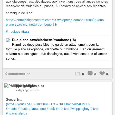
aux dialogues, aux décalages, aux inventions, ces alliances sonores
réservent de multiples surprises. Au hasard de ré-écoutes récentes.
chronique de 9 cd
https://entreleslignesentrelesmots.wordpress.com/2026/08/02/duo-
piano-saxo-clarinette-trombone-18/
#musique
#jazz
Duo piano saxo/clarinette/trombone (18)
Parmi les duos possibles, je garde un attachement pour la
formule piano saxophone, clarinette ou trombone. Particulièrement
ouverte aux dialogues, aux décalages, aux inventions, ces alliances
sonor…
0 comments
0
0
0
Philippe Iphilpics
7 days ago
–
Public
Souvenir...
(
https://youtu.be/PZUIB3huT-U?si=7KOB62Ilvwo4Od8D
)
#music
#musica
#musique
#rock
#archive
#whippingboy
#live
#npacanalplus