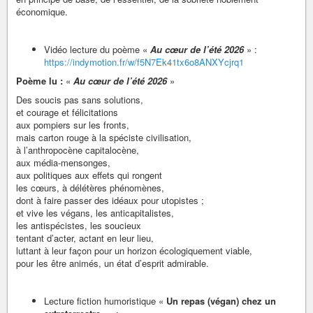
économique.
Vidéo lecture du poème «
Au cœur de l’été 2026
» :
https://indymotion.fr/w/f5N7Ek41tx6o8ANXYcjrq1
Poème lu :
«
Au cœur de l’été 2026
»
Des soucis pas sans solutions,
et courage et félicitations
aux pompiers sur les fronts,
mais carton rouge à la spéciste civilisation,
à l’anthropocène capitalocène,
aux média-mensonges,
aux politiques aux effets qui rongent
les cœurs, à délétères phénomènes,
dont à faire passer des idéaux pour utopistes ;
et vive les végans, les anticapitalistes,
les antispécistes, les soucieux
tentant d’acter, actant en leur lieu,
luttant à leur façon pour un horizon écologiquement viable,
pour les être animés, un état d’esprit admirable.
Lecture fiction humoristique «
Un repas (végan) chez un