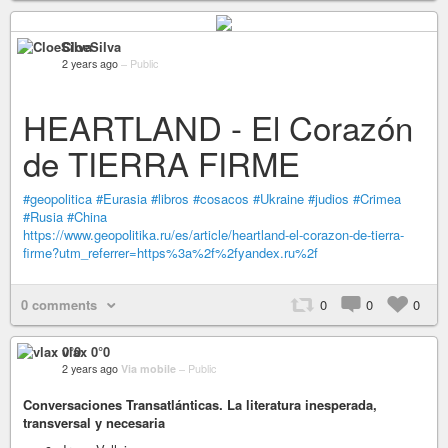
CloeSilva
2 years ago
–
Public
HEARTLAND - El Corazón
de TIERRA FIRME
#geopolitica
#Eurasia
#libros
#cosacos
#Ukraine
#judios
#Crimea
#Rusia
#China
https://www.geopolitika.ru/es/article/heartland-el-corazon-de-tierra-
firme?utm_referrer=https%3a%2f%2fyandex.ru%2f
0 comments
0
0
0
vlax 0°0
2 years ago
Via mobile
–
Public
Conversaciones Transatlánticas. La literatura inesperada,
transversal y necesaria