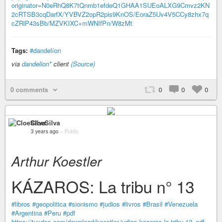
originator=N0eRhQ8K7tQnmb1efdeQ1GHAA1SUEoALXG9Cmvz2KN
2cRTSB3cqDarfX/YVBVZ2opR2pis9KnOS/EoraZ5Uv4V5CCy8zhx7q
cZRlP43sBb/MZVKIXC+mWNIfPn/W8zMt
Tags:
#dandelíon
via
dandelion*
client
(Source)
0 comments
0
0
0
CloeSilva
3 years ago
–
Public
Arthur Koestler
KÁZAROS: La tribu n° 13
#libros
#geopolitica
#sionismo
#judios
#livros
#Brasil
#Venezuela
#Argentina
#Peru
#pdf
https://tuxdoc.com/download/koestler-judios-kazaros-la-tribu-13_pdf