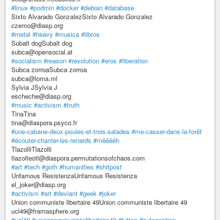
#linux
#podmin
#docker
#debian
#database
Sixto Alvarado GonzalezSixto Alvarado Gonzalez
czemo@diasp.org
#metal
#heavy
#musica
#libros
Subalt dogSubalt dog
subca@opensocial.at
#socialism
#reason
#revolution
#eros
#liberation
Subca zorroaSubca zorroa
subca@loma.ml
Sylvia JSylvia J
escheche@diasp.org
#music
#activism
#truth
TinaTina
tina@diaspora.psyco.fr
#une-cabane-deux-poules-et-trois-salades
#me-casser-dans-la-forêt
#écouter-chanter-les-renards
#mêêêêh
TlazolliTlazolli
tlazolteotl@diaspora.permutationsofchaos.com
#art
#tech
#goth
#humanities
#shitpost
Unfamous ResistenzaUnfamous Resistenza
el_joker@diasp.org
#activism
#art
#deviant
#geek
#joker
Union communiste libertaire 49Union communiste libertaire 49
ucl49@framasphere.org
#ucl49
#unioncommunistelibertaire49
#luttes
#autogestion