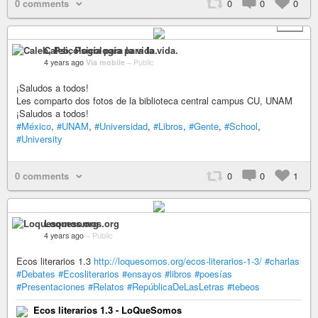
0 comments
0
0
0
+ 1
Caleb, Psicología para la vida.
4 years ago
Via mobile
–
Public
¡Saludos a todos!
Les comparto dos fotos de la biblioteca central campus CU, UNAM
¡Saludos a todos!
#México
,
#UNAM
,
#Universidad
,
#Libros
,
#Gente
,
#School
,
#University
0 comments
0
0
1
Loquesomos.org
4 years ago
–
Public
Ecos literarios 1.3
http://loquesomos.org/ecos-literarios-1-3/
#charlas
#Debates
#Ecosliterarios
#ensayos
#libros
#poesías
#Presentaciones
#Relatos
#RepúblicaDeLasLetras
#tebeos
Ecos literarios 1.3 - LoQueSomos