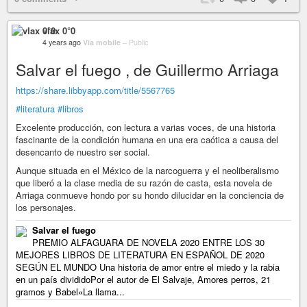
vlax 0°0
4 years ago
Via mobile
–
Public
Salvar el fuego , de Guillermo Arriaga
https://share.libbyapp.com/title/5567765
#literatura
#libros
Excelente producción, con lectura a varias voces, de una historia
fascinante de la condición humana en una era caótica a causa del
desencanto de nuestro ser social.
Aunque situada en el México de la narcoguerra y el neoliberalismo
que liberó a la clase media de su razón de casta, esta novela de
Arriaga conmueve hondo por su hondo dilucidar en la conciencia de
los personajes.
Salvar el fuego
PREMIO ALFAGUARA DE NOVELA 2020 ENTRE LOS 30
MEJORES LIBROS DE LITERATURA EN ESPAÑOL DE 2020
SEGÚN EL MUNDO Una historia de amor entre el miedo y la rabia
en un país divididoPor el autor de El Salvaje, Amores perros, 21
gramos y Babel«La llama...