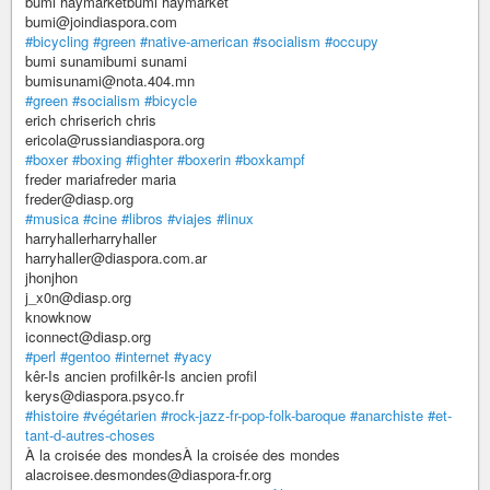
bumi haymarketbumi haymarket
bumi@joindiaspora.com
#bicycling
#green
#native-american
#socialism
#occupy
bumi sunamibumi sunami
bumisunami@nota.404.mn
#green
#socialism
#bicycle
erich chriserich chris
ericola@russiandiaspora.org
#boxer
#boxing
#fighter
#boxerin
#boxkampf
freder mariafreder maria
freder@diasp.org
#musica
#cine
#libros
#viajes
#linux
harryhallerharryhaller
harryhaller@diaspora.com.ar
jhonjhon
j_x0n@diasp.org
knowknow
iconnect@diasp.org
#perl
#gentoo
#internet
#yacy
kêr-Is ancien profilkêr-Is ancien profil
kerys@diaspora.psyco.fr
#histoire
#végétarien
#rock-jazz-fr-pop-folk-baroque
#anarchiste
#et-
tant-d-autres-choses
À la croisée des mondesÀ la croisée des mondes
alacroisee.desmondes@diaspora-fr.org