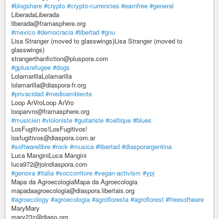
#blogshare
#crypto
#crypto-currencies
#earnfree
#general
LiberadaLiberada
liberada@framasphere.org
#mexico
#democracia
#libertad
#gnu
Lisa Stranger (moved to glasswings)Lisa Stranger (moved to
glasswings)
strangerthanfiction@pluspora.com
#gplusrefugee
#dogs
LolamarillaLolamarilla
lolamarilla@diaspora-fr.org
#privacidad
#medioambiente
Loop ArVroLoop ArVro
looparvro@framasphere.org
#musicien
#violoniste
#guitariste
#celtique
#blues
LosFugitivos!LosFugitivos!
losfugitivos@diaspora.com.ar
#softwarelibre
#rock
#musica
#libertad
#diasporargentina
Luca ManginiLuca Mangini
luca972@joindiaspora.com
#genova
#italia
#soccorritore
#vegan-activism
#ypj
Mapa da AgroecologiaMapa da Agroecologia
mapadaagroecologia@diaspora.libertais.org
#agroecology
#agroecologia
#agrofloresta
#agroflorest
#freesoftware
MaryMary
mary23z@diasp.org