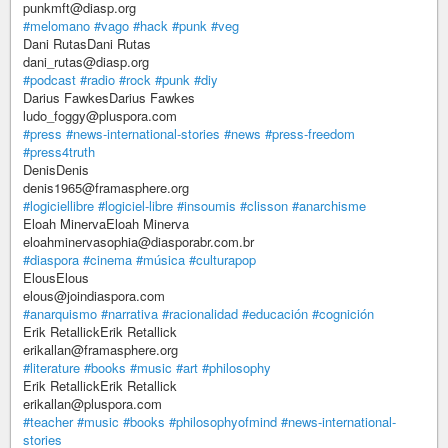
punkmft@diasp.org
#melomano
#vago
#hack
#punk
#veg
Dani RutasDani Rutas
dani_rutas@diasp.org
#podcast
#radio
#rock
#punk
#diy
Darius FawkesDarius Fawkes
ludo_foggy@pluspora.com
#press
#news-international-stories
#news
#press-freedom
#press4truth
DenisDenis
denis1965@framasphere.org
#logiciellibre
#logiciel-libre
#insoumis
#clisson
#anarchisme
Eloah MinervaEloah Minerva
eloahminervasophia@diasporabr.com.br
#diaspora
#cinema
#música
#culturapop
ElousElous
elous@joindiaspora.com
#anarquismo
#narrativa
#racionalidad
#educación
#cognición
Erik RetallickErik Retallick
erikallan@framasphere.org
#literature
#books
#music
#art
#philosophy
Erik RetallickErik Retallick
erikallan@pluspora.com
#teacher
#music
#books
#philosophyofmind
#news-international-
stories