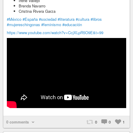
Irene Vallejo
Brenda Navarro
Cristina Rivera Garza
#México
#España
#sociedad
#literatura
#cultura
#libros
#mujereschingonas
#feminismo
#educación
https://www.youtube.com/watch?v=CcjXLpR5O9E&t=99
0 comments
0
0
1