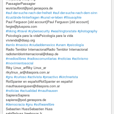
PassagierPassagier
wurstaufbrot@pod.geraspora.de
#auf-der-suche-nach-der-freiheit
#auf-der-suche-nach-dem-sinn
#zustände-hinterfragen
#kunst-er-leben
#filousophie
Paul Ferguson [old account]Paul Ferguson [old account]
fergie@pluspora.com
#hiking
#travel
#cybersecurity
#washingtonstate
#photography
Psicología para la vidaPsicología para la vida
viviendo@diasp.org
#amlo
#mexico
#ciudaddemexico
#unam
#psicología
Radio Temblor InternacionalRadio Temblor Internacional
radiotemblorinternacional@diasp.de
#medioslibres
#radioscomunitarias
#noticias
#activismo
#movimientosocial
Riky Linux_arRiky Linux_ar
rikylinux_ar@diaspora.com.ar
#gnu
#curioso
#activista
#proactivo
#kirchnerista
RotSpanier en españolRotSpanier en español
mauthausengusen@diaspora.com.ar
#noticias
#actualidad
#mauthausen
SapiensSapiens
sapiens@pod.geraspora.de
#democracia
#gnu
#softwarelibre
Sebastien HussSebastien Huss
seb@shuss.freeboxos.fr