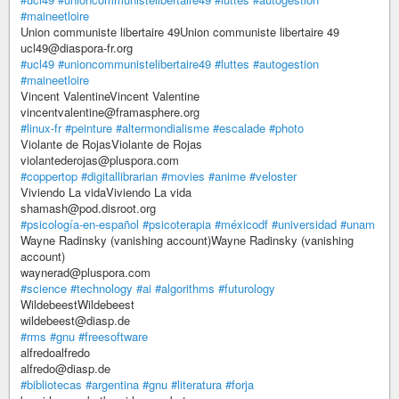
#maineetloire
Union communiste libertaire 49Union communiste libertaire 49
ucl49@diaspora-fr.org
#ucl49
#unioncommunistelibertaire49
#luttes
#autogestion
#maineetloire
Vincent ValentineVincent Valentine
vincentvalentine@framasphere.org
#linux-fr
#peinture
#altermondialisme
#escalade
#photo
Violante de RojasViolante de Rojas
violantederojas@pluspora.com
#coppertop
#digitallibrarian
#movies
#anime
#veloster
Viviendo La vidaViviendo La vida
shamash@pod.disroot.org
#psicología-en-español
#psicoterapia
#méxicodf
#universidad
#unam
Wayne Radinsky (vanishing account)Wayne Radinsky (vanishing
account)
waynerad@pluspora.com
#science
#technology
#ai
#algorithms
#futurology
WildebeestWildebeest
wildebeest@diasp.de
#rms
#gnu
#freesoftware
alfredoalfredo
alfredo@diasp.de
#bibliotecas
#argentina
#gnu
#literatura
#forja