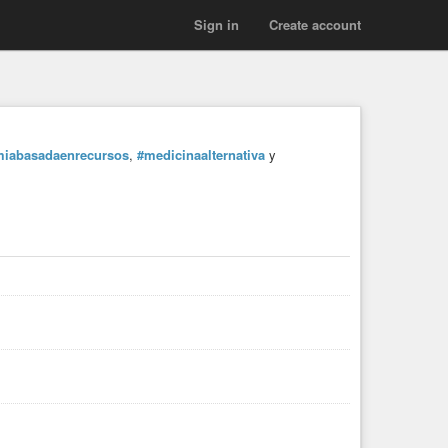
Sign in
Create account
iabasadaenrecursos
,
#medicinaalternativa
y