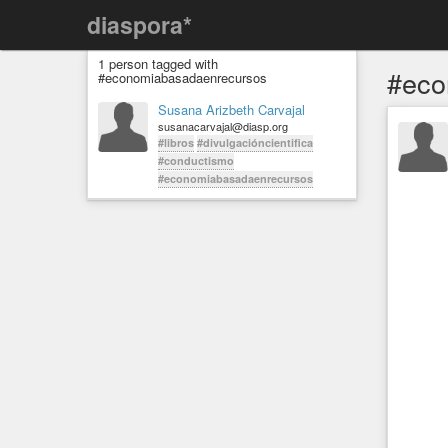
diaspora*
1 person tagged with
#eco
#economiabasadaenrecursos
Susana Arizbeth Carvajal
susanacarvajal@diasp.org
#libros
#divulgacióncientifica
#conductismo
#economiabasadaenrecursos