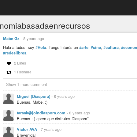
nomiabasadaenrecursos
Mabe Gz
-
8 years ago
Hola a todos, soy
#Hola
. Tengo interés en
#arte
,
#cine
,
#cultura
,
#econom
#redeslibres
.
2 Likes
1 Reshare
Show 1 more comment
Miguel (Diaspora)
-
8 years ago
Buenas, Mabe. :)
taraak@joindiaspora.com
-
8 years ago
Buenas :-) epero que disfrutes Diaspora*
Victor AVA
-
7 years ago
BIevenida!