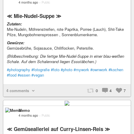
4 months ago
–
Public
≪ Mie-Nudel-Suppe ≫
Zutaten:
Mie-Nudeln, Möhrenstreifen, rote Paprika, Porree (Lauch), Shii-Take
Pilze, Mungobohnensprossen , Sonnenblumenkerne.
Gewürze:
Gemüsebrühe, Sojasauce, Chiliflocken, Petersilie.
(Bildbeschreibung: Die fertige Mie-Nudel-Suppe in einer blau-weißen
Schale. Auf dem Schalenrand liegen Essstäbchen.)
#photography
#fotografie
#foto
#photo
#mywork
#ownwork
#kochen
#food
#essen
#vegan
4 comments
0
4
7
Memo
4 months ago
–
Public
≪ Gemüseallerlei auf Curry-Linsen-Reis ≫