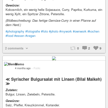
Gewürze:
Kokosmilch, ein wenig helle Sojasauce, Curry, Paprika, Kurkuma, ein
wenig Xylit, ein Spritzer Zitrone, Petersilie.
(Bildbeschreibung: Das fertige Gemüse-Curry in einer Pfanne auf
dem Herd.)
#photography
#fotografie
#foto
#photo
#mywork
#ownwork
#kochen
#food
#essen
#vegan
2 comments
0
2
9
Memo
4 months ago
–
Public
≪ Syrischer Bulgursalat mit Linsen (Bilal Maikeh)
≫
Zutaten:
Bulgur, Linsen, Zwiebeln, Petersilie.
Gewürze:
Salz, Pfeffer, Kreuzkümmel, Koriander.