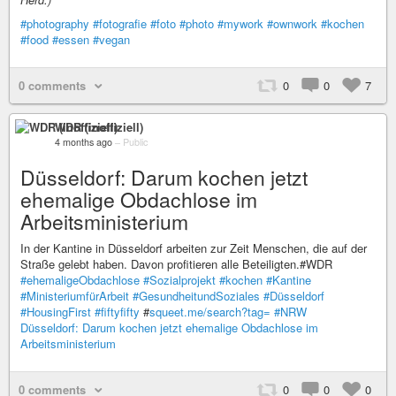
#photography
#fotografie
#foto
#photo
#mywork
#ownwork
#kochen
#food
#essen
#vegan
0 comments
0
0
7
WDR (inoffiziell)
4 months ago
–
Public
Düsseldorf: Darum kochen jetzt
ehemalige Obdachlose im
Arbeitsministerium
In der Kantine in Düsseldorf arbeiten zur Zeit Menschen, die auf der
Straße gelebt haben. Davon profitieren alle Beteiligten.#WDR
#ehemaligeObdachlose
#Sozialprojekt
#kochen
#Kantine
#MinisteriumfürArbeit
#GesundheitundSoziales
#Düsseldorf
#HousingFirst
#fiftyfifty
#
squeet.me/search?tag=
#NRW
Düsseldorf: Darum kochen jetzt ehemalige Obdachlose im
Arbeitsministerium
0 comments
0
0
0