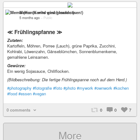
Memo (Konto wird geschlossen!)
5 months ago
–
Public
≪ Frühlingspfanne ≫
Zutaten:
Kartoffeln, Möhren, Porree (Lauch), grüne Paprika, Zucchini,
Kohlrabi, Löwenzahn, Gänseblümchen, Sonnenblumenkerne,
gemahlene Leinsamen.
Gewürze:
Ein wenig Sojasauce, Chiliflocken.
(Bildbeschreibung: Die fertige Frühlingspanne noch auf dem Herd.)
#photography
#fotografie
#foto
#photo
#mywork
#ownwork
#kochen
#food
#essen
#vegan
0 comments
0
0
7
More