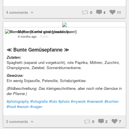
4 comments
0
4
11
Memo (Konto wird geschlossen!)
4 months ago
–
Public
≪ Bunte Gemüsepfanne ≫
Zutaten:
Spaghetti (separat und vorgekocht), rote Paprika, Möhren, Zucchini,
Champignons, Zwiebel, Sonnenblumenkerne.
Gewürze:
Ein wenig Sojasoße, Petersilie, Schabzigerklee.
(Bildbeschreibung: Das kleingeschnittene, aber noch rohe Gemüse in
der Pfanne.)
#photography
#fotografie
#foto
#photo
#mywork
#ownwork
#kochen
#food
#essen
#vegan
2 comments
0
2
7