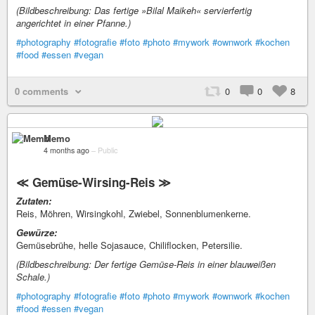
(Bildbeschreibung: Das fertige »Bilal Maikeh« servierfertig
angerichtet in einer Pfanne.)
#photography
#fotografie
#foto
#photo
#mywork
#ownwork
#kochen
#food
#essen
#vegan
0 comments
0
0
8
Memo
4 months ago
–
Public
≪ Gemüse-Wirsing-Reis ≫
Zutaten:
Reis, Möhren, Wirsingkohl, Zwiebel, Sonnenblumenkerne.
Gewürze:
Gemüsebrühe, helle Sojasauce, Chiliflocken, Petersilie.
(Bildbeschreibung: Der fertige Gemüse-Reis in einer blauweißen
Schale.)
#photography
#fotografie
#foto
#photo
#mywork
#ownwork
#kochen
#food
#essen
#vegan