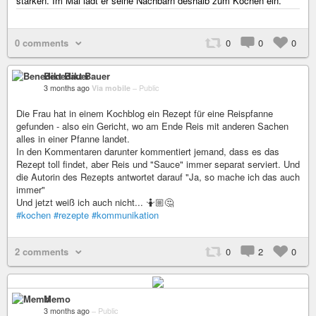
stärken. Im Mai lädt er seine Nachbarn deshalb zum Kochen ein.
0 comments
0
0
0
Benedikt Bauer
3 months ago
Via mobile
–
Public
Die Frau hat in einem Kochblog ein Rezept für eine Reispfanne
gefunden - also ein Gericht, wo am Ende Reis mit anderen Sachen
alles in einer Pfanne landet.
In den Kommentaren darunter kommentiert jemand, dass es das
Rezept toll findet, aber Reis und "Sauce" immer separat serviert. Und
die Autorin des Rezepts antwortet darauf "Ja, so mache ich das auch
immer"
Und jetzt weiß ich auch nicht... 🤷🏼🤔
#kochen
#rezepte
#kommunikation
2 comments
0
2
0
Memo
3 months ago
–
Public