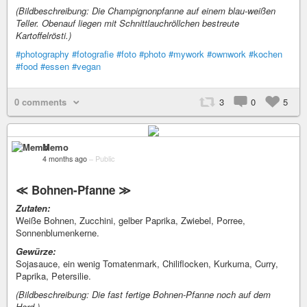
(Bildbeschreibung: Die Champignonpfanne auf einem blau-weißen
Teller. Obenauf liegen mit Schnittlauchröllchen bestreute
Kartoffelrösti.)
#photography
#fotografie
#foto
#photo
#mywork
#ownwork
#kochen
#food
#essen
#vegan
0 comments
3
0
5
Memo
4 months ago
–
Public
≪ Bohnen-Pfanne ≫
Zutaten:
Weiße Bohnen, Zucchini, gelber Paprika, Zwiebel, Porree,
Sonnenblumenkerne.
Gewürze:
Sojasauce, ein wenig Tomatenmark, Chiliflocken, Kurkuma, Curry,
Paprika, Petersilie.
(Bildbeschreibung: Die fast fertige Bohnen-Pfanne noch auf dem
Herd.)