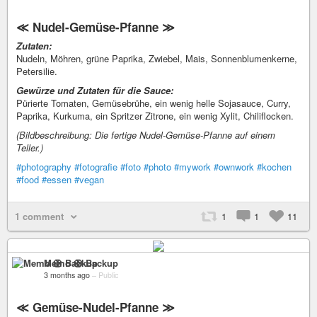
≪ Nudel-Gemüse-Pfanne ≫
Zutaten:
Nudeln, Möhren, grüne Paprika, Zwiebel, Mais, Sonnenblumenkerne,
Petersilie.
Gewürze und Zutaten für die Sauce:
Pürierte Tomaten, Gemüsebrühe, ein wenig helle Sojasauce, Curry,
Paprika, Kurkuma, ein Spritzer Zitrone, ein wenig Xylit, Chiliflocken.
(Bildbeschreibung: Die fertige Nudel-Gemüse-Pfanne auf einem
Teller.)
#photography
#fotografie
#foto
#photo
#mywork
#ownwork
#kochen
#food
#essen
#vegan
1 comment
1
1
11
Memo 🛟 Backup
3 months ago
–
Public
≪ Gemüse-Nudel-Pfanne ≫