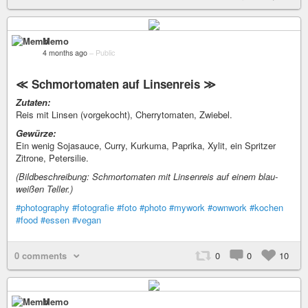
Memo
4 months ago
–
Public
≪ Schmortomaten auf Linsenreis ≫
Zutaten:
Reis mit Linsen (vorgekocht), Cherrytomaten, Zwiebel.
Gewürze:
Ein wenig Sojasauce, Curry, Kurkuma, Paprika, Xylit, ein Spritzer
Zitrone, Petersilie.
(Bildbeschreibung: Schmortomaten mit Linsenreis auf einem blau-
weißen Teller.)
#photography
#fotografie
#foto
#photo
#mywork
#ownwork
#kochen
#food
#essen
#vegan
0 comments
0
0
10
Memo