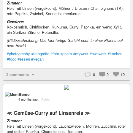
Zutaten:
Reis mit Linsen (vorgekocht), Möhren / Erbsen / Champignons (TK),
rote Paprika, Zwiebel, Sonnenblumenkerne.
Gewürze:
Kokosmilch, Chiliflocken, Kurkuma, Curry, Paprika, ein wenig Xylit,
ein Spritzer Zitrone, Petersilie.
(Bildbeschreibung: Das fast fertige Gericht noch in einer Pfanne auf
dem Herd.)
#photography
#fotografie
#foto
#photo
#mywork
#ownwork
#kochen
#food
#essen
#vegan
2 comments
0
2
10
Memo
4 months ago
–
Public
≪ Gemüse-Curry auf Linsenreis ≫
Zutaten:
Reis mit Linsen (vorgekocht), Lauchzwiebeln, Möhren, Zucchini, roter
und gelber Paprika, Champignons, Tomaten.