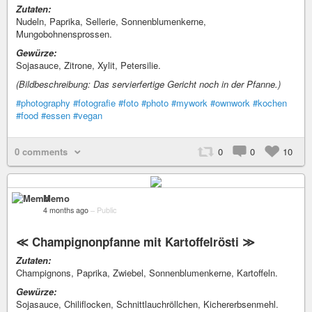
Zutaten:
Nudeln, Paprika, Sellerie, Sonnenblumenkerne,
Mungobohnensprossen.
Gewürze:
Sojasauce, Zitrone, Xylit, Petersilie.
(Bildbeschreibung: Das servierfertige Gericht noch in der Pfanne.)
#photography
#fotografie
#foto
#photo
#mywork
#ownwork
#kochen
#food
#essen
#vegan
0 comments
0
0
10
Memo
4 months ago
–
Public
≪ Champignonpfanne mit Kartoffelrösti ≫
Zutaten:
Champignons, Paprika, Zwiebel, Sonnenblumenkerne, Kartoffeln.
Gewürze:
Sojasauce, Chiliflocken, Schnittlauchröllchen, Kichererbsenmehl.