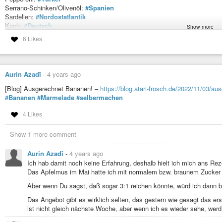
Serrano-Schinken/Olivenöl:
#Spanien
Sardellen:
#Nordostatlantik
Koch:
#Deutsch
Show more
Unbekannte Herkunft: Oregano , Knoblauch, Pfeffer, Salz
6 Likes
#pizza
#essen
#selbermachen
#mywork
#photograph
#foto
#myphoto
#myart
#myfoto
#Sverige
#sweden
Aurin Azadî
-
4 years ago
[Blog] Ausgerechnet Bananen! –
https://blog.atari-frosch.de/2022/11/03/a
#Bananen
#Marmelade
#selbermachen
4 Likes
Show 1 more comment
Aurin Azadî
-
4 years ago
Ich hab damit noch keine Erfahrung, deshalb hielt ich mich ans Re
Das Apfelmus im Mai hatte ich mit normalem bzw. braunem Zucker g
Aber wenn Du sagst, daß sogar 3:1 reichen könnte, würd ich dann 
Das Angebot gibt es wirklich selten, das gestern wie gesagt das ers
ist nicht gleich nächste Woche, aber wenn ich es wieder sehe, werd 