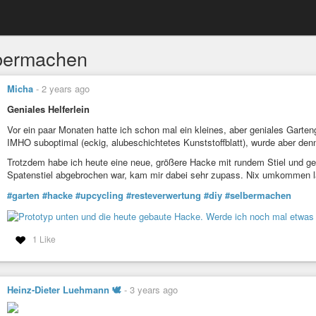
bermachen
Micha
-
2 years ago
Geniales Helferlein
Vor ein paar Monaten hatte ich schon mal ein kleines, aber geniales Garten
IMHO suboptimal (eckig, alubeschichtetes Kunststoffblatt), wurde aber den
Trotzdem habe ich heute eine neue, größere Hacke mit rundem Stiel und ge
Spatenstiel abgebrochen war, kam mir dabei sehr zupass. Nix umkommen l
#garten
#hacke
#upcycling
#resteverwertung
#diy
#selbermachen
1 Like
Heinz-Dieter Luehmann 🕊
-
3 years ago