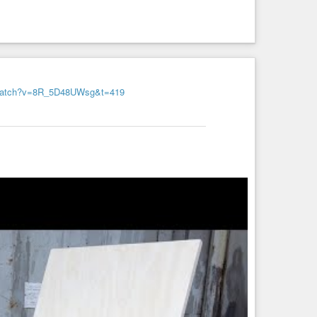
ie Demokratie im Wege. Da haben wir eine brauchbare
kinderleichten Schritt-für-Schritt-Anleitung.
/watch?v=8R_5D48UWsg&t=419