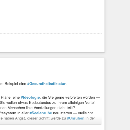
um Beispiel eine
#Gesundheitsdiktatur
.
 Pläne, eine
#Ideologie
, die Sie gerne verbreiten würden —
ie wollen etwas Bedeutendes zu Ihrem alleinigen Vorteil
nen Menschen Ihre Vorstellungen nicht teilt?
ftssystem in aller
#Seelenruhe
neu starten — vielleicht
ie haben Angst, dieser Schritt werde zu
#Unruhen
in der
evölkerung ist wenig begeistert von der Vorstellung der