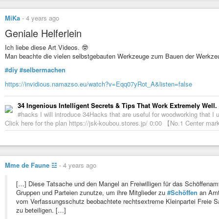
MiKa
-
4 years ago
Geniale Helferlein
Ich liebe diese Art Videos. 🤓
Man beachte die vielen selbstgebauten Werkzeuge zum Bauen der Werkze
#diy
#selbermachen
https://invidious.namazso.eu/watch?v=Eqq07yRot_A&listen=false
34 Ingenious Intelligent Secrets & Tips That Work Extremely Well
#hacks I will introduce 34Hacks that are useful for woodworking that I 
Click here for the plan https://jsk-koubou.stores.jp/ 0:00 【No.1 Center
Mme de Faune ☳
-
4 years ago
[…] Diese Tatsache und den Mangel an Freiwilligen für das Schöffenam
Gruppen und Parteien zunutze, um ihre Mitglieder zu
#Schöffen
an Amts
vom Verfassungsschutz beobachtete rechtsextreme Kleinpartei Freie Sa
zu beteiligen. […]