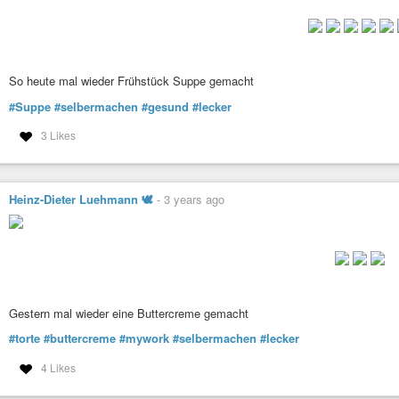
So heute mal wieder Frühstück Suppe gemacht
#Suppe
#selbermachen
#gesund
#lecker
3 Likes
Heinz-Dieter Luehmann 🕊
-
3 years ago
Gestern mal wieder eine Buttercreme gemacht
#torte
#buttercreme
#mywork
#selbermachen
#lecker
4 Likes