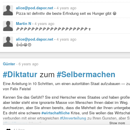
alice@pod.dapor.net
-
4 years ago
Pizza ist definitiv die beste Erfindung seit es Hunger gibt 😁
Martin N
-
4 years ago
🍕🍕🍕🍕🍕🍕🍕🍕🍕🍕🍕🍕🍕🍕🍕🍕🍕🍕🍕🍷
alice@pod.dapor.net
-
4 years ago
👍👍😁😍
Günter
-
6 years ago
zum
#Diktatur
#Selbermachen
Eine Anleitung in 10 Schritten, um einen autoritäten Staat aufzubauen — z
von Felix Feistel
Kennen Sie das Gefühl? Sie sind Herrscher eines Staates und haben große
aber leider steht eine ignorante Masse von Menschen Ihnen dabei im Weg. S
durchsetzen, aber Sie ahnen bereits, dass die Mehrheit der Ihnen untergebe
Es droht eine schwere
#wirtschaftliche
Krise, und Sie wollen das Wirtscha
verbunden mit einer ertragreichen
#Umverteilung
zu Ihren Gunsten, aber S
#Bevölkerung
führen?
Show more
Ihnen schwebt schon lange ein
#großer
#Krieg
vor, aber die Mehrheit der B
4 Likes