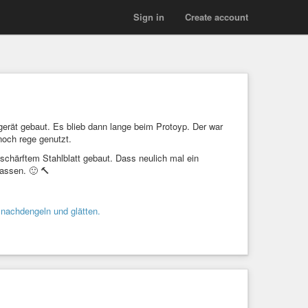
Sign in
Create account
gerät gebaut. Es blieb dann lange beim Protoyp. Der war
noch rege genutzt.
schärftem Stahlblatt gebaut. Dass neulich mal ein
assen. 🙂 🔨