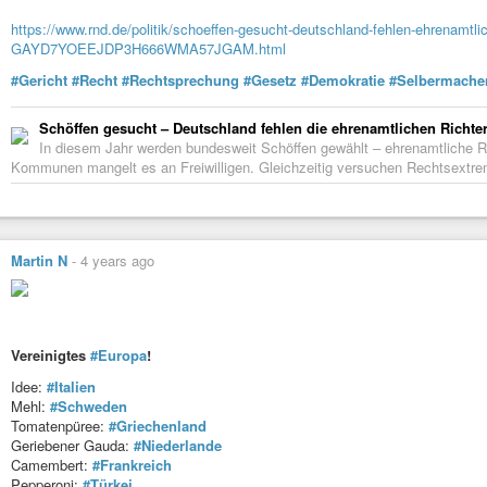
https://www.rnd.de/politik/schoeffen-gesucht-deutschland-fehlen-ehrenamtlich
GAYD7YOEEJDP3H666WMA57JGAM.html
#Gericht
#Recht
#Rechtsprechung
#Gesetz
#Demokratie
#Selbermache
Schöffen gesucht – Deutschland fehlen die ehrenamtlichen Richte
In diesem Jahr werden bundesweit Schöffen gewählt – ehrenamtliche Ric
Kommunen mangelt es an Freiwilligen. Gleichzeitig versuchen Rechtsextre
Martin N
-
4 years ago
Vereinigtes
#Europa
!
Idee:
#Italien
Mehl:
#Schweden
Tomatenpüree:
#Griechenland
Geriebener Gauda:
#Niederlande
Camembert:
#Frankreich
Pepperoni:
#Türkei