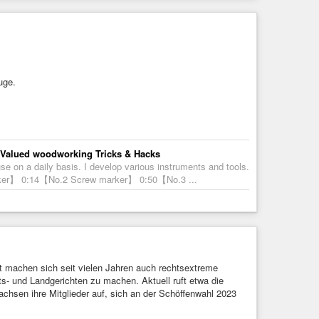
uge.
. Valued woodworking Tricks & Hacks
use on a daily basis. I develop various instruments and tools.
 marker】 0:14【No.2 Screw marker】 0:50【No.3 ...
t machen sich seit vielen Jahren auch rechtsextreme
- und Landgerichten zu machen. Aktuell ruft etwa die
chsen ihre Mitglieder auf, sich an der Schöffenwahl 2023