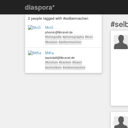
diaspora*
2 people tagged with #selbermachen
#sel
MvG
phomic@libranet.de
#fotografie
#photography
#brot
#backen
#selbermachen
MiKa
backdatt@libranet.de
#kochen
#backen
#lesen
#schreiben
#selbermachen