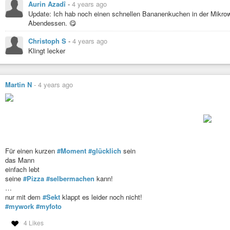
Aurin Azadî
-
4 years ago
Update: Ich hab noch einen schnellen Bananenkuchen in der Mikrowe
Abendessen. 😋
Christoph S
-
4 years ago
Klingt lecker
Martin N
-
4 years ago
Für einen kurzen
#Moment
#glücklich
sein
das Mann
einfach lebt
seine
#Pizza
#selbermachen
kann!
…
nur mit dem
#Sekt
klappt es leider noch nicht!
#mywork
#myfoto
4 Likes