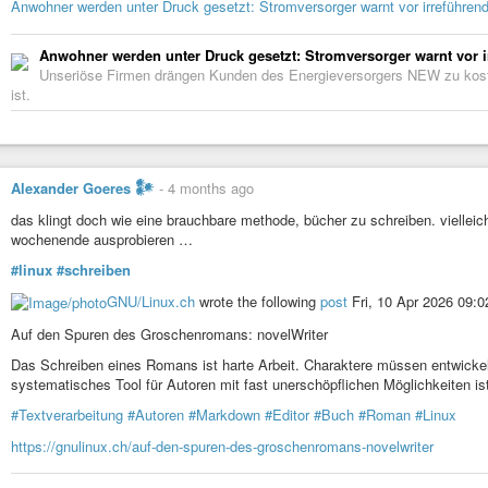
Anwohner werden unter Druck gesetzt: Stromversorger warnt vor irreführen
Anwohner werden unter Druck gesetzt: Stromversorger warnt vor 
Unseriöse Firmen drängen Kunden des Energieversorgers NEW zu koste
ist.
Alexander Goeres 𒀯
-
4 months ago
das klingt doch wie eine brauchbare methode, bücher zu schreiben. vielleich
wochenende ausprobieren …
#linux
#schreiben
GNU/Linux.ch
wrote the following
post
Fri, 10 Apr 2026 09:
Auf den Spuren des Groschenromans: novelWriter
Das Schreiben eines Romans ist harte Arbeit. Charaktere müssen entwickelt
systematisches Tool für Autoren mit fast unerschöpflichen Möglichkeiten ist
#Textverarbeitung
#Autoren
#Markdown
#Editor
#Buch
#Roman
#Linux
https://gnulinux.ch/auf-den-spuren-des-groschenromans-novelwriter