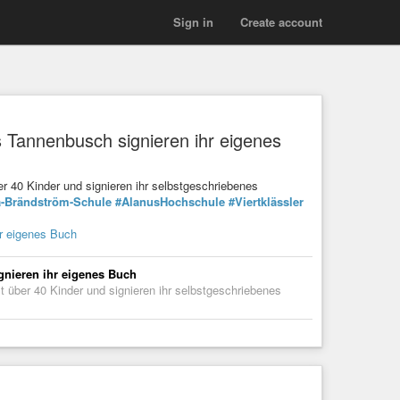
Sign in
Create account
 Tannenbusch signieren ihr eigenes
r 40 Kinder und signieren ihr selbstgeschriebenes
a-Brändström-Schule
#AlanusHochschule
#Viertklässler
r eigenes Buch
gnieren ihr eigenes Buch
 über 40 Kinder und signieren ihr selbstgeschriebenes