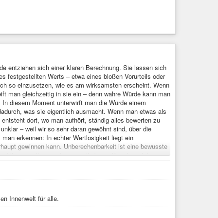
e entziehen sich einer klaren Berechnung. Sie lassen sich
s festgestellten Werts – etwa eines bloßen Vorurteils oder
sch so einzusetzen, wie es am wirksamsten erscheint. Wenn
ft man gleichzeitig in sie ein – denn wahre Würde kann man
. In diesem Moment unterwirft man die Würde einem
 dadurch, was sie eigentlich ausmacht. Wenn man etwas als
 entsteht dort, wo man aufhört, ständig alles bewerten zu
nklar – weil wir so sehr daran gewöhnt sind, über die
an erkennen: In echter Wertlosigkeit liegt ein
erhaupt gewinnen kann. Unberechenbarkeit ist eine bewusste
nd ihren wertlosen, aber unverlierbaren Kern bewahrt.
phie
#schreiben
n Innenwelt für alle.