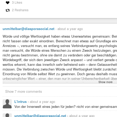
3 Likes
2 Reshares
unmittelbar@diasporasocial.net
-
about a year ago
Würde und völlige Wertlosigkeit haben etwas Unerwartetes gemeinsam: Beid
nicht fassen oder exakt einordnen. Berechnet man etwas auf Grundlage eine
Anreizes –, versucht man, es entlang seines Verbindungswerts psychologi
man versucht, die Würde eines Menschen zu einem Zweck festzulegen, grei
nicht genau bestimmen, ohne sie damit zu verändern oder gar beschädigen
Würdebegriff, der sich dem jeweiligen Zweck anpasst – und verliert gerade
wertlos erkennt, kann das innerlich sehr befreiend sein – denn Gelassenheit
müssen. Die Verbindung zwischen Würde und Wertlosigkeit bleibt zunächst u
Einordnung von Würde selbst Wert zu gewinnen. Doch genau deshalb muss m
unbezwinglicher Wert – einer, den man nur in seiner Unberechenbarkeit üb
Show more
Entscheidung, durch die sich Würde dem Zugriff der Zwecklogik entzieht – u
#Würde
#Wert
#Wertlosigkeit
#unberechenbar
#Gelassenheit
#Philoso
Show 7 more comments
L'intrus
-
about a year ago
Von der Innenwelt eines jeden für jeden? nicht von einer gemeinsame
unmittelbar@diasporasocial.net
-
about a year ago