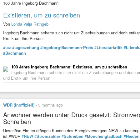
100 Jahre Ingeborg Bachmann
Existieren, um zu schreiben
Von
Londa Valja Rathgeb
Ingeborg Bachmann scherte sich nicht um Zuschreibungen und doch entkam 
Erotik um ihre Person.
#taz
#tageszeitung
#Ingeborg-Bachmann-Preis
#Literaturkritik
#Literat
#Bachmann
100 Jahre Ingeborg Bachmann: Existieren, um zu schreiben
Ingeborg Bachmann scherte sich nicht um Zuschreibungen und doch en
und Erotik um ihre Person.
WDR (inoffiziell)
-
3 months ago
Anwohner werden unter Druck gesetzt: Stromvers
Schreiben
Unseriöse Firmen drängen Kunden des Energieversorgers NEW zu kostenpfli
ist.#WDR
#NEW
#Stromzähler
#Schreiben
#Mönchengladbach
#Nieder