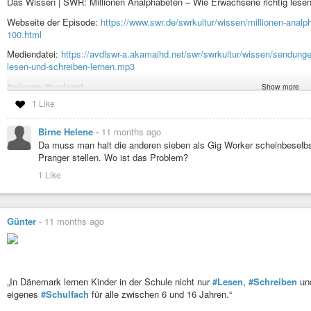
Das Wissen | SWR: Millionen Analphabeten – Wie Erwachsene richtig lesen
Webseite der Episode:
https://www.swr.de/swrkultur/wissen/millionen-analp
100.html
Mediendatei:
https://avdlswr-a.akamaihd.net/swr/swrkultur/wissen/sendunge
lesen-und-schreiben-lernen.mp3
#wissen
#podcast
Show more
1 Like
Birne Helene
-
11 months ago
Da muss man halt die anderen sieben als Gig Worker scheinbeselb
Pranger stellen. Wo ist das Problem?
Millionen Analphabeten – Wie Erwachsene richtig lesen und schre
Rund sechs Millionen Erwachsene können – trotz Schulabschluss und J
1 Like
einfache Texte werden zum Problem. Doch die wenigsten suchen Hilfe. Von
Günter
-
11 months ago
„In Dänemark lernen Kinder in der Schule nicht nur
#Lesen
,
#Schreiben
un
eigenes
#Schulfach
für alle zwischen 6 und 16 Jahren.“