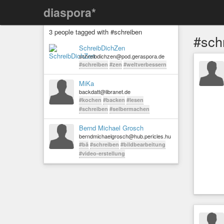
diaspora*
3 people tagged with #schreiben
#sch
SchreibDichZen
schreibdichzen@pod.geraspora.de
#schreiben
#zen
#weltverbessern
MiKa
backdatt@libranet.de
#kochen
#backen
#lesen
#schreiben
#selbermachen
Bernd Michael Grosch
berndmichaelgrosch@hub.pericles.hu
#bã
#schreiben
#bildbearbeitung
#video-erstellung