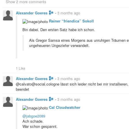
Show 2 more comments
Alexander Goeres 𒀯
-
3 months ago
Rainer “friendica” Sokoll
Bin dabei. Den ersten Satz habe ich schon.
Als Gregor Samsa eines Morgens aus unruhigen Träumen erw
ungeheueren Ungeziefer verwandelt.
1 Like
Alexander Goeres 𒀯
-
3 months ago
@calvato@social.cologne lässt sich leider nicht bei mir installieren,
beendet
Alexander Goeres 𒀯
-
3 months ago
Cal Cloudwatcher
@jabgoe2089
Ach schade.
War schon gespannt.