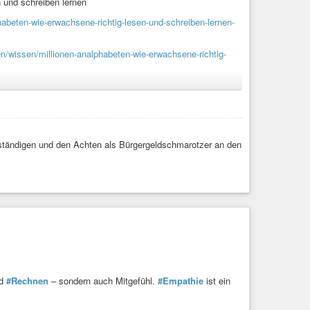
 und schreiben lernen
habeten-wie-erwachsene-richtig-lesen-und-schreiben-lernen-
n/wissen/millionen-analphabeten-wie-erwachsene-richtig-
ständigen und den Achten als Bürgergeldschmarotzer an den
iben lernen
ob – nur einzelne Sätze lesen oder schreiben. Schon
 Katja Hanke (SWR 2025) Manuskript und mehr zur ...
d
#Rechnen
– sondern auch Mitgefühl.
#Empathie
ist ein