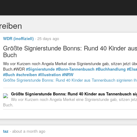
reiben
WDR (inoffiziell)
-
25 days ago
Größte Signierstunde Bonns: Rund 40 Kinder aus
Buch
Wo vor Kurzem noch Angela Merkel eine Signierstunde gab, sitzen jetzt übe
Buch.#WDR
#Signierstunde
#Bonn-Tannenbusch
#Buchhandlung
#Els
#Buch
#schreiben
#Illustration
#NRW
Größte Signierstunde Bonns: Rund 40 Kinder aus Tannenbusch signieren ih
Größte Signierstunde Bonns: Rund 40 Kinder aus Tannenbusch si
Wo vor Kurzem noch Angela Merkel eine Signierstunde gab, sitzen jetzt
Buch.
taz
-
about a month ago