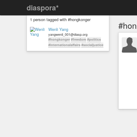
diaspora*
1 person tagged with #hongkonger
#hon
Wenli Yang
yangwenli_001@diasp.org
#hongkonger
#freedom
#politics
#internationalaffairs
#socialjustice