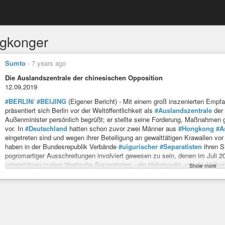
gkonger
Sumto
-
7 years ago
Die Auslandszentrale der chinesischen Opposition
12.09.2019
#BERLIN
/
#BEIJING
(Eigener Bericht) - Mit einem groß inszenierten Empf
präsentiert sich Berlin vor der Weltöffentlichkeit als
#Auslandszentrale
der
Außenminister persönlich begrüßt; er stellte seine Forderung, Maßnahmen
vor. In
#Deutschland
hatten schon zuvor zwei Männer aus
#Hongkong
#A
eingetreten sind und wegen ihrer Beteiligung an gewalttätigen Krawallen vor 
haben in der Bundesrepublik Verbände
#uigurischer
#Separatisten
ihren Si
pogromartiger Ausschreitungen involviert gewesen zu sein, denen im Juli 2
unterstützen zudem tibetische Separatisten - ein Hebelpunkt, um die Volksr
Show more
China zum “Müllhaufen” erklärt, ist mit dem Friedenspreis des Deutschen
#Tibet
abspalten
#german-foreign-policy
#politik
https://www.german-foreign-policy.com/news/detail/8042/