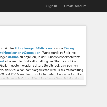
Sign in
Create account
ang für den
#Hongkonger
#Aktivisten
Joshua
#Wong
#chinesischen
#Opposition
. Wong wurde in Berlin vom
 gegen
#China
zu ergreifen, in der Bundespressekonferenz
syl
erhalten, die für die Abspaltung der Stadt von China
Gericht gestellt werden sollten. Bereits seit Jahrzehnten
tz, darunter einer, dem vorgeworfen wird, in die Vorbereitung
009 fast 200 Menschen zum Opfer fielen. Deutsche Politiker
epublik zu schwächen. Ein chinesischer Schriftsteller, der
 Buchhandels ausgezeichnet worden.