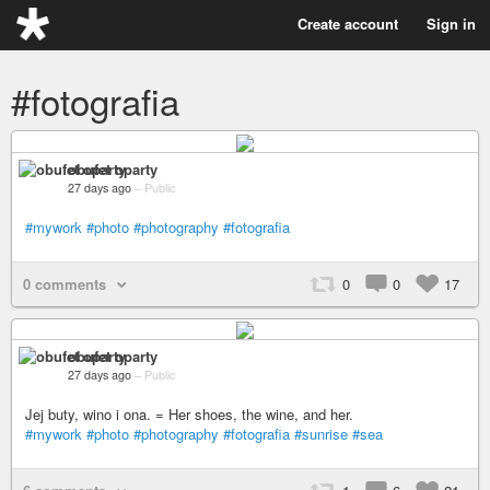
Create account
Sign in
#fotografia
obufet oparty
27 days ago
–
Public
#mywork
#photo
#photography
#fotografia
0 comments
0
0
17
obufet oparty
27 days ago
–
Public
Jej buty, wino i ona. = Her shoes, the wine, and her.
#mywork
#photo
#photography
#fotografia
#sunrise
#sea