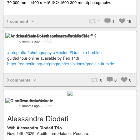
70-300 mm 1/400 s F16 ISO 1600 300 mm #photography...
1 comment
1
1
19
Andreas Sofaer - what means "sofaer" ?
6 months ago
–
Public
#fotografia
#photography
#Mexico
#Graciela-Iturbide
guided tour online available by Feb 14th
https://co-berlin.org/en/program/exhibitions/graciela-iturbide
0 comments
0
0
0
Olandese Volante
9 months ago
–
Public
Alessandra Diodati
With
Alessandra Diodati Trio
Nov. 14th 2025, Auditorium Flaiano, Pescara.