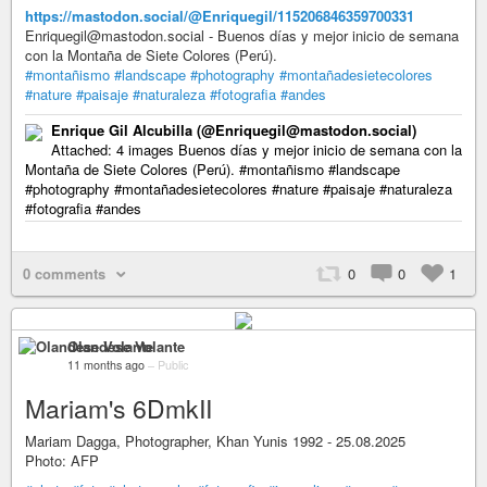
https://mastodon.social/@Enriquegil/115206846359700331
Enriquegil@mastodon.social - Buenos días y mejor inicio de semana
con la Montaña de Siete Colores (Perú).
#montañismo
#landscape
#photography
#montañadesietecolores
#nature
#paisaje
#naturaleza
#fotografia
#andes
Enrique Gil Alcubilla (@Enriquegil@mastodon.social)
Attached: 4 images Buenos días y mejor inicio de semana con la
Montaña de Siete Colores (Perú). #montañismo #landscape
#photography #montañadesietecolores #nature #paisaje #naturaleza
#fotografia #andes
0 comments
0
0
1
Olandese Volante
11 months ago
–
Public
Mariam's 6DmkII
Mariam Dagga, Photographer, Khan Yunis 1992 - 25.08.2025
Photo: AFP