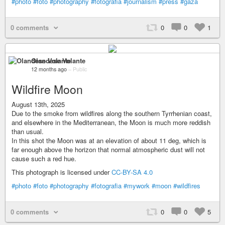
#photo
#foto
#photography
#fotografia
#journalism
#press
#gaza
0 comments
0
0
1
Olandese Volante
12 months ago
–
Public
Wildfire Moon
August 13th, 2025
Due to the smoke from wildfires along the southern Tyrrhenian coast,
and elsewhere in the Mediterranean, the Moon is much more reddish
than usual.
In this shot the Moon was at an elevation of about 11 deg, which is
far enough above the horizon that normal atmospheric dust will not
cause such a red hue.
This photograph is licensed under
CC-BY-SA 4.0
#photo
#foto
#photography
#fotografia
#mywork
#moon
#wildfires
0 comments
0
0
5