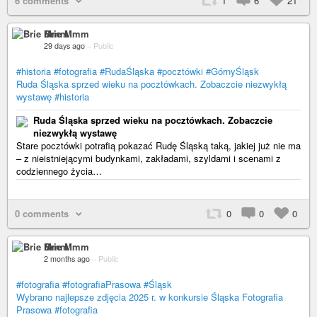
6 comments
1
6
21
Brie Mmm
29 days ago
–
Public
#historia
#fotografia
#RudaŚląska
#pocztówki
#GórnyŚląsk
Ruda Śląska sprzed wieku na pocztówkach. Zobaczcie niezwykłą
wystawę
#historia
Ruda Śląska sprzed wieku na pocztówkach. Zobaczcie
niezwykłą wystawę
Stare pocztówki potrafią pokazać Rudę Śląską taką, jakiej już nie ma
– z nieistniejącymi budynkami, zakładami, szyldami i scenami z
codziennego życia…
0 comments
0
0
0
Brie Mmm
2 months ago
–
Public
#fotografia
#fotografiaPrasowa
#Śląsk
Wybrano najlepsze zdjęcia 2025 r. w konkursie Śląska Fotografia
Prasowa
#fotografia