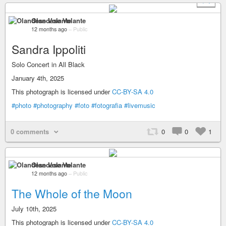
+ 1
Olandese Volante
12 months ago
–
Public
Sandra Ippoliti
Solo Concert in All Black
January 4th, 2025
This photograph is licensed under
CC-BY-SA 4.0
#photo
#photography
#foto
#fotografia
#livemusic
0 comments
0
0
1
Olandese Volante
12 months ago
–
Public
The Whole of the Moon
July 10th, 2025
This photograph is licensed under
CC-BY-SA 4.0