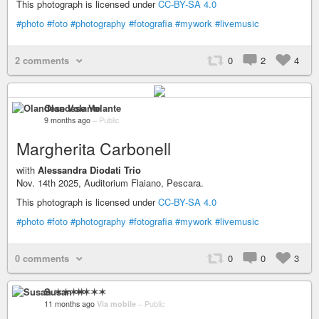
This photograph is licensed under
CC-BY-SA 4.0
#photo
#foto
#photography
#fotografia
#mywork
#livemusic
2 comments
0
2
4
Olandese Volante
9 months ago
–
Public
Margherita Carbonell
wiith
Alessandra Diodati Trio
Nov. 14th 2025, Auditorium Flaiano, Pescara.
This photograph is licensed under
CC-BY-SA 4.0
#photo
#foto
#photography
#fotografia
#mywork
#livemusic
0 comments
0
0
3
Susan ✶✶✶✶
11 months ago
Via mobile
–
Public