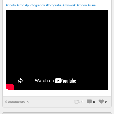
#photo
#foto
#photography
#fotografia
#mywork
#moon
#luna
0 comments
0
0
2