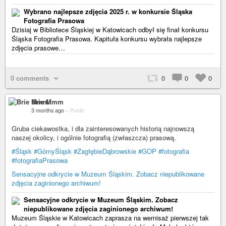
Wybrano najlepsze zdjęcia 2025 r. w konkursie Śląska
Fotografia Prasowa
Dzisiaj w Bibliotece Śląskiej w Katowicach odbył się finał konkursu
Śląska Fotografia Prasowa. Kapituła konkursu wybrała najlepsze
zdjęcia prasowe…
0 comments
0
0
0
Brie Mmm
3 months ago
–
Public
Gruba ciekawostka, i dla zainteresowanych historią najnowszą
naszej okolicy, i ogólnie fotografią (zwłaszcza) prasową.
#Śląsk
#GórnyŚląsk
#ZagłębieDąbrowskie
#GOP
#fotografia
#fotografiaPrasowa
Sensacyjne odkrycie w Muzeum Śląskim. Zobacz niepublikowane
zdjęcia zaginionego archiwum!
Sensacyjne odkrycie w Muzeum Śląskim. Zobacz
niepublikowane zdjęcia zaginionego archiwum!
Muzeum Śląskie w Katowicach zaprasza na wernisaż pierwszej tak