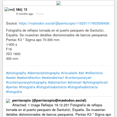
redj 18
5 months ago
–
Public
Source:
https://mastodon.social/@perriscopio/116251117603556456
Fotografía de reflejos tomada en el puerto pesquero de Santurtzi,
España. Se muestran detalles distorsionados de barcos pesqueros.
Pentax K3 * Sigma apo 70-300 mm
1/400 s
F16
ISO 1600
300 mm
#photography
#abstractphotography
#visualarts
#art
#reflections
#water
#waterreflection
#waterabstract
#contemporaryart
#contemporaryphotography
#abstraction
#photoart
#photographicart
#pentax
#fotografía
#fotografíaabstracta
#fotografiaabstracta
#fotografia
perriscopio (@perriscopio@mastodon.social)
Attached: 1 image Reflejos 19.12.231 Fotografía de reflejos
tomada en el puerto pesquero de Santurtzi, España. Se muestran
detalles distorsionados de barcos pesqueros. Pentax K3 * Sigma apo