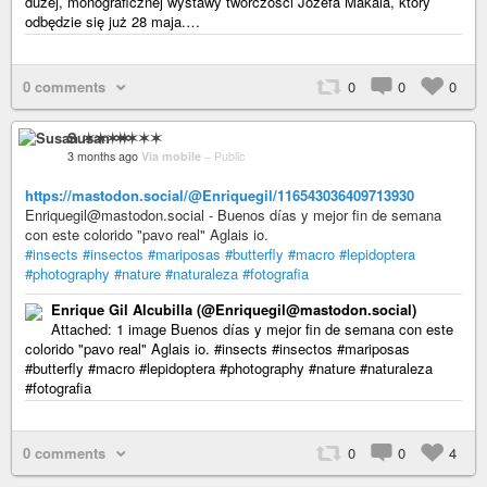
dużej, monograficznej wystawy twórczości Józefa Makala, który
odbędzie się już 28 maja.…
0 comments
0
0
0
Susan ✶✶✶✶
3 months ago
Via mobile
–
Public
https://mastodon.social/@Enriquegil/116543036409713930
Enriquegil@mastodon.social - Buenos días y mejor fin de semana
con este colorido "pavo real" Aglais io.
#insects
#insectos
#mariposas
#butterfly
#macro
#lepidoptera
#photography
#nature
#naturaleza
#fotografia
Enrique Gil Alcubilla (@Enriquegil@mastodon.social)
Attached: 1 image Buenos días y mejor fin de semana con este
colorido "pavo real" Aglais io. #insects #insectos #mariposas
#butterfly #macro #lepidoptera #photography #nature #naturaleza
#fotografia
0 comments
0
0
4