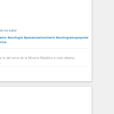
odo-se-sabe/
ismo
#ecología
#panamasinmineria
#ecologismopopular
rica
 lo del tema de la Minería Metálica a cielo abierto,
 …