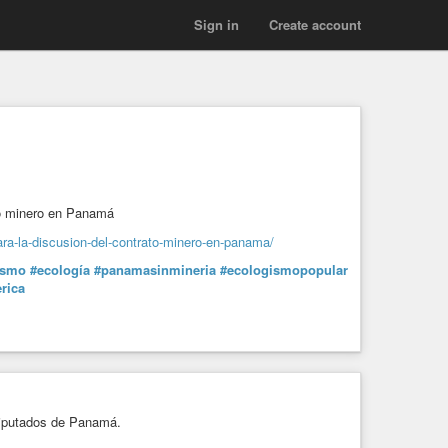
Sign in
Create account
to minero en Panamá
ara-la-discusion-del-contrato-minero-en-panama/
ismo
#ecología
#panamasinmineria
#ecologismopopular
rica
Diputados de Panamá.