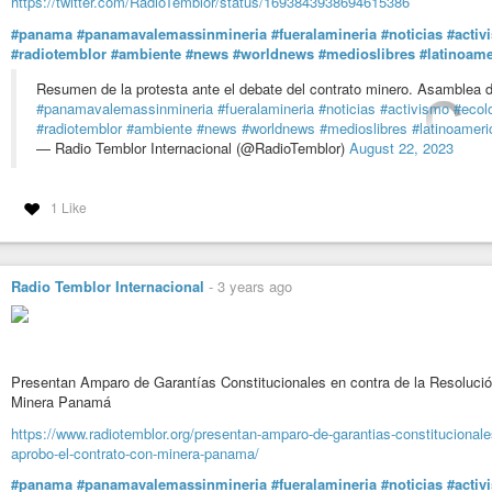
https://twitter.com/RadioTemblor/status/1693843938694615386
#panama
#panamavalemassinmineria
#fueralamineria
#noticias
#activ
#radiotemblor
#ambiente
#news
#worldnews
#medioslibres
#latinoame
Resumen de la protesta ante el debate del contrato minero. Asamblea
#panamavalemassinmineria
#fueralamineria
#noticias
#activismo
#ecol
#radiotemblor
#ambiente
#news
#worldnews
#medioslibres
#latinoameri
— Radio Temblor Internacional (@RadioTemblor)
August 22, 2023
1 Like
Radio Temblor Internacional
-
3 years ago
Presentan Amparo de Garantías Constitucionales en contra de la Resolució
Minera Panamá
https://www.radiotemblor.org/presentan-amparo-de-garantias-constitucionale
aprobo-el-contrato-con-minera-panama/
#panama
#panamavalemassinmineria
#fueralamineria
#noticias
#activ