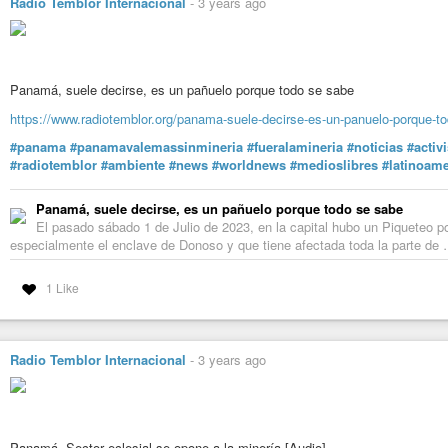
Radio Temblor Internacional
-
3 years ago
Panamá, suele decirse, es un pañuelo porque todo se sabe
https://www.radiotemblor.org/panama-suele-decirse-es-un-panuelo-porque-t
#panama
#panamavalemassinmineria
#fueralamineria
#noticias
#activ
#radiotemblor
#ambiente
#news
#worldnews
#medioslibres
#latinoame
Panamá, suele decirse, es un pañuelo porque todo se sabe
El pasado sábado 1 de Julio de 2023, en la capital hubo un Piqueteo por
especialmente el enclave de Donoso y que tiene afectada toda la parte de
1 Like
Radio Temblor Internacional
-
3 years ago
Panamá. Sector eclesial se opone a la minería [Audio]