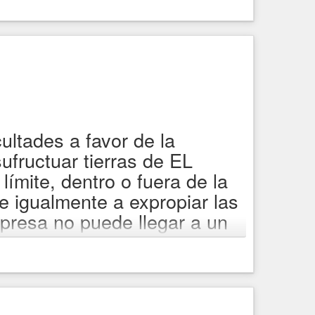
ultades a favor de la
ufructuar tierras de EL
́mite, dentro o fuera de la
e igualmente a expropiar las
mpresa no puede llegar a un
sula Tercera, numerales 19 y
o contrario ante la
a comunidad.