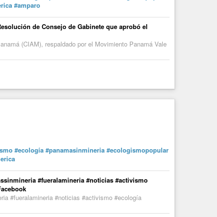
rica
#amparo
Resolución de Consejo de Gabinete que aprobó el
e Panamá (CIAM), respaldado por el Movimiento Panamá Vale
ismo
#ecología
#panamasinmineria
#ecologismopopular
erica
inmineria #fueralamineria #noticias #activismo
 Facebook
a #fueralamineria #noticias #activismo #ecología