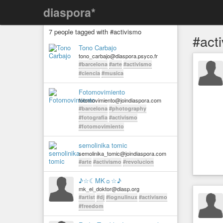
diaspora*
7 people tagged with #activismo
#act
Tono Carbajo
tono_carbajo@diaspora.psyco.fr
#barcelona
#arte
#activismo
#ciencia
#musica
Fotomovimiento
fotomovimiento@joindiaspora.com
#barcelona
#photography
#fotografia
#activismo
#fotomovimiento
semolinika tomic
semolinika_tomic@joindiaspora.com
#arte
#activismo
#revolucion
♪☆☾MK☼☆♪
mk_el_doktor@diasp.org
#artist
#dj
#iognulinux
#activismo
#freedom