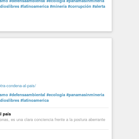
ismo
#defensaambiental
#ecología
#panamasinmineria
dioslibres
#latinoamerica
#minería
#corrupción
#alerta
tra-condena-al-pais/
ismo
#defensaambiental
#ecología
#panamasinmineria
dioslibres
#latinoamerica
l país
nas, es una clara conciencia frente a la postura aberrante