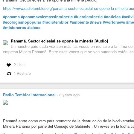
https://www.radiotemblor.org/panama-sector-eclesial-se-opone-la-mineria-au
#panama
#panamavalemassinmineria
#fueralamineria
#noticias
#activ
#ecologismopopular
#radiotemblor
#ambiente
#news
#worldnews
#me
#misioneros
#laicos
Panamá. Sector eclesial se opone la minería [Audio]
En nuestro país cada vez son más las voces en rechazo a la firma del
empresa Minera Panamá. Entre esas voces que se van sumando están la
2 Likes
1 Reshare
Radio Temblor Internacional
-
3 years ago
Panamá entra como otro país promotor de la destrucción de la biodiversidad
Minera Panamá por parte del Consejo de Gabinete . Un revés en la lucha con