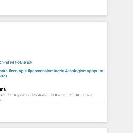
-con-minera-panama/
ismo
#ecología
#panamasinmineria
#ecologismopopular
rica
amá
ñido de irregularidades,acaba de materializar un nuevo
xp…