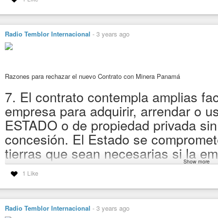
Radio Temblor Internacional
-
3 years ago
Razones para rechazar el nuevo Contrato con Minera Panamá
7. El contrato contempla amplias fac
empresa para adquirir, arrendar o us
ESTADO o de propiedad privada sin li
concesión. El Estado se compromet
tierras que sean necesarias si la e
Show more
acuerdo con los propietarios. (Cláu
1 Like
14). A pesar de ello se ha afirmado l
preocupación de los miembros de l
Radio Temblor Internacional
-
3 years ago
Movimiento Panamá Vale Más Sin Minería