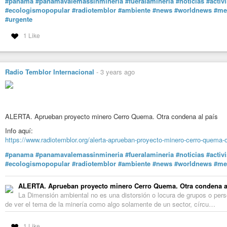
#panama
#panamavalemassinmineria
#fueralamineria
#noticias
#activ
#ecologismopopular
#radiotemblor
#ambiente
#news
#worldnews
#me
#urgente
1 Like
Radio Temblor Internacional
-
3 years ago
ALERTA. Aprueban proyecto minero Cerro Quema. Otra condena al país
Info aquí:
https://www.radiotemblor.org/alerta-aprueban-proyecto-minero-cerro-quema-o
#panama
#panamavalemassinmineria
#fueralamineria
#noticias
#activ
#ecologismopopular
#radiotemblor
#ambiente
#news
#worldnews
#me
ALERTA. Aprueban proyecto minero Cerro Quema. Otra condena a
La Dimensión ambiental no es una distorsión o locura de grupos o perso
de ver el tema de la minería como algo solamente de un sector, círcu…
1 Like