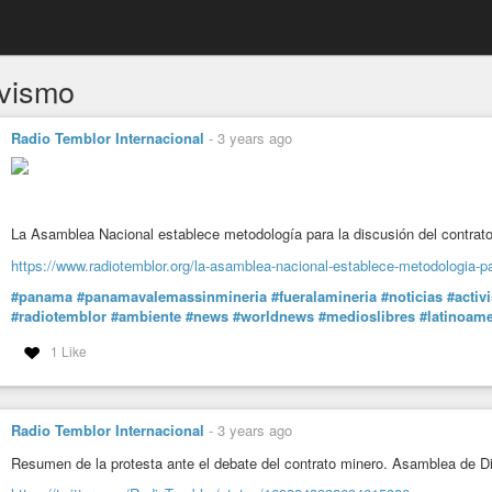
ivismo
Radio Temblor Internacional
-
3 years ago
La Asamblea Nacional establece metodología para la discusión del contra
https://www.radiotemblor.org/la-asamblea-nacional-establece-metodologia-p
#panama
#panamavalemassinmineria
#fueralamineria
#noticias
#activ
#radiotemblor
#ambiente
#news
#worldnews
#medioslibres
#latinoame
1 Like
Radio Temblor Internacional
-
3 years ago
Resumen de la protesta ante el debate del contrato minero. Asamblea de 