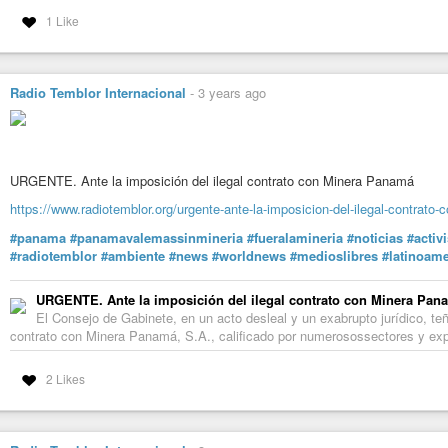
1 Like
Radio Temblor Internacional
-
3 years ago
URGENTE. Ante la imposición del ilegal contrato con Minera Panamá
https://www.radiotemblor.org/urgente-ante-la-imposicion-del-ilegal-contrato
#panama
#panamavalemassinmineria
#fueralamineria
#noticias
#activ
#radiotemblor
#ambiente
#news
#worldnews
#medioslibres
#latinoame
URGENTE. Ante la imposición del ilegal contrato con Minera Pan
El Consejo de Gabinete, en un acto desleal y un exabrupto jurídico, te
contrato con Minera Panamá, S.A., calificado por numerosossectores y e
2 Likes