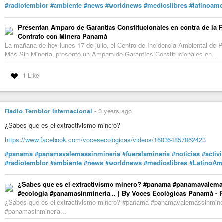
#radiotemblor
#ambiente
#news
#worldnews
#medioslibres
#latinoame
Presentan Amparo de Garantías Constitucionales en contra de la 
Contrato con Minera Panamá
La mañana de hoy lunes 17 de julio, el Centro de Incidencia Ambiental d
Más Sin Minería, presentó un Amparo de Garantías Constitucionales en…
1 Like
Radio Temblor Internacional
-
3 years ago
¿Sabes que es el extractivismo minero?
https://www.facebook.com/vocesecologicas/videos/160364857062423
#panama
#panamavalemassinmineria
#fueralamineria
#noticias
#activ
#radiotemblor
#ambiente
#news
#worldnews
#medioslibres
#LatinoAm
¿Sabes que es el extractivismo minero? #panama #panamavalemass
#ecología #panamasinmineria... | By Voces Ecológicas Panamá -
¿Sabes que es el extractivismo minero? #panama #panamavalemassinmineri
#panamasinmineria...