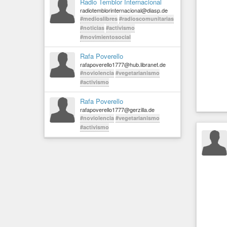
Radio Temblor Internacional
radiotemblorinternacional@diasp.de
#medioslibres
#radioscomunitarias
#noticias
#activismo
#movimientosocial
Rafa Poverello
rafapoverello1777@hub.libranet.de
#noviolencia
#vegetarianismo
#activismo
Rafa Poverello
rafapoverello1777@gerzilla.de
#noviolencia
#vegetarianismo
#activismo