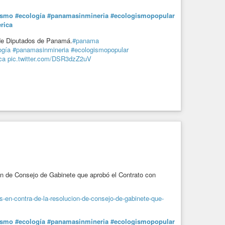
ismo
#ecología
#panamasinmineria
#ecologismopopular
rica
 de Diputados de Panamá.
#panama
ogía
#panamasinmineria
#ecologismopopular
ca
pic.twitter.com/DSR3dzZ2uV
n de Consejo de Gabinete que aprobó el Contrato con
s-en-contra-de-la-resolucion-de-consejo-de-gabinete-que-
ismo
#ecología
#panamasinmineria
#ecologismopopular