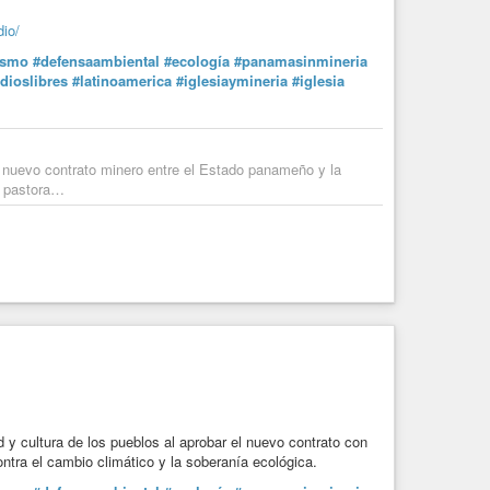
dio/
ismo
#defensaambiental
#ecología
#panamasinmineria
dioslibres
#latinoamerica
#iglesiaymineria
#iglesia
 nuevo contrato minero entre el Estado panameño y la
s pastora…
 y cultura de los pueblos al aprobar el nuevo contrato con
tra el cambio climático y la soberanía ecológica.