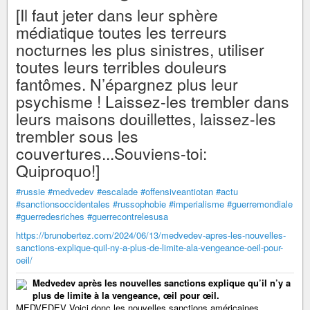
[Il faut jeter dans leur sphère
médiatique toutes les terreurs
nocturnes les plus sinistres, utiliser
toutes leurs terribles douleurs
fantômes. N’épargnez plus leur
psychisme ! Laissez-les trembler dans
leurs maisons douillettes, laissez-les
trembler sous les
couvertures...Souviens-toi:
Quiproquo!]
#russie
#medvedev
#escalade
#offensiveantiotan
#actu
#sanctionsoccidentales
#russophobie
#imperialisme
#guerremondiale
#guerredesriches
#guerrecontrelesusa
https://brunobertez.com/2024/06/13/medvedev-apres-les-nouvelles-
sanctions-explique-quil-ny-a-plus-de-limite-ala-vengeance-oeil-pour-
oeil/
Medvedev après les nouvelles sanctions explique qu’il n’y a
plus de limite à la vengeance, œil pour œil.
MEDVEDEV Voici donc les nouvelles sanctions américaines.