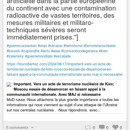
artificielle dans la partie européenne
du continent avec une contamination
radioactive de vastes territoires, des
mesures militaires et militaro-
techniques sévères seront
immédiatement prises."]
#guerrerussieotan
#otan
#ukraine
#terrorisme
#terroristenucléaire
#koursk
#zaporojhe
#actu
#aiea
#conventiondegeneve
#kiev
#zelensky
#guerremondiale
#escalade
https://brunobertez.com/2024/08/17/important-vers-un-acte-de-
terrorisme-nucleaire-de-kiev-moscou-essaie-de-desamorcer-en-
faisant-appel-a-la-communaute-internationale-avec-maj-si-necessaire/
Important. Vers un acte de terrorisme nucléaire de Kiev;
Moscou essaie de désamorcer en faisant appel à la
communauté internationale. Avec MAJ si nécessaire
MoD russe -Nous attachons la plus grande importance a toutes les
informations qui nous viennent au sujet d’une attaque de l’Ukraine
sur nos centrales nucléaires . -Nous répondrons. avec…
0 comments
0
0
0