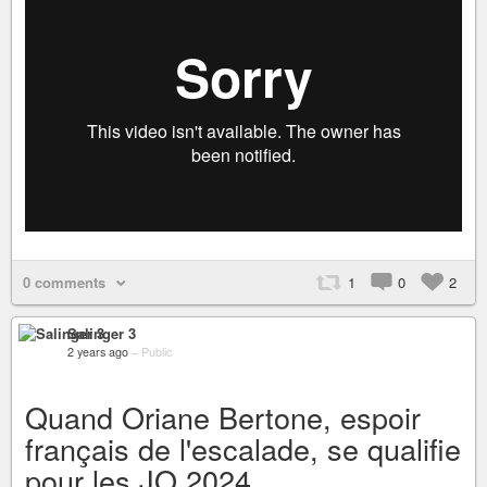
0 comments
1
0
2
Salinger 3
2 years ago
–
Public
Quand Oriane Bertone, espoir
français de l'escalade, se qualifie
pour les JO 2024