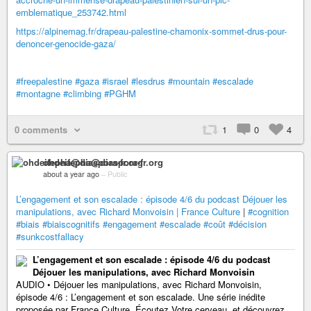
emblematique_253742.html
https://alpinemag.fr/drapeau-palestine-chamonix-sommet-drus-pour-
denoncer-genocide-gaza/
#freepalestine
#gaza
#israel
#lesdrus
#mountain
#escalade
#montagne
#climbing
#PGHM
0 comments
1
0
4
ohdeifepha@diaspora-fr.org
about a year ago
–
Public
L’engagement et son escalade : épisode 4/6 du podcast Déjouer les
manipulations, avec Richard Monvoisin | France Culture
|
#cognition
#biais
#biaiscognitifs
#engagement
#escalade
#coût
#décision
#sunkcostfallacy
L’engagement et son escalade : épisode 4/6 du podcast
Déjouer les manipulations, avec Richard Monvoisin
AUDIO • Déjouer les manipulations, avec Richard Monvoisin,
épisode 4/6 : L’engagement et son escalade. Une série inédite
proposée par France Culture. Écoutez Votre cerveau, et découvrez