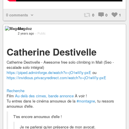
0 comments
0
0
1
Magdoz
2 years ago
–
Public
Catherine Destivelle
Catherine Destivelle - Awesome free solo climbing in Mali (Seo -
escalade solo intégral)
https://piped.adminforge.de/watch?v=jO1wVIy-pxE
ou
https://invidious.privacyredirect.com/watch?v=jO1wVIy-pxE
Recherche
Film
Au delà des cimes, bande annonce
À voir !
Tu entres dans le cinéma amoureux de la
#montagne
, tu ressors
amoureux d'elle.
T'es encore amoureux d'elle !
Je ne parlerai qu'en présence de mon avocat.