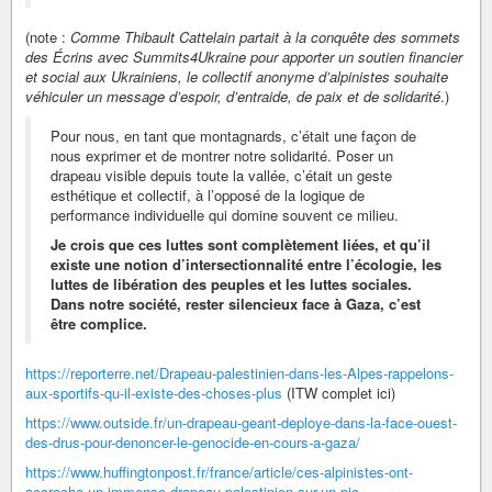
(note :
Comme Thibault Cattelain partait à la conquête des sommets
des Écrins avec Summits4Ukraine pour apporter un soutien financier
et social aux Ukrainiens, le collectif anonyme d’alpinistes souhaite
véhiculer un message d’espoir, d’entraide, de paix et de solidarité
.)
Pour nous, en tant que montagnards, c’était une façon de
nous exprimer et de montrer notre solidarité. Poser un
drapeau visible depuis toute la vallée, c’était un geste
esthétique et collectif, à l’opposé de la logique de
performance individuelle qui domine souvent ce milieu.
Je crois que ces luttes sont complètement liées, et qu’il
existe une notion d’intersectionnalité entre l’écologie, les
luttes de libération des peuples et les luttes sociales.
Dans notre société, rester silencieux face à Gaza, c’est
être complice.
https://reporterre.net/Drapeau-palestinien-dans-les-Alpes-rappelons-
aux-sportifs-qu-il-existe-des-choses-plus
(ITW complet ici)
https://www.outside.fr/un-drapeau-geant-deploye-dans-la-face-ouest-
des-drus-pour-denoncer-le-genocide-en-cours-a-gaza/
https://www.huffingtonpost.fr/france/article/ces-alpinistes-ont-
accroche-un-immense-drapeau-palestinien-sur-un-pic-