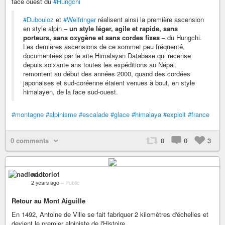
face ouest du
#Hungchi
#Dubouloz
et
#Welfringer
réalisent ainsi la première ascension
en style alpin –
un style léger, agile et rapide, sans
porteurs, sans oxygène et sans cordes fixes
– du Hungchi.
Les dernières ascensions de ce sommet peu fréquenté,
documentées par le site Himalayan Database qui recense
depuis soixante ans toutes les expéditions au Népal,
remontent au début des années 2000, quand des cordées
japonaises et sud-coréenne étaient venues à bout, en style
himalayen, de la face sud-ouest.
#montagne
#alpinisme
#escalade
#glace
#himalaya
#exploit
#france
0 comments
0
0
3
nadloriot
2 years ago
–
Public
Retour au Mont Aiguille
En 1492, Antoine de Ville se fait fabriquer 2 kilomètres d'échelles et
devient le premier alpiniste de l'Histoire.