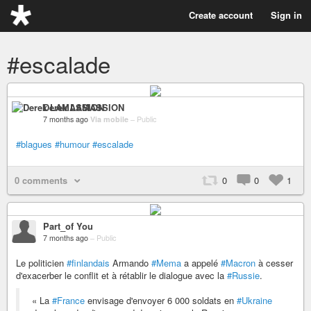
Create account
Sign in
#escalade
Derek LAMASSION
7 months ago
Via mobile
–
Public
#blagues
#humour
#escalade
0 comments
0
0
1
Part_of You
7 months ago
–
Public
Le politicien
#finlandais
Armando
#Mema
a appelé
#Macron
à cesser
d'exacerber le conflit et à rétablir le dialogue avec la
#Russie
.
« La
#France
envisage d'envoyer 6 000 soldats en
#Ukraine