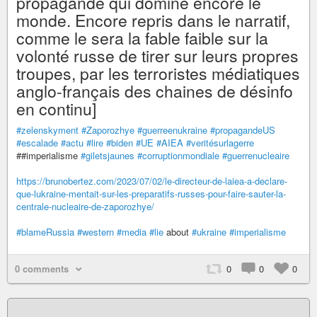
propagande qui domine encore le
monde. Encore repris dans le narratif,
comme le sera la fable faible sur la
volonté russe de tirer sur leurs propres
troupes, par les terroristes médiatiques
anglo-français des chaines de désinfo
en continu]
#zelenskyment
#Zaporozhye
#guerreenukraine
#propagandeUS
#escalade
#actu
#lire
#biden
#UE
#AIEA
#veritésurlagerre
##imperialisme
#giletsjaunes
#corruptionmondiale
#guerrenucleaire
https://brunobertez.com/2023/07/02/le-directeur-de-laiea-a-declare-
que-lukraine-mentait-sur-les-preparatifs-russes-pour-faire-sauter-la-
centrale-nucleaire-de-zaporozhye/
#blameRussia
#western
#media
#lie
about
#ukraine
#imperialisme
0 comments
0
0
0