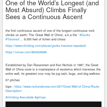
One of the World’s Longest (and
Most Absurd) Climbs Finally
Sees a Continuous Ascent
the first continuous ascent of one of the longest continuous rock
climbs on earth: The ‘Great Wall of China’, a.k.a the ‘
#Gunks
#Traverse
’… 9,000 feet of lichen and choss
https://www.climbing.com/places/gunks-traverse-repeated/
https://vimeo.com/864526688
Established by Dan Rosanstein and Ken Nichols in 1987, the Great
Wall of China route is a masterpiece of esoterica which traverses the
entire wall, its greatest crux may be jug rash, bugs, and dog walkers.
67 pitches
topo :
https://www.rockandsnow.com/267/Great-Wall-of-China-Route-
Description/
#climbing
#escalade
#grimpe