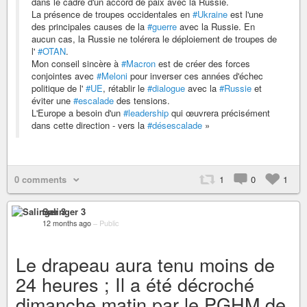
dans le cadre d'un accord de paix avec la Russie.
La présence de troupes occidentales en
#Ukraine
est l'une
des principales causes de la
#guerre
avec la Russie. En
aucun cas, la Russie ne tolérera le déploiement de troupes de
l'
#OTAN
.
Mon conseil sincère à
#Macron
est de créer des forces
conjointes avec
#Meloni
pour inverser ces années d'échec
politique de l'
#UE
, rétablir le
#dialogue
avec la
#Russie
et
éviter une
#escalade
des tensions.
L'Europe a besoin d'un
#leadership
qui œuvrera précisément
dans cette direction - vers la
#désescalade
»
0 comments
1
0
1
Salinger 3
12 months ago
–
Public
Le drapeau aura tenu moins de
24 heures ; Il a été décroché
dimanche matin par le PGHM de