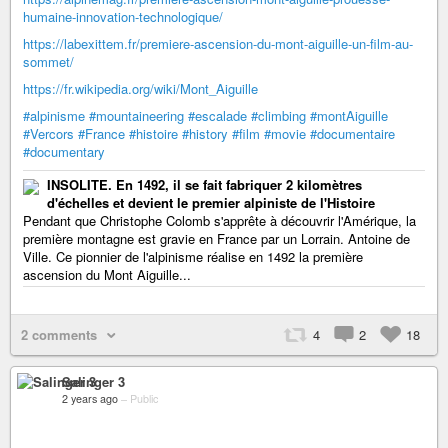
humaine-innovation-technologique/
https://labexittem.fr/premiere-ascension-du-mont-aiguille-un-film-au-
sommet/
https://fr.wikipedia.org/wiki/Mont_Aiguille
#alpinisme
#mountaineering
#escalade
#climbing
#montAiguille
#Vercors
#France
#histoire
#history
#film
#movie
#documentaire
#documentary
INSOLITE. En 1492, il se fait fabriquer 2 kilomètres
d'échelles et devient le premier alpiniste de l'Histoire
Pendant que Christophe Colomb s'apprête à découvrir l'Amérique, la
première montagne est gravie en France par un Lorrain. Antoine de
Ville. Ce pionnier de l'alpinisme réalise en 1492 la première
ascension du Mont Aiguille...
2 comments
4
2
18
Salinger 3
2 years ago
–
Public