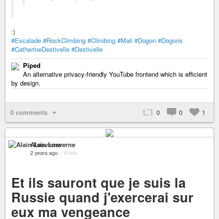
:)
#Escalade
#RockClimbing
#Climbing
#Mali
#Dogon
#Dogons
#CatherineDestivelle
#Destivelle
Piped
An alternative privacy-friendly YouTube frontend which is efficient
by design.
0 comments
0
0
1
Alain Lasverne
2 years ago
–
Public
Et ils sauront que je suis la
Russie quand j'exercerai sur
eux ma vengeance