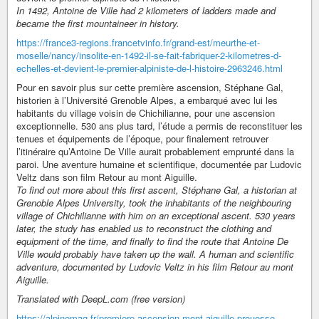
In 1492, Antoine de Ville had 2 kilometers of ladders made and
became the first mountaineer in history.
https://france3-regions.francetvinfo.fr/grand-est/meurthe-et-
moselle/nancy/insolite-en-1492-il-se-fait-fabriquer-2-kilometres-d-
echelles-et-devient-le-premier-alpiniste-de-l-histoire-2963246.html
Pour en savoir plus sur cette première ascension, Stéphane Gal,
historien à l’Université Grenoble Alpes, a embarqué avec lui les
habitants du village voisin de Chichilianne, pour une ascension
exceptionnelle. 530 ans plus tard, l’étude a permis de reconstituer les
tenues et équipements de l’époque, pour finalement retrouver
l’itinéraire qu’Antoine De Ville aurait probablement emprunté dans la
paroi. Une aventure humaine et scientifique, documentée par Ludovic
Veltz dans son film Retour au mont Aiguille.
To find out more about this first ascent, Stéphane Gal, a historian at
Grenoble Alpes University, took the inhabitants of the neighbouring
village of Chichilianne with him on an exceptional ascent. 530 years
later, the study has enabled us to reconstruct the clothing and
equipment of the time, and finally to find the route that Antoine De
Ville would probably have taken up the wall. A human and scientific
adventure, documented by Ludovic Veltz in his film Retour au mont
Aiguille.
Translated with DeepL.com (free version)
https://alpinemag.fr/premiere-ascension-mont-aiguille-prouesse-