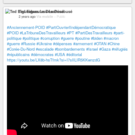
Ted Eigueulass Le Désabusé
2 years ago
Via mobile
–
Public
#Anciennement-POID
#PartiOuvrierIIndépendantDémocratique
#POID
#LaTribuneDesTravailleurs
#PT
#PartiDesTravailleurs
#parti-
politique
#politique
#corruption
#guerre
#poutine
#biden
#macron
#guerre
#Russie
#Ukraine
#dépenses
#armement
#OTAN
#Chine
#Corée-Du-Nord
#escalade
#bombardements
#Israel
#Gaza
#réfugiés
#républicains
#démocrates
#USA
#éditorial
https://youtu.be/LX8b-hsTfmk?si=I7sIILIR5KKwnzdG