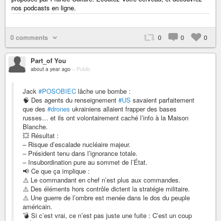
nos podcasts en ligne.
0 comments
0
0
0
Part_of You
about a year ago
–
Public
Jack
#POSOBIEC
lâche une bombe :
🧠 Des agents du renseignement
#US
savaient parfaitement
que des
#drones
ukrainiens allaient frapper des bases
russes… et ils ont volontairement caché l’info à la Maison
Blanche.
💥 Résultat :
– Risque d’escalade nucléaire majeur.
– Président tenu dans l’ignorance totale.
– Insubordination pure au sommet de l’État.
📢 Ce que ça implique :
⚠️ Le commandant en chef n’est plus aux commandes.
⚠️ Des éléments hors contrôle dictent la stratégie militaire.
⚠️ Une guerre de l’ombre est menée dans le dos du peuple
américain.
💣 Si c’est vrai, ce n’est pas juste une fuite : C’est un coup