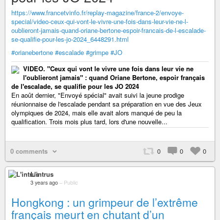
https://www.francetvinfo.fr/replay-magazine/france-2/envoye-
special/video-ceux-qui-vont-le-vivre-une-fois-dans-leur-vie-ne-l-
oublieront-jamais-quand-oriane-bertone-espoir-francais-de-l-escalade-
se-qualifie-pour-les-jo-2024_6448291.html
#orianebertone
#escalade
#grimpe
#JO
VIDEO. "Ceux qui vont le vivre une fois dans leur vie ne
l'oublieront jamais" : quand Oriane Bertone, espoir français
de l'escalade, se qualifie pour les JO 2024
En août dernier, "Envoyé spécial" avait suivi la jeune prodige
réunionnaise de l'escalade pendant sa préparation en vue des Jeux
olympiques de 2024, mais elle avait alors manqué de peu la
qualification. Trois mois plus tard, lors d'une nouvelle...
0 comments
0
0
0
L'intrus
3 years ago
–
Public
Hongkong : un grimpeur de l’extrême
français meurt en chutant d’un