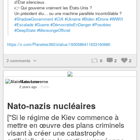
d’État silencieux.
👉 Qui gouverne vraiment les États-Unis ?
Un président élu… ou une machine parallèle incontrôlable ?
#ShadowGovernment
#CIA
#Ukraine
#Biden
#Drone
#WWIII
#Escalade
#Guerre
#DémocratieEnDanger
#Posobiec
#DeepState
#MensongeOfficiel
https://x.com/Planetes360/status/1930586411633160680
2 comments
0
2
2
Alain Lasverne
2 years ago
–
Public
Nato-nazis nucléaires
["Si le régime de Kiev commence à
mettre en œuvre des plans criminels
visant à créer une catastrophe