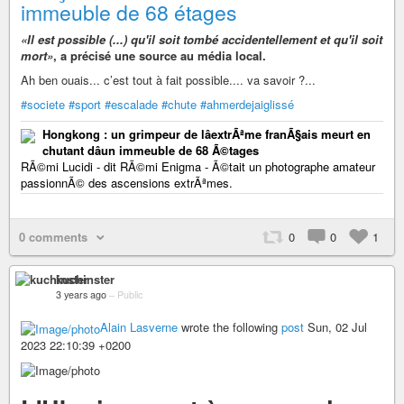
immeuble de 68 étages
«Il est possible (...) qu'il soit tombé accidentellement et qu'il soit
mort»
, a précisé une source au média local.
Ah ben ouais... c’est tout à fait possible.... va savoir ?...
#societe
#sport
#escalade
#chute
#ahmerdejaiglissé
Hongkong : un grimpeur de lâextrÃªme franÃ§ais meurt en
chutant dâun immeuble de 68 Ã©tages
RÃ©mi Lucidi - dit RÃ©mi Enigma - Ã©tait un photographe amateur
passionnÃ© des ascensions extrÃªmes.
0 comments
0
0
1
kuchinster
3 years ago
–
Public
Alain Lasverne
wrote the following
post
Sun, 02 Jul
2023 22:10:39 +0200