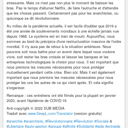
stressante. Mais ce n'est pas non plus le moment de baisser les
bras. Pas le temps d'allumer Netflix, de faire l'autruche et d'attendre
que les choses passent. Certainement pas pour les anarchistes, ou
quiconque se dit révolutionnaire.
Au milieu de la pandémie actuelle, il est facile d'oublier que 2019 a
été une année de soulèvements mondiaux à une échelle jamais vue
depuis 1968. Le système est en train de mourir. Aujourd'hui, nous
sommes au bord du précipice d'une restructuration massive de l'ordre
mondial. Il n'y aura pas de retour à la situation antérieure. Nous
pouvons soit nous battre pour un avenir dans lequel nous voulons
vivre, soit rester les bras croisés et laisser les banques et les
entreprises technologiques le choisir pour nous. Il est important que
nous prenions les mesures nécessaires pour nous protéger
mutuellement pendant cette crise. Bien sûr. Mais il est également
important que nous prenions les mesures nécessaires pour nous
protéger les uns les autres de ce qui vient après. Et cela signifie
s'organiser.
Remarque : ces entretiens ont été filmés pour la plupart en janvier
2020, avant l'épidémie de COVID-19
Anti-copyright © 2022 SUB.MEDIA
Traduit avec
www.DeepL.com/Translator
(version gratuite)
#anarchie
#anarchiste
,
#Revolutionnaire
#Revolution
#Sociale
&
#Libertaire
#auto-gestion
#groupe
#affinité
#Solidarité
#aide
#entraide