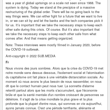
was a year of global uprisings on a scale not seen since 1968. The
system is dying. Today we stand at the precipice of a massive
restructuring of the global order. There will be no going back to the
way things were. We can either fight for a future that we want to live
in, or we can sit by and let the banks and the tech companies pick it
for us. It’s important that we take the necessary steps to keep each
other safe during this crisis. Of course. But it’s also important that
we take the necessary steps to keep each other safe from what
comes after. And that means getting organized.
Note: These interviews were mostly filmed in January 2020, before
the COVID-19 outbreak.
Anti-copyright © 2022 SUB.MEDIA
Fr
Nous vivons des jours sombres. Alors que la crise du COVID-19 met
notre monde sens dessus dessous, l'isolement social et l'atomisation
du capitalisme ont fait place à une véritable distanciation sociale. Au
moment où nous avons le plus besoin de nous rassembler, on nous
dit que le contact humain peut nous tuer. La sonnette d'alarme
retentit partout alors que les morts s'accumulent, que l'économie
brûle et que la santé mentale d'un nombre croissant de personnes se
détériore. Il s'agit de la crise mondiale la plus grave et la plus
profonde que la plupart d'entre nous, qui sommes en vie aujourd'hui,
ayons jamais connue. C'est une période terrifiante, aliénante et