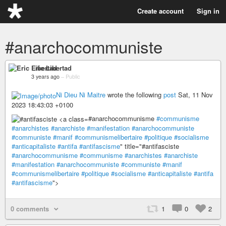
Create account
Sign in
#anarchocommuniste
Eric Libertad
3 years ago
–
Public
Ni Dieu Ni Maitre
wrote the following
post
Sat, 11 Nov
2023 18:43:03 +0100
#anarchocommunisme
#communisme
#anarchistes
#anarchiste
#manifestation
#anarchocommuniste
#communiste
#manif
#communismelibertaire
#politique
#socialisme
#anticapitaliste
#antifa
#antifascisme
" title="#antifasciste
#anarchocommunisme
#communisme
#anarchistes
#anarchiste
#manifestation
#anarchocommuniste
#communiste
#manif
#communismelibertaire
#politique
#socialisme
#anticapitaliste
#antifa
#antifascisme
">
0 comments
1
0
2