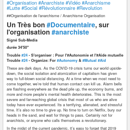
#Organisation
#Anarchiste
#Vidéo
#Anarchisme
#Lutte
#Social
#Révolutionnaire
#Revolution
##Organisation de l'anarchisme / Anarchisme Organisation
Un Très bon
#Documentaire
, sur
l'organisation
#anarchiste
Signé Sub-Media
durée 34'50"
Trouble
#24
- S'organiser : Pour l'#Autonomie et l'#Aide mutuelle
Trouble
#24
- Organize: For
#Autonomy
&
#Mutual
#Aid
These are dark days. As the COVID-19 crisis turns our world upside-
down, the social isolation and atomization of capitalism has given
way to full-blown social distancing. At a time when we most need to
come together, we’re told that human contact can kill us. Alarm bells
are flashing everywhere as the dead pile up, the economy burns, and
more and more people’s mental health deteriorates. This is the most
severe and far-reaching global crisis that most of us who are alive
today have ever experienced. Its a terrifying, alienated, and stressful
time. It’s also no time to give up. No time to turn on Netflix, bury our
heads in the sand, and wait for things to pass. Certainly not for
anarchists, or anyone who calls themselves a revolutionary.
In the midst of the current pandemic, it’s easy to forget that 2019