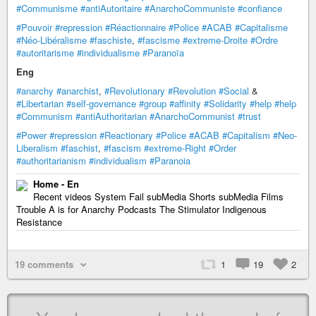
#Communisme
#antiAutoritaire
#AnarchoCommuniste
#confiance
#Pouvoir
#repression
#Réactionnaire
#Police
#ACAB
#Capitalisme
#Néo-Libéralisme
#faschiste
,
#fascisme
#extreme-Droite
#Ordre
#autoritarisme
#individualisme
#Paranoïa
Eng
#anarchy
#anarchist
,
#Revolutionary
#Revolution
#Social
&
#Libertarian
#self-governance
#group
#affinity
#Solidarity
#help
#help
#Communism
#antiAuthoritarian
#AnarchoCommunist
#trust
#Power
#repression
#Reactionary
#Police
#ACAB
#Capitalism
#Neo-
Liberalism
#faschist
,
#fascism
#extreme-Right
#Order
#authoritarianism
#individualism
#Paranoia
Home - En
Recent videos System Fail subMedia Shorts subMedia Films
Trouble A is for Anarchy Podcasts The Stimulator Indigenous
Resistance
19 comments
1
19
2