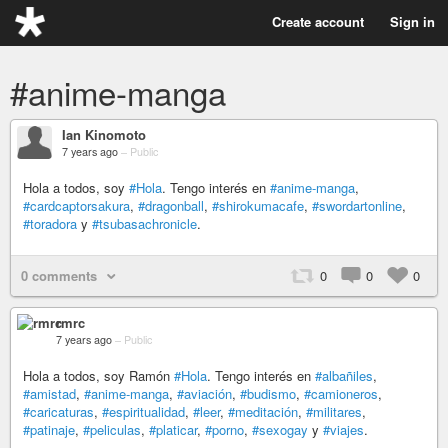
Create account
Sign in
#anime-manga
Ian Kinomoto
7 years ago
–
Public
Hola a todos, soy
#Hola
. Tengo interés en
#anime-manga
,
#cardcaptorsakura
,
#dragonball
,
#shirokumacafe
,
#swordartonline
,
#toradora
y
#tsubasachronicle
.
0 comments
0
0
0
rmrc
7 years ago
–
Public
Hola a todos, soy Ramón
#Hola
. Tengo interés en
#albañiles
,
#amistad
,
#anime-manga
,
#aviación
,
#budismo
,
#camioneros
,
#caricaturas
,
#espiritualidad
,
#leer
,
#meditación
,
#militares
,
#patinaje
,
#peliculas
,
#platicar
,
#porno
,
#sexogay
y
#viajes
.