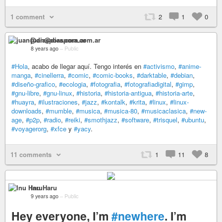
1 comment
2
1
0
juan@diaspora.com.ar
8 years ago
–
Public
#Hola
, acabo de llegar aquí. Tengo interés en
#activismo
,
#anime-
manga
,
#cinellerra
,
#comic
,
#comic-books
,
#darktable
,
#debian
,
#diseño-grafico
,
#ecologia
,
#fotografia
,
#fotografiadigital
,
#gimp
,
#gnu-libre
,
#gnu-linux
,
#historia
,
#historia-antigua
,
#historia-arte
,
#huayra
,
#ilustraciones
,
#jazz
,
#kontalk
,
#krita
,
#linux
,
#linux-
downloads
,
#mumble
,
#musica
,
#musica-80
,
#musicaclasica
,
#new-
age
,
#p2p
,
#radio
,
#reiki
,
#smothjazz
,
#software
,
#trisquel
,
#ubuntu
,
#voyagerorg
,
#xfce
y
#yacy
.
11 comments
1
11
8
Inu Haru
9 years ago
–
Public
Hey everyone, I’m
#newhere
. I’m