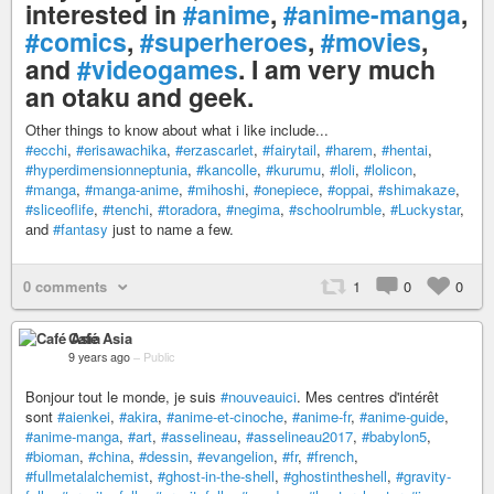
interested in
#anime
,
#anime-manga
,
#comics
,
#superheroes
,
#movies
,
and
#videogames
. I am very much
an otaku and geek.
Other things to know about what i like include...
#ecchi
,
#erisawachika
,
#erzascarlet
,
#fairytail
,
#harem
,
#hentai
,
#hyperdimensionneptunia
,
#kancolle
,
#kurumu
,
#loli
,
#lolicon
,
#manga
,
#manga-anime
,
#mihoshi
,
#onepiece
,
#oppai
,
#shimakaze
,
#sliceoflife
,
#tenchi
,
#toradora
,
#negima
,
#schoolrumble
,
#Luckystar
,
and
#fantasy
just to name a few.
0 comments
1
0
0
Café Asia
9 years ago
–
Public
Bonjour tout le monde, je suis
#nouveauici
. Mes centres d'intérêt
sont
#aienkei
,
#akira
,
#anime-et-cinoche
,
#anime-fr
,
#anime-guide
,
#anime-manga
,
#art
,
#asselineau
,
#asselineau2017
,
#babylon5
,
#bioman
,
#china
,
#dessin
,
#evangelion
,
#fr
,
#french
,
#fullmetalalchemist
,
#ghost-in-the-shell
,
#ghostintheshell
,
#gravity-