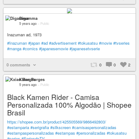
Digamma
5 years ago
–
Public
Inazuman ad, 1973
#Inazuman
#japan
#ad
#advertisement
#tokusatsu
#movie
#tvseries
#manga
#comics
#japanesemovie
#japanesetvserie
0 comments
0
0
2
Kxias Borges
5 years ago
–
Public
Black Kamen Rider - Camisa
Personalizada 100% Algodão | Shopee
Brasil
https://shopee.com.br/product/425505569/9866492803/
#estamparia
#serigrafia
#silkscreen
#camisaspersonalizadas
#estampaspersonalizadas
#estampas
#personalizadas
#tokusatsu
#series
#SeriesdeTV