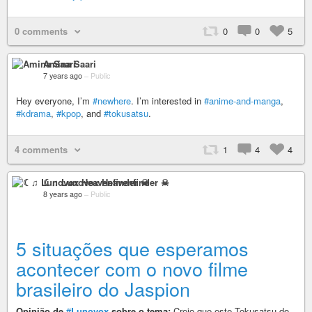
0 comments
0
0
5
Amina Saari
7 years ago
–
Public
Hey everyone, I’m
#newhere
. I’m interested in
#anime-and-manga
,
#kdrama
,
#kpop
, and
#tokusatsu
.
4 comments
1
4
4
☾♫ Lunovox Heavenfinder ☠
8 years ago
–
Public
5 situações que esperamos
acontecer com o novo filme
brasileiro do Jaspion
Opinião de
#Lunovox
sobre o tema:
Creio que este Tokusatsu do