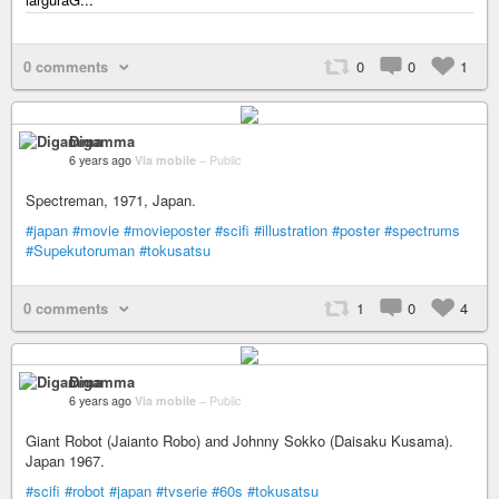
0 comments
0
0
1
Digamma
6 years ago
Via mobile
–
Public
Spectreman, 1971, Japan.
#japan
#movie
#movieposter
#scifi
#illustration
#poster
#spectrums
#Supekutoruman
#tokusatsu
0 comments
1
0
4
Digamma
6 years ago
Via mobile
–
Public
Giant Robot (Jaianto Robo) and Johnny Sokko (Daisaku Kusama).
Japan 1967.
#scifi
#robot
#japan
#tvserie
#60s
#tokusatsu