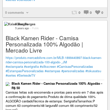
0 comments
0
0
0
Kxias Borges
5 years ago
–
Public
Black Kamen Rider - Camisa
Personalizada 100% Algodão |
Mercado Livre
https://produto.mercadolivre.com.br/MLB-1899440897-black-kamen-
rider-camisa-personalizada-100-algodo-_JM
#estamparia
#serigrafia
#silkscreen
#CamisasPersonalizadas
#EstampasPersonalizadas
#estampas
#personalizadas
#tokusatsu
#series
#SeriesdeTV
Black Kamen Rider - Camisa Personalizada 100% Algodão -
R$ 50
Camisas feitas sob encomenda e prontas para envio em 7 dias após
a confirmação do pagamento.Produto de ótima qualidade 100%
ALGODÃO cardadoTécnica de estampa: SerigrafiaTamanhos:P
comum 63 comprimento/48 larguraM comum 66 comprimento/52
larguraG...