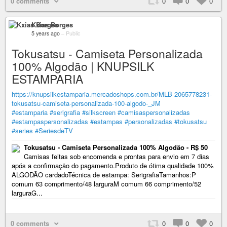
0 comments
0
0
0
Kxias Borges
5 years ago
–
Public
Tokusatsu - Camiseta Personalizada
100% Algodão | KNUPSILK
ESTAMPARIA
https://knupsilkestamparia.mercadoshops.com.br/MLB-2065778231-
tokusatsu-camiseta-personalizada-100-algodo-_JM
#estamparia
#serigrafia
#silkscreen
#camisaspersonalizadas
#estampaspersonalizadas
#estampas
#personalizadas
#tokusatsu
#series
#SeriesdeTV
Tokusatsu - Camiseta Personalizada 100% Algodão - R$ 50
Camisas feitas sob encomenda e prontas para envio em 7 dias
após a confirmação do pagamento.Produto de ótima qualidade 100%
ALGODÃO cardadoTécnica de estampa: SerigrafiaTamanhos:P
comum 63 comprimento/48 larguraM comum 66 comprimento/52
larguraG...
0 comments
0
0
0