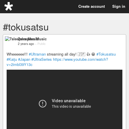
Create account
Sign in
#tokusatsu
7sleepers Music
2 years ago
–
Public
Wheeeeee!!!
#Ultraman
streaming all day! 🇯🇵 👍 😁
#Tokusatsu
#Kaiju
#Japan
#UltraSeries
https://www.youtube.com/watch?
v=2imbl39Y13c