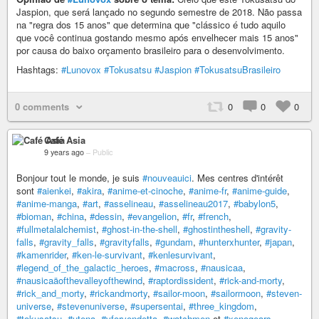
Jaspion, que será lançado no segundo semestre de 2018. Não passa
na "regra dos 15 anos" que determina que "clássico é tudo aquilo
que você continua gostando mesmo após envelhecer mais 15 anos"
por causa do baixo orçamento brasileiro para o desenvolvimento.
Hashtags:
#Lunovox
#Tokusatsu
#Jaspion
#TokusatsuBrasileiro
0 comments
0
0
0
Café Asia
9 years ago
–
Public
Bonjour tout le monde, je suis
#nouveauici
. Mes centres d'intérêt
sont
#aienkei
,
#akira
,
#anime-et-cinoche
,
#anime-fr
,
#anime-guide
,
#anime-manga
,
#art
,
#asselineau
,
#asselineau2017
,
#babylon5
,
#bioman
,
#china
,
#dessin
,
#evangelion
,
#fr
,
#french
,
#fullmetalalchemist
,
#ghost-in-the-shell
,
#ghostintheshell
,
#gravity-
falls
,
#gravity_falls
,
#gravityfalls
,
#gundam
,
#hunterxhunter
,
#japan
,
#kamenrider
,
#ken-le-survivant
,
#kenlesurvivant
,
#legend_of_the_galactic_heroes
,
#macross
,
#nausicaa
,
#nausicaäofthevalleyofthewind
,
#raptordissident
,
#rick-and-morty
,
#rick_and_morty
,
#rickandmorty
,
#sailor-moon
,
#sailormoon
,
#steven-
universe
,
#stevenuniverse
,
#supersentai
,
#three_kingdom
,
#tokusatsu
,
#utena
,
#vforvendetta
,
#watchmen
et
#xenogears
.