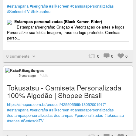
#estamparia
#serigrafia
#silkscreen
#camisaspersonalizadas
#SeriesdeTV
#tokusatsu
Estampas personalizadas (Black Kamen Rider)
Estamparia/serigrafia: Criação e Vetorização de artes e logos
Personalize sua ideia: imagem, frase ou logo preferido. Camisas
perso...
0 comments
0
0
0
Kxias Borges
5 years ago
–
Public
Tokusatsu - Camiseta Personalizada
100% Algodão | Shopee Brasil
https://shopee.com.br/product/425505569/13052001917/
#estamparia
#serigrafia
#silkscreen
#camisaspersonalizadas
#estampaspersonalizadas
#estampas
#personalizadas
#tokusatsu
#series
#SeriesdeTV