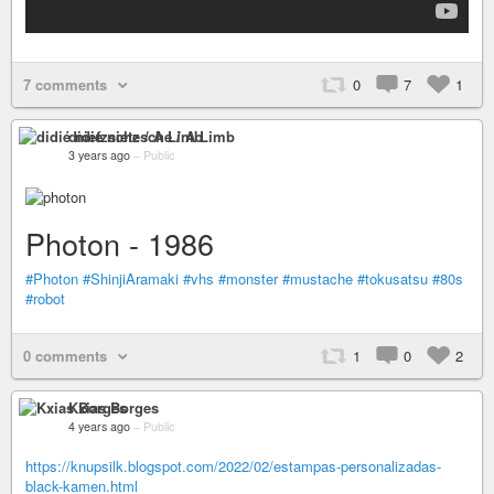
7 comments
0
7
1
didié nietzsche / A Limb
3 years ago
–
Public
Photon - 1986
#Photon
#ShinjiAramaki
#vhs
#monster
#mustache
#tokusatsu
#80s
#robot
0 comments
1
0
2
Kxias Borges
4 years ago
–
Public
https://knupsilk.blogspot.com/2022/02/estampas-personalizadas-
black-kamen.html