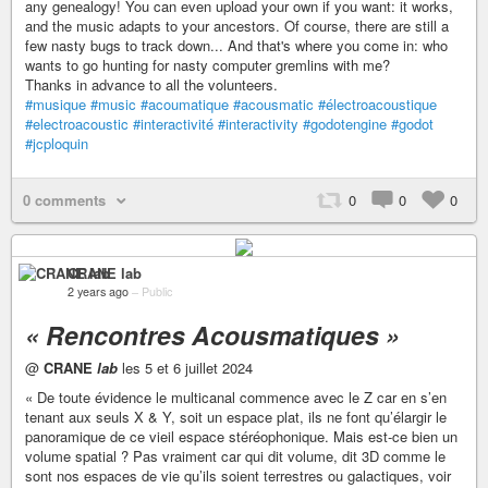
any genealogy! You can even upload your own if you want: it works,
and the music adapts to your ancestors. Of course, there are still a
few nasty bugs to track down... And that's where you come in: who
wants to go hunting for nasty computer gremlins with me?
Thanks in advance to all the volunteers.
#musique
#music
#acoumatique
#acousmatic
#électroacoustique
#electroacoustic
#interactivité
#interactivity
#godotengine
#godot
#jcploquin
0 comments
0
0
0
CRANE lab
2 years ago
–
Public
« Rencontres Acousmatiques »
@
CRANE
lab
les 5 et 6 juillet 2024
« De toute évidence le multicanal commence avec le Z car en s’en
tenant aux seuls X & Y, soit un espace plat, ils ne font qu’élargir le
panoramique de ce vieil espace stéréophonique. Mais est-ce bien un
volume spatial ? Pas vraiment car qui dit volume, dit 3D comme le
sont nos espaces de vie qu’ils soient terrestres ou galactiques, voir