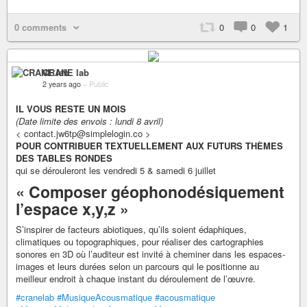
0 comments
0
0
1
CRANE lab
2 years ago
–
Public
IL VOUS RESTE UN MOIS
(Date limite des envois : lundi 8 avril)
< contact.jw6tp@simplelogin.co >
POUR CONTRIBUER TEXTUELLEMENT AUX FUTURS THÈMES
DES TABLES RONDES
qui se dérouleront les vendredi 5 & samedi 6 juillet
« Composer géophonodésiquement
l’espace x,y,z »
S’inspirer de facteurs abiotiques, qu’ils soient édaphiques,
climatiques ou topographiques, pour réaliser des cartographies
sonores en 3D où l’auditeur est invité à cheminer dans les espaces-
images et leurs durées selon un parcours qui le positionne au
meilleur endroit à chaque instant du déroulement de l’œuvre.
#cranelab
#MusiqueAcousmatique
#acousmatique