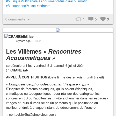
#MusiqueMulticanale
#AcousmaticMusic
#acousmatic
#MultichannelMusic
#indream
0 comments
1
0
3
CRANE lab
3 years ago
–
Public
Les VIIIèmes
« Rencontres
Acousmatiques »
se dérouleront les vendredi 5 & samedi 6 juillet 2024
@
CRANE
lab
APPEL À CONTRIBUTION
(Date limite des envois : lundi 8 avril)
« Composer géophonodésiquement l’espace x,y,z »
S’inspirer de facteurs abiotiques, qu’ils soient édaphiques,
climatiques ou topographiques, pour réaliser des cartographies
sonores en 3D où l’auditeur est invité à cheminer dans les espaces-
images et leurs durées selon un parcours qui le positionne au
meilleur endroit à chaque instant du déroulement de l’œuvre.
< contact.jw6tp@simplelogin.co >