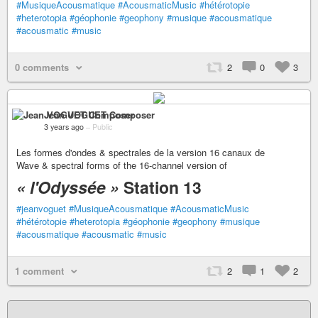
#MusiqueAcousmatique
#AcousmaticMusic
#hétérotopie
#heterotopia
#géophonie
#geophony
#musique
#acousmatique
#acousmatic
#music
0 comments
2
0
3
Jean VOGUET Composer
3 years ago
–
Public
Les formes d'ondes & spectrales de la version 16 canaux de
Wave & spectral forms of the 16-channel version of
« l'Odyssée »
Station 13
#jeanvoguet
#MusiqueAcousmatique
#AcousmaticMusic
#hétérotopie
#heterotopia
#géophonie
#geophony
#musique
#acousmatique
#acousmatic
#music
1 comment
2
1
2