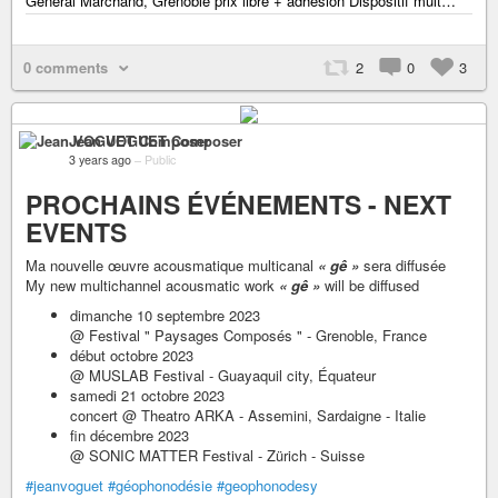
Général Marchand, Grenoble prix libre + adhésion Dispositif mult…
0 comments
2
0
3
Jean VOGUET Composer
3 years ago
–
Public
PROCHAINS ÉVÉNEMENTS - NEXT
EVENTS
Ma nouvelle œuvre acousmatique multicanal
« gê »
sera diffusée
My new multichannel acousmatic work
« gê »
will be diffused
dimanche 10 septembre 2023
@ Festival " Paysages Composés " - Grenoble, France
début octobre 2023
@ MUSLAB Festival - Guayaquil city, Équateur
samedi 21 octobre 2023
concert @ Theatro ARKA - Assemini, Sardaigne - Italie
fin décembre 2023
@ SONIC MATTER Festival - Zürich - Suisse
#jeanvoguet
#géophonodésie
#geophonodesy