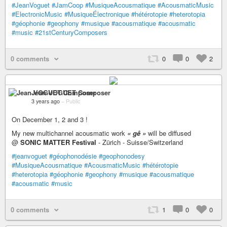
#JeanVoguet
#JamCoop
#MusiqueAcousmatique
#AcousmaticMusic
#ElectronicMusic
#MusiqueÉlectronique
#hétérotopie
#heterotopia
#géophonie
#geophony
#musique
#acousmatique
#acousmatic
#music
#21stCenturyComposers
0 comments
0
0
2
Jean VOGUET Composer
3 years ago
–
Public
On December 1, 2 and 3 !
My new multichannel acousmatic work
« gê »
will be diffused
@
SONIC MATTER Festival
- Zürich - Suisse/Switzerland
#jeanvoguet
#géophonodésie
#geophonodesy
#MusiqueAcousmatique
#AcousmaticMusic
#hétérotopie
#heterotopia
#géophonie
#geophony
#musique
#acousmatique
#acousmatic
#music
0 comments
1
0
0