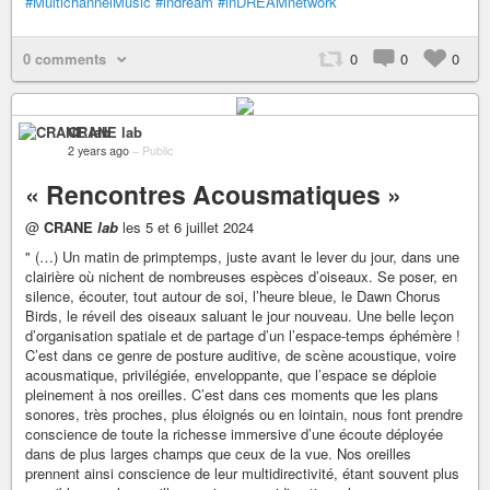
#MultichannelMusic
#indream
#inDREAMnetwork
0 comments
0
0
0
CRANE lab
2 years ago
–
Public
« Rencontres Acousmatiques »
@
CRANE
lab
les 5 et 6 juillet 2024
" (…) Un matin de primptemps, juste avant le lever du jour, dans une
clairière où nichent de nombreuses espèces d’oiseaux. Se poser, en
silence, écouter, tout autour de soi, l’heure bleue, le Dawn Chorus
Birds, le réveil des oiseaux saluant le jour nouveau. Une belle leçon
d’organisation spatiale et de partage d’un l’espace-temps éphémère !
C’est dans ce genre de posture auditive, de scène acoustique, voire
acousmatique, privilégiée, enveloppante, que l’espace se déploie
pleinement à nos oreilles. C’est dans ces moments que les plans
sonores, très proches, plus éloignés ou en lointain, nous font prendre
conscience de toute la richesse immersive d’une écoute déployée
dans de plus larges champs que ceux de la vue. Nos oreilles
prennent ainsi conscience de leur multidirectivité, étant souvent plus