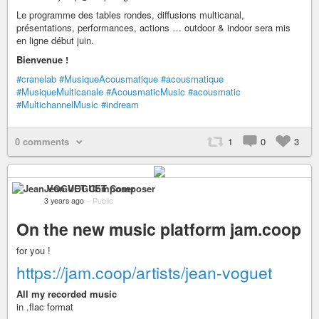
Le programme des tables rondes, diffusions multicanal,
présentations, performances, actions … outdoor & indoor sera mis
en ligne début juin.
Bienvenue !
#cranelab
#MusiqueAcousmatique
#acousmatique
#MusiqueMulticanale
#AcousmaticMusic
#acousmatic
#MultichannelMusic
#indream
0 comments
1
0
3
Jean VOGUET Composer
3 years ago
–
Public
On the new music platform jam.coop
for you !
https://jam.coop/artists/jean-voguet
All my recorded music
in .flac format