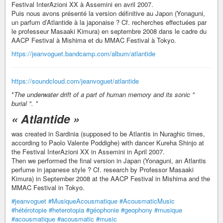
Festival InterAzioni XX à Assemini en avril 2007.
Puis nous avons présenté la version définitive au Japon (Yonaguni,
un parfum d’Atlantide à la japonaise ? Cf. recherches effectuées par
le professeur Masaaki Kimura) en septembre 2008 dans le cadre du
AACP Festival à Mishima et du MMAC Festival à Tokyo.
https://jeanvoguet.bandcamp.com/album/atlantide
https://soundcloud.com/jeanvoguet/atlantide
*
The underwater drift of a part of human memory and its sonic "
burial ". *
« Atlantide »
was created in Sardinia (supposed to be Atlantis in Nuraghic times,
according to Paolo Valente Poddighe) with dancer Kureha Shinjo at
the Festival InterAzioni XX in Assemini in April 2007.
Then we performed the final version in Japan (Yonaguni, an Atlantis
perfume in japanese style ? Cf. research by Professor Masaaki
Kimura) in September 2008 at the AACP Festival in Mishima and the
MMAC Festival in Tokyo.
#jeanvoguet
#MusiqueAcousmatique
#AcousmaticMusic
#hétérotopie
#heterotopia
#géophonie
#geophony
#musique
#acousmatique
#acousmatic
#music