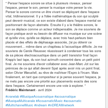
" Penser l'espace sonore se situe à plusieurs niveaux, penser
l'espace, penser le son, penser la musique voire penser la vie.
Penser le sonore comme un être vivant se déployant dans l'espace
vital, tridimensionnel. Il y a l'idée mathématique du son qui sculpté
peut devenir musical, ce son existe d'abord dans l'espace mental se
positionnant de façon abstraite. Ensuite il y a le théâtre sonore, le
son se déplace comme un acteur indispensable. Je me souviens de
façon pratique avoir eu besoin de diffuser ma musique sur une scène
et qu'elle vive, qu'elle se déplace, avec trois haut-parleurs bien
placés et des effets de déphasage associés, j'ai pu obtenir ce
mouvement... même dans un chapiteau à l'acoustique difficile. Je me
souviens de Carole Rieussec réussissant à condenser tous les sons
de sa pièces électroacoustique dans un petit transistor final façon
Krapp's last tape, du son tout azimuth concentré dans un petit point
final. Je me souviens d'avoir collaborer avec Jean-Marc Jot sur les
prémices de ce qui allait devenir Spat après avoir mis un point final,
selon Olivier Warusfell, au rêve de maîtriser l'Espro à l'Ircam. Mais
finalement, en tant que compositeur si je pense souvent l'espace, je
ne mets pas encore une priorité aux placements exacts des sons
dans l'espace. Certainement encore une voie à explorer. "
Frédéric Maintenant
- avril 2024
#cranelab
#MusiqueAcousmatique
#acousmatique
#MusiqueMulticanale
#AcousmaticMusic
#acousmatic
#MultichannelMusic
#indream
#inDREAMnetwork