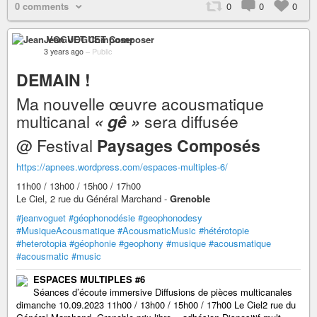
0 comments
0
0
0
Jean VOGUET Composer
3 years ago
–
Public
DEMAIN !
Ma nouvelle œuvre acousmatique
multicanal
« gê »
sera diffusée
@ Festival
Paysages Composés
https://apnees.wordpress.com/espaces-multiples-6/
11h00 / 13h00 / 15h00 / 17h00
Le Ciel, 2 rue du Général Marchand -
Grenoble
#jeanvoguet
#géophonodésie
#geophonodesy
#MusiqueAcousmatique
#AcousmaticMusic
#hétérotopie
#heterotopia
#géophonie
#geophony
#musique
#acousmatique
#acousmatic
#music
ESPACES MULTIPLES #6
Séances d’écoute immersive Diffusions de pièces multicanales
dimanche 10.09.2023 11h00 / 13h00 / 15h00 / 17h00 Le Ciel2 rue du