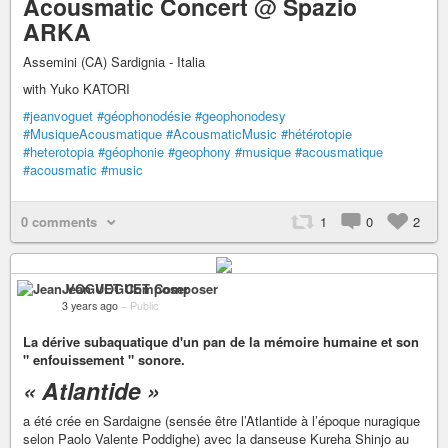
Acousmatic Concert
@
Spazio
ARKA
Assemini (CA) Sardignia - Italia
with Yuko KATORI
#jeanvoguet
#géophonodésie
#geophonodesy
#MusiqueAcousmatique
#AcousmaticMusic
#hétérotopie
#heterotopia
#géophonie
#geophony
#musique
#acousmatique
#acousmatic
#music
0 comments
1
0
2
Jean VOGUET Composer
3 years ago
–
Public
La dérive subaquatique d'un pan de la mémoire humaine et son
" enfouissement " sonore.
« Atlantide »
a été crée en Sardaigne (sensée être l’Atlantide à l’époque nuragique
selon Paolo Valente Poddighe) avec la danseuse Kureha Shinjo au