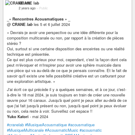
CRANE lab
2 years ago
–
Public
_« Rencontres Acousmatiques » _
@
CRANE
lab
les 5 et 6 juillet 2024
« Devrais-je avoir une perspective ou une idée différente pour la
composition multicanale ou non, par rapport à la création de pièces
stéréo ?
Oui, surtout si une certaine disposition des enceintes ou une réalité
technique est présentée.
Ce qui est plus curieux pour moi, cependant, c'est la façon dont cela
peut m'évoquer et m'inspirer pour avoir une sphère musicale dans
une pièce qui va au-delà de ce que je pensais connaître. Et le fait de
savoir qu'il existe une telle possibilité créative est un carburant pour
une exploration artistique. »
J'ai écrit ce qui précède il y a quelques semaines, et à ce jour, c'est-
à-dire le 18 mai 2024, je suis toujours en train de créer une nouvelle
œuvre pour 16 canaux. Jusqu'à quel point je peux aller au-delà de ce
que j'ai fait jusqu'à présent ou non, jusqu'à quel point je peux évoluer
ou non, cela reste à voir. Surveillez cet espace !!
Yuko Katori
- mai 2024
#cranelab
#MusiqueAcousmatique
#acousmatique
#MusiqueMulticanale
#AcousmaticMusic
#acousmatic