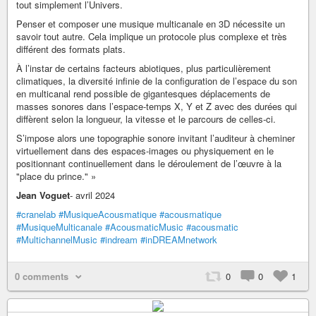
tout simplement l’Univers.
Penser et composer une musique multicanale en 3D nécessite un
savoir tout autre. Cela implique un protocole plus complexe et très
différent des formats plats.
À l’instar de certains facteurs abiotiques, plus particulièrement
climatiques, la diversité infinie de la configuration de l’espace du son
en multicanal rend possible de gigantesques déplacements de
masses sonores dans l’espace-temps X, Y et Z avec des durées qui
diffèrent selon la longueur, la vitesse et le parcours de celles-ci.
S’impose alors une topographie sonore invitant l’auditeur à cheminer
virtuellement dans des espaces-images ou physiquement en le
positionnant continuellement dans le déroulement de l’œuvre à la
"place du prince." »
Jean Voguet
- avril 2024
#cranelab
#MusiqueAcousmatique
#acousmatique
#MusiqueMulticanale
#AcousmaticMusic
#acousmatic
#MultichannelMusic
#indream
#inDREAMnetwork
0 comments
0
0
1