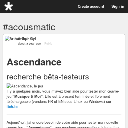
Create account
Sign in
#acousmatic
Arthur Gyl
about a year ago
–
Public
Ascendance
recherche bêta-testeurs
Il y a quelques mois, vous m'avez bien aidé pour tester mon œuvre-
jeu
"Musique & Moi"
. Elle est à présent terminée et librement
téléchargeable (versions FR et EN sous Linux ou Windows) sur
itch.io
Aujourd'hui, j'ai encore besoin de votre aide pour tester ma nouvelle
œuvre-jeu :
"Ascendance"
; une musique acousmatique interactive