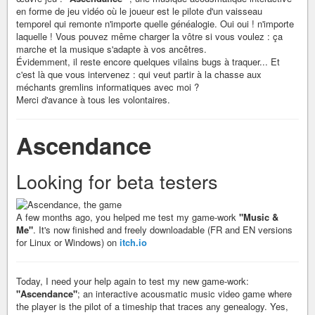
en forme de jeu vidéo où le joueur est le pilote d'un vaisseau
temporel qui remonte n'importe quelle généalogie. Oui oui ! n'importe
laquelle ! Vous pouvez même charger la vôtre si vous voulez : ça
marche et la musique s'adapte à vos ancêtres.
Évidemment, il reste encore quelques vilains bugs à traquer... Et
c'est là que vous intervenez : qui veut partir à la chasse aux
méchants gremlins informatiques avec moi ?
Merci d'avance à tous les volontaires.
Ascendance
Looking for beta testers
A few months ago, you helped me test my game-work
"Music &
Me"
. It's now finished and freely downloadable (FR and EN versions
for Linux or Windows) on
itch.io
Today, I need your help again to test my new game-work:
"Ascendance"
; an interactive acousmatic music video game where
the player is the pilot of a timeship that traces any genealogy. Yes,