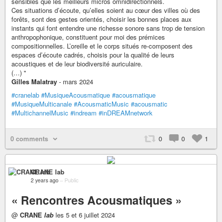
sensibles que les meilleurs micros omnidirectionnels.
Ces situations d’écoute, qu’elles soient au cœur des villes où des
forêts, sont des gestes orientés, choisir les bonnes places aux
instants qui font entendre une richesse sonore sans trop de tension
anthropophonique, constituent pour moi des prémices
compositionnelles. L’oreille et le corps situés re-composent des
espaces d’écoute cadrés, choisis pour la qualité de leurs
acoustiques et de leur biodiversité auriculaire.
(…) "
Gilles Malatray
- mars 2024
#cranelab
#MusiqueAcousmatique
#acousmatique
#MusiqueMulticanale
#AcousmaticMusic
#acousmatic
#MultichannelMusic
#indream
#inDREAMnetwork
0 comments
0
0
1
CRANE lab
2 years ago
–
Public
« Rencontres Acousmatiques »
@
CRANE
lab
les 5 et 6 juillet 2024