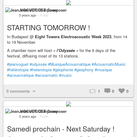
Jean VOGUET Composer
3 years ago
–
Public
STARTING TOMORROW !
In Budapest @
Eight Towers Electroacoustic Week 2023
, from 14
to 19 November.
A chamber room will host
« l'Odyssée »
for the 6 days of the
festival, diffusing most of its 13 stations.
#jeanvoguet
#odyssée
#MusiqueAcousmatique
#AcousmaticMusic
#hétérotopie
#heterotopia
#géophonie
#geophony
#musique
#acousmatique
#acousmatic
#music
0 comments
1
0
0
Jean VOGUET Composer
3 years ago
–
Public
Samedi prochain - Next Saturday !