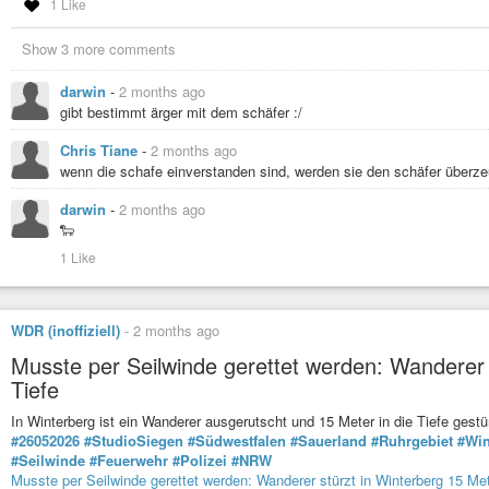
1 Like
Show 3 more comments
darwin
-
2 months ago
gibt bestimmt ärger mit dem schäfer :/
Chris Tiane
-
2 months ago
wenn die schafe einverstanden sind, werden sie den schäfer überze
darwin
-
2 months ago
🐑
1 Like
WDR (inoffiziell)
-
2 months ago
Musste per Seilwinde gerettet werden: Wanderer s
Tiefe
In Winterberg ist ein Wanderer ausgerutscht und 15 Meter in die Tiefe gest
#26052026
#StudioSiegen
#Südwestfalen
#Sauerland
#Ruhrgebiet
#Win
#Seilwinde
#Feuerwehr
#Polizei
#NRW
Musste per Seilwinde gerettet werden: Wanderer stürzt in Winterberg 15 Mete