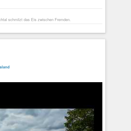
htal schmilzt das Eis zwischen Fremden.
sland