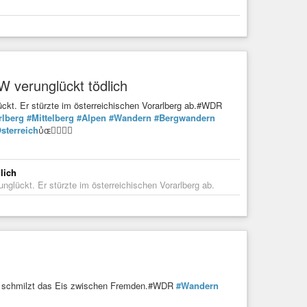
W verunglückt tödlich
lückt. Er stürzte im österreichischen Vorarlberg ab.#WDR
rlberg
#Mittelberg
#Alpen
#Wandern
#Bergwandern
sterreich

lich
unglückt. Er stürzte im österreichischen Vorarlberg ab.
al schmilzt das Eis zwischen Fremden.#WDR
#Wandern