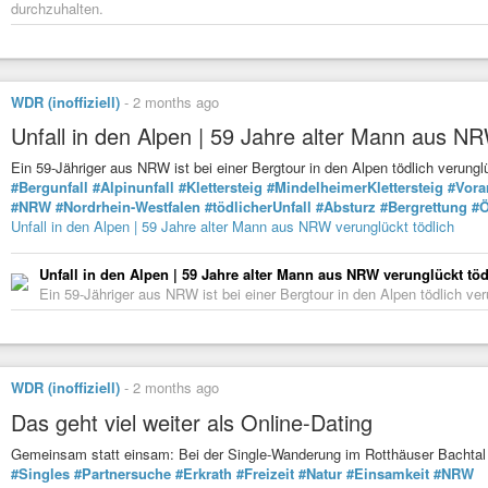
durchzuhalten.
WDR (inoffiziell)
-
2 months ago
Unfall in den Alpen | 59 Jahre alter Mann aus NR
Ein 59-Jähriger aus NRW ist bei einer Bergtour in den Alpen tödlich verung
#Bergunfall
#Alpinunfall
#Klettersteig
#MindelheimerKlettersteig
#Vora
#NRW
#Nordrhein-Westfalen
#tödlicherUnfall
#Absturz
#Bergrettung
#Ö
Unfall in den Alpen | 59 Jahre alter Mann aus NRW verunglückt tödlich
Unfall in den Alpen | 59 Jahre alter Mann aus NRW verunglückt töd
Ein 59-Jähriger aus NRW ist bei einer Bergtour in den Alpen tödlich ver
WDR (inoffiziell)
-
2 months ago
Das geht viel weiter als Online-Dating
Gemeinsam statt einsam: Bei der Single-Wanderung im Rotthäuser Bacht
#Singles
#Partnersuche
#Erkrath
#Freizeit
#Natur
#Einsamkeit
#NRW