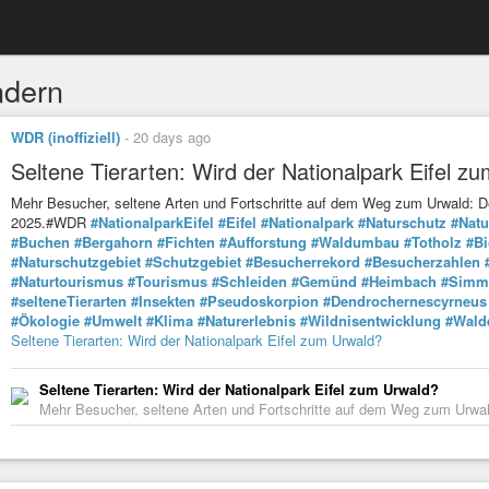
dern
WDR (inoffiziell)
-
20 days ago
Seltene Tierarten: Wird der Nationalpark Eifel z
Mehr Besucher, seltene Arten und Fortschritte auf dem Weg zum Urwald: Der 
2025.#WDR
#NationalparkEifel
#Eifel
#Nationalpark
#Naturschutz
#Natu
#Buchen
#Bergahorn
#Fichten
#Aufforstung
#Waldumbau
#Totholz
#Bi
#Naturschutzgebiet
#Schutzgebiet
#Besucherrekord
#Besucherzahlen
#Naturtourismus
#Tourismus
#Schleiden
#Gemünd
#Heimbach
#Simm
#selteneTierarten
#Insekten
#Pseudoskorpion
#Dendrochernescyrneus
#Ökologie
#Umwelt
#Klima
#Naturerlebnis
#Wildnisentwicklung
#Wald
Seltene Tierarten: Wird der Nationalpark Eifel zum Urwald?
Seltene Tierarten: Wird der Nationalpark Eifel zum Urwald?
Mehr Besucher, seltene Arten und Fortschritte auf dem Weg zum Urwald: 