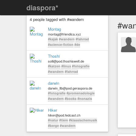
diaspora*
4 people tagged with #wandern
#wan
Montag
montag@friendica.xyz
#kajak
#wandern
#fahrrad
#science-fiction
#de
Thoshi
solli@pod.thoshiswelt.de
#katzen
#linux
#fotografie
#wandern
#fahrrad
darwin
darwin_ltb@pod.geraspora.de
#fotografie
#promenadologie
#wandern
#books
#nonazis
Hiker
hiker@pod.fedcast.ch
#natur
#tiere
#klassischemusik
#berge
#wandern