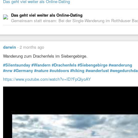
Das geht viel weiter als Online-Dating
Das geht viel weiter als Online-Dating
Gemeinsam statt einsam: Bei der Single-Wanderung im Rotthäuser Bac
darwin
-
2 months ago
Wanderung zum Drachenfels im Siebengebirge.
#Silentsunday
#Wandern
#Drachenfels
#Siebengebirge
#wanderung
#nrw
#Germany
#nature
#outdoors
#hiking
#wanderlust
#wegedurchda
https://www.youtube.com/watch?v=ID7FpQlyoAY