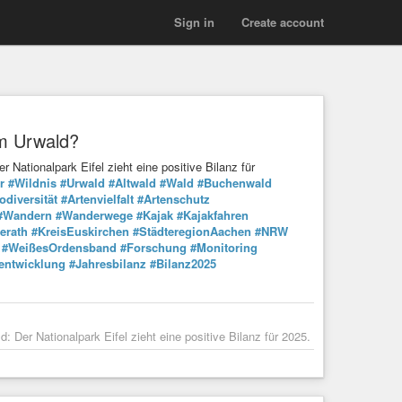
Sign in
Create account
um Urwald?
Nationalpark Eifel zieht eine positive Bilanz für
r
#Wildnis
#Urwald
#Altwald
#Wald
#Buchenwald
odiversität
#Artenvielfalt
#Artenschutz
#Wandern
#Wanderwege
#Kajak
#Kajakfahren
erath
#KreisEuskirchen
#StädteregionAachen
#NRW
#WeißesOrdensband
#Forschung
#Monitoring
entwicklung
#Jahresbilanz
#Bilanz2025
Der Nationalpark Eifel zieht eine positive Bilanz für 2025.