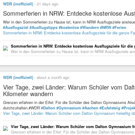
WDR (inoffiziell)
-
21 days ago
Sommerferien in NRW: Entdecke kostenlose Ausflu
Wer in den Sommerferien zu Hause ist, kann in NRW Ausflugsziele ansteuer
#Ausflugsziel
#Ausflugstipps
#kostenlos
#Wandern
#NRW
#Ferien
Sommerferien in NRW: Entdecke kostenlose Ausflugsziele für die ganze Fa
Sommerferien in NRW: Entdecke kostenlose Ausflugsziele für die 
Wer in den Sommerferien zu Hause ist, kann in NRW Ausflugsziele anste
WDR (inoffiziell)
-
about a month ago
Vier Tage, zwei Länder: Warum Schüler vom Dalt
Kilometer wandern
Grenzen erfahren in der Eifel: Für die Schüler des Dalton Gymnasiums Als
durchzuhalten.#WDR
#Dalton
#Gymnasium
#Aachen
#Eufelsteig
#Proje
Vier Tage, zwei Länder: Warum Schüler vom Dalton Gymnasium freiwillig ü
Vier Tage, zwei Länder: Warum Schüler vom Dalton Gymnasium fre
Grenzen erfahren in der Eifel: Für die Schüler des Dalton Gymnasiums