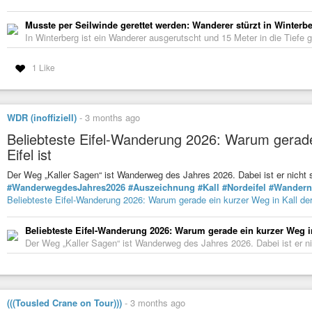
Musste per Seilwinde gerettet werden: Wanderer stürzt in Winterber
In Winterberg ist ein Wanderer ausgerutscht und 15 Meter in die Tiefe g
1 Like
WDR (inoffiziell)
-
3 months ago
Beliebteste Eifel-Wanderung 2026: Warum gerade 
Eifel ist
Der Weg „Kaller Sagen“ ist Wanderweg des Jahres 2026. Dabei ist er nicht 
#WanderwegdesJahres2026
#Auszeichnung
#Kall
#Nordeifel
#Wandern
Beliebteste Eifel-Wanderung 2026: Warum gerade ein kurzer Weg in Kall der 
Beliebteste Eifel-Wanderung 2026: Warum gerade ein kurzer Weg in 
Der Weg „Kaller Sagen“ ist Wanderweg des Jahres 2026. Dabei ist er nic
(((Tousled Crane on Tour)))
-
3 months ago