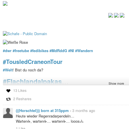
#dwr
#freetube
#fedibikes
#MdRddG
#NI
#Wandern
#TousledCraneonTour
#Welt
! Bist du noch da?
#Flachlandalpakas
…
Show more
… scheinen sich diese Frage auch zu stellen (-: Dann okkupierten sie mei
13 Likes
muss man ja auch mal eine
#Verschnaufpause
gönnen. Ab heute Nachmitta
2 Reshares
#Wochenende
. Vorher aber bei relativ adäquaten 8°C, kein
#Regen
und et
wieder wild: Regen und
#Sturmböen
. ggF. muss ich mich abholen lassen.
(((Horschtel))) born at 315ppm
-
3 months ago
Jetzt aber ein
#Kaffee
und was auf die
#Ohren
:
Heute wieder Regenradarpendeln…
Warten☕, warten☕… warten☕… looos🚴
https://youtu.be/l7XZGz3F4a4
1 Like