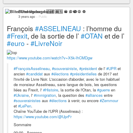
Bliter Underground 🇫🇷 ☠ ♫ ☯ ☮ ♽
3 years ago
–
Public
François
#ASSELINEAU
: l’homme du
#Frexit
, de la sortie de l’
#OTAN
et de l’
#euro
-
#LivreNoir
https://www.youtube.com/watch?v=X5k-IhCMDgw
#FrançoisAsselineau
,
#souverainiste
,
#président
de l'
#UPR
et
ancien
#candidat
aux
#élections
#présidentielles
de 2017 est
l'invité de Livre Noir. L'occasion d'aborder, avec le ton habituel
de monsieur Asselineau, sans langue de bois, les questions
liées au Frexit, l'
#Histoire
, la sortie de l'Otan, la
#guerre
en
#Ukraine
, l'
#immigration
, la question des
#alliances
entre
#souverainistes
aux
#élections
à venir, ou encore
#Zemmour
et
#LePen
.
Chaîne YouTube de l'UPR (Asselineau) :
https://www.youtube.com/@UprFr
Sommaire
00:00 - Annonce