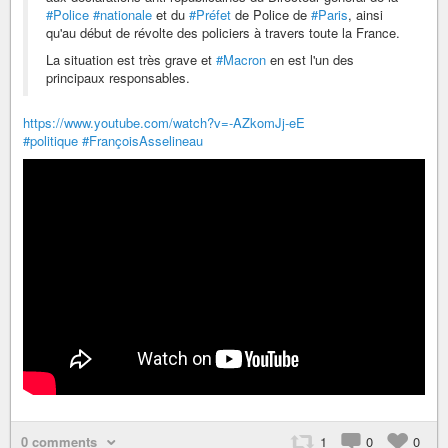
#Police
#nationale
et du
#Préfet
de Police de
#Paris
, ainsi
qu'au début de révolte des policiers à travers toute la France.
La situation est très grave et
#Macron
en est l'un des
principaux responsables.
https://www.youtube.com/watch?v=-AZkomJj-eE
#politique
#FrançoisAsselineau
0 comments
1
0
0