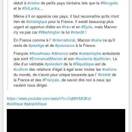
réduit à
#visiter
de petits pays lointains tels que la
#Mongolie
et le
#SriLanka
…
Même s’il on apprécie ces pays, il faut reconnaître qu'ils n'ont
rien de
#stratégique
pour la France. Il serait beaucoup plus
urgent et opportun d'aller en
#Iran
et en
#Syrie
, mais Macron
n'y va pas car
#Washington
le lui
#interdit
!
En France comme à l’
#international
, Macron
#ruine
ce qu’il
reste de
#prestige
et de
#puissance
à la France.
François
#Asselineau
#dénonce
cette
#catastrophe
ambulante
que sont
#EmmanuelMacron
et son
#tourisme
#politicien
. Le
rôle d’un véritable
#président
de la
#République
est de
#cultiver
des relations d’égal à égal avec toutes les
#nations
du monde, de n’avoir pour unique boussole que l’
#intérêt
de
la France et des
#Français
, de savoir dire non à ceux qui
veulent nous diriger.
https://www.youtube.com/watch?v=CqMftrMQKzI
#politique
#géopolitique