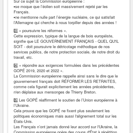
Sur ce sujet la Commission européenne :
▪️se moque que l’éolien soit massivement rejeté par les
Français.
▪️ne mentionne nulle part l’énergie nucléaire, ce qui satisfait
l’Allemagne qui cherche à nous torpiller depuis des années !
3️⃣ « poursuivre les réformes ».
Cette expression, typique de la langue de bois européiste,
signifie que LE GOUVERNEMENT FRANÇAIS - QUEL QU'IL
SOIT - doit poursuivre le détricotage méthodique de nos
services publics, de notre protection sociale, de notre droit du
travail, etc.
4️⃣ « répondre aux exigences formulées dans les précédentes
GOPÉ 2019, 2020 et 2022 ».
La Commission européenne rappelle ainsi sans le dire que le
gouvernement français doit RÉFORMER LES RETRAITES,
comme cela figurait explicitement les années précédentes,
n'en déplaise aux mensonges de Thierry Breton.
5️⃣ Les GOPÉ réaffirment le soutien de l’Union européenne à
l’Ukraine.
Cela prouve que les GOPÉ ne fixent plus seulement les
politiques économiques mais aussi l'alignement total sur les
États-Unis.
Les Français n’ont jamais donné leur accord sur l'Ukraine, la
Commission européenne opère des coups d'État à répétition.