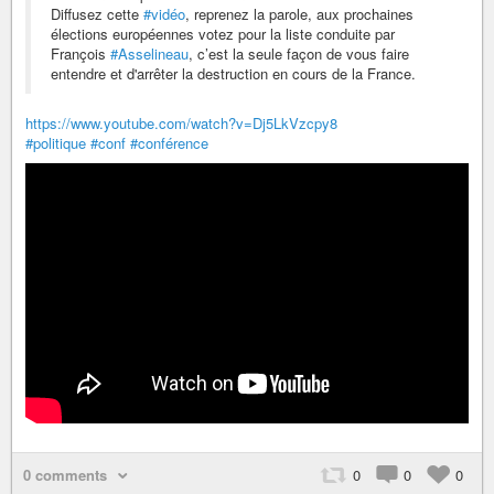
Diffusez cette
#vidéo
, reprenez la parole, aux prochaines
élections européennes votez pour la liste conduite par
François
#Asselineau
, c’est la seule façon de vous faire
entendre et d'arrêter la destruction en cours de la France.
https://www.youtube.com/watch?v=Dj5LkVzcpy8
#politique
#conf
#conférence
0 comments
0
0
0