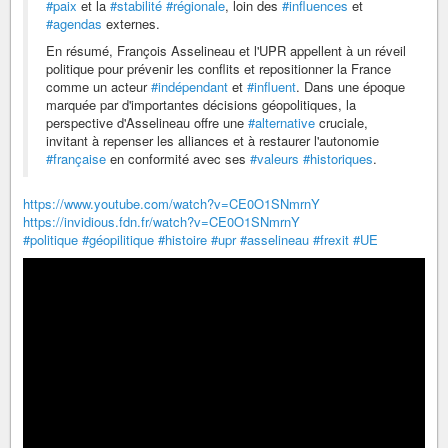
#paix
et la
#stabilité
#régionale
, loin des
#influences
et
#agendas
externes.
En résumé, François Asselineau et l'UPR appellent à un réveil
politique pour prévenir les conflits et repositionner la France
comme un acteur
#indépendant
et
#influent
. Dans une époque
marquée par d'importantes décisions géopolitiques, la
perspective d'Asselineau offre une
#alternative
cruciale,
invitant à repenser les alliances et à restaurer l'autonomie
#française
en conformité avec ses
#valeurs
#historiques
.
https://www.youtube.com/watch?v=CE0O1SNmrnY
https://invidious.fdn.fr/watch?v=CE0O1SNmrnY
#politique
#géopilitique
#histoire
#upr
#asselineau
#frexit
#UE