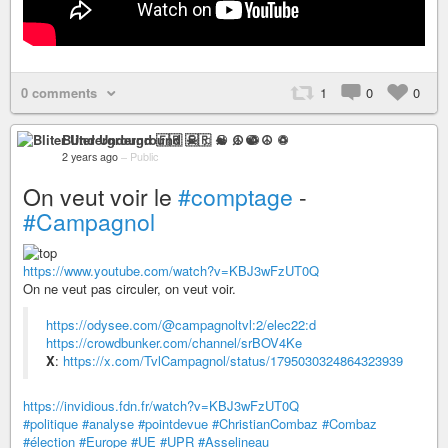
0 comments
1
0
0
Bliter Underground 🇫🇷 ☠ ♫ ☯ ☮ ♽
2 years ago
–
Public
On veut voir le
#comptage
-
#Campagnol
https://www.youtube.com/watch?v=KBJ3wFzUT0Q
On ne veut pas circuler, on veut voir.
https://odysee.com/@campagnoltvl:2/elec22:d
https://crowdbunker.com/channel/srBOV4Ke
X
:
https://x.com/TvlCampagnol/status/1795030324864323939
https://invidious.fdn.fr/watch?v=KBJ3wFzUT0Q
#politique
#analyse
#pointdevue
#ChristianCombaz
#Combaz
#élection
#Europe
#UE
#UPR
#Asselineau