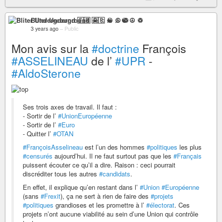
Bliter Underground 🇫🇷 ☠ ♫ ☯ ☮ ♽
3 years ago
–
Public
Mon avis sur la
#doctrine
François
#ASSELINEAU
de l’
#UPR
-
#AldoSterone
Ses trois axes de travail. Il faut :
- Sortir de l’
#UnionEuropéenne
- Sortir de l’
#Euro
- Quitter l’
#OTAN
#FrançoisAsselineau
est l’un des hommes
#politiques
les plus
#censurés
aujourd’hui. Il ne faut surtout pas que les
#Français
puissent écouter ce qu’il a dire. Raison : ceci pourrait
discréditer tous les autres
#candidats
.
En effet, il explique qu’en restant dans l’
#Union
#Européenne
(sans
#Frexit
), ça ne sert à rien de faire des
#projets
#politiques
grandioses et les promettre à l’
#électorat
. Ces
projets n’ont aucune viabilité au sein d’une Union qui contrôle