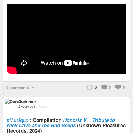
0 comments
2
0
0
Ours noir
2 years ago
–
Public
#Musique
:
Compilation
Honoris V – Tribute to
Nick Cave and the Bad Seeds
(Unknown Pleasures
Records, 2024)