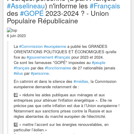
#Asselineau
) n'informe les
#Français
des
#GOPÉ
2023-2024 ? - Union
Populaire Républicaine
6 juin 2023
La
#Commission
#européenne
a publié les GRANDES
ORIENTATIONS POLITIQUES ET ÉCONOMIQUES qu'elle
fixe au
#gouvernement
#français
pour 2023 et 2024.
Ce sont les fameuses "GOPÉ" imposées au
#peuple
#français
par des
#fonctionnaires
de 27 nationalités jamais
#élus
par
#personne
.
En catimini et dans le silence des
#médias
, la Commission
européenne demande notamment de :
1️⃣ « réduire les aides publiques aux ménages et aux
entreprises pour atténuer l'inflation énergétique ». Elle ne
précise pas que cette inflation est due à l’Union européenne !
Notamment aux sanctions prises contre la Russie et aux
règles aberrantes du marché européen de l'électricité.
2️⃣ « mettre l’accent sur les énergies renouvelables, en
particulier l’éolien.»