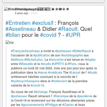
Bliter Underground 🇫🇷 ☠ ♫ ☯ ☮ ♽
3 years ago
–
Public
#Entretien
#exclusif
: François
#Asselineau
& Didier
#Raoult
. Quel
#bilan
pour le
#covid
? -
#UPR
#FrançoisAsselineau
a invité le
#professeur
#DidierRaoult
à
l’occasion de la
#publication
de son
#autobiographie
aux
#éditions
#MichelLafon
. La
#rencontre
s’est tenue en
#duplex
entre
#Marseille
et le
#studio
#UPRTV
à
#Paris
, nous la
publions ce lundi 22 mai 2023, trois ans jour pour jour après la
publication dans la
#revue
#médicale
The
#Lancet
de l'
#étude
entièrement falsifiée concluant à la nocivité de l'
#hydroxychloroquine
dans le
#traitement
de la première
variante de la
#covid-19
.
Au cours de cet
#échange
, François Asselineau et le
#professeur
Raoult retracent l’
#historique
de la
#pandémie
de
la Covid-19 et reviennent sur les décisions aberrantes prises
par les
#gouvernements
#Philippe
et
#Castex
et leurs