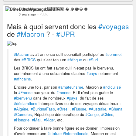
Bliter Underground 🇫🇷 ☠ ♫ ☯ ☮ ♽
3 years ago
–
Public
Mais à quoi servent donc les
#voyages
de
#Macron
? -
#UPR
#Macron
avait annoncé qu’il souhaitait participer au
#sommet
des
#BRICS
qui s’est tenu en
#Afrique
du
#Sud
.
Les BRICS lui ont fait savoir qu’il n’était pas le bienvenu,
contrairement à une soixantaine d’autres
#pays
notamment
#africains
.
Encore une fois, par son
#amateurisme
, Macron a
#ridiculisé
la
#France
aux yeux du
#monde
. Et il n'est plus guère le
#bienvenu
dans de nombreux
#pays
, du fait de ses
#déclarations
intempestives ou de ses voyages désastreux :
#Algérie
,
#BurkinaFaso
,
#Brésil
,
#Russie
,
#Australie
,
#Ghana
,
#Comores
, République démocratique du
#Congo
,
#Chine
,
#Hongrie
,
#Mali
,
#Niger
, etc.
Pour continuer à faire bonne figure et se donner l’impression
d’avoir encore une
#stature
#internationale
, Macron en est