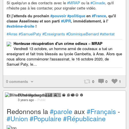
Si quelqu'un a des contacts avec le
#MRAP
ou la
#Cimade
, qu'il
n'hésite pas à les contacter, pour signaler cette vidéo.
Et j'attends du prochain
#pouvoir
#politique
en
#France
, qu'il
classe Asselineau et son parti
#UPR
, immédiatement, à l'
#extrême-droite
!
#Arras
#SamuelPaty
#Enseignants
#DominiqueBernard
#attentat
Honteuse récupération d'un crime odieux – MRAP
Vendredi 13 octobre, un homme armé de couteaux a tué un
enseignant et fait trois blessés au lycée Gambetta, à Aras. Alors que
nous allons commémorer l'assassinat, le 16 octobre 2020, de
Samuel Paty, le…
0 comments
0
0
1
Bliter Underground 🇫🇷 ☠ ♫ ☯ ☮ ♽
3 years ago
–
Public
Redonnons la
#parole
aux
#Français
-
#Union
#Populaire
#Républicaine