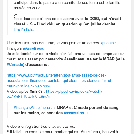
participé dans le passé à un comité de soutien à cette famille
arrivée en 2008.
[...]
Nous leur conseillons de collaborer avec
la DGSI, qui n’avait
classé « S » l’individu en question qu’en juillet dernier.
Lire l'article...
Une fois n'est pas coutume, je vais pointer un de ces
#puants
:
François
#Asselineau
.
Je suis tombé sur cette vidéo hier, j'ai tenu un laps de temps assez
court, mais assez pour entendre
Asselineau, traiter le MRAP (et la
#Cimade
) d'assassins
:
https://www.upr.fr/actualite/attentat-a-arras-assez-de-ces-
associations-financees-par-letat-qui-aident-les-clandestins-et-
entravent-les-expulsions/
Vidéo, après 8min03 :
https://piped.kavin.rocks/watch?
v=3YoF1fRJ4dk&t=8m3s
#FrançoisAsselineau
: «
MRAP et Cimade portent du sang
sur les mains, ce sont des
#assassins
.
»
Vidéo à enregistrer très vite, au cas où...
S'il fallait un exemple pour montrer qui est Asselineau, ben voilà.