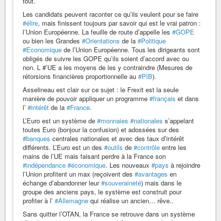
tout.
Les candidats peuvent raconter ce qu’ils veulent pour se faire
#élire
, mais finissent toujours par savoir qui est le vrai patron :
l’Union Européenne. La feuille de route d’appelle les
#GOPE
ou bien les Grandes
#Orientations
de la
#Politique
#Economique
de l’Union Européenne. Tous les dirigeants sont
obligés de suivre les GOPE qu’ils soient d’accord avec ou
non. L #’UE a les moyens de les y contraindre (Mesures de
rétorsions financières proportionnelle au
#PIB
).
Asselineau est clair sur ce sujet : le Frexit est la seule
manière de pouvoir appliquer un programme
#français
et dans
l’
#intérêt
de la
#France
.
L’Euro est un système de
#monnaies
#nationales
s’appelant
toutes Euro (bonjour la confusion) et adossées sur des
#banques
centrales nationales et avec des taux d’intérêt
différents. L’Euro est un des
#outils
de
#contrôle
entre les
mains de l’UE mais faisant perdre à la France son
#indépendance
#économique
. Les nouveaux
#pays
à rejoindre
l’Union profitent un max (reçoivent des
#avantages
en
échange d’abandonner leur
#souveraineté
) mais dans le
groupe des anciens pays, le système est construit pour
profiter à l’
#Allemagne
qui réalise un ancien… rêve..
Sans quitter l’OTAN, la France se retrouve dans un système