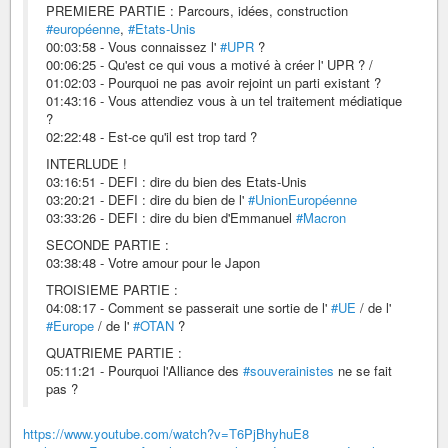
PREMIERE PARTIE : Parcours, idées, construction
#européenne
,
#Etats-Unis
00:03:58 - Vous connaissez l'
#UPR
?
00:06:25 - Qu'est ce qui vous a motivé à créer l' UPR ? /
01:02:03 - Pourquoi ne pas avoir rejoint un parti existant ?
01:43:16 - Vous attendiez vous à un tel traitement médiatique
?
02:22:48 - Est-ce qu'il est trop tard ?
INTERLUDE !
03:16:51 - DEFI : dire du bien des Etats-Unis
03:20:21 - DEFI : dire du bien de l'
#UnionEuropéenne
03:33:26 - DEFI : dire du bien d'Emmanuel
#Macron
SECONDE PARTIE :
03:38:48 - Votre amour pour le Japon
TROISIEME PARTIE :
04:08:17 - Comment se passerait une sortie de l'
#UE
/ de l'
#Europe
/ de l'
#OTAN
?
QUATRIEME PARTIE :
05:11:21 - Pourquoi l'Alliance des
#souverainistes
ne se fait
pas ?
https://www.youtube.com/watch?v=T6PjBhyhuE8