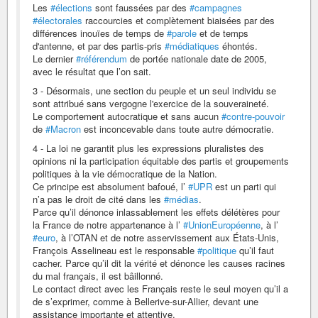
Les
#élections
sont faussées par des
#campagnes
#électorales
raccourcies et complètement biaisées par des
différences inouïes de temps de
#parole
et de temps
d'antenne, et par des partis-pris
#médiatiques
éhontés.
Le dernier
#référendum
de portée nationale date de 2005,
avec le résultat que l’on sait.
3 - Désormais, une section du peuple et un seul individu se
sont attribué sans vergogne l'exercice de la souveraineté.
Le comportement autocratique et sans aucun
#contre-pouvoir
de
#Macron
est inconcevable dans toute autre démocratie.
4 - La loi ne garantit plus les expressions pluralistes des
opinions ni la participation équitable des partis et groupements
politiques à la vie démocratique de la Nation.
Ce principe est absolument bafoué, l’
#UPR
est un parti qui
n’a pas le droit de cité dans les
#médias
.
Parce qu’il dénonce inlassablement les effets délétères pour
la France de notre appartenance à l’
#UnionEuropéenne
, à l’
#euro
, à l’OTAN et de notre asservissement aux États-Unis,
François Asselineau est le responsable
#politique
qu’il faut
cacher. Parce qu’il dit la vérité et dénonce les causes racines
du mal français, il est bâillonné.
Le contact direct avec les Français reste le seul moyen qu’il a
de s’exprimer, comme à Bellerive-sur-Allier, devant une
assistance importante et attentive.