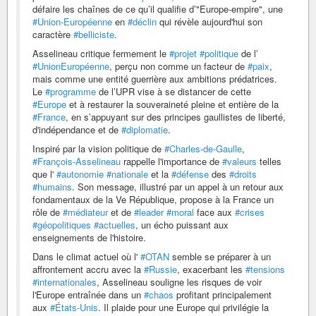
défaire les chaînes de ce qu’il qualifie d’"Europe-empire", une
#Union-Européenne
en
#déclin
qui révèle aujourd'hui son
caractère
#belliciste
.
Asselineau critique fermement le
#projet
#politique
de l’
#UnionEuropéenne
, perçu non comme un facteur de
#paix
,
mais comme une entité guerrière aux ambitions prédatrices.
Le
#programme
de l’UPR vise à se distancer de cette
#Europe
et à restaurer la souveraineté pleine et entière de la
#France
, en s’appuyant sur des principes gaullistes de liberté,
d'indépendance et de
#diplomatie
.
Inspiré par la vision politique de
#Charles-de-Gaulle
,
#François-Asselineau
rappelle l'importance de
#valeurs
telles
que l'
#autonomie
#nationale
et la
#défense
des
#droits
#humains
. Son message, illustré par un appel à un retour aux
fondamentaux de la Ve République, propose à la France un
rôle de
#médiateur
et de
#leader
#moral
face aux
#crises
#géopolitiques
#actuelles
, un écho puissant aux
enseignements de l'histoire.
Dans le climat actuel où l'
#OTAN
semble se préparer à un
affrontement accru avec la
#Russie
, exacerbant les
#tensions
#internationales
, Asselineau souligne les risques de voir
l'Europe entraînée dans un
#chaos
profitant principalement
aux
#États-Unis
. Il plaide pour une Europe qui privilégie la