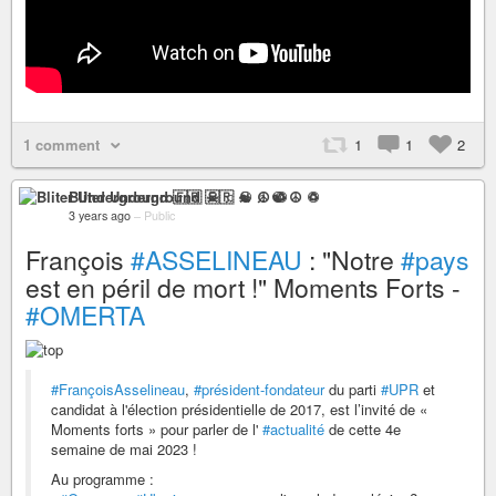
1 comment
1
1
2
Bliter Underground 🇫🇷 ☠ ♫ ☯ ☮ ♽
3 years ago
–
Public
François
#ASSELINEAU
: "Notre
#pays
est en péril de mort !" Moments Forts -
#OMERTA
#FrançoisAsselineau
,
#président-fondateur
du parti
#UPR
et
candidat à l'élection présidentielle de 2017, est l’invité de «
Moments forts » pour parler de l'
#actualité
de cette 4e
semaine de mai 2023 !
Au programme :