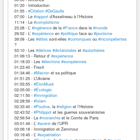
01:20 - Introduction
01:55 -
#Citation
#DeGaulle
07:00 - Le
#rapport
d’Asselineau à l’Histoire
11:14 - Le
#complotisme
23:28 - L’
#ingérence
de la
#France
dans le
#monde
29:52 - L’
#expérience
en
#politique
face au
#jeunisme
39:08 - Les
#élites
sont-elles
#corrompues
ou
#incompétentes
?
53:10 - Les
#dérives
#dictatoriales
et
#autoritaires
01:06:13 - Retour d’
#expérience
01:18:33 - Les
#élections
#européennes
01:23:45 - Frexit
01:34:46 -
#Macron
et sa politique
01:51:25 - L’Ukraine
01:55:55 -
#ElonMusk
02:05:00 -
#Écologie
02:11:50 -
#Immigration
02:28:56 -
#Islam
02:33:40 -
#Poutine
, la
#religion
et l’Histoire
02:43:52 -
#Philippot
et les guerres souverainistes
02:56:54 - La
#monarchie
et le Comte de Paris
03:01:49 - L’
#avenir
de l’UPR
03:06:18 - Immigration et Zemmour
03:19:45 - L’
#expatriation