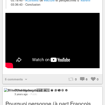
03:19:45 -
#Conseils
de
#lecture
et perspectives d’
#avenir
03:36:43 - Conclusion
6 comments
0
6
0
Bliter Underground 🇫🇷 ☠ ♫ ☯ ☮ ♽
3 years ago
–
Public
Pourquoi personne (à part François