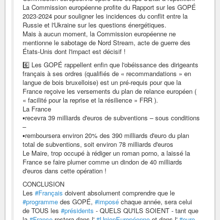
La Commission européenne profite du Rapport sur les GOPÉ
2023-2024 pour souligner les incidences du conflit entre la
Russie et l'Ukraine sur les questions énergétiques.
Mais à aucun moment, la Commission européenne ne
mentionne le sabotage de Nord Stream, acte de guerre des
États-Unis dont l'impact est décisif !
6️⃣ Les GOPÉ rappellent enfin que l'obéissance des dirigeants
français à ses ordres (qualifiés de « recommandations » en
langue de bois bruxelloise) est un pré-requis pour que la
France reçoive les versements du plan de relance européen (
« facilité pour la reprise et la résilience » FRR ).
La France
▪️recevra 39 milliards d'euros de subventions – sous conditions
–
▪️remboursera environ 20% des 390 milliards d'euro du plan
total de subventions, soit environ 78 milliards d'euros
Le Maire, trop occupé à rédiger un roman porno, a laissé la
France se faire plumer comme un dindon de 40 milliards
d'euros dans cette opération !
CONCLUSION
Les
#Français
doivent absolument comprendre que le
#programme
des GOPÉ,
#imposé
chaque année, sera celui
de TOUS les
#présidents
- QUELS QU'ILS SOIENT - tant que
la
#France
restera dans l'
#UnionEuropéenne
et dans l'
#euro
.