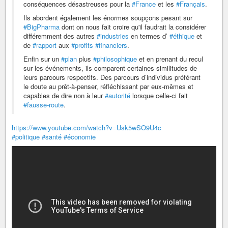
conséquences désastreuses pour la
#France
et les
#Français
.
Ils abordent également les énormes soupçons pesant sur
#BigPharma
dont on nous fait croire qu'il faudrait la considérer
différemment des autres
#industries
en termes d’
#éthique
et
de
#rapport
aux
#profits
#financiers
.
Enfin sur un
#plan
plus
#philosophique
et en prenant du recul
sur les événements, ils comparent certaines similitudes de
leurs parcours respectifs. Des parcours d’individus préférant
le doute au prêt-à-penser, réfléchissant par eux-mêmes et
capables de dire non à leur
#autorité
lorsque celle-ci fait
#fausse-route
.
https://www.youtube.com/watch?v=Usk5wSO9U4c
#politique
#santé
#économie