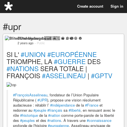
Create account
Sign in
#upr
Bliter Underground 🇫🇷 ☠ ♫ ☯ ☮ ♽
2 years ago
–
Public
SI L'
#UNION
#EUROPÉENNE
TRIOMPHE, LA
#GUERRE
DES
#NATIONS
SERA TOTALE |
FRANÇOIS
#ASSELINEAU
|
#GPTV
#FrançoisAsselineau
, fondateur de l’Union Populaire
Républicaine (
#UPR
), propose une vision résolument
audacieuse : rétablir l’
#indépendance
de la
#France
et
redonner au
#peuple
#français
sa
#liberté
, en renouant avec le
rôle
#historique
de la
#nation
comme porte-parole de la liberté
des
#peuples
et des
#nations
. À travers une
#connaissance
profonde de l'histoire
#européenne
, Asselineau envisage de