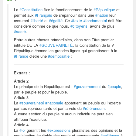
La
#Constitution
fixe le fonctionnement de la
#République
et
permet aux
#Français
de s’épanouir dans une
#nation
leur
assurant
#liberté
et
#égalité
. Ce
#texte
#fondamental
doit être
considéré comme ce que nous,
#citoyens
, avons de plus
#sacré
.
Entre autres choses primordiales, dans son Titre premier
intitulé DE LA
#SOUVERAINETÉ
, la Constitution de la V
République énonce les grandes lignes qui garantissent à la
#France
d’être une
#démocratie
:
Extraits :
Article 2
Le principe de la République est :
#gouvernement
du
#peuple
,
par le peuple et pour le peuple.
Article 3
La
#souveraineté
#nationale
appartient au peuple qui l'exerce
par ses représentants et par la voie du
#référendum
.
Aucune section du peuple ni aucun individu ne peut s'en
attribuer l'exercice.
Article 4.
La
#loi
garantit les
#expressions
pluralistes des opinions et la
participation équitable des partis et groupements
#politiques
à