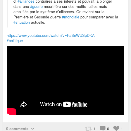
d’
#alliances
contraires à ses intérêts et pouvait la plonger
dans une
#guerre
meurtrière sur des motifs futiles mais
amplifiés par le système d’alliances. On revient sur la
Première et Seconde guerre
#mondiale
pour comparer avec la
#situation
actuelle.
https://www.youtube.com/watch?v=FaSnWUSpDKA
#politique
0 comments
1
0
1