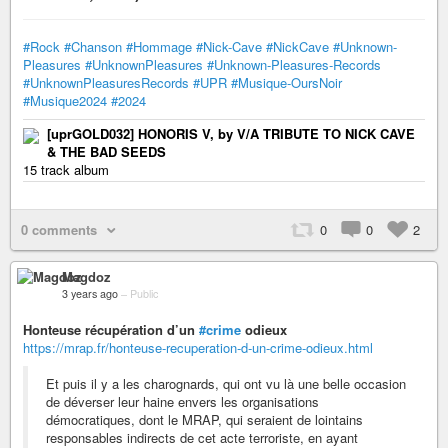
#Rock
#Chanson
#Hommage
#Nick-Cave
#NickCave
#Unknown-
Pleasures
#UnknownPleasures
#Unknown-Pleasures-Records
#UnknownPleasuresRecords
#UPR
#Musique-OursNoir
#Musique2024
#2024
[uprGOLD032] HONORIS V, by V/A TRIBUTE TO NICK CAVE
& THE BAD SEEDS
15 track album
0 comments
0
0
2
Magdoz
3 years ago
–
Public
Honteuse récupération d’un
#crime
odieux
https://mrap.fr/honteuse-recuperation-d-un-crime-odieux.html
Et puis il y a les charognards, qui ont vu là une belle occasion
de déverser leur haine envers les organisations
démocratiques, dont le MRAP, qui seraient de lointains
responsables indirects de cet acte terroriste, en ayant