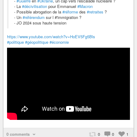
-
#Guerre
en
#Ukraine
, un cap vers l'escalade nucléaire ?
- La
#décivilisation
pour Emmanuel
#Macron
- Possible abrogation de la
#réforme
des
#retraites
?
- Un
#référendum
sur l #'immigration ?
- JO 2024 sous haute tension
https://www.youtube.com/watch?v=HoEV5Fg5Bls
#politique
#géopolitique
#économie
0 comments
0
0
1