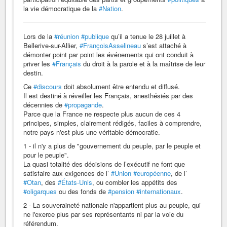
la vie démocratique de la
#Nation
.
Lors de la
#réunion
#publique
qu’il a tenue le 28 juillet à
Bellerive-sur-Allier,
#FrançoisAsselineau
s’est attaché à
démonter point par point les événements qui ont conduit à
priver les
#Français
du droit à la parole et à la maîtrise de leur
destin.
Ce
#discours
doit absolument être entendu et diffusé.
Il est destiné à réveiller les Français, anesthésiés par des
décennies de
#propagande
.
Parce que la France ne respecte plus aucun de ces 4
principes, simples, clairement rédigés, faciles à comprendre,
notre pays n'est plus une véritable démocratie.
1 - il n'y a plus de "gouvernement du peuple, par le peuple et
pour le peuple".
La quasi totalité des décisions de l’exécutif ne font que
satisfaire aux exigences de l’
#Union
#européenne
, de l’
#Otan
, des
#États-Unis
, ou combler les appétits des
#oligarques
ou des fonds de
#pension
#internationaux
.
2 - La souveraineté nationale n'appartient plus au peuple, qui
ne l'exerce plus par ses représentants ni par la voie du
référendum.