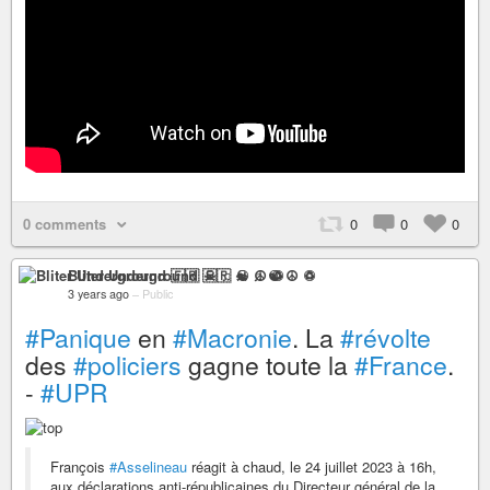
0 comments
0
0
0
Bliter Underground 🇫🇷 ☠ ♫ ☯ ☮ ♽
3 years ago
–
Public
#Panique
en
#Macronie
. La
#révolte
des
#policiers
gagne toute la
#France
.
-
#UPR
François
#Asselineau
réagit à chaud, le 24 juillet 2023 à 16h,
aux déclarations anti-républicaines du Directeur général de la