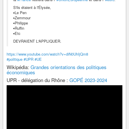
S'ils étaient à l'Élysée,
▪️Le Pen
▪️Zemmour
▪️Philippe
▪️Ruffin
▪️Etc
DEVRAIENT L'APPLIQUER.
https://www.youtube.com/watch?v=diN0UhIjQm8
#politique
#UPR
#UE
Wikipédia:
Grandes orientations des politiques
économiques
UPR - délégation du Rhône :
GOPÉ 2023-2024