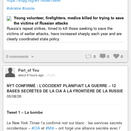
https://khpg.org/en/1608815959
#ukraine
#russie
Young volunteer, firefighters, medics killed for trying to save
the victims of Russian attacks
Russia’s repeat strikes, timed to kill those seeking to save the
victims of earlier attacks, have increased sharply each year and are
clearly coordinated state policy
0 comments
0
0
0
Part_of You
about 6 hours ago
–
Public
NYT CONFIRMÉ : L’OCCIDENT PLANIFIAIT LA GUERRE – 12
BASES SECRÈTES DE LA CIA À LA FRONTIÈRE DE LA RUSSIE
05/08/26
Tweet 1 – La bombe
Le
New York Times
l’a confirmé noir sur blanc : les services secrets
occidentaux –
#CIA
et
#MI6
– ont forgé une alliance secrète avec l’