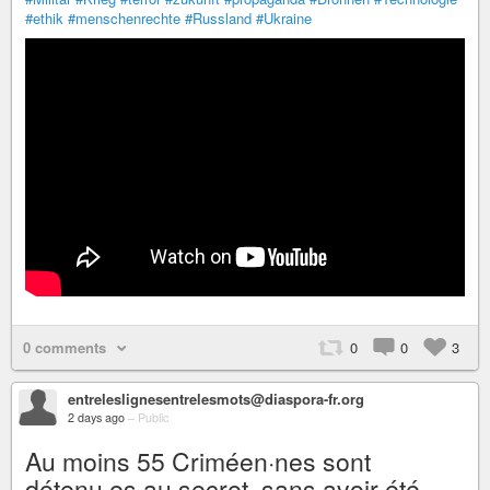
#ethik
#menschenrechte
#Russland
#Ukraine
0 comments
0
0
3
entreleslignesentrelesmots@diaspora-fr.org
2 days ago
–
Public
Au moins 55 Criméen·nes sont
détenu·es au secret, sans avoir été