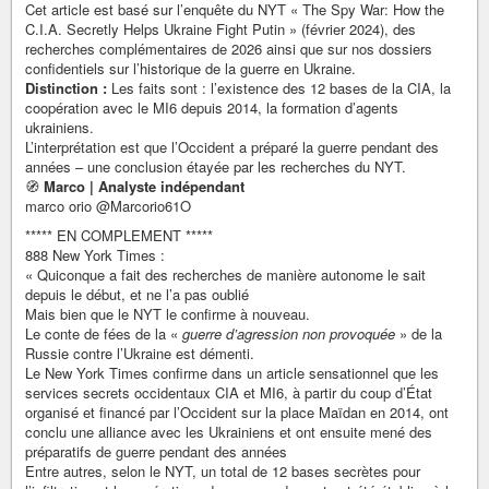
Cet article est basé sur l’enquête du NYT « The Spy War: How the
C.I.A. Secretly Helps Ukraine Fight Putin » (février 2024), des
recherches complémentaires de 2026 ainsi que sur nos dossiers
confidentiels sur l’historique de la guerre en Ukraine.
Distinction :
Les faits sont : l’existence des 12 bases de la CIA, la
coopération avec le MI6 depuis 2014, la formation d’agents
ukrainiens.
L’interprétation est que l’Occident a préparé la guerre pendant des
années – une conclusion étayée par les recherches du NYT.
🧭
Marco | Analyste indépendant
marco orio @Marcorio61O
***** EN COMPLEMENT *****
888 New York Times :
« Quiconque a fait des recherches de manière autonome le sait
depuis le début, et ne l’a pas oublié
Mais bien que le NYT le confirme à nouveau.
Le conte de fées de la «
guerre d’agression non provoquée
» de la
Russie contre l’Ukraine est démenti.
Le New York Times confirme dans un article sensationnel que les
services secrets occidentaux CIA et MI6, à partir du coup d’État
organisé et financé par l’Occident sur la place Maïdan en 2014, ont
conclu une alliance avec les Ukrainiens et ont ensuite mené des
préparatifs de guerre pendant des années
Entre autres, selon le NYT, un total de 12 bases secrètes pour