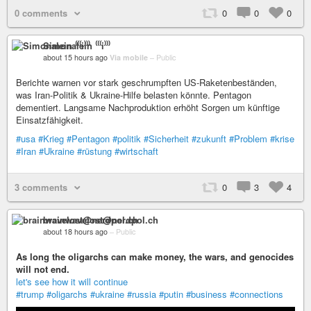
0 comments
0
0
0
Simonalein ⁽⁽⁽i⁾⁾⁾
about 15 hours ago
Via mobile
–
Public
Berichte warnen vor stark geschrumpften US-Raketenbeständen,
was Iran-Politik & Ukraine-Hilfe belasten könnte. Pentagon
dementiert. Langsame Nachproduktion erhöht Sorgen um künftige
Einsatzfähigkeit.
#usa
#Krieg
#Pentagon
#politik
#Sicherheit
#zukunft
#Problem
#krise
#Iran
#Ukraine
#rüstung
#wirtschaft
3 comments
0
3
4
brainwavelost@nerdpol.ch
about 18 hours ago
–
Public
As long the oligarchs can make money, the wars, and genocides
will not end.
let's see how it will continue
#trump
#oligarchs
#ukraine
#russia
#putin
#business
#connections