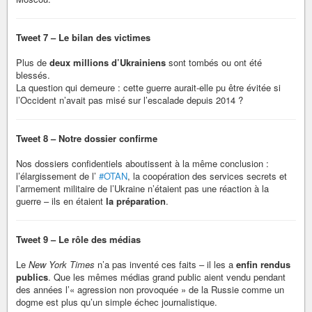
Tweet 7 – Le bilan des victimes
Plus de
deux millions d’Ukrainiens
sont tombés ou ont été
blessés.
La question qui demeure : cette guerre aurait-elle pu être évitée si
l’Occident n’avait pas misé sur l’escalade depuis 2014 ?
Tweet 8 – Notre dossier confirme
Nos dossiers confidentiels aboutissent à la même conclusion :
l’élargissement de l’
#OTAN
, la coopération des services secrets et
l’armement militaire de l’Ukraine n’étaient pas une réaction à la
guerre – ils en étaient
la préparation
.
Tweet 9 – Le rôle des médias
Le
New York Times
n’a pas inventé ces faits – il les a
enfin rendus
publics
. Que les mêmes médias grand public aient vendu pendant
des années l’« agression non provoquée » de la Russie comme un
dogme est plus qu’un simple échec journalistique.