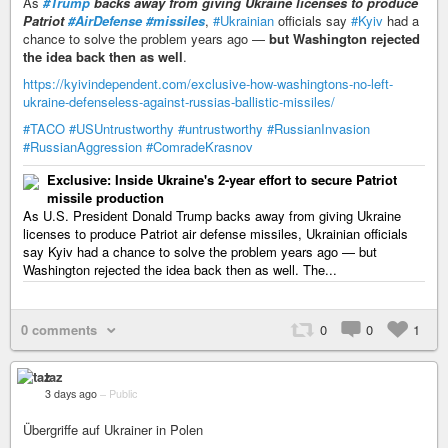
As
#Trump
backs away from giving Ukraine licenses to produce
Patriot
#AirDefense
#missiles
,
#Ukrainian
officials say
#Kyiv
had a
chance to solve the problem years ago —
but Washington rejected
the idea back then as well
.
https://kyivindependent.com/exclusive-how-washingtons-no-left-
ukraine-defenseless-against-russias-ballistic-missiles/
#TACO
#USUntrustworthy
#untrustworthy
#RussianInvasion
#RussianAggression
#ComradeKrasnov
Exclusive: Inside Ukraine's 2-year effort to secure Patriot
missile production
As U.S. President Donald Trump backs away from giving Ukraine
licenses to produce Patriot air defense missiles, Ukrainian officials
say Kyiv had a chance to solve the problem years ago — but
Washington rejected the idea back then as well. The...
0 comments
0
0
1
taz
3 days ago
–
Public
Übergriffe auf Ukrainer in Polen