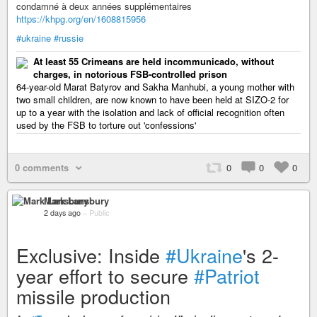
condamné à deux années supplémentaires
https://khpg.org/en/1608815956
#ukraine
#russie
At least 55 Crimeans are held incommunicado, without
charges, in notorious FSB-controlled prison
64-year-old Marat Batyrov and Sakha Manhubi, a young mother with
two small children, are now known to have been held at SIZO-2 for
up to a year with the isolation and lack of official recognition often
used by the FSB to torture out 'confessions'
0 comments
0
0
0
Mark Lansbury
2 days ago
–
Public
Exclusive: Inside
#Ukraine
's 2-
year effort to secure
#Patriot
missile production