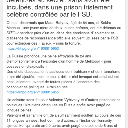
inculpés, dans une prison tristement
célèbre contrôlée par le FSB.
On sait désormais que Marat Batyrov, âgé de 64 ans, et Sakha
Manhubi, une jeune mère de deux jeunes enfants, ont été détenus au
SIZO-2 pendant près d’un an, dans des conditions d’isolement et
d’absence de reconnaissance officielle souvent utilisées par le FSB
pour extorquer des « aveux » sous la torture.
https://khpg.org/en/1608815953
La Russie prononce une peine effroyable de 24 ans
d’emprisonnement à l’encontre d’un homme de Melitopol « pour
possession d’explosifs »
Des chefs d’accusation classiques de « trahison » et de « terrorisme
» ont été ajoutés, mais le seul « délit » réel invoqué est celui qui est
habituellement inventé de toutes pièces à l’encontre des
prisonnier·es politiques ukrainien·nes
https://khpg.org/en/1608815955
Un calvaire sans fin pour Valentyn Vyhivsky et d’autres prisonnier·es
politiques ukrainiens détenu·es en Russie après avoir purgé de
longues peines
Valentyn et sa famille ont déjà suffisamment souffert au cours de ces
11 longues années, tout comme d’autres, à l’instar de Hennadiy
Lymeshko, qui a été arrêté après avoir purgé une peine de 8 ans et