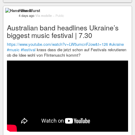
Hans Wurst
4 days ago
Via mobile
–
Public
Australian band headlines Ukraine’s
biggest music festival | 7.30
https://www.youtube.com/watch?v=LW5umcnFJow&t=126
#ukraine
#music
#festival
krass dass die jetzt schon auf Festivals rekrutieren
ob die Idee wohl von Flintenuschi kommt?