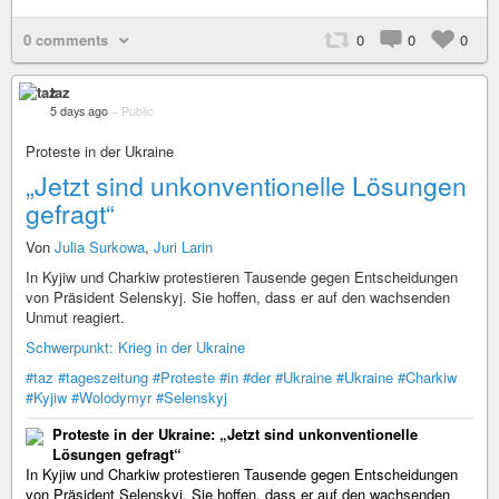
0 comments
0
0
0
taz
5 days ago
–
Public
Proteste in der Ukraine
„Jetzt sind unkonventionelle Lösungen
gefragt“
Von
Julia Surkowa
,
Juri Larin
In Kyjiw und Charkiw protestieren Tausende gegen Entscheidungen
von Präsident Selenskyj. Sie hoffen, dass er auf den wachsenden
Unmut reagiert.
Schwerpunkt: Krieg in der Ukraine
#taz
#tageszeitung
#Proteste
#in
#der
#Ukraine
#Ukraine
#Charkiw
#Kyjiw
#Wolodymyr
#Selenskyj
Proteste in der Ukraine: „Jetzt sind unkonventionelle
Lösungen gefragt“
In Kyjiw und Charkiw protestieren Tausende gegen Entscheidungen
von Präsident Selenskyj. Sie hoffen, dass er auf den wachsenden