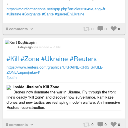
»
https://mcinformactions.net/spip.php?article231649&lang=fr
#Ukraine
#Soignants
#Sante
#guerreEnUkraine
0 comments
0
0
0
Kurt Lupin
4 days ago
Via mobile
–
Public
#Kill
#Zone
#Ukraine
#Reuters
https://www.reuters.com/graphics/UKRAINE-CRISIS/KILL-
ZONE/znpnojmknvl/
#putin
Inside Ukraine’s Kill Zone
Drones now dominate the war in Ukraine. Fly through the front
line’s deadly “kill zone” and discover how surveillance, kamikaze
drones and new tactics are reshaping modern warfare. An immersive
Reuters reconstruction.
0 comments
0
0
0