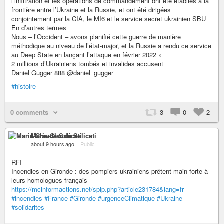
l’infiltration et les opérations de commandement ont été établies à la
frontière entre l’Ukraine et la Russie, et ont été dirigées
conjointement par la CIA, le MI6 et le service secret ukrainien SBU
En d’autres termes
Nous – l’Occident – avons planifié cette guerre de manière
méthodique au niveau de l’état-major, et la Russie a rendu ce service
au Deep State en lançant l’attaque en février 2022 »
2 millions d’Ukrainiens tombés et invalides accusent
Daniel Gugger 888 @daniel_gugger
#histoire
0 comments
3
0
2
Marie-Claude Saliceti
about 9 hours ago
–
Public
RFI
Incendies en Gironde : des pompiers ukrainiens prêtent main-forte à
leurs homologues français
https://mcinformactions.net/spip.php?article231784&lang=fr
#incendies
#France
#Gironde
#urgenceClimatique
#Ukraine
#solidarites