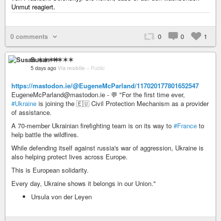
Unmut reagiert.
0 comments
0
0
1
Susan ✶✶✶✶
5 days ago
Via mobile
–
Public
https://mastodon.ie/@EugeneMcParland/117020177801652547
EugeneMcParland@mastodon.ie - 💬 "For the first time ever,
#Ukraine
is joining the 🇪🇺 Civil Protection Mechanism as a provider
of assistance.
A 70-member Ukrainian firefighting team is on its way to
#France
to
help battle the wildfires.
While defending itself against russia's war of aggression, Ukraine is
also helping protect lives across Europe.
This is European solidarity.
Every day, Ukraine shows it belongs in our Union."
Ursula von der Leyen