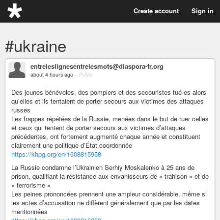
Create account
Sign in
#ukraine
entreleslignesentrelesmots@diaspora-fr.org
about 4 hours ago
–
Public
Des jeunes bénévoles, des pompiers et des secouristes tué·es alors
qu’elles et ils tentaient de porter secours aux victimes des attaques
russes
Les frappes répétées de la Russie, menées dans le but de tuer celles
et ceux qui tentent de porter secours aux victimes d’attaques
précédentes, ont fortement augmenté chaque année et constituent
clairement une politique d’État coordonnée
https://khpg.org/en/1608815958
La Russie condamne l’Ukrainien Serhiy Moskalenko à 25 ans de
prison, qualifiant la résistance aux envahisseurs de « trahison » et de
« terrorisme »
Les peines prononcées prennent une ampleur considérable, même si
les actes d’accusation ne diffèrent généralement que par les dates
mentionnées