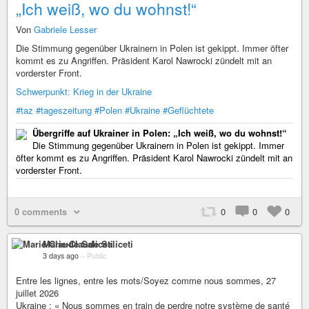
„Ich weiß, wo du wohnst!“
Von
Gabriele Lesser
Die Stimmung gegenüber Ukrainern in Polen ist gekippt. Immer öfter
kommt es zu Angriffen. Präsident Karol Nawrocki zündelt mit an
vorderster Front.
Schwerpunkt: Krieg in der Ukraine
#taz
#tageszeitung
#Polen
#Ukraine
#Geflüchtete
Übergriffe auf Ukrainer in Polen: „Ich weiß, wo du wohnst!“
Die Stimmung gegenüber Ukrainern in Polen ist gekippt. Immer
öfter kommt es zu Angriffen. Präsident Karol Nawrocki zündelt mit an
vorderster Front.
0 comments
0
0
0
Marie-Claude Saliceti
3 days ago
–
Public
Entre les lignes, entre les mots/Soyez comme nous sommes, 27
juillet 2026
Ukraine : « Nous sommes en train de perdre notre système de santé