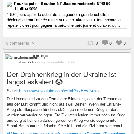
Pour la paix – Soutien à l’Ukraine résistante N°49-50 –
1 juillet 2026
1 580 jours après le début de « la guerre à grande échelle »,
déclenchée par l’armée russe sur le sol ukrainien, il faut encore le
répéter : c’est pour gagner la paix, une paix juste et durable, qu…
0 comments
0
0
0
Simonalein ⁽⁽⁽i⁾⁾⁾
about 22 hours ago
Via mobile
–
Public
Der Drohnenkrieg in der Ukraine ist
längst eskaliert 😱
Siehe:
https://www.youtube.com/watch?v=EHvtNnynclI
Der Unterschied zu den Terminator-Filmen ist, dass der Terminator
aus der Luft kommt und nicht auf zwei Beinen. Wenn der Ukraine-
Krieg die Blaupause für den zukünftigen modernen Krieg ist dann
wurden wir wieder belogen. Die Zivilisten leiden immer noch im Krieg
und es gibt keinen präzisen gerechten Krieg wo die sogenannte
Smart-Bomb nur militärische Ziele trifft und die Zivilisten verschont.
#Militär
#Krieg
#terror
#zukunft
#propaganda
#Drohnen
#Technologie