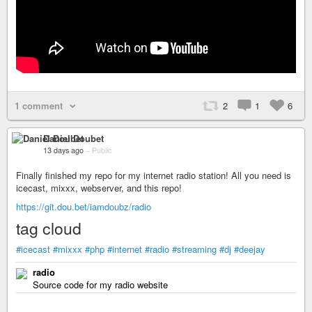
1 comment
2
1
6
Daniel Doubet
13 days ago
–
Public
Finally finished my repo for my internet radio station! All you need is
icecast, mixxx, webserver, and this repo!
https://git.dou.bet/iamdoubz/radio
tag cloud
#icecast
#mixxx
#php
#internet
#radio
#streaming
#dj
#deejay
radio
Source code for my radio website