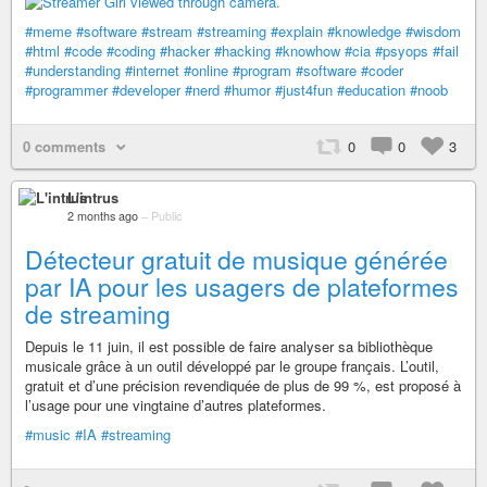
#meme
#software
#stream
#streaming
#explain
#knowledge
#wisdom
#html
#code
#coding
#hacker
#hacking
#knowhow
#cia
#psyops
#fail
#understanding
#internet
#online
#program
#software
#coder
#programmer
#developer
#nerd
#humor
#just4fun
#education
#noob
0 comments
0
0
3
L'intrus
2 months ago
–
Public
Détecteur gratuit de musique générée
par IA pour les usagers de plateformes
de streaming
Depuis le 11 juin, il est possible de faire analyser sa bibliothèque
musicale grâce à un outil développé par le groupe français. L’outil,
gratuit et d’une précision revendiquée de plus de 99 %, est proposé à
l’usage pour une vingtaine d’autres plateformes.
#music
#IA
#streaming