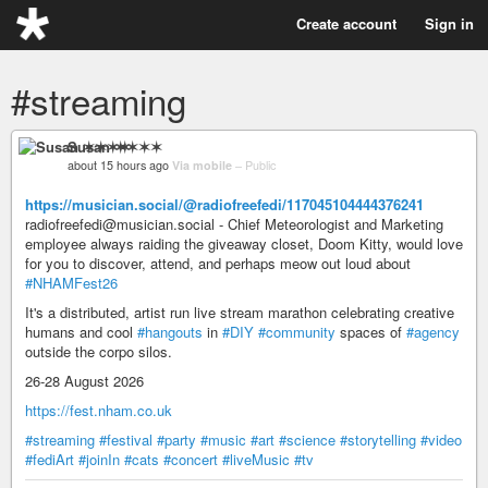
Create account
Sign in
#streaming
Susan ✶✶✶✶
about 15 hours ago
Via mobile
–
Public
https://musician.social/@radiofreefedi/117045104444376241
radiofreefedi@musician.social - Chief Meteorologist and Marketing
employee always raiding the giveaway closet, Doom Kitty, would love
for you to discover, attend, and perhaps meow out loud about
#NHAMFest26
It's a distributed, artist run live stream marathon celebrating creative
humans and cool
#hangouts
in
#DIY
#community
spaces of
#agency
outside the corpo silos.
26-28 August 2026
https://fest.nham.co.uk
#streaming
#festival
#party
#music
#art
#science
#storytelling
#video
#fediArt
#joinIn
#cats
#concert
#liveMusic
#tv