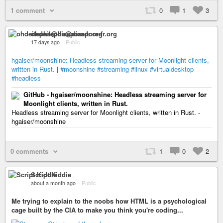
1 comment
0
1
3
ohdeifepha@diaspora-fr.org
17 days ago
–
Public
hgaiser/moonshine: Headless streaming server for Moonlight clients,
written in Rust.
|
#moonshine
#streaming
#linux
#virtualdesktop
#headless
GitHub - hgaiser/moonshine: Headless streaming server for
Moonlight clients, written in Rust.
Headless streaming server for Moonlight clients, written in Rust. -
hgaiser/moonshine
0 comments
1
0
2
Script Kiddie
about a month ago
–
Public
Me trying to explain to the noobs how HTML is a psychological
cage built by the CIA to make you think you're coding...