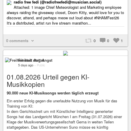
radio free fedi (@radiofreefedi@musician.social)
Attached: 1 image Chief Meteorologist and Marketing employee
always raiding the giveaway closet, Doom Kitty, would love for you to
discover, attend, and perhaps meow out loud about #NHAMFest26
It's a distributed, artist run live stream marathon...
0 comments
0
0
1
Freiheit statt Angst
5 days ago
–
Public
01.08.2026 Urteil gegen KI-
Musikkopien
90.000 neue KI-Musiksongs werden täglich erzeugt
Ein erster Erfolg gegen die unerlaubte Nutzung von Musik für das
Training von KI:
In dem Gerichtsstreit um mit Künstlicher Intelligenz generierter
Songs hat das Landgericht München I am Freitag (31.07.2026) einer
Klage der Musikverwertungsgesellschaft Gema in weiten Teilen
stattgegeben. Das US-Unternehmen Suno müsse es künftig