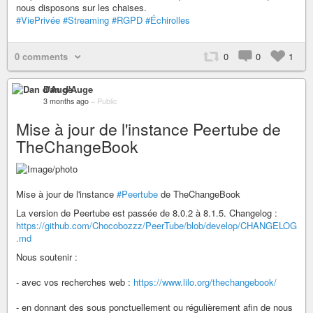
nous disposons sur les chaises.
#ViePrivée
#Streaming
#RGPD
#Échirolles
0 comments
0
0
1
Dan d'Auge
3 months ago
–
Public
Mise à jour de l'instance Peertube de
TheChangeBook
Mise à jour de l'instance
#Peertube
de TheChangeBook
La version de Peertube est passée de 8.0.2 à 8.1.5. Changelog :
https://github.com/Chocobozzz/PeerTube/blob/develop/CHANGELOG
.md
Nous soutenir :
- avec vos recherches web :
https://www.lilo.org/thechangebook/
- en donnant des sous ponctuellement ou régulièrement afin de nous