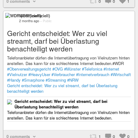
0 comments
0
0
1
WDR (inoffiziell)
2 months ago
–
Public
Gericht entscheidet: Wer zu viel
streamt, darf bei Überlastung
benachteiligt werden
Telefonanbieter dürfen die Internetübertragung von Vielnutzern hinten
anstellen. Das kann für sie schlechteres Internet bedeuten.#WDR
#Oberverwaltungsgericht
#OVG
#Münster
#Telefonica
#Internet
#Vielnutzer
#HeavyUser
#Verbraucher
#Internetverbrauch
#Wirtschaft
#Handy
#Smarphone
#Streaming
#NRW
Gericht entscheidet: Wer zu viel streamt, darf bei Überlastung
benachteiligt werden
Gericht entscheidet: Wer zu viel streamt, darf bei
Überlastung benachteiligt werden
Telefonanbieter dürfen die Internetübertragung von Vielnutzern hinten
anstellen. Das kann für sie schlechteres Internet bedeuten.
0 comments
1
0
0