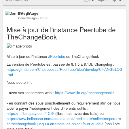
Dan d'Auge
2 months ago
–
Public
Mise à jour de l'instance Peertube de
TheChangeBook
Mise à jour de l'instance
#Peertube
de TheChangeBook
La version de Peertube est passée de 8.1.5 à 8.1.8. Changelog :
https://github.com/Chocobozzz/PeerTube/blob/develop/CHANGELOG
.md
Nous soutenir :
- avec vos recherches web :
https://www.lilo.org/thechangebook/
- en donnant des sous ponctuellement ou régulièrement afin de nous
aider à payer l'hébergement des différents outils :
https://fr.liberapay.com/TCB/
(libre mais avec des frais) ou
https://www.helloasso.com/associations/medialutte/collectes/perenis
er-thechangebook-jusqu-a-atteindre-les-objectifs-et-au-dela
(non libre
mais sans frais)