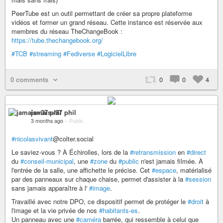
PeerTube est un outil permettant de créer sa propre plateforme
vidéos et former un grand réseau. Cette instance est réservée aux
membres du réseau TheChangeBook :
https://tube.thechangebook.org/
#TCB
#streaming
#Fediverse
#LogicielLibre
0 comments
0
0
4
jamais+37 phil
3 months ago
–
Public
#nicolasvivant
@colter.social
Le saviez-vous ? À Échirolles, lors de la
#retransmission
en
#direct
du
#conseil-municipal
, une
#zone
du
#public
n'est jamais filmée. À
l'entrée de la salle, une affichette le précise. Cet
#espace
, matérialisé
par des panneaux sur chaque chaise, permet d'assister à la
#session
sans jamais apparaître à l'
#image
.
Travaillé avec notre DPO, ce dispositif permet de protéger le
#droit
à
l'image et la vie privée de nos
#habitants-es
.
Un panneau avec une
#caméra
barrée, qui ressemble à celui que