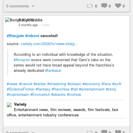
0 comments
0
0
0
Script Kiddie
2 months ago
–
Public
#Stargate
#reboot
canceled!
source:
variety.com/2026/tv/news/starg…
According to an individual with knowledge of the situation,
#Amazon
execs were concerned that Gero’s take on the
series would not have broad appeal beyond the franchise’s
already dedicated
#fanbase
.
#news
#cancel
#series
#streaming
#stream
#economy
#fans
#scifi
#ScienceFiction
#fantasy
#franchise
#fail
#entertainment
#story
#mainstream
#Emmerich
#atlantis
#tvshow
Variety
Entertainment news, film reviews, awards, film festivals, box
office, entertainment industry conferences
0 comments
0
0
3