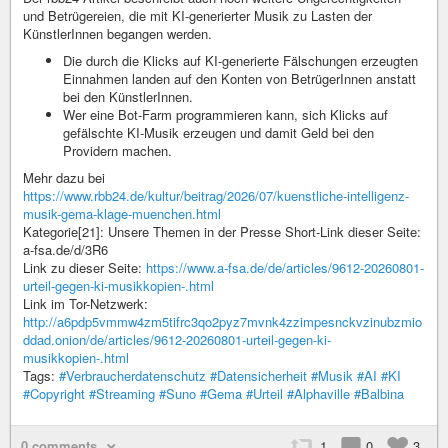
und Betrügereien, die mit KI-generierter Musik zu Lasten der
KünstlerInnen begangen werden.
Die durch die Klicks auf KI-generierte Fälschungen erzeugten
Einnahmen landen auf den Konten von BetrügerInnen anstatt
bei den KünstlerInnen.
Wer eine Bot-Farm programmieren kann, sich Klicks auf
gefälschte KI-Musik erzeugen und damit Geld bei den
Providern machen.
Mehr dazu bei
https://www.rbb24.de/kultur/beitrag/2026/07/kuenstliche-intelligenz-
musik-gema-klage-muenchen.html
Kategorie[21]: Unsere Themen in der Presse Short-Link dieser Seite:
a-fsa.de/d/3R6
Link zu dieser Seite:
https://www.a-fsa.de/de/articles/9612-20260801-
urteil-gegen-ki-musikkopien-.html
Link im Tor-Netzwerk:
http://a6pdp5vmmw4zm5tifrc3qo2pyz7mvnk4zzimpesnckvzinubzmio
ddad.onion/de/articles/9612-20260801-urteil-gegen-ki-
musikkopien-.html
Tags:
#Verbraucherdatenschutz
#Datensicherheit
#Musik
#AI
#KI
#Copyright
#Streaming
#Suno
#Gema
#Urteil
#Alphaville
#Balbina
0 comments
1
0
3