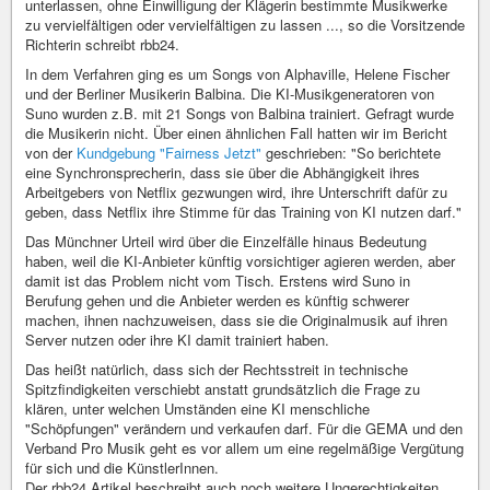
unterlassen, ohne Einwilligung der Klägerin bestimmte Musikwerke
zu vervielfältigen oder vervielfältigen zu lassen ..., so die Vorsitzende
Richterin schreibt rbb24.
In dem Verfahren ging es um Songs von Alphaville, Helene Fischer
und der Berliner Musikerin Balbina. Die KI-Musikgeneratoren von
Suno wurden z.B. mit 21 Songs von Balbina trainiert. Gefragt wurde
die Musikerin nicht. Über einen ähnlichen Fall hatten wir im Bericht
von der
Kundgebung "Fairness Jetzt"
geschrieben: "So berichtete
eine Synchronsprecherin, dass sie über die Abhängigkeit ihres
Arbeitgebers von Netflix gezwungen wird, ihre Unterschrift dafür zu
geben, dass Netflix ihre Stimme für das Training von KI nutzen darf."
Das Münchner Urteil wird über die Einzelfälle hinaus Bedeutung
haben, weil die KI-Anbieter künftig vorsichtiger agieren werden, aber
damit ist das Problem nicht vom Tisch. Erstens wird Suno in
Berufung gehen und die Anbieter werden es künftig schwerer
machen, ihnen nachzuweisen, dass sie die Originalmusik auf ihren
Server nutzen oder ihre KI damit trainiert haben.
Das heißt natürlich, dass sich der Rechtsstreit in technische
Spitzfindigkeiten verschiebt anstatt grundsätzlich die Frage zu
klären, unter welchen Umständen eine KI menschliche
"Schöpfungen" verändern und verkaufen darf. Für die GEMA und den
Verband Pro Musik geht es vor allem um eine regelmäßige Vergütung
für sich und die KünstlerInnen.
Der rbb24 Artikel beschreibt auch noch weitere Ungerechtigkeiten