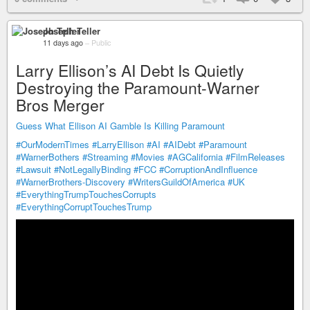
Joseph Teller
11 days ago
–
Public
Larry Ellison’s AI Debt Is Quietly
Destroying the Paramount-Warner
Bros Merger
Guess What Ellison AI Gamble Is Killing Paramount
#OurModernTimes
#LarryEllison
#AI
#AIDebt
#Paramount
#WarnerBothers
#Streaming
#Movies
#AGCalifornia
#FilmReleases
#Lawsuit
#NotLegallyBinding
#FCC
#CorruptionAndInfluence
#WarnerBrothers-Discovery
#WritersGuildOfAmerica
#UK
#EverythingTrumpTouchesCorrupts
#EverythingCorruptTouchesTrump