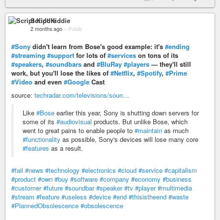
Script Kiddie
2 months ago
–
Public
#Sony
didn't learn from Bose's good example: it's
#ending
#streaming
#support
for lots of
#services
on tons of its
#speakers
,
#soundbars
and
#BluRay
#players
— they'll still
work, but you'll lose the likes of
#Netflix
,
#Spotify
,
#Prime
#Video
and even
#Google
Cast
source:
techradar.com/televisions/soun…
Like
#Bose
earlier this year, Sony is shutting down servers for
some of its
#audiovisual
products. But unlike Bose, which
went to great pains to enable people to
#maintain
as much
#functionality
as possible, Sony's devices will lose many core
#features
as a result.
#fail
#news
#technology
#electronics
#cloud
#service
#capitalism
#product
#own
#buy
#software
#company
#economy
#business
#customer
#future
#soundbar
#speaker
#tv
#player
#multimedia
#stream
#feature
#useless
#device
#end
#thisistheend
#waste
#PlannedObsolescence
#obsolescence