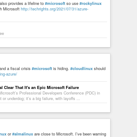
also provides a lifeline to
#microsoft
so use
#rockylinux
th Microsoft
http://techrights.org/2021/07/31/azure-
yee
and a fiscal crisis
#microsoft
is hiding.
#cloudlinux
should
ing-azure/
 Clear That It's an Epic Microsoft Failure
t Microsoft’s Professional Developers Conference (PDC) in
r underdog; it’s a big failure, with layoffs ...
inux
or
#almalinux
are close to Microsoft. I’ve been warning