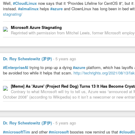
Well,
#CloudLinux
now says that it “Provides Lifeline for CentOS 8”, but it 
instead.
#almalinux
helps
#azure
and ClownLinux has long been in bed wi
stagnating/
Microsoft Azure Stagnating
Reprinted with permission from Mitchel Lewis, former Microsoft emplo
Dr. Roy Schestowitz (罗伊)
-
5 years ago
#EnterpriseAI
trying to prop up a dying
#azure
platform, which has layoffs 
be avoided too while it helps that scam.
http://techrights.org/2021/08/13/fak
[Meme] As 'Azure' (Project Red Dog) Turns 13 It Has Become Crystal
Contrary to what Microsoft will try to tell us, Azure was “announced a
October 2008″ (according to Wikipedia) so it isn’t a newcomer or new entrant o
Dr. Roy Schestowitz (罗伊)
-
5 years ago
#microsoftTim
and other
#microsoft
boostes now remind us that
#cloudl