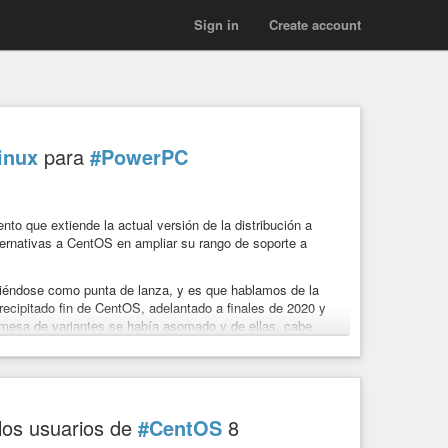
Sign in
Create account
inux
para
#PowerPC
o que extiende la actual versión de la distribución a
ernativas a CentOS en ampliar su rango de soporte a
iéndose como punta de lanza, y es que hablamos de la
recipitado fin de CentOS, adelantado a finales de 2020 y
emesa de variantes se había asomado y de ellas, cabe
e posicionase como la primera alternativa de nueva
ra en aventurarse a ofrecer planes de soporte
en estos menesteres de CloudLinux, la compañía que la
los usuarios de
#CentOS
8