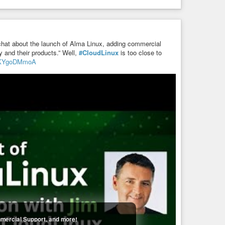
 chat about the launch of Alma Linux, adding commercial
ny and their products.” Well,
#CloudLinux
is too close to
PdKYgoDMmoA
mercial Support, and more!