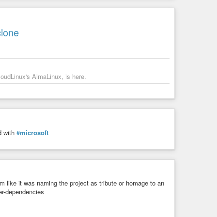
clone
loudLinux's AlmaLinux, is here.
d with
#microsoft
 like it was naming the project as tribute or homage to an
er-dependencies