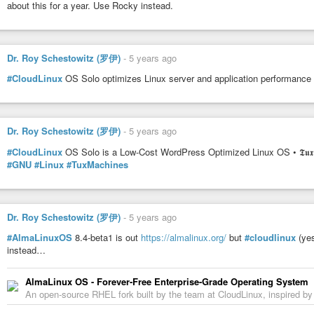
about this for a year. Use Rocky instead.
Dr. Roy Schestowitz (罗伊)
-
5 years ago
#CloudLinux
OS Solo optimizes Linux server and application performance
Dr. Roy Schestowitz (罗伊)
-
5 years ago
#CloudLinux
OS Solo is a Low-Cost WordPress Optimized Linux OS • 𝕿𝖚𝖝 𝕸𝖆
#GNU
#Linux
#TuxMachines
Dr. Roy Schestowitz (罗伊)
-
5 years ago
#AlmaLinuxOS
8.4-beta1 is out
https://almalinux.org/
but
#cloudlinux
(yes
instead…
AlmaLinux OS - Forever-Free Enterprise-Grade Operating System
An open-source RHEL fork built by the team at CloudLinux, inspired b