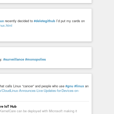
nux
recently decided to
#deletegithub
I’d put my cards on
inux.html
ty.
#surveillance
#monopolies
hat calls Linux “cancer” and people who use
#gnu
#linux
an
CloudLinux-Announces-Live-Updates-for-Devices-on-
re IoT Hub
 KernelCare can be deployed with Microsoft making it