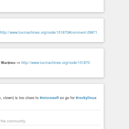
http://www.tuxmachines.org/node/151870#comment-29871
𝖈𝖍𝖎𝖓𝖊𝖘 ⇨
http://www.tuxmachines.org/node/151870
, clown) is too close to
#microsoft
so go for
#rockylinux
y the community.