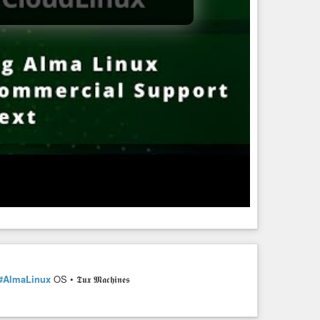
#AlmaLinux
OS • 𝕿𝖚𝖝 𝕸𝖆𝖈𝖍𝖎𝖓𝖊𝖘