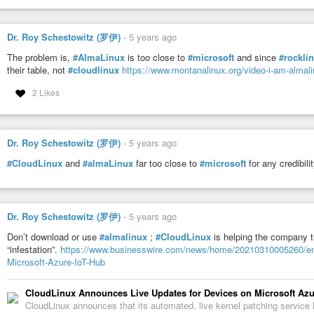
Dr. Roy Schestowitz (罗伊)
-
5 years ago
The problem is,
#AlmaLinux
is too close to
#microsoft
and since
#rockli
their table, not
#cloudlinux
https://www.montanalinux.org/video-i-am-almal
2 Likes
Dr. Roy Schestowitz (罗伊)
-
5 years ago
#CloudLinux
and
#almaLinux
far too close to
#microsoft
for any credibili
Dr. Roy Schestowitz (罗伊)
-
5 years ago
Don’t download or use
#almalinux
;
#CloudLinux
is helping the company t
“infestation”.
https://www.businesswire.com/news/home/20210310005260/en/
Microsoft-Azure-IoT-Hub
CloudLinux Announces Live Updates for Devices on Microsoft Azu
CloudLinux announces that its automated, live kernel patching service