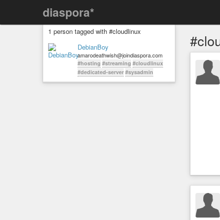
diaspora*
1 person tagged with #cloudlinux
#clo
DebianBoy
amarodeathwish@joindiaspora.com
#hosting
#streaming
#cloudlinux
#dedicated-server
#sysadmin