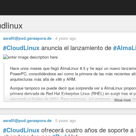
udlinux
asrafil@pod.geraspora.de
-
4 years ago
#CloudLinux
anuncia el lanzamiento de
#AlmaL
Hace unos meses que llegó AlmaLinux 8.5 y he aquí un nuevo lanzamient
PowerPC, consolidándose así como la primera de las más recientes alt
arquitecturas más allá de x86 y ARM.
Aunque tampoco se puede decir que sorprenda ver a AlmaLinux propon
primera derivada de Red Hat Enterprise Linux (RHEL) en surgir tras el p
ejecutado a finales de 2021. Para entonces, sin embargo, una nueva r
Show more
repetir, AlmaLinux fue la pionera.
Tal y como lo explicamos en su día, no fue casualidad que AlmaLinux s
hornada a CentOS, como tampoco fue una casualidad que fuese la prime
asrafil@pod.geraspora.de
-
5 years ago
comercial para con la recién salida distribución, dada la experiencia 
#CloudLinux
ofrecerá cuatro años de soporte a 
mantiene.