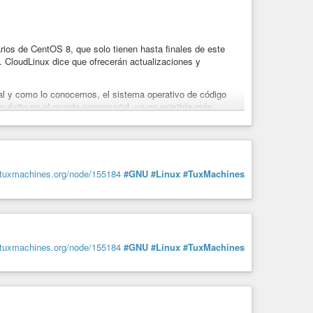
arios de CentOS 8, que solo tienen hasta finales de este
. CloudLinux dice que ofrecerán actualizaciones y
al y como lo conocemos, el sistema operativo de código
n éxito en el mundo empresarial, ya no existiría más.
2029, no quedaron muy contentos.
suarios-centos-8-abandonados-red-hat
.tuxmachines.org/node/155184
#GNU
#Linux
#TuxMachines
.tuxmachines.org/node/155184
#GNU
#Linux
#TuxMachines