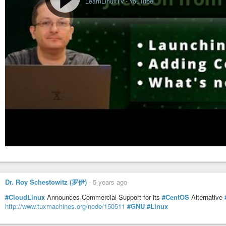
LearnLinuxTV
-
YouTube
Dr. Roy Schestowitz (罗伊)
-
5 years ago
#CloudLinux
Announces Commercial Support for its
#CentOS
Alternative
http://www.tuxmachines.org/node/150511
#GNU
#Linux