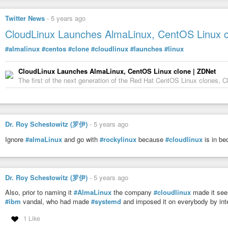
Twitter News
-
5 years ago
CloudLinux Launches AlmaLinux, CentOS Linux 
#almalinux
#centos
#clone
#cloudlinux
#launches
#linux
CloudLinux Launches AlmaLinux, CentOS Linux clone | ZDNet
The first of the next generation of the Red Hat CentOS Linux clones, C
Dr. Roy Schestowitz (罗伊)
-
5 years ago
Ignore
#almaLinux
and go with
#rockylinux
because
#cloudlinux
is in be
Dr. Roy Schestowitz (罗伊)
-
5 years ago
Also, prior to naming it
#AlmaLinux
the company
#cloudlinux
made it seem
#ibm
vandal, who had made
#systemd
and imposed it on everybody by int
1 Like