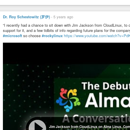
Dr. Roy Schestowitz (罗伊)
-
5 years ago
“I recently had a chance to sit down with Jim Jackson from CloudLinux, to
support for it, and a few tidbits of info regarding future plans for the compa
#microsoft
so choose
#rockylinux
https://www.youtube.com/watch?v=
Jim Jackson from CloudLinux on Alma Linux, Com