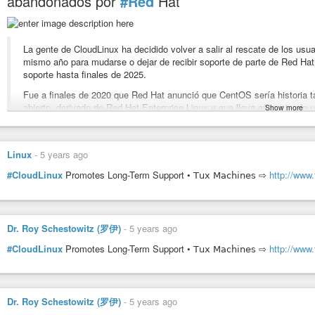
abandonados por
#Red
Hat
https://www.muylinux.com/2022/03/01/almalinux-para-powerpc/
#Ñ
#gnu
#linux
#gnulinux
La gente de CloudLinux ha decidido volver a salir al rescate de los usu
mismo año para mudarse o dejar de recibir soporte de parte de Red Hat
soporte hasta finales de 2025.
Fue a finales de 2020 que Red Hat anunció que CentOS sería historia t
abierto, derivado de Red Hat Enterprise Linux y que lleva años siendo u
Show more
Sobra decir que los usuarios que estaban contando con soporte hasta 
https://www.genbeta.com/linux/cloudlinux-ofrecera-cuatro-anos-soporte-a-u
Linux
-
5 years ago
#Ñ
#gnu
#linux
#gnulinux
#CloudLinux
Promotes Long-Term Support • 𝖳𝗎𝗑 𝖬𝖺𝖼𝗁𝗂𝗇𝖾𝗌 ⇨
http://www
Dr. Roy Schestowitz (罗伊)
-
5 years ago
#CloudLinux
Promotes Long-Term Support • 𝖳𝗎𝗑 𝖬𝖺𝖼𝗁𝗂𝗇𝖾𝗌 ⇨
http://www
Dr. Roy Schestowitz (罗伊)
-
5 years ago