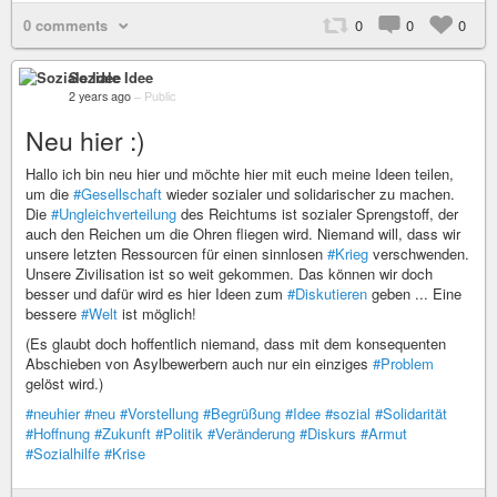
0 comments
0
0
0
Soziale Idee
2 years ago
–
Public
Neu hier :)
Hallo ich bin neu hier und möchte hier mit euch meine Ideen teilen,
um die
#Gesellschaft
wieder sozialer und solidarischer zu machen.
Die
#Ungleichverteilung
des Reichtums ist sozialer Sprengstoff, der
auch den Reichen um die Ohren fliegen wird. Niemand will, dass wir
unsere letzten Ressourcen für einen sinnlosen
#Krieg
verschwenden.
Unsere Zivilisation ist so weit gekommen. Das können wir doch
besser und dafür wird es hier Ideen zum
#Diskutieren
geben ... Eine
bessere
#Welt
ist möglich!
(Es glaubt doch hoffentlich niemand, dass mit dem konsequenten
Abschieben von Asylbewerbern auch nur ein einziges
#Problem
gelöst wird.)
#neuhier
#neu
#Vorstellung
#Begrüßung
#Idee
#sozial
#Solidarität
#Hoffnung
#Zukunft
#Politik
#Veränderung
#Diskurs
#Armut
#Sozialhilfe
#Krise