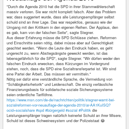
"Durch die Agenda 2010 hat die SPD in ihrer Stammwählerschaft
massiv verloren. Sie war nicht komplett falsch. Aber das Problem
war, dass suggeriert wurde, dass alle Leistungsempfänger selbst
schuld sind an ihrer Lage. Das war respektlos, genauso wie der
Umgang mit den Kritikern in den eigenen Reihen. Der Applaus, den
es gab, kam von der falschen Seite", sagte Stegner.
Aus dieser Erfahrung müsse die SPD Schlüsse ziehen. Reformen
und Einschnitte seien nötig, dabei müsse aber auf Gerechtigkeit
geachtet werden. "Wenn die Leute den Eindruck haben, es geht
ungerecht zu, wenn Abstiegsängste geweckt werden, ist das
lebensgefährlich für die SPD", sagte Stegner. "Wir dürfen weder den
falschen Eindruck erwecken, dass Kürzungen im Vordergrund
stehen, noch, dass die SPD eine Sozialtransferpartei ist. Wir sind
eine Partei der Arbeit. Das müssen wir vermitteln."
Nötig sei dafür eine verständliche Sprache, die Vermeidung von
"Schäbigkeitsrhetorik" und Leidenschaft. Die einzig verlässliche
Finanzierungsbasis für solidarische soziale Sicherungssysteme
seien ordentliche Tariflöhne.
https://www.msn.com/de-de/nachrichten/politik/stegner-warnt-bei-
sozialreformen-vor-neuauflage-der-agenda-2010/ar-AA1KuISQ?
ocid=socialshare
#spd
#bürgergeld
#sozial
#Politik
die
Leistungsempfänger tragen natürlich keinerlei Schuld an ihrer Misere,
Schuld ist dieses Schweinesystem und der Polizeistaat 😂