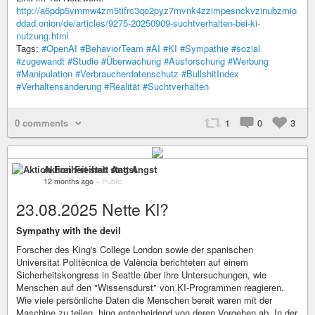
http://a6pdp5vmmw4zm5tifrc3qo2pyz7mvnk4zzimpesnckvzinubzmio
ddad.onion/de/articles/9275-20250909-suchtverhalten-bei-ki-
nutzung.html
Tags:
#OpenAI
#BehaviorTeam
#AI
#KI
#Sympathie
#sozial
#zugewandt
#Studie
#Überwachung
#Ausforschung
#Werbung
#Manipulation
#Verbraucherdatenschutz
#BullshitIndex
#Verhaltensänderung
#Realität
#Suchtverhalten
0 comments
1
0
3
Aktion Freiheit statt Angst
12 months ago
–
Public
23.08.2025 Nette KI?
Sympathy with the devil
Forscher des King's College London sowie der spanischen
Universitat Politècnica de València berichteten auf einem
Sicherheitskongress in Seattle über ihre Untersuchungen, wie
Menschen auf den "Wissensdurst" von KI-Programmen reagieren.
Wie viele persönliche Daten die Menschen bereit waren mit der
Maschine zu teilen, hing entscheidend von deren Vorgehen ab. In der