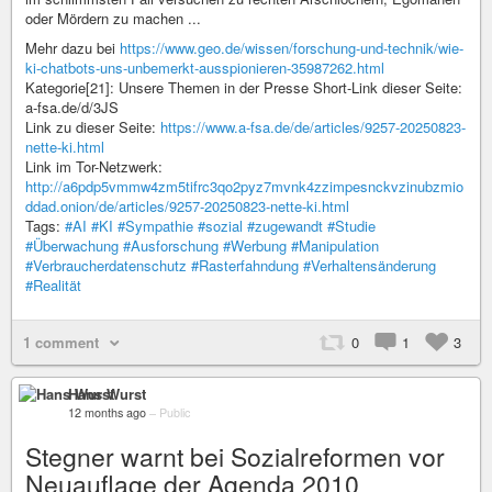
oder Mördern zu machen ...
Mehr dazu bei
https://www.geo.de/wissen/forschung-und-technik/wie-
ki-chatbots-uns-unbemerkt-ausspionieren-35987262.html
Kategorie[21]: Unsere Themen in der Presse Short-Link dieser Seite:
a-fsa.de/d/3JS
Link zu dieser Seite:
https://www.a-fsa.de/de/articles/9257-20250823-
nette-ki.html
Link im Tor-Netzwerk:
http://a6pdp5vmmw4zm5tifrc3qo2pyz7mvnk4zzimpesnckvzinubzmio
ddad.onion/de/articles/9257-20250823-nette-ki.html
Tags:
#AI
#KI
#Sympathie
#sozial
#zugewandt
#Studie
#Überwachung
#Ausforschung
#Werbung
#Manipulation
#Verbraucherdatenschutz
#Rasterfahndung
#Verhaltensänderung
#Realität
1 comment
0
1
3
Hans Wurst
12 months ago
–
Public
Stegner warnt bei Sozialreformen vor
Neuauflage der Agenda 2010