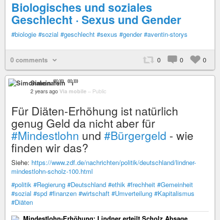
Biologisches und soziales
Geschlecht · Sexus und Gender
#biologie
#sozial
#geschlecht
#sexus
#gender
#aventin-storys
0 comments
0
0
0
Simonalein ⁽⁽⁽i⁾⁾⁾
2 years ago
Via mobile
–
Public
Für Diäten-Erhöhung ist natürlich
genug Geld da nicht aber für
#Mindestlohn
und
#Bürgergeld
- wie
finden wir das?
Siehe:
https://www.zdf.de/nachrichten/politik/deutschland/lindner-
mindestlohn-scholz-100.html
#politik
#Regierung
#Deutschland
#ethik
#frechheit
#Gemeinheit
#sozial
#spd
#finanzen
#wirtschaft
#Umverteilung
#Kapitalismus
#Diäten
Mindestlohn-Erhöhung: Lindner erteilt Scholz Absage