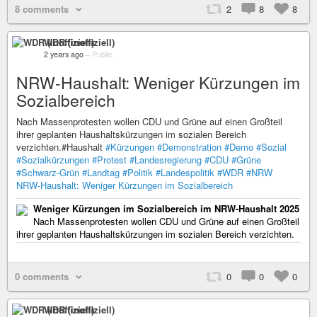
8 comments
2
8
8
WDR (inoffiziell)
2 years ago
–
Public
NRW-Haushalt: Weniger Kürzungen im
Sozialbereich
Nach Massenprotesten wollen CDU und Grüne auf einen Großteil
ihrer geplanten Haushaltskürzungen im sozialen Bereich
verzichten.#Haushalt
#Kürzungen
#Demonstration
#Demo
#Sozial
#Sozialkürzungen
#Protest
#Landesregierung
#CDU
#Grüne
#Schwarz-Grün
#Landtag
#Politik
#Landespolitik
#WDR
#NRW
NRW-Haushalt: Weniger Kürzungen im Sozialbereich
Weniger Kürzungen im Sozialbereich im NRW-Haushalt 2025
Nach Massenprotesten wollen CDU und Grüne auf einen Großteil
ihrer geplanten Haushaltskürzungen im sozialen Bereich verzichten.
0 comments
0
0
0
WDR (inoffiziell)