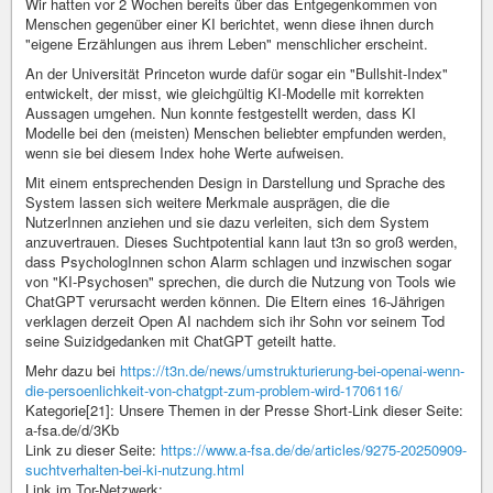
Wir hatten vor 2 Wochen bereits über das Entgegenkommen von
Menschen gegenüber einer KI berichtet, wenn diese ihnen durch
"eigene Erzählungen aus ihrem Leben" menschlicher erscheint.
An der Universität Princeton wurde dafür sogar ein "Bullshit-Index"
entwickelt, der misst, wie gleichgültig KI-Modelle mit korrekten
Aussagen umgehen. Nun konnte festgestellt werden, dass KI
Modelle bei den (meisten) Menschen beliebter empfunden werden,
wenn sie bei diesem Index hohe Werte aufweisen.
Mit einem entsprechenden Design in Darstellung und Sprache des
System lassen sich weitere Merkmale ausprägen, die die
NutzerInnen anziehen und sie dazu verleiten, sich dem System
anzuvertrauen. Dieses Suchtpotential kann laut t3n so groß werden,
dass PsychologInnen schon Alarm schlagen und inzwischen sogar
von "KI-Psychosen" sprechen, die durch die Nutzung von Tools wie
ChatGPT verursacht werden können. Die Eltern eines 16-Jährigen
verklagen derzeit Open AI nachdem sich ihr Sohn vor seinem Tod
seine Suizidgedanken mit ChatGPT geteilt hatte.
Mehr dazu bei
https://t3n.de/news/umstrukturierung-bei-openai-wenn-
die-persoenlichkeit-von-chatgpt-zum-problem-wird-1706116/
Kategorie[21]: Unsere Themen in der Presse Short-Link dieser Seite:
a-fsa.de/d/3Kb
Link zu dieser Seite:
https://www.a-fsa.de/de/articles/9275-20250909-
suchtverhalten-bei-ki-nutzung.html
Link im Tor-Netzwerk: