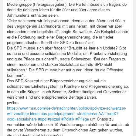
Mediengruppe (Freitagsausgaben). Die Partei müsse sich fragen, ob
darin die richtigen Ideen für die 20er und 30er Jahre dieses
Jahrhunderts enthalten seien.
"Oder schleppen wir liebgewonnene Ideen aus den 80ern und 90ern
des vergangenen Jahrhunderts mit uns herum, mit denen wir aber
niemanden mehr begeistern?", sagte Schweitzer. Als Beispiel nannte
er die Forderung nach einer Bürgerversicherung, die in "jeder
programmatischen Schrift der SPD zu finden" sei.
Die SPD müsse sich aber fragen: "Braucht es hier ein Update? Gibt
es neue und bessere solidarische Modelle, um Krankenversicherung
und gute Pflege zu sichern?", sagte Schweitzer. "Bei den Fragen zu
einem modernen und starken Sozialstaat darf die SPD nicht
stillstehen." Die SPD müsse hier mit guten Ideen "in die Offensive
kommen".
Das SPD-Konzept einer Bürgerversicherung zielt auf ein
solidarisches Einheitssystem in Kranken- und Pflegeversicherung ab,
in dem alle Bürger - auch Beamte, Selbstständige und Gutverdiener -
versichert sind und entsprechende Beiträge zahlen.
pw/bro
https://www.msn.com/de-de/nachrichten/politik/spd-vize-schweitzer-
will-veraltete-ideen-aus-parteiprogramm-streichen/ar-AA1TornX?
ocid=socialshare
#spd
#sozial
#Politik
#Pflege
um Chaos zu
vermeiden würde ich noch 10 Versicherungen einführen 😹 und als ob
die privat Versicherten zu dem Unterschichten Arzt gehen würden,
die sind doch nicht lebensmüde