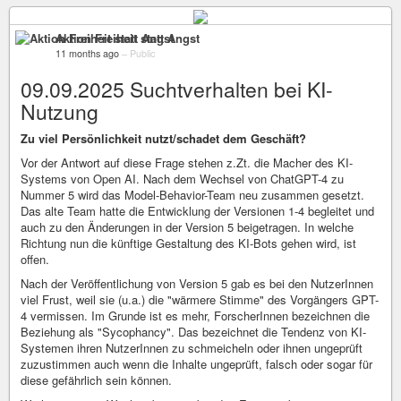
Aktion Freiheit statt Angst
11 months ago
–
Public
09.09.2025 Suchtverhalten bei KI-
Nutzung
Zu viel Persönlichkeit nutzt/schadet dem Geschäft?
Vor der Antwort auf diese Frage stehen z.Zt. die Macher des KI-
Systems von Open AI. Nach dem Wechsel von ChatGPT-4 zu
Nummer 5 wird das Model-Behavior-Team neu zusammen gesetzt.
Das alte Team hatte die Entwicklung der Versionen 1-4 begleitet und
auch zu den Änderungen in der Version 5 beigetragen. In welche
Richtung nun die künftige Gestaltung des KI-Bots gehen wird, ist
offen.
Nach der Veröffentlichung von Version 5 gab es bei den NutzerInnen
viel Frust, weil sie (u.a.) die "wärmere Stimme" des Vorgängers GPT-
4 vermissen. Im Grunde ist es mehr, ForscherInnen bezeichnen die
Beziehung als "Sycophancy". Das bezeichnet die Tendenz von KI-
Systemen ihren NutzerInnen zu schmeicheln oder ihnen ungeprüft
zuzustimmen auch wenn die Inhalte ungeprüft, falsch oder sogar für
diese gefährlich sein können.