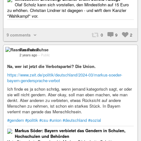
Olaf Scholz kann sich vorstellen, den Mindestlohn auf 15 Euro
zu erhöhen. Christian Lindner ist dagegen - und wirft dem Kanzler
"Wahlkampf" vor.
9 comments
0
9
2
Rasmus Fuhse
2 years ago
–
Public
Na, wer ist jetzt die Verbotspartei? Die Union.
https://www.zeit.de/politik/deutschland/2024-03/markus-soeder-
bayern-gendersprache-verbot
Ich finde es ja schon schräg, wenn jemand kategorisch sagt, er oder
sie will nicht gendern. Aber okay, soll man eben machen, wie man
denkt. Aber anderen zu verbieten, etwas Rücksicht auf andere
Menschen zu nehmen, ist schon ein starkes Stück. In Bayern
verlernt man gerade das Menschlichsein.
#gendern
#politik
#csu
#union
#deutschland
#sozial
Markus Söder: Bayern verbietet das Gendern in Schulen,
Hochschulen und Behörden