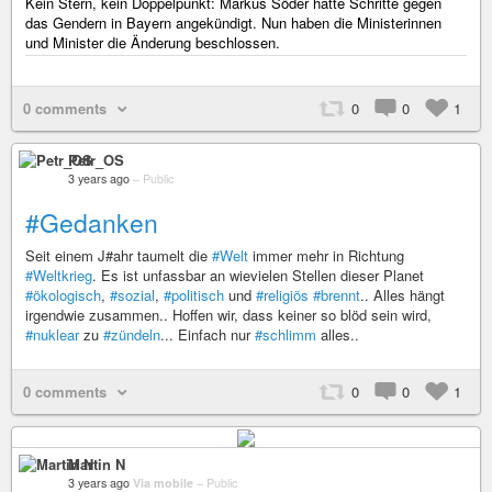
Kein Stern, kein Doppelpunkt: Markus Söder hatte Schritte gegen
das Gendern in Bayern angekündigt. Nun haben die Ministerinnen
und Minister die Änderung beschlossen.
0 comments
0
0
1
Petr_OS
3 years ago
–
Public
#Gedanken
Seit einem J#ahr taumelt die
#Welt
immer mehr in Richtung
#Weltkrieg
. Es ist unfassbar an wievielen Stellen dieser Planet
#ökologisch
,
#sozial
,
#politisch
und
#religiös
#brennt
.. Alles hängt
irgendwie zusammen.. Hoffen wir, dass keiner so blöd sein wird,
#nuklear
zu
#zündeln
... Einfach nur
#schlimm
alles..
0 comments
0
0
1
Martin N
3 years ago
Via mobile
–
Public