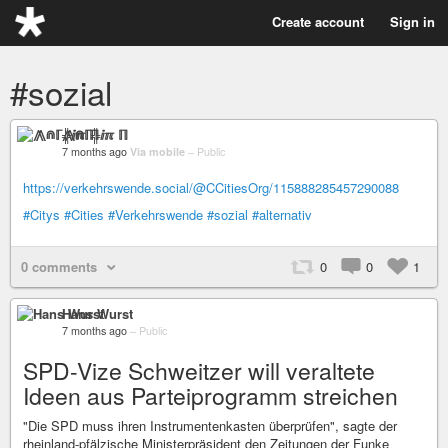
Create account
Sign in
#sozial
⨇⋒ℾ╬ⅈℼ ℿ
7 months ago
Via mobile
–
Public
https://verkehrswende.social/@CCitiesOrg/115888285457290088
#Citys
#Cities
#Verkehrswende
#sozial
#alternativ
0 comments
0
0
1
Hans Wurst
7 months ago
–
Public
SPD-Vize Schweitzer will veraltete
Ideen aus Parteiprogramm streichen
"Die SPD muss ihren Instrumentenkasten überprüfen", sagte der
rheinland-pfälzische Ministerpräsident den Zeitungen der Funke