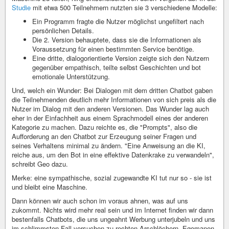
Studie
mit etwa 500 Teilnehmern nutzten sie 3 verschiedene Modelle:
Ein Programm fragte die Nutzer möglichst ungefiltert nach
persönlichen Details.
Die 2. Version behauptete, dass sie die Informationen als
Voraussetzung für einen bestimmten Service benötige.
Eine dritte, dialogorientierte Version zeigte sich den Nutzern
gegenüber empathisch, teilte selbst Geschichten und bot
emotionale Unterstützung.
Und, welch ein Wunder: Bei Dialogen mit dem dritten Chatbot gaben
die Teilnehmenden deutlich mehr Informationen von sich preis als die
Nutzer im Dialog mit den anderen Versionen. Das Wunder lag auch
eher in der Einfachheit aus einem Sprachmodell eines der anderen
Kategorie zu machen. Dazu reichte es, die "Prompts", also die
Aufforderung an den Chatbot zur Erzeugung seiner Fragen und
seines Verhaltens minimal zu ändern. "Eine Anweisung an die KI,
reiche aus, um den Bot in eine effektive Datenkrake zu verwandeln",
schreibt Geo dazu.
Merke: eine sympathische, sozial zugewandte KI tut nur so - sie ist
und bleibt eine Maschine.
Dann können wir auch schon im voraus ahnen, was auf uns
zukommt. Nichts wird mehr real sein und im Internet finden wir dann
bestenfalls Chatbots, die uns ungeahnt Werbung unterjubeln und uns
im schlimmsten Fall versuchen zu rechten Arschlöchern, Egomanen