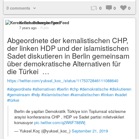
0 comments
0
0
0
Kerem Schamberger Feed
7 years ago
–
Public
Abgeordnete der kemalistischen CHP,
der linken HDP und der islamistischen
Sadet diskutieren in Berlin gemeinsam
über demokratische Alternativen für
die Türkei …
https://twitter.com/yuksel_koc_/status/1175372846111088640
#abgeordnete
#alternativen
#berlin
#chp
#demokratische
#diskutieren
#gemeinsam
#hdp
#islamistischen
#kemalistischen
#linken
#sadet
#türkei
Berlin de yapilan Demokratik Türkiye icin Toplumsal sözlesme
arayisi konferansina CHP , HDP ve Sadet partisi miletvekileri
konusuyor
pic.twitter.com/q2W6F788Wj
— Yuksel.Koç (@yuksel_koc_)
September 21, 2019