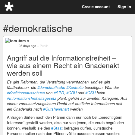
Create account
Sign in
#demokratische
tom s
28 days ago
–
Public
Angriff auf die Informationsfreiheit –
wie aus einem Recht ein Gnadenakt
werden soll
Es gibt Reformen, die Verwaltung vereinfachen, und es gibt
Maßnahmen, die
#demokratische
#Kontrolle
beseitigen. Was der
#Koalitionsausschuss
von
#SPD
,
#CDU
und
#CSU
beim
#Informationsfreiheitsgesetz
plant, gehört zur zweiten Kategorie. Aus
einem voraussetzungslosen Recht auf amtliche Informationen soll
ein Gnadenakt nach
#Gutsherrenart
werden.
Anfragen dürfen nach den Plänen dann nur noch bei „berechtigtem
Interesse“ gestellt werden, also nur von jenen, die vorab begründen
können, weshalb sie den
#Staat
befragen dürfen. Juristische
Personen sollen nach den Plänen völlig ausgeschlossen werden: