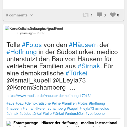
0 comments
1
0
0
Kerem Schamberger Feed
8 years ago
–
Public
Tolle
#Fotos
von den
#Häusern
der
#Hoffnung
in der Südosttürkei. medico
unterstützt den Bau von Häusern für
vetriebene Familien aus
#Sirnak
. Für
eine demokratische
#Türkei
@ismail_kupeli @LLeyla73
@KeremSchamberg …
https://www.medico.de/haeuser-der-hoffnung-17213/
#aus
#bau
#demokratische
#eine
#familien
#fotos
#hoffnung
#häusern
#ismail
#keremschamberg
#kupeli
#lleyla73
#medico
#sirnak
#südosttürkei
#tolle
#türkei
#unterstützt
#vetriebene
Fotoreportage - Häuser der Hoffnung - medico international