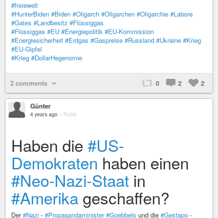
#freiewelt
#HunterBiden
#Biden
#Oligarch
#Oligarchen
#Oligarchie
#Labore
#Gates
#Landbesitz
#Flüssiggas
#Flüssiggas
#EU
#Energiepolitik
#EU-Kommission
#Energiesicherheit
#Erdgas
#Gaspreise
#Russland
#Ukraine
#Krieg
#EU-Gipfel
#Krieg
#DollarHegenomie
2 comments
0
2
2
Günter
4 years ago
–
Public
Haben die
#US-
Demokraten
haben einen
#Neo-Nazi-Staat
in
#Amerika
geschaffen?
Der
#Nazi
-
#Propagandaminister
#Goebbels
und die
#Gestapo
-