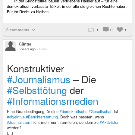
In der Südosttürkei bauen Vertriebene Häuser auf – für eine
demokratisch verfasste Türkei, in der alle die gleichen Rechte haben.
Für ihr Recht zu bleiben.
0 comments
1
0
1
Günter
8 years ago
–
Public
Konstruktiver
#Journalismus
– Die
#Selbsttötung
der
#Informationsmedien
Eine Grundbedingung für eine
#demokratische
#Gesellschaft
ist
#objektive
#Berichterstattung
. Doch was passiert, wenn
#Journalisten
nicht mehr nur informieren, sondern zu
#Aktivisten
werden?
[...]