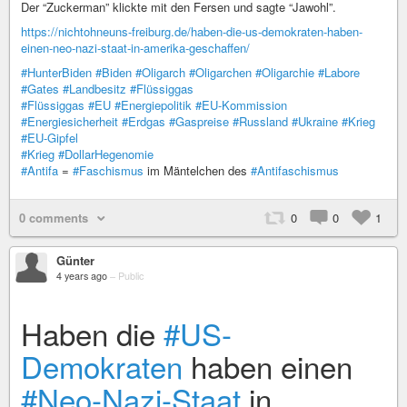
Der “Zuckerman” klickte mit den Fersen und sagte “Jawohl”.
https://nichtohneuns-freiburg.de/haben-die-us-demokraten-haben-
einen-neo-nazi-staat-in-amerika-geschaffen/
#HunterBiden
#Biden
#Oligarch
#Oligarchen
#Oligarchie
#Labore
#Gates
#Landbesitz
#Flüssiggas
#Flüssiggas
#EU
#Energiepolitik
#EU-Kommission
#Energiesicherheit
#Erdgas
#Gaspreise
#Russland
#Ukraine
#Krieg
#EU-Gipfel
#Krieg
#DollarHegenomie
#Antifa
=
#Faschismus
im Mäntelchen des
#Antifaschismus
0 comments
0
0
1
Günter
4 years ago
–
Public
Haben die
#US-
Demokraten
haben einen
#Neo-Nazi-Staat
in