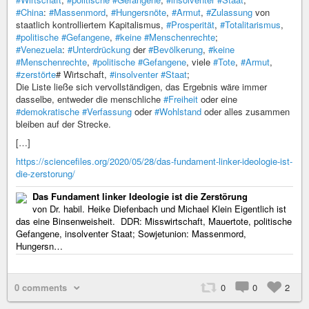
#China
:
#Massenmord
,
#Hungersnöte
,
#Armut
,
#Zulassung
von
staatlich kontrolliertem Kapitalismus,
#Prosperität
,
#Totalitarismus
,
#politische
#Gefangene
,
#keine
#Menschenrechte
;
#Venezuela
:
#Unterdrückung
der
#Bevölkerung
,
#keine
#Menschenrechte
,
#politische
#Gefangene
, viele
#Tote
,
#Armut
,
#zerstörte
# Wirtschaft,
#insolventer
#Staat
;
Die Liste ließe sich vervollständigen, das Ergebnis wäre immer
dasselbe, entweder die menschliche
#Freiheit
oder eine
#demokratische
#Verfassung
oder
#Wohlstand
oder alles zusammen
bleiben auf der Strecke.
[…]
https://sciencefiles.org/2020/05/28/das-fundament-linker-ideologie-ist-
die-zerstorung/
Das Fundament linker Ideologie ist die Zerstörung
von Dr. habil. Heike Diefenbach und Michael Klein Eigentlich ist
das eine Binsenweisheit. DDR: Misswirtschaft, Mauertote, politische
Gefangene, insolventer Staat; Sowjetunion: Massenmord,
Hungersn…
0 comments
0
0
2