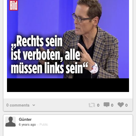
0 comments
0
0
0
Günter
6 years ago
–
Public