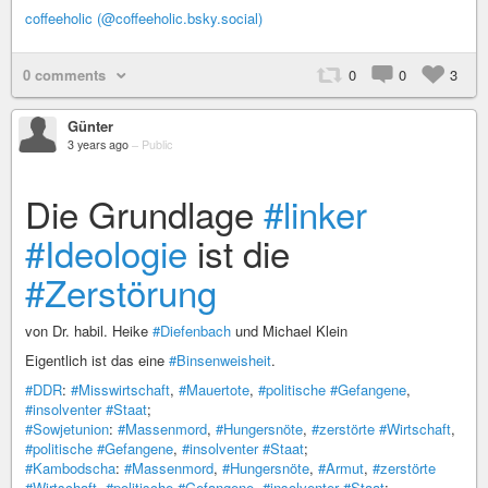
coffeeholic (@coffeeholic.bsky.social)
0 comments
0
0
3
Günter
3 years ago
–
Public
Die Grundlage
#linker
#Ideologie
ist die
#Zerstörung
von Dr. habil. Heike
#Diefenbach
und Michael Klein
Eigentlich ist das eine
#Binsenweisheit
.
#DDR
:
#Misswirtschaft
,
#Mauertote
,
#politische
#Gefangene
,
#insolventer
#Staat
;
#Sowjetunion
:
#Massenmord
,
#Hungersnöte
,
#zerstörte
#Wirtschaft
,
#politische
#Gefangene
,
#insolventer
#Staat
;
#Kambodscha
:
#Massenmord
,
#Hungersnöte
,
#Armut
,
#zerstörte
#Wirtschaft
,
#politische
#Gefangene
,
#insolventer
#Staat
;