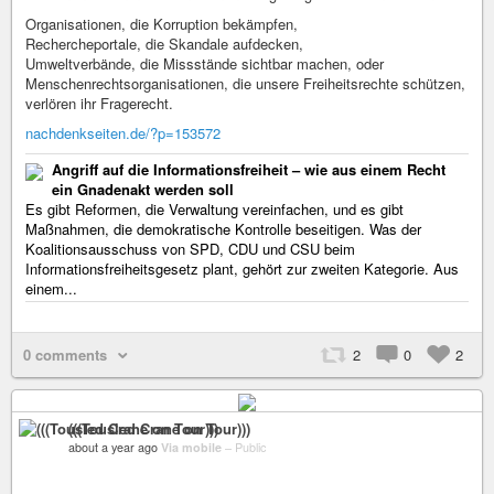
Organisationen, die Korruption bekämpfen,
Rechercheportale, die Skandale aufdecken,
Umweltverbände, die Missstände sichtbar machen, oder
Menschenrechtsorganisationen, die unsere Freiheitsrechte schützen,
verlören ihr Fragerecht.
nachdenkseiten.de/?p=153572
Angriff auf die Informationsfreiheit – wie aus einem Recht
ein Gnadenakt werden soll
Es gibt Reformen, die Verwaltung vereinfachen, und es gibt
Maßnahmen, die demokratische Kontrolle beseitigen. Was der
Koalitionsausschuss von SPD, CDU und CSU beim
Informationsfreiheitsgesetz plant, gehört zur zweiten Kategorie. Aus
einem...
0 comments
2
0
2
(((Tousled Crane on Tour)))
about a year ago
Via mobile
–
Public