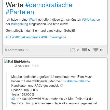
Werte
#demokratische
#Parteien
.
Ich habe meine
#Wahl
getroffen, diese am schönsten
#Briefkasten
der
#Umgebung
eingeworfen und bitte euch:
Geht pfleglich damit um und baut keinen Scheiß!
#BTW2025
#Demokratie
#Stimmenabgabe
5 comments
2
5
10
Kai Lücke
2 years ago
–
Public
Mitarbeitende der 3 größten Unternehmen von Elon Musk
haben mit überwältigender Mehrheit für
#demokratische
Kandidaten und PACs gespendet. 👏
SpaceX 136.000 $
Tesla 159.000 $
#X
115.000 $Obwohl Musk mehr als 75 Mio. Dollar für die
Wahl von Trump und anderen Republikanern ausgegeben hat.