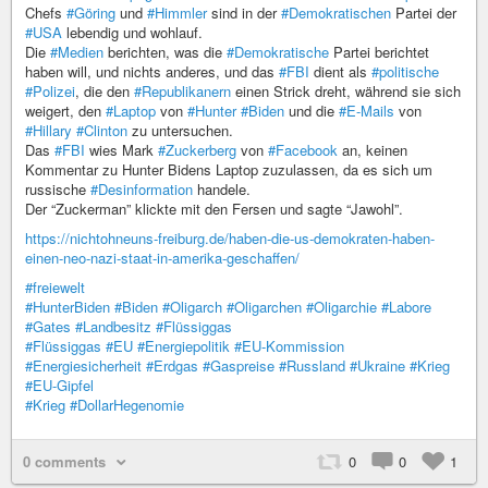
Chefs
#Göring
und
#Himmler
sind in der
#Demokratischen
Partei der
#USA
lebendig und wohlauf.
Die
#Medien
berichten, was die
#Demokratische
Partei berichtet
haben will, und nichts anderes, und das
#FBI
dient als
#politische
#Polizei
, die den
#Republikanern
einen Strick dreht, während sie sich
weigert, den
#Laptop
von
#Hunter
#Biden
und die
#E-Mails
von
#Hillary
#Clinton
zu untersuchen.
Das
#FBI
wies Mark
#Zuckerberg
von
#Facebook
an, keinen
Kommentar zu Hunter Bidens Laptop zuzulassen, da es sich um
russische
#Desinformation
handele.
Der “Zuckerman” klickte mit den Fersen und sagte “Jawohl”.
https://nichtohneuns-freiburg.de/haben-die-us-demokraten-haben-
einen-neo-nazi-staat-in-amerika-geschaffen/
#freiewelt
#HunterBiden
#Biden
#Oligarch
#Oligarchen
#Oligarchie
#Labore
#Gates
#Landbesitz
#Flüssiggas
#Flüssiggas
#EU
#Energiepolitik
#EU-Kommission
#Energiesicherheit
#Erdgas
#Gaspreise
#Russland
#Ukraine
#Krieg
#EU-Gipfel
#Krieg
#DollarHegenomie
0 comments
0
0
1