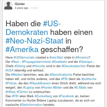
Günter
4 years ago
–
Public
Haben die
#US-
Demokraten
haben einen
#Neo-Nazi-Staat
in
#Amerika
geschaffen?
Have
#USDemocrats
created a
#neo-Nazi
state in
#America
?
Der
#Nazi
-
#Propagandaminister
#Goebbels
und die
#Gestapo
-
Chefs
#Göring
und
#Himmler
sind in der
#Demokratischen
Partei der
#USA
lebendig und wohlauf.
Die
#Medien
berichten, was die
#Demokratische
Partei berichtet
haben will, und nichts anderes, und das
#FBI
dient als
#politische
#Polizei
, die den
#Republikanern
einen Strick dreht, während sie sich
weigert, den
#Laptop
von
#Hunter
#Biden
und die
#E-Mails
von
#Hillary
#Clinton
zu untersuchen.
Das
#FBI
wies Mark
#Zuckerberg
von
#Facebook
an, keinen
Kommentar zu Hunter Bidens Laptop zuzulassen, da es sich um
russische
#Desinformation
handele.