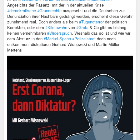
Angesichts der Rasanz, mit der in der aktuellen Krise
#demokratische
#Grundrechte
ausgesetzt und die Deutschen zur
Denunziation ihrer Nachbarn gedrängt werden, erscheint diese Gefahr
zunehmend real. Doch anders als beim
#Tugendterror
der politisch
Korrekten, oder dem
#Klimawahn
von
#Greta
& Co gibt es bislang
keinen vernehmbaren
#Widerspruch
. Weshalb das so ist und wie wir
dem Absturz in den
#Merkel-Spahn
#Polizeistaat
doch noch
entkommen, diskutieren Gerhard Wisnewski und Martin Müller-
Mertens