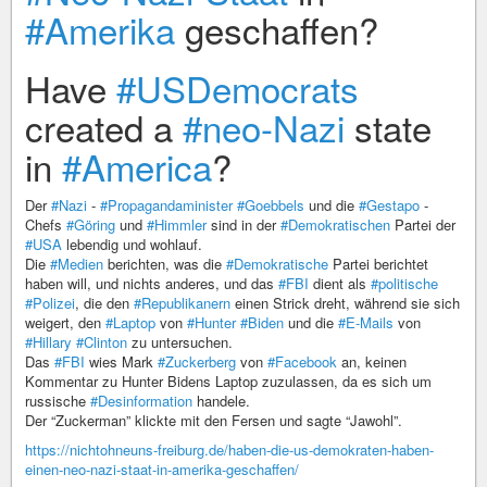
#Amerika
geschaffen?
Have
#USDemocrats
created a
#neo-Nazi
state
in
#America
?
Der
#Nazi
-
#Propagandaminister
#Goebbels
und die
#Gestapo
-
Chefs
#Göring
und
#Himmler
sind in der
#Demokratischen
Partei der
#USA
lebendig und wohlauf.
Die
#Medien
berichten, was die
#Demokratische
Partei berichtet
haben will, und nichts anderes, und das
#FBI
dient als
#politische
#Polizei
, die den
#Republikanern
einen Strick dreht, während sie sich
weigert, den
#Laptop
von
#Hunter
#Biden
und die
#E-Mails
von
#Hillary
#Clinton
zu untersuchen.
Das
#FBI
wies Mark
#Zuckerberg
von
#Facebook
an, keinen
Kommentar zu Hunter Bidens Laptop zuzulassen, da es sich um
russische
#Desinformation
handele.
Der “Zuckerman” klickte mit den Fersen und sagte “Jawohl”.
https://nichtohneuns-freiburg.de/haben-die-us-demokraten-haben-
einen-neo-nazi-staat-in-amerika-geschaffen/