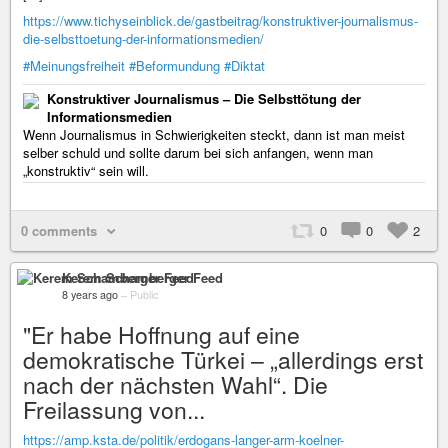
https://www.tichyseinblick.de/gastbeitrag/konstruktiver-journalismus-
die-selbsttoetung-der-informationsmedien/
#Meinungsfreiheit
#Beformundung
#Diktat
Konstruktiver Journalismus – Die Selbsttötung der
Informationsmedien
Wenn Journalismus in Schwierigkeiten steckt, dann ist man meist
selber schuld und sollte darum bei sich anfangen, wenn man
„konstruktiv“ sein will.
0 comments
0
0
2
Kerem Schamberger Feed
8 years ago
–
Public
"Er habe Hoffnung auf eine
demokratische Türkei – „allerdings erst
nach der nächsten Wahl“. Die
Freilassung von...
https://amp.ksta.de/politik/erdogans-langer-arm-koelner-