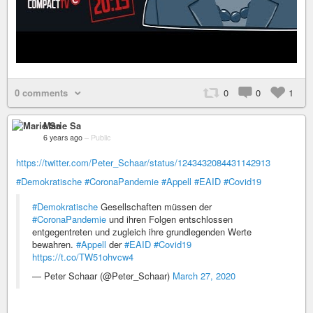
0 comments
0
0
1
Marie Sa
6 years ago
–
Public
https://twitter.com/Peter_Schaar/status/1243432084431142913
#Demokratische
#CoronaPandemie
#Appell
#EAID
#Covid19
#Demokratische
Gesellschaften müssen der
#CoronaPandemie
und ihren Folgen entschlossen
entgegentreten und zugleich ihre grundlegenden Werte
bewahren.
#Appell
der
#EAID
#Covid19
https://t.co/TW51ohvcw4
— Peter Schaar (@Peter_Schaar)
March 27, 2020