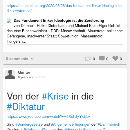
https://sciencefiles.org/2020/05/28/das-fundament-linker-ideologie-ist-
die-zerstorung/
Das Fundament linker Ideologie ist die Zerstörung
von Dr. habil. Heike Diefenbach und Michael Klein Eigentlich ist
das eine Binsenweisheit. DDR: Misswirtschaft, Mauertote, politische
Gefangene, insolventer Staat; Sowjetunion: Massenmord,
Hungersn…
0 comments
0
0
0
Günter
6 years ago
–
Public
Von der
#Krise
in die
#Diktatur
https://www.youtube.com/watch?v=6XcFJyYkEbk
Sind
#Sondergesetze
und
#Allgemeinverfügungen
der
#Dammbruch
für eine
#Diktatur
im
#Namen
des
#Gesundheitsschutzes
?