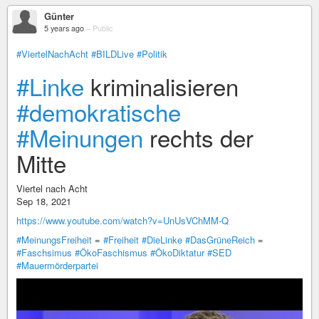
Günter
5 years ago
–
Public
#ViertelNachAcht
#BILDLive
#Politik
#Linke
kriminalisieren
#demokratische
#Meinungen
rechts der
Mitte
Viertel nach Acht
Sep 18, 2021
https://www.youtube.com/watch?v=UnUsVChMM-Q
#MeinungsFreiheit
=
#Freiheit
#DieLinke
#DasGrüneReich
=
#Faschsimus
#ÖkoFaschismus
#ÖkoDiktatur
#SED
#Mauermörderpartei