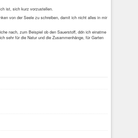
#gaslighting
#umgangmitmir
#gaslighting
#umgangmitmir
ch ist, sich kurz vorzustellen.
en von der Seele zu schreiben, damit ich nicht alles in mir
iche nach, zum Beispiel ob den Sauerstoff, ddn ich einatme
mich sehr für die Natur und die Zusammenhänge, für Garten