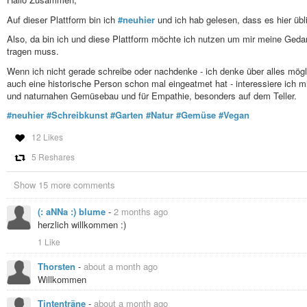
#schreibkunst
#gedanken
#lyrik
#narzissmus
#narzistischeBeziehung
#schreibkunst
#gedanken
#lyrik
#narzissmus
#narzistischeBeziehung
Auf dieser Plattform bin ich
#neuhier
und ich hab gelesen, dass es hier übli
Also, da bin ich und diese Plattform möchte ich nutzen um mir meine Gedank
tragen muss.
Wenn ich nicht gerade schreibe oder nachdenke - ich denke über alles mögl
auch eine historische Person schon mal eingeatmet hat - interessiere ich 
und naturnahen Gemüsebau und für Empathie, besonders auf dem Teller.
#neuhier
#Schreibkunst
#Garten
#Natur
#Gemüse
#Vegan
12 Likes
5 Reshares
Show 15 more comments
(: aNNa :) blume
-
2 months ago
herzlich willkommen :)
1 Like
Thorsten
-
about a month ago
Willkommen
Tintenträne
-
about a month ago