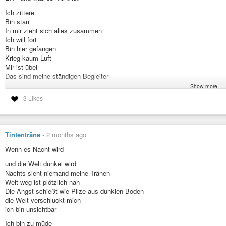
Ich ertrank in Leere
Die Wertlosigkeit treibt mich fort - an - um
Ich zittere
Wer nahm mir meinen Wert?
Bin starr
Wo ist er?
In mir zieht sich alles zusammen
Mein Vakuum droht mich zu zerreiẞen
Ich will fort
Bin hier gefangen
Ich bin soviel mehr als Sex
Krieg kaum Luft
Ich bin es Wert
Mir ist übel
Werte kommen nicht von außen
Das sind meine ständigen Begleiter
Aber wenn kein Wert da ist
Show more
Ist es schwer einen zu finden
Kam er nach Hause oder ich?
Es ist verborgen, innen drin
3 Likes
Hab ich gekocht?
Nur ist es schwer etwas unsichtbares
Fehler gemacht?
Nicht vorhandenes zu suchen
Dauerte es länger?
Und zu finden
Oder hab ich was getan?
Tintenträne
-
2 months ago
Mir wird kalt
Der Weg lohnt sich
Es gehört zu mir
Wert ist da
Wenn es Nacht wird
Es ist täglich da
In jedem
​und die Welt dunkel wird
Jeder ist Wertvoll
Es ist selbst bei einfachen Aufgaben dabei
Nachts sieht niemand meine Tränen
Es sitzt neben mir und bewertet
#schreibkunst
#gedanken
#lyrik
#narzissmus
#kindheit
#erziehung
#e
Weit weg ist plötzlich nah
Ob ich gut genug bin
Die Angst schießt wie Pilze aus dunklen Boden
Und kriecht wie kalter Wind unter meine Haut
die Welt verschluckt mich
ich bin unsichtbar
Er nimmt mir meine Gedanken
Liest mein Tagebuch für mich
​Ich bin zu müde