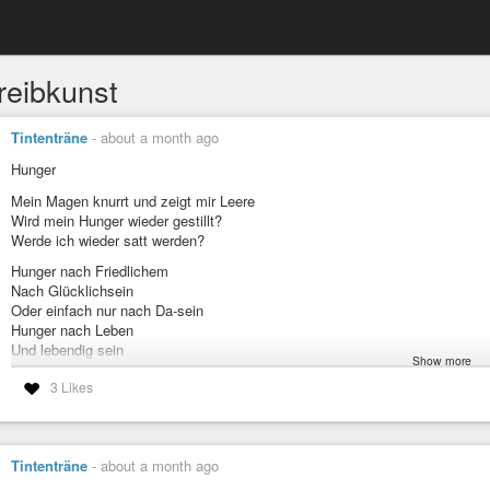
reibkunst
Tintenträne
-
about a month ago
Hunger
Mein Magen knurrt und zeigt mir Leere
Wird mein Hunger wieder gestillt?
Werde ich wieder satt werden?
Hunger nach Friedlichem
Nach Glücklichsein
Oder einfach nur nach Da-sein
Hunger nach Leben
Und lebendig sein
Show more
Hunger nach Werten sowieso
3 Likes
Essen bleibt mir im Hals stecken
Muss zuviel schlucken
Schlucke zu Viel
Empfinde keine Freude
Tintenträne
-
about a month ago
Alles ist zum kotzen, ist beschissen