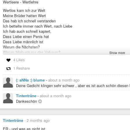
Wertleere - Wertlehre
Essen ist das Gegenteil von Freude
Wertlos kam ich zur Welt
Und das Gegenteil von Friede
Meine Brüder hatten Wert
Essen sollte gesellig sein
Das hab ich schnell verstanden
Hunger sollte unmöglich sein
Ich bettelte immer nach Wert, nach Liebe
Essen mit Freude ist unmöglich
Ich hab auch schnell kapiert,
Mit Freunden sowieso
Dass Liebe einen Penis hat
Essen ist Nervenanspannung
Dass Liebe männlich ist
Essen zubereiten ist Stress pur
Warum die Nächsten?
Ist durch die Hölle gehen
Warum blieb mir nur das Vakuum?
Show more
Essen sollte Liebe sein, Fürsorge
4 Likes
Also besorgte ich mir Werte
Es bleibt der Hunger
Und versuchte meine Leere mit Wert zu füllen
1 Reshare
Geht er wieder?
Ich hatte keinen Wert
Wird Essen jemals wieder gut sein?
Keine Werte
(: aNNa :) blume
-
about a month ago
Wertleer
#schreibkunst
#gedanken
#lyrik
#narzissmus
#narzistischeBeziehung
Deine Gedicht klingen sehr schwer , aber es ist auch schön diesen 
Verwechselte Sex mit Liebe
Liebe hat ja einen Penis
Tintenträne
-
about a month ago
Und Penis hat Wert
Dankeschön 🙂
Diese wertelose Leere sollte verschwinden
Doch sie blieb
Mit jedem mal
Tintenträne
-
2 months ago
Diese Leere blieb
Berauschen half nicht
ER - und was es nicht ist