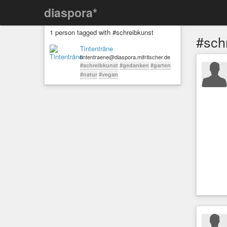
diaspora*
1 person tagged with #schreibkunst
#sch
Tintenträne
tintentraene@diaspora.mifritscher.de
#schreibkunst
#gedanken
#garten
#natur
#vegan