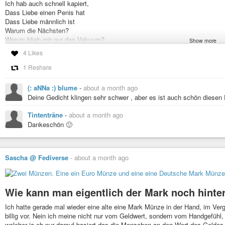
Ich hab auch schnell kapiert,
Dass Liebe einen Penis hat
Dass Liebe männlich ist
Warum die Nächsten?
Warum blieb mir nur das Vakuum?
Show more
4 Likes
Also besorgte ich mir Werte
Und versuchte meine Leere mit Wert zu füllen
1 Reshare
Ich hatte keinen Wert
Keine Werte
(: aNNa :) blume
-
about a month ago
Wertleer
Deine Gedicht klingen sehr schwer , aber es ist auch schön diesen 
Verwechselte Sex mit Liebe
Liebe hat ja einen Penis
Tintenträne
-
about a month ago
Und Penis hat Wert
Dankeschön 🙂
Diese wertelose Leere sollte verschwinden
Doch sie blieb
Mit jedem mal
Sascha @ Fediverse
-
about a month ago
Diese Leere blieb
Berauschen half nicht
Ich ertrank in Leere
Die Wertlosigkeit treibt mich fort - an - um
Wie kann man eigentlich der Mark noch hinte
Wer nahm mir meinen Wert?
Wo ist er?
Ich hatte gerade mal wieder eine alte eine Mark Münze in der Hand, im Ve
Mein Vakuum droht mich zu zerreiẞen
billig vor. Nein ich meine nicht nur vom Geldwert, sondern vom Handgefühl
welcher ja eh nur darauf basiert das die Menschen an den Wert des Geldes