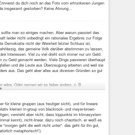
. Erinnerst du dich noch an das Foto vom ertrunkenen Jungen
d da insgesamt gestorben? Keine Ahnung…
d sollte man so einiges machen. Aber warum passiert das
t leider nicht unbedingt ein rationales Ergebnis zur Folge
e Demokratie nicht der Weisheit letzter Schluss ist,
 fahrlässig, das gemeine Volk darüber abstimmen zu lassen,
re Interessen. Viel zu viel dreht sich immer nur um Geld.
en zu Geld gemacht werden. Viele Dinge passieren überhaupt
allen und die Leute aus Überzeugung arbeiten und weil sie
ders aus. Das geht aber alles aus diversen Gründen so gut
r wäre. Oder nennen wir es lieber anders, z. B.
e
n der Wähler entscheidet nach den Informationen, die er
. Des weiteren kann er Informationen nicht berücksichtigen,
hl, was dazu führt, dass bestimmte Gruppen besser dran
 für kleine gruppen (aus heutiger sicht). und für lineare
pricht alles gegen Demokratie, aber auf der anderen Seite:
elativ kleinen in-group von blackrock- und meyer-brown-
edacht? Dann wird es schwierig.
htigen, versteht aber nicht, dass kippunkte im klimasystem
 einmal kennt), nicht-linear. dazu noch chaotisch. er weiß es
 das System grundlegend geändert wird. Das ginge nur durch
 "morgen geht die welt nicht unter". das geht für ihn gut,
h einen neuen Verfassungsentwurf und einer
türlich metaphorisch!!).