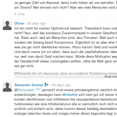
Je geringer Zahl und Abstand, desto mehr fühlen wir uns betroffen
am Strand? Wer erinnert sich nicht? Aber wie viele Menschen sin
5 Likes
Oliver
-
28 days ago
Ich bin nicht für meinen Optimismus bekannt. Theoretisch kann un
nicht? Nun, weil das komplexe Zusammenspiel in unserer Gesellschaf
hat. Eben auch, weil wir Menschen sind, also Primaten. Weil auch di
sondern der bislang beste Kompromiss. Eigentlich ist es aber eher
was sie gar nicht überblicken können. Hinzu kommt Geld und monetä
Und damit meine ich vor allem, dass auch die zweifelhaftesten Ide
nur, weil man damit Geld machen kann. Würde diese Motivation wegf
der Gesellschaft etwas zurückgeben wollten, sähe die Welt ganz an
wie gar nicht.
Mittlerweile bin ich überzeugt, dass ein moderner Sozialismus besse
Show mor
Gemeinwohl-Ökonomie. Demokratie wird im Grunde überbewertet, den
hat und verarbeiten kann, darunter auch “alternative Fakten” und so
Alexander Goeres 𒀯
-
28 days ago
die er nicht hat. Und der Wähler entscheidet nach dem eigenen Wo
@
Simonalein ⁽⁽⁽i⁾⁾⁾
gemacht sind unsere primatengehirne natürlich eher
sind, als andere. Hinzu kommt auch noch eine Sozialdynamik. Das s
entwicklungen. deswegen kann
#fritzefrei
sich sehr gut mit seiner r
Was macht man in anderen Systemen, wenn es nicht so läuft, wie g
kunden identifizieren und mitfühlend ihre steuerprobleme berücksic
funktionieren wie eine tritrationskurve (die er vermutlich noch nicht
Allein schon die Ewigkeitsklausel im Grundgesetz verhindert, dass
schlicht und einfach nicht. daher kommt dieses behäbig überhebliche
eine gigantische Bewegung, die es noch lange nicht gibt. Und durc
solange zwischen heute und morgen keiner dieser kippunkte liegt (na
Zweidrittelmehrheit.