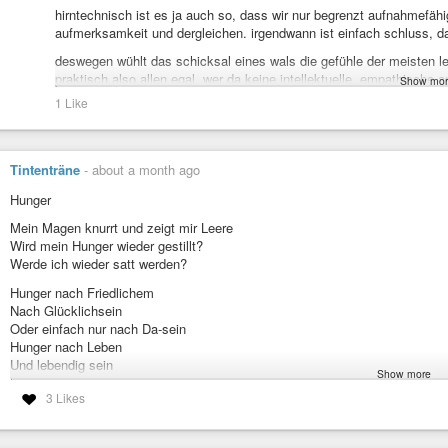
hirntechnisch ist es ja auch so, dass wir nur begrenzt aufnahmefähig
Alles Fiktion, reine Utopie. Realistisch ist: Die Menschheit muss a
aufmerksamkeit und dergleichen. irgendwann ist einfach schluss, d
besteht eine realistische Chance auf Veränderungen. Siehe auch di
bezogen) und siehe auch Dahrendorfs “Tal der Tränen”. Es ist bitte
deswegen wühlt das schicksal eines wals die gefühle der meisten leut
ist, dass der “heilende Schock” und das “Tal der Tränen” bei unumk
praktisch also allen egal. wer da keine intellektuelle, empathisch
Show mor
Regierung auch daher falsch ist. Wobei ich zugeben muss, dass ich
beim zweiten wal wg überforderung auf …
1 Like
nicht alles aufsaugen. Es gibt noch Quellen eines Soziologen (Jame
Schnelle keine gute und gut verständliche Quelle gefunden.
und nuklearindustrie … da fange ich besser gar nicht erst an … :-)
https://www.integratedconsulting.at/insights/allzu-menschliche-reak
https://www.publikationen-bundesregierung.de/resource/blob/2277
Tintenträne
-
about a month ago
zumutung-und-zuversicht-16-01-2025-download-bkamt-data.pdf?do
Hunger
Mein Magen knurrt und zeigt mir Leere
Wird mein Hunger wieder gestillt?
Werde ich wieder satt werden?
Hunger nach Friedlichem
Nach Glücklichsein
Oder einfach nur nach Da-sein
Hunger nach Leben
Und lebendig sein
Show more
Hunger nach Werten sowieso
3 Likes
Essen bleibt mir im Hals stecken
Muss zuviel schlucken
Schlucke zu Viel