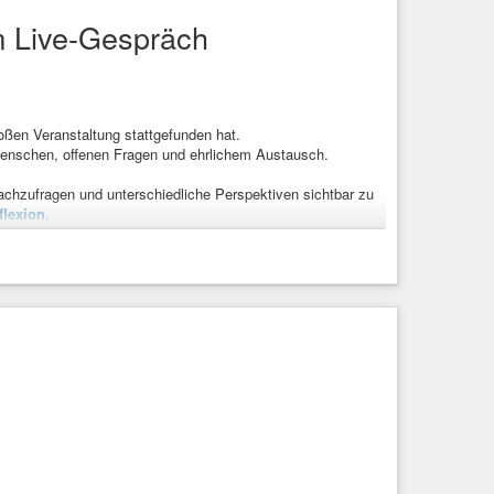
im Live-Gespräch
ßen Veranstaltung stattgefunden hat.
 Menschen, offenen Fragen und ehrlichem Austausch.
achzufragen und unterschiedliche Perspektiven sichtbar zu
#gaslighting
#umgangmitmir
flexion
.
öglich gemacht haben.
#gaslighting
#umgangmitmir