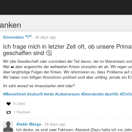
anken
Simonalein ⁽⁽⁽i⁾⁾⁾
-
28 days ago
Ich frage mich in letzter Zeit oft, ob unsere Prim
geschaffen sind 🤔
Wir (die Gesellschaft oder zumindest der Teil davon, der im Mainstream si
Wal 🐋 aber angesichts der weltweiten Krisen stumpfen wir ab. Wir regen uns 
über langfristige Folgen der Krisen. Wir reformieren so, dass Probleme auf 
Wir haben vom billigen Atomstrom profitiert sind aber unfähig, jemals ein E
Ihr seht worauf es hinauslaufen wird oder?
#Menschheit
#zukunft
#erde
#Lebensraum
#Demokratie
#politik
#Zivili
6 Likes
1 Reshare
Aladár Mézga
-
28 days ago
Ich denke, es sind zwei Faktoren: Abstand (Dazu hatte ich vor Jah