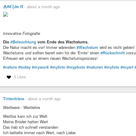
Empfinde keine Freude
⨇⋒ℾ╬ⅈℼ ℿ
-
about a month ago
Alles ist zum kotzen, ist beschissen
Essen ist das Gegenteil von Freude
Und das Gegenteil von Friede
Essen sollte gesellig sein
Innovative Fotografie
Hunger sollte unmöglich sein
Die
#Beleuchtung
vom Ende des Wachstums.
Essen mit Freude ist unmöglich
Die Natur macht es vor! Immer wärenden
#Wachstum
wird es nicht geben!
Mit Freunden sowieso
Wachstums und sollten bereit sein für die “Ernte” einen
#Rückschnitt
vorzu
Essen ist Nervenanspannung
Erfreuen wir uns an einem neuen Wachstumsprozess!
Essen zubereiten ist Stress pur
Ist durch die Hölle gehen
#nature
#today
#mywork
#myfoto
#myphoto
#naturen
#myfoto
#myart
Essen sollte Liebe sein, Fürsorge
5 Likes
Es bleibt der Hunger
Geht er wieder?
Wird Essen jemals wieder gut sein?
Tintenträne
-
about a month ago
#schreibkunst
#gedanken
#lyrik
#narzissmus
#narzistischeBeziehung
Wertleere - Wertlehre
Wertlos kam ich zur Welt
Meine Brüder hatten Wert
Das hab ich schnell verstanden
Ich bettelte immer nach Wert, nach Liebe