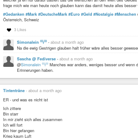
Ich bin soviel mehr als Sex
frage mich wie man heute noch glauben kann das damit heute alles besser 
Ich bin es Wert
Werte kommen nicht von außen
#Gedanken
#Mark
#DeutscheMark
#Euro
#Geld
#Nostalgie
#Menschen
Aber wenn kein Wert da ist
Österreich, Schweiz
Ist es schwer einen zu finden
Es ist verborgen, innen drin
3 Likes
Nur ist es schwer etwas unsichtbares
Nicht vorhandenes zu suchen
Simonalein ⁽⁽⁽i⁾⁾⁾
-
about a month ago
Und zu finden
Na die ewig Gestrigen glauben halt früher wäre alles besser gewes
Der Weg lohnt sich
Sascha @ Fediverse
-
about a month ago
Wert ist da
@
Simonalein ⁽⁽⁽i⁾⁾⁾
Manches war anders, weniges besser und wenn dan
In jedem
Erinnerungen haben.
Jeder ist Wertvoll
#schreibkunst
#gedanken
#lyrik
#narzissmus
#kindheit
#erziehung
#e
Tintenträne
-
about a month ago
ER - und was es nicht ist
Ich zittere
Bin starr
In mir zieht sich alles zusammen
Ich will fort
Bin hier gefangen
Krieg kaum Luft