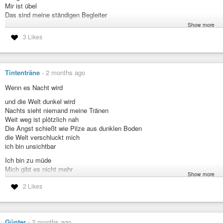
Mir ist übel
Das sind meine ständigen Begleiter
Show more
Kam er nach Hause oder ich?
3 Likes
Hab ich gekocht?
Fehler gemacht?
Dauerte es länger?
Oder hab ich was getan?
Tintenträne
-
2 months ago
Mir wird kalt
Es gehört zu mir
Wenn es Nacht wird
Es ist täglich da
​und die Welt dunkel wird
Es ist selbst bei einfachen Aufgaben dabei
Nachts sieht niemand meine Tränen
Es sitzt neben mir und bewertet
Weit weg ist plötzlich nah
Ob ich gut genug bin
Die Angst schießt wie Pilze aus dunklen Boden
Und kriecht wie kalter Wind unter meine Haut
die Welt verschluckt mich
ich bin unsichtbar
Er nimmt mir meine Gedanken
Liest mein Tagebuch für mich
​Ich bin zu müde
Und drängt mich mit eisiger Brutalität aus meinem Leben
Mich gibt es nicht mehr
Aus mir selbst heraus
Show more
Ich funktioniere noch gut
2 Likes
ich bin vernichtet
Ich will Freiheit, Sicherheit, Freude am Leben
Es gibt einen Sieger in meinem Leben
Lieb sein zu mir selbst
und der bin ich nicht
Mut, mich der Situation zu stellen
Ich lebe nicht mehr
Zuversicht und offene Türen
Günter
-
2 months ago