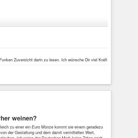
Funken Zuversicht darin zu lesen. Ich wünsche Dir viel Kraft
rher weinen?
rgleich zu einer ein Euro Münze kommt sie einem geradezu
, von der Gestaltung und dem damit vermittelten Wert,
 glauben. Ich weine der Deutschen Mark keine Träne nach,