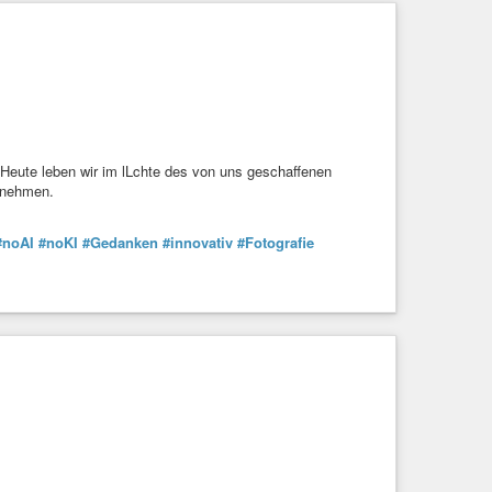
 Heute leben wir im lLchte des von uns geschaffenen
nehmen.
#noAI
#noKI
#Gedanken
#innovativ
#Fotografie
#gaslighting
#umgangmitmir