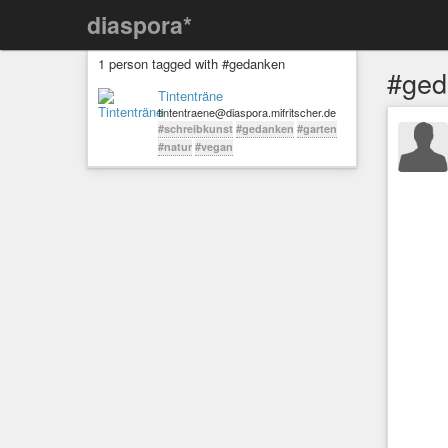
diaspora*
1 person tagged with #gedanken
#ged
Tintenträne
tintentraene@diaspora.mifritscher.de
#schreibkunst
#gedanken
#garten
#natur
#vegan