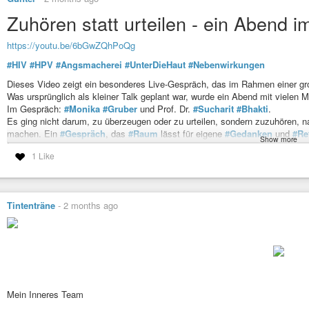
​Er ist am Ziel
Entscheidungen alleine treffen
Zuhören statt urteilen - ein Abend 
Meine Welt war bunt und fröhlich
Wärme und Sonnenschein
wo sind denn die Farben hin?
Spüren und frei atmen
Was ist das Gegenteil von fröhlich?
https://youtu.be/6bGwZQhPoQg
Tief Luft holen
Es ist vorbei
​Lebt die Andere im Spiegel nun mein Leben?
#HIV
#HPV
#Angsmacherei
#UnterDieHaut
#Nebenwirkungen
Mein Name
​Ich bin leer
Dieses Video zeigt ein besonderes Live-Gespräch, das im Rahmen einer gro
Fängt mit Freiheit an
​Angst steckt tief in mir,
Was ursprünglich als kleiner Talk geplant war, wurde ein Abend mit vielen
Das Leben beginnt
in allen meinen Knochen
Im Gespräch:
#Monika
#Gruber
und Prof. Dr.
#Sucharit
#Bhakti
.
lebt unter meiner Haut
Es ging nicht darum, zu überzeugen oder zu urteilen, sondern zuzuhören, n
#schreibkunst
#gedanken
#lyrik
#narzissmus
#narzistischeBeziehung
machen. Ein
#Gespräch
, das
#Raum
lässt für eigene
#Gedanken
und
#Re
Angst kriecht in mich hinein
Show more
Danke an alle, die an diesem Abend dabei waren und diesen
#Austausch
m
​Sie hält mich fest
1 Like
lässt mich verstummen
Herzlich
Eure Petra
#Führich
​Meine Augen sahen mal das Helle
#MonikaGruber
und Prof. Dr.
#SucharitBhakti
.
doch jetzt sind sie blind
#Corna
#Covid
#LügenMitStatistiken
Tintenträne
-
2 months ago
in der Nacht
#schreibkunst
#gedanken
#lyrik
#narzissmus
#narzistischeBeziehung
Mein Inneres Team