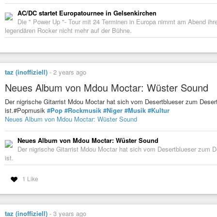
1968 Steppenwolf : Born To Be Wild
AC/DC startet Europatournee in Gelsenkirchen
Die " Power Up "- Tour mit 24 Terminen in Europa nimmt am Abend ihre
1968 The Dubliners : Dirty Old Town
legendären Rocker nicht mehr auf der Bühne.
1969 Creedence Clearwater Revival : Fortunate Son_1969
1969 Led Zeppelin : Whole lotta love
1970 Black Sabbath : Paranoid
1970 Deep Purple : Child in Time
taz (inoffiziell)
-
2 years ago
1971 Bröselmaschine : Schmetterling
Neues Album von Mdou Moctar: Wüster Sound
1971 Led Zeppelin : Stairway to Heaven
Der nigrische Gitarrist Mdou Moctar hat sich vom Desertblueser zum Deser
1971 The Sensational Alex Harvey Band : Midnight Moses
ist.#Popmusik
#Pop
#Rockmusik
#Niger
#Musik
#Kultur
1971 Ton Steine Scherben : Macht kaputt was Euch kaputt 
Neues Album von Mdou Moctar: Wüster Sound
1971 UFO : Price Kajuku
Neues Album von Mdou Moctar: Wüster Sound
1971 Uriah Heep : July Morning
Der nigrische Gitarrist Mdou Moctar hat sich vom Desertblueser zum 
1972 Aphrodite’s Child : The Four Horsemen
ist.
1972 R.E.O Speedwagon : Golden Country
1972 Witthüser & Westrupp : Der Rat der Motten
1 Like
1973 10cc : Rubber Bullets_
1973 Golden Earring : Radar Love
1973 ZZ Top : La Grange
taz (inoffiziell)
-
3 years ago