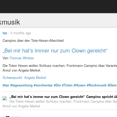
kmusik
taz
-
3 months ago
Campino über den Tote-Hosen-Abschied
„Bei mir hat’s immer nur zum Clown gereicht“
Von
Thomas Winkler
Die Toten Hosen wollen Schluss machen. Frontmann Campino über Verantwo
Anruf von Angela Merkel.
Schwerpunkt: Angela Merkel
#taz
#tageszeitung
#wochentaz
#Die
#Toten
#Hosen
#Rockmusik
#Demo
„Bei mir hat’s immer nur zum Clown gereicht“ Campino spricht ü
Die Toten Hosen wollen Schluss machen. Frontmann Campino über Ver
Anruf von Angela Merkel.