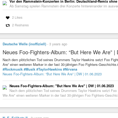
Vor den Rammstein-Konzerten in Berlin: Deutschland-Remix ohne
1978 Judas Priest : Exciter
Ab Samstag spielen Rammstein drei Konzerte hintereinander im ausver
1978 Mother’s Finest : Baby love
1978 The Undertones : Teenage Kicks
2 Likes
1979 Hermann Brood : Saturday Night
2 Reshares
1979 Madness : One step beyond
1979 The B-52s : Planet Claire
1979 The Clash : London Calling
Deutsche Welle (inoffiziell)
-
3 years ago
1979 The Ruts : Jah War
Neues Foo-Fighters-Album: “But Here We Are” |
1979 The Specials : A message to you Rudy
Nach dem plötzlichen Tod seines Drummers Taylor Hawkins setzt Foo Fig
1980 Bruce Springsteen : The River
Are” einen weiteren Marker in der fast 30-jährigen Foo Fighters-Geschicht
1980 Fehlfarben : Paul ist tot
#Rockmusik
#Musik
#TaylorHawkins
#Nirvana
1980 Madness : Baggy Trousers
Neues Foo-Fighters-Album: “But Here We Are” | DW | 01.06.2023
1980 Motörhead : The Ace of Spades
Neues Foo-Fighters-Album: "But Here We Are" | DW | 01.06.2023
1980 The Cure : A Forest
Nach dem plötzlichen Tod seines Drummers Taylor Hawkins setzt Foo
1980 The Cure : Boys Don’t Cry
We Are" einen weiteren Marker in der fast 30-jährigen Foo Fighters-Geschic
1981 Dead Kennedys : Nazi punks fuck off
1981 Kim Wilde : Cambodia
1981 Kraftwerk : Computerwelt
N. E. Felibata II
-
3 years ago