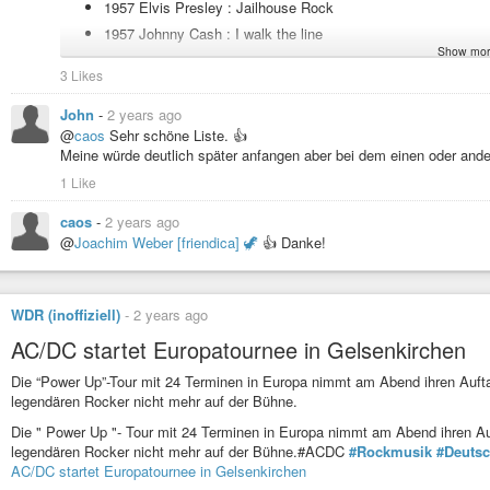
1957 Elvis Presley : Jailhouse Rock
1957 Johnny Cash : I walk the line
Show mor
1957 The Tokens : The banana boat song
3 Likes
1958 Buddy Holly : That’ll Be The Day
1959 Eddie Cochran : C’mon Everybody
John
-
2 years ago
@
caos
Sehr schöne Liste. 👍
1960 Johnny & The Hurricanes : Beatnik Fly
Meine würde deutlich später anfangen aber bei dem einen oder and
1961 Chubby Checker : Let’s twist again
1 Like
1962 Little Eva : The Locomotion
1963 Beach Boys : Surfin’ USA
caos
-
2 years ago
@
Joachim Weber [friendica] 🦖
👍 Danke!
1964 The Kinks : You Really Got Me
1965 The Spencer Davis Group : Keep On Running
1966 Rolling Stones : Paint it black
WDR (inoffiziell)
-
2 years ago
1966 The Spencer Davis Group : Keep On Running
AC/DC startet Europatournee in Gelsenkirchen
1966 Velvet Underground : Run Run Run
Die “Power Up”-Tour mit 24 Terminen in Europa nimmt am Abend ihren Aufta
1967 Jimi Hendrix : Purple Haze
legendären Rocker nicht mehr auf der Bühne.
1967 The Doors : Break on through (the other side)
Die " Power Up "- Tour mit 24 Terminen in Europa nimmt am Abend ihren Auf
1967 The Doors : People Are Strange
legendären Rocker nicht mehr auf der Bühne.#ACDC
#Rockmusik
#Deutsc
1968 Canned Heat : On The Road Again_1968
AC/DC startet Europatournee in Gelsenkirchen
1968 Crazy World of Arthur Brown : Fire