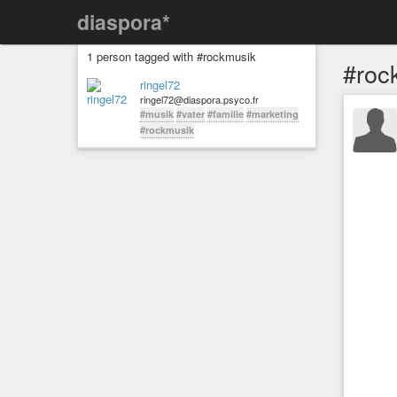
diaspora*
1 person tagged with #rockmusik
#roc
ringel72
ringel72@diaspora.psyco.fr
#musik
#vater
#familie
#marketing
#rockmusik