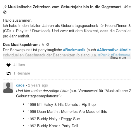
🎶
Musikalische Zeitreisen vom Geburtsjahr bis in die Gegenwart
-
Mus
💿
Hallo zusammen,
ich habe in den letzten Jahren als Geburtstagsgeschenk für Freund*innen & 
(CDs + Playlist / Download). Und zwar mit dem Konzept, dass die Compilat
pro Jahr enthält.
Das Musikspektrum:
🎸 🥁
Der Schwerpunkt ist partytaugliche
#Rockmusik
(auch
#Alternative
#Indie
individuellen Geschmack der Beschenkten (bislang u.a.
#Punk
#Darkwave
Show more
Hier haben auch im Fediverse schon einige bereits mit Musiktipps geholfe
4 Likes
Das älteste “Geburtstagskind” bislang war Geburtsjahr 1956. Da ich mich i
1 Reshare
Vorauswahl die 90er Jahre stark überrepräsentiert, während die Liste in den
Auswahl / Vielfalt enthält. Auch in den 70er/ 80er und ab 2005 sind weite
caos
-
2 years ago
Der nächste Post enthält meine bisherige Liste (Vorauswahl) bzw. einen Au
Und hier meine derzeitige Liste
(s.o. Vorauswahl für “Musikalische Z
Ich wäre sehr dankbar für einschlägige Musiktipps und bin gespannt 
Geburtstagscompilations”):
🔁 Gerne teilen
#boostOk
🚀
1956 Bill Haley & His Comets : Rip it up
@Musik
1956 Dean Martin : Memories Are Made of this
1957 Buddy Holly : Peggy Sue
1957 Buddy Knox : Party Doll