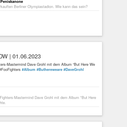
 Peniskanone
kauften Berliner Olympiastadion. Wie kann das sein?
 DW | 01.06.2023
hters-Mastermind Dave Grohl mit dem Album “But Here We
e.#FooFighters
#Album
#Buthereweare
#DaveGrohl
 Fighters-Mastermind Dave Grohl mit dem Album "But Here
hte.