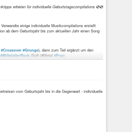
iktipps erbeten für individuelle Geburtstagscompilations
💿💿
Verwandte einige individuelle Musikcompilations erstellt
ion ab dem Geburtsjahr bis zum aktuellen Jahr einen Song
#Crossover
#Grunge
), dann zum Teil ergänzt um den
#MittelalterRock
(Soft-)#Metal
#Pop
)
n… u.a.
hier
n der Zeit musikalisch am besten auskenne, sind in meiner
 50er/60er, aber auch in den 2010er Jahren nur wenig
re Ergänzungen sehr willkommen.
sschnitt daraus.
eitreisen vom Geburtsjahr bis in die Gegenwart - individuelle
auf Eure Ergänzungen!