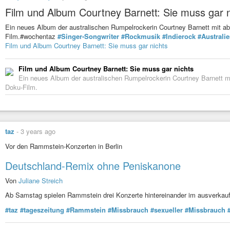
1974 Queen : Now I’m here
Film und Album Courtney Barnett: Sie muss gar n
1974 Supertramp : School
Ein neues Album der australischen Rumpelrockerin Courtney Barnett mit a
1974 UFO : Doctor Doctor
Film.#wochentaz
#Singer-Songwriter
#Rockmusik
#Indierock
#Australi
Film und Album Courtney Barnett: Sie muss gar nichts
1975 Bruce Springsteen : Thunder Road
1975 Hoelderlin : Schwebebahn
Film und Album Courtney Barnett: Sie muss gar nichts
1975 Led Zeppelin : Kashmir
Ein neues Album der australischen Rumpelrockerin Courtney Barnett m
1975 Queen : Bohemian Rhapsody
Doku-Film.
1975 Tina Turner : Whole Lotta Love
1976 Alan Parsons Project : The Raven
1976 David Bowie : Station to Station
taz
-
3 years ago
1976 Ramones : Blitzkrieg Bop
Vor den Rammstein-Konzerten in Berlin
1977 Iggy Pop : The Passenger
1977 Ram Jam : Black Betty
Deutschland-Remix ohne Peniskanone
1977 Supermaxx : Lovemachine
Von
Juliane Streich
1977 The Clash : White Riot
Ab Samstag spielen Rammstein drei Konzerte hintereinander im ausverkauf
1978 Black Sabbath : Hard Road
#taz
#tageszeitung
#Rammstein
#Missbrauch
#sexueller
#Missbrauch
1978 Bonny Tyler : It’s a heardache
1978 Buzzcocks : Ever Fallen In Love…