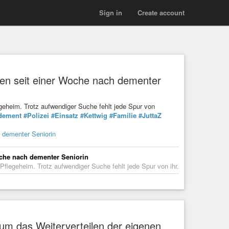
Sign in
Create account
chen seit einer Woche nach dementer
eheim. Trotz aufwendiger Suche fehlt jede Spur von
dement
#Polizei
#Einsatz
#Kettwig
#Familie
#JuttaZ
h dementer Seniorin
oche nach dementer Seniorin
legeheim. Trotz aufwendiger Suche fehlt jede Spur von ihr.
um das Weiterverteilen der eigenen