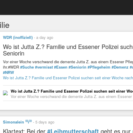
lie
WDR (inoffiziell)
-
a day ago
Wo ist Jutta Z.? Familie und Essener Polizei su
Seniorin
Vor einer Woche verschwand die demente Jutta Z. aus einem Essener Pfleg
ihr.#WDR
#Suche
#vermisst
#Essen
#Seniorin
#Pflegeheim
#Demenz
#
#NRW
Wo ist Jutta Z.? Familie und Essener Polizei suchen seit einer Woche nac
Wo ist Jutta Z.? Familie und Essener Polizei suchen seit einer W
Vor einer Woche verschwand die demente Jutta Z. aus einem Essener Pf
Simonalein ⁽⁽⁽i⁾⁾⁾
-
5 days ago
Klartext: Bei der
#Leihmutterschaft
geht es nur 