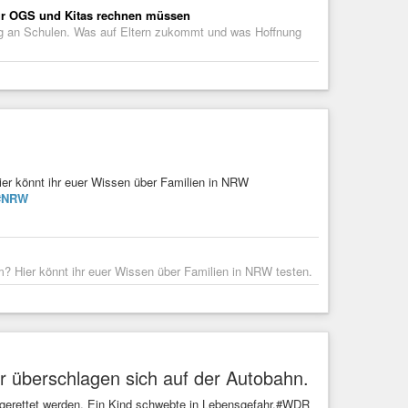
für OGS und Kitas rechnen müssen
ag an Schulen. Was auf Eltern zukommt und was Hoffnung
er könnt ihr euer Wissen über Familien in NRW
#NRW
? Hier könnt ihr euer Wissen über Familien in NRW testen.
r überschlagen sich auf der Autobahn.
 gerettet werden. Ein Kind schwebte in Lebensgefahr.#WDR