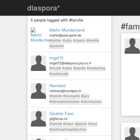
diaspora*
5 people tagged with #familie
#fami
Martin Mundschenk
martin@pod.qarte.de
#soltau
#ruby
#crypto
#familie
#podmin
ringel72
ringel72@diaspora.psyco.fr
#musik
#vater
#familie
#marketing
#rockmusik
Reinhard
reinhard@nerdpol.ch
#familie
#trompete
#jazz
#fahrradschrauber
#ubuntuuser
Gaukler Faun
gf@loma.ml
#familie
#natur
#garten
#foss
#weihnachtsplätzchen