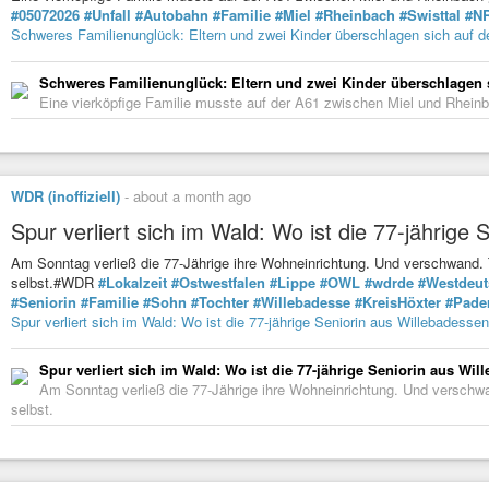
#05072026
#Unfall
#Autobahn
#Familie
#Miel
#Rheinbach
#Swisttal
#N
Schweres Familienunglück: Eltern und zwei Kinder überschlagen sich auf d
Schweres Familienunglück: Eltern und zwei Kinder überschlagen 
Eine vierköpfige Familie musste auf der A61 zwischen Miel und Rheinb
WDR (inoffiziell)
-
about a month ago
Spur verliert sich im Wald: Wo ist die 77-jährige
Am Sonntag verließ die 77-Jährige ihre Wohneinrichtung. Und verschwand
selbst.#WDR
#Lokalzeit
#Ostwestfalen
#Lippe
#OWL
#wdrde
#Westdeut
#Seniorin
#Familie
#Sohn
#Tochter
#Willebadesse
#KreisHöxter
#Pade
Spur verliert sich im Wald: Wo ist die 77-jährige Seniorin aus Willebadesse
Spur verliert sich im Wald: Wo ist die 77-jährige Seniorin aus Wi
Am Sonntag verließ die 77-Jährige ihre Wohneinrichtung. Und versch
selbst.