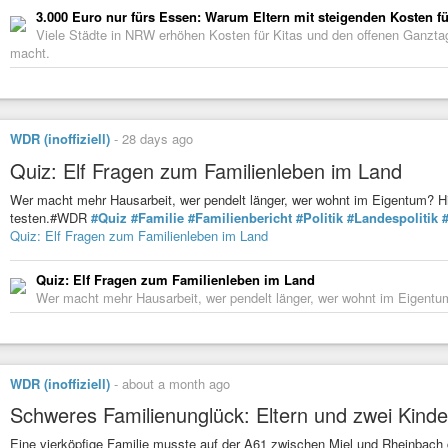
3.000 Euro nur fürs Essen: Warum Eltern mit steigenden Kosten 
Viele Städte in NRW erhöhen Kosten für Kitas und den offenen Ganzt
macht.
WDR (inoffiziell)
-
28 days ago
Quiz: Elf Fragen zum Familienleben im Land
Wer macht mehr Hausarbeit, wer pendelt länger, wer wohnt im Eigentum? Hi
testen.#WDR
#Quiz
#Familie
#Familienbericht
#Politik
#Landespolitik
Quiz: Elf Fragen zum Familienleben im Land
Quiz: Elf Fragen zum Familienleben im Land
Wer macht mehr Hausarbeit, wer pendelt länger, wer wohnt im Eigentum
WDR (inoffiziell)
-
about a month ago
Schweres Familienunglück: Eltern und zwei Kinde
Eine vierköpfige Familie musste auf der A61 zwischen Miel und Rheinbach