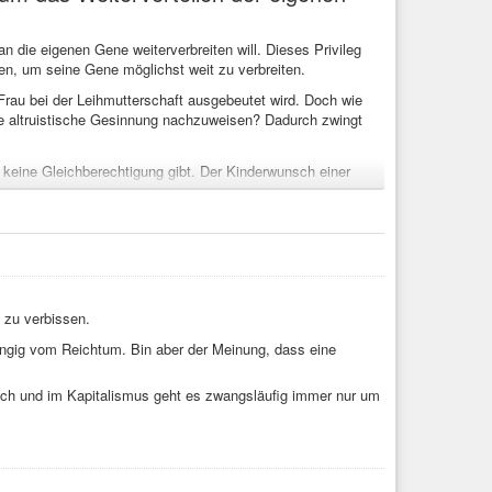
 die eigenen Gene weiterverbreiten will. Dieses Privileg
en, um seine Gene möglichst weit zu verbreiten.
e Frau bei der Leihmutterschaft ausgebeutet wird. Doch wie
e altruistische Gesinnung nachzuweisen? Dadurch zwingt
 keine Gleichberechtigung gibt. Der Kinderwunsch einer
ur die Reichen die Leihmutter kaufen und sie schreiben
welche die Leihmutterschaft verbieten. Verlogener geht es
t
#system
#Freiheit
#Familie
#Kinder
nzen
#Spahn
 zu verbissen.
ngig vom Reichtum. Bin aber der Meinung, dass eine
glich und im Kapitalismus geht es zwangsläufig immer nur um