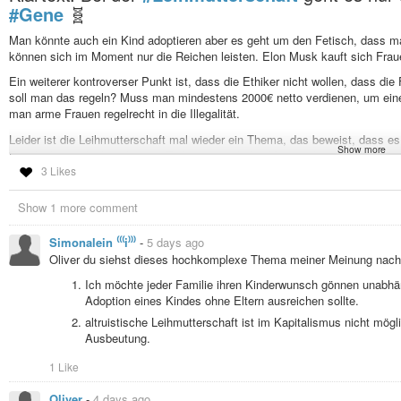
#Gene
🧬
Man könnte auch ein Kind adoptieren aber es geht um den Fetisch, dass man
können sich im Moment nur die Reichen leisten. Elon Musk kauft sich Frau
Ein weiterer kontroverser Punkt ist, dass die Ethiker nicht wollen, dass di
soll man das regeln? Muss man mindestens 2000€ netto verdienen, um ein
man arme Frauen regelrecht in die Illegalität.
Leider ist die Leihmutterschaft mal wieder ein Thema, das beweist, dass es
Show more
Familie hängt doch nicht vom Einkommen ab. Im Moment können sich aber n
3 Likes
den Armen auch noch vor, dass sie sich doch an die Gesetze halten sollen 
nicht mehr.
Show 1 more comment
#politik
#Justiz
#Problem
#Bürokratie
#ethik
#Rechtsstaat
#Gesellschaf
#Selbstbestimmung
#Legalisierung
#diskurs
#Diskussion
#geld
#Fina
Simonalein ⁽⁽⁽i⁾⁾⁾
-
5 days ago
Oliver du siehst dieses hochkomplexe Thema meiner Meinung nach
Ich möchte jeder Familie ihren Kinderwunsch gönnen unabhä
Adoption eines Kindes ohne Eltern ausreichen sollte.
altruistische Leihmutterschaft ist im Kapitalismus nicht mö
Ausbeutung.
1 Like
Oliver
-
4 days ago