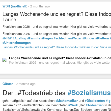
WDR (inoffiziell)
-
2 months ago
Langes Wochenende und es regnet? Diese Indoor
Laune
Fronleichnam 2026 - und es regnet mal wieder. Hier gibt es viele wetterfest
Fronleichnam 2026 - und es regnet mal wieder. Hier gibt es viele wetterfe
#NRW
#Ausflug
#Familie
#Regen
#schlechtesWetter
#Kinder
#Klettern
#Unternehmungen
Langes Wochenende und es regnet? Diese Indoor-Aktivitäten in der Nähe 
Langes Wochenende und es regnet? Diese Indoor-Aktivitäten in 
Fronleichnam 2026 - und es regnet mal wieder. Hier gibt es viele wetter
Günter
-
2 months ago
Der „#Todestrieb des
#Sozialismus
geht maßgeblich auf den russischen
#Mathematiker
und
#Dissidenten
#Ig
seinem 1977 veröffentlichten, viel beachteten
#Werk
„Der
#Todestrieb
in d
Sozialismus“.Schafarewitschs Kernthesen lauten:Das Streben nach dem Nic