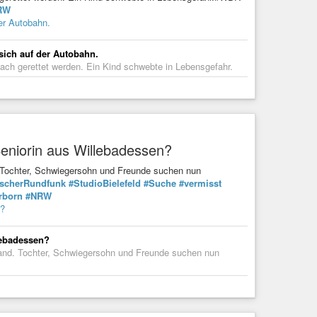
RW
er Autobahn.
sich auf der Autobahn.
ach gerettet werden. Ein Kind schwebte in Lebensgefahr.
 Seniorin aus Willebadessen?
. Tochter, Schwiegersohn und Freunde suchen nun
scherRundfunk
#StudioBielefeld
#Suche
#vermisst
rborn
#NRW
n?
llebadessen?
wand. Tochter, Schwiegersohn und Freunde suchen nun