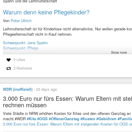
Spahn und die Leihmutterschaft
Warum denn keine Pflegekinder?
Von
Peter Ullrich
Leihmutterschaft ist für Kinderlose nicht alternativlos. Nur wollen gerade 
Pflegeelternschaft nicht in Kauf nehmen.
Schwerpunkt: Jens Spahn
Schwerpunkt: Pflege
Show more
Schwerpunkt: Reden wir darüber
2 Likes
#taz
#tageszeitung
#Familie
#Ehe
#und
#Familie
#Leihmutterschaft
2 Reshares
Spahn und die Leihmutterschaft: Warum denn keine Pflegekinder
Leihmutterschaft ist für Kinderlose nicht alternativlos. Nur wollen ger
Pflegeelternschaft nicht in Kauf nehmen.
WDR (inoffiziell)
-
23 days ago
3.000 Euro nur fürs Essen: Warum Eltern mit st
rechnen müssen
Viele Städte in NRW erhöhen Kosten für Kitas und den offenen Ganztag a
macht.#WDR
#Kita
#OGS
#OffenerGanztag
#Kosten
#Gebühren
#Famili
3.000 Euro nur fürs Essen: Warum Eltern mit steigenden Kosten für OGS 