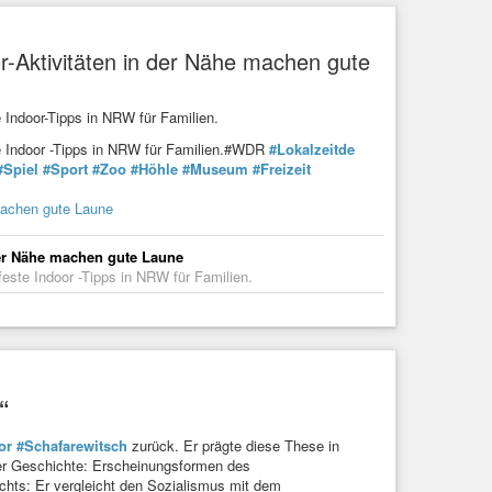
-Aktivitäten in der Nähe machen gute
e Indoor-Tipps in NRW für Familien.
ste Indoor -Tipps in NRW für Familien.#WDR
#Lokalzeitde
#Spiel
#Sport
#Zoo
#Höhle
#Museum
#Freizeit
machen gute Laune
der Nähe machen gute Laune
feste Indoor -Tipps in NRW für Familien.
“
or
#Schafarewitsch
zurück. Er prägte diese These in
er Geschichte: Erscheinungsformen des
hts: Er vergleicht den Sozialismus mit dem