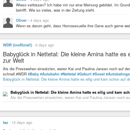
Wieso verbissen? Ich habe mir nur eine Meinung gebildet. Im Grunde 
betrifft. Wie so vieles, was in der Zeitung steht.
Oliver
-
4 days ago
Wenn es darum geht, dass Homosexuelle ihre Gene auch gerne wei
WDR (inoffiziell)
-
6 days ago
Babyglück in Nettetal: Die kleine Amina hatte es
zur Welt
Als die Presswehen einsetzten, waren Kai und Paulina Jansen noch auf de
schnell.#WDR
#Baby
#Autobahn
#Nettetal
#Geburt
#Soest
#Autobahnge
Babyglück in Nettetal: Die kleine Amina hatte es eilig und kam schon auf d
Babyglück in Nettetal: Die kleine Amina hatte es eilig und kam sc
Als die Presswehen einsetzten, waren Kai und Paulina Jansen noch au
taz
-
12 days ago