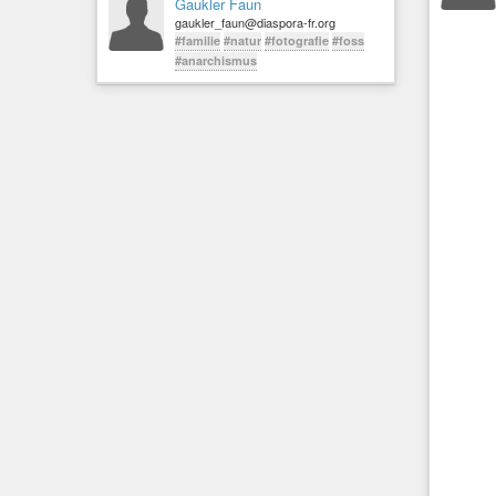
Gaukler Faun
gaukler_faun@diaspora-fr.org
#familie
#natur
#fotografie
#foss
#anarchismus