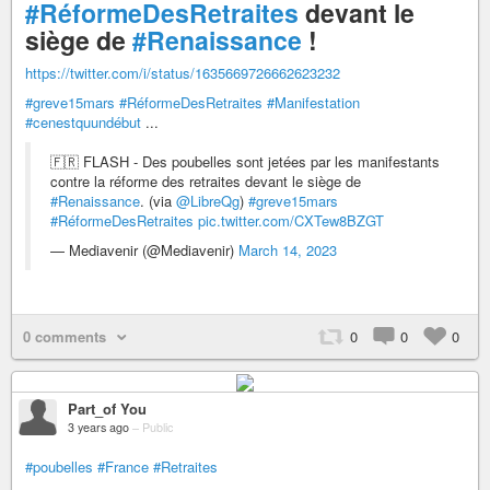
#RéformeDesRetraites
devant le
siège de
#Renaissance
!
https://twitter.com/i/status/1635669726662623232
#greve15mars
#RéformeDesRetraites
#Manifestation
#cenestquundébut
...
🇫🇷 FLASH - Des poubelles sont jetées par les manifestants
contre la réforme des retraites devant le siège de
#Renaissance
. (via
@LibreQg
)
#greve15mars
#RéformeDesRetraites
pic.twitter.com/CXTew8BZGT
— Mediavenir (@Mediavenir)
March 14, 2023
0 comments
0
0
0
Part_of You
3 years ago
–
Public
#poubelles
#France
#Retraites