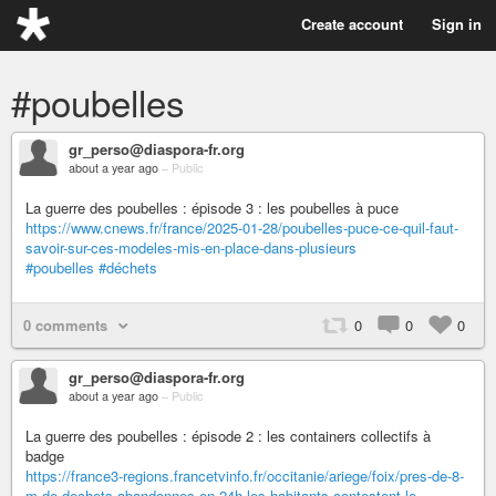
Create account
Sign in
#poubelles
gr_perso@diaspora-fr.org
about a year ago
–
Public
La guerre des poubelles : épisode 3 : les poubelles à puce
https://www.cnews.fr/france/2025-01-28/poubelles-puce-ce-quil-faut-
savoir-sur-ces-modeles-mis-en-place-dans-plusieurs
#poubelles
#déchets
0 comments
0
0
0
gr_perso@diaspora-fr.org
about a year ago
–
Public
La guerre des poubelles : épisode 2 : les containers collectifs à
badge
https://france3-regions.francetvinfo.fr/occitanie/ariege/foix/pres-de-8-
m-de-dechets-abandonnes-en-24h-les-habitants-contestent-le-