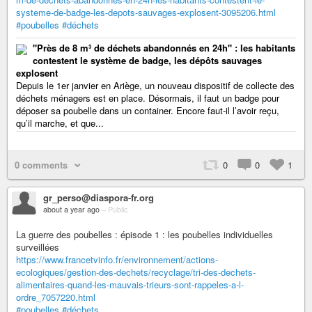
systeme-de-badge-les-depots-sauvages-explosent-3095206.html
#poubelles
#déchets
"Près de 8 m³ de déchets abandonnés en 24h" : les habitants
contestent le système de badge, les dépôts sauvages
explosent
Depuis le 1er janvier en Ariège, un nouveau dispositif de collecte des
déchets ménagers est en place. Désormais, il faut un badge pour
déposer sa poubelle dans un container. Encore faut-il l’avoir reçu,
qu’il marche, et que...
0 comments
0
0
1
gr_perso@diaspora-fr.org
about a year ago
–
Public
La guerre des poubelles : épisode 1 : les poubelles individuelles
surveillées
https://www.francetvinfo.fr/environnement/actions-
ecologiques/gestion-des-dechets/recyclage/tri-des-dechets-
alimentaires-quand-les-mauvais-trieurs-sont-rappeles-a-l-
ordre_7057220.html
#poubelles
#déchets