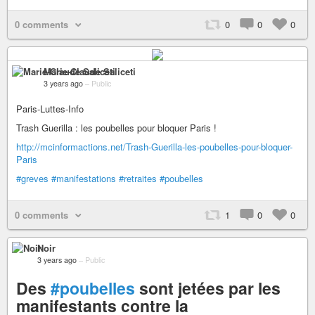
0 comments
0
0
0
Marie-Claude Saliceti
3 years ago
–
Public
Paris-Luttes-Info
Trash Guerilla : les poubelles pour bloquer Paris !
http://mcinformactions.net/Trash-Guerilla-les-poubelles-pour-bloquer-
Paris
#greves
#manifestations
#retraites
#poubelles
0 comments
1
0
0
Noir
3 years ago
–
Public
Des
#poubelles
sont jetées par les
manifestants contre la