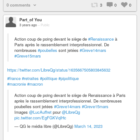
0 comments
3
0
0
Part_of You
3 years ago
–
Public
Action coup de poing devant le siège de
#Renaissance
à
Paris après le rassemblement interprofessionnel. De
nombreuses
#poubelles
sont jetées
#Greve14mars
#Greve15mars
https://twitter.com/LibreQg/status/1635667505803845632
#france
#retraites
#politique
#pipolitique
#macronie
#macron
Action coup de poing devant le siège de Renaissance à Paris
après le rassemblement interprofessionnel. De nombreuses
poubelles sont jetées
#Greve14mars
#Greve15mars
Images
@LucAuffret
pour
@LibreQg
pic.twitter.com/EgFGKVqlHc
— QG le média libre (@LibreQg)
March 14, 2023