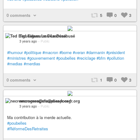
0 comments
5
0
3
Ted Eigueulass Le Désabusé
3 years ago
–
Public
#humour
#politique
#macron
#borne
#veran
#darmanin
#président
#ministres
#gouvernement
#poubelles
#reciclage
#bfm
#pollution
#medias
#merdias
0 comments
1
0
3
necromongers@diaspora-fr.org
3 years ago
–
Public
Ma contribution à la merde actuelle.
#poubelles
#RéformeDesRetraites