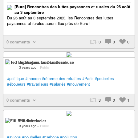
[Bure] Rencontres des luttes paysannes et rurales du 26 août
au 3 septembre
Du 26 août au 3 septembre 2023, les Rencontres des luttes
paysannes et rurales auront lieu près de Bure !
0 comments
0
0
0
Ted Eigueulass Le Désabusé
3 years ago
–
Public
#politique
#macron
#réforme-des-retraites
#Paris
#poubelles
#éboueurs
#travailleurs
#salariés
#mouvement
0 comments
3
0
1
Fifi Brindacier
3 years ago
–
Public
#avions
#poubelles
#carbone
#pollution