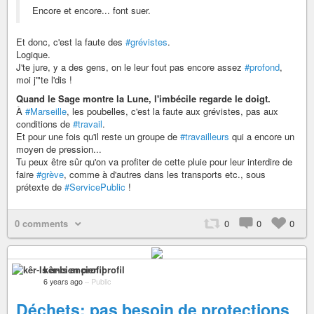
Encore et encore... font suer.
Et donc, c'est la faute des
#grévistes
.
Logique.
J'te jure, y a des gens, on le leur fout pas encore assez
#profond
,
moi j'"te l'dis !
Quand le Sage montre la Lune, l'imbécile regarde le doigt.
À
#Marseille
, les poubelles, c'est la faute aux grévistes, pas aux
conditions de
#travail
.
Et pour une fois qu'il reste un groupe de
#travailleurs
qui a encore un
moyen de pression...
Tu peux être sûr qu'on va profiter de cette pluie pour leur interdire de
faire
#grève
, comme à d'autres dans les transports etc., sous
prétexte de
#ServicePublic
!
0 comments
0
0
0
kêr-Is ancien profil
6 years ago
–
Public
Déchets: pas besoin de protections