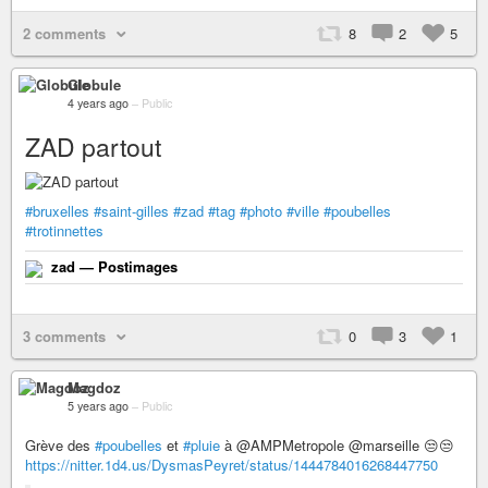
2 comments
8
2
5
Globule
4 years ago
–
Public
ZAD partout
#bruxelles
#saint-gilles
#zad
#tag
#photo
#ville
#poubelles
#trotinnettes
zad — Postimages
3 comments
0
3
1
Magdoz
5 years ago
–
Public
Grève des
#poubelles
et
#pluie
à @AMPMetropole @marseille 😒😒
https://nitter.1d4.us/DysmasPeyret/status/1444784016268447750