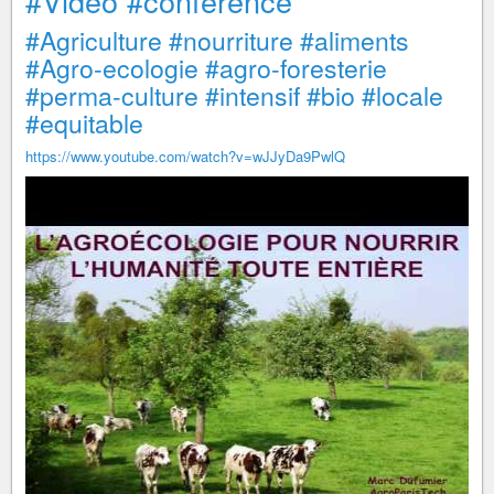
#Video
#conference
#Agriculture
#nourriture
#aliments
#Agro-ecologie
#agro-foresterie
#perma-culture
#intensif
#bio
#locale
#equitable
https://www.youtube.com/watch?v=wJJyDa9PwlQ