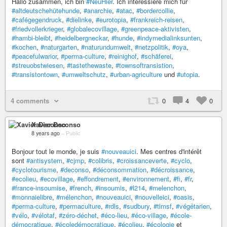
Hallo zusammen, ich bin
#NeuHier
. Ich interessiere mich für
#altdeutschehütehunde
,
#anarchie
,
#atac
,
#bordercollie
,
#cafégegendruck
,
#dielinke
,
#eurotopia
,
#frankreich-reisen
,
#friedvollerkrieger
,
#globalecovillage
,
#greenpeace-aktivisten
,
#hambi-bleibt
,
#heidelbergneckar
,
#hunde
,
#indymedialinksunten
,
#kochen
,
#naturgarten
,
#naturundumwelt
,
#netzpolitik
,
#oya
,
#peacefulwarior
,
#perma-culture
,
#reinighof
,
#schäferei
,
#streuobstwiesen
,
#tastethewaste
,
#townsoftransistion
,
#transistontown
,
#umweltschutz
,
#urban-agriculture
und
#utopia
.
4 comments
0
4
0
Xavier Deconso
8 years ago
–
Public
Bonjour tout le monde, je suis
#nouveauici
. Mes centres d'intérêt
sont
#antisystem
,
#cjmp
,
#colibris
,
#croissanceverte
,
#cyclo
,
#cyclotourisme
,
#deconso
,
#déconsommation
,
#décroissance
,
#ecolieu
,
#ecovillage
,
#effondrement
,
#environnement
,
#fi
,
#fr
,
#france-insoumise
,
#french
,
#insoumis
,
#l214
,
#melenchon
,
#monnaielibre
,
#mélenchon
,
#nouveauici
,
#nouvelleici
,
#oasis
,
#perma-culture
,
#permaculture
,
#rdls
,
#sudbury
,
#tlmsf
,
#végétarien
,
#vélo
,
#vélotaf
,
#zéro-déchet
,
#éco-lieu
,
#éco-village
,
#école-
démocratique
,
#écoledémocratique
,
#écolieu
,
#écologie
et