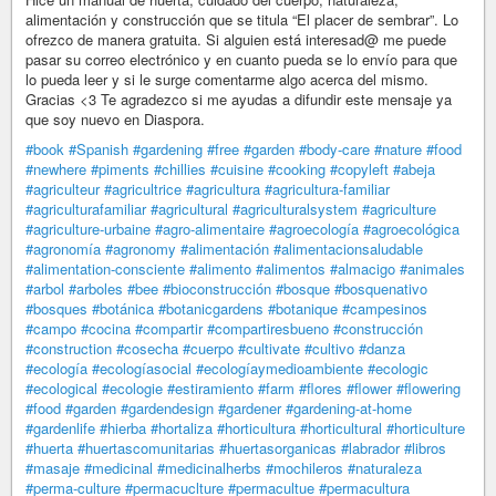
alimentación y construcción que se titula “El placer de sembrar”. Lo
ofrezco de manera gratuita. Si alguien está interesad@ me puede
pasar su correo electrónico y en cuanto pueda se lo envío para que
lo pueda leer y si le surge comentarme algo acerca del mismo.
Gracias <3 Te agradezco si me ayudas a difundir este mensaje ya
que soy nuevo en Diaspora.
#book
#Spanish
#gardening
#free
#garden
#body-care
#nature
#food
#newhere
#piments
#chillies
#cuisine
#cooking
#copyleft
#abeja
#agriculteur
#agricultrice
#agricultura
#agricultura-familiar
#agriculturafamiliar
#agricultural
#agriculturalsystem
#agriculture
#agriculture-urbaine
#agro-alimentaire
#agroecología
#agroecológica
#agronomía
#agronomy
#alimentación
#alimentacionsaludable
#alimentation-consciente
#alimento
#alimentos
#almacigo
#animales
#arbol
#arboles
#bee
#bioconstrucción
#bosque
#bosquenativo
#bosques
#botánica
#botanicgardens
#botanique
#campesinos
#campo
#cocina
#compartir
#compartiresbueno
#construcción
#construction
#cosecha
#cuerpo
#cultivate
#cultivo
#danza
#ecología
#ecologíasocial
#ecologíaymedioambiente
#ecologic
#ecological
#ecologie
#estiramiento
#farm
#flores
#flower
#flowering
#food
#garden
#gardendesign
#gardener
#gardening-at-home
#gardenlife
#hierba
#hortaliza
#horticultura
#horticultural
#horticulture
#huerta
#huertascomunitarias
#huertasorganicas
#labrador
#libros
#masaje
#medicinal
#medicinalherbs
#mochileros
#naturaleza
#perma-culture
#permacuclture
#permacultue
#permacultura