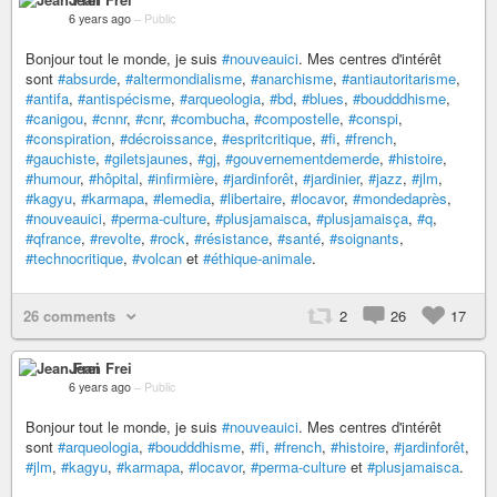
6 years ago
–
Public
Bonjour tout le monde, je suis
#nouveauici
. Mes centres d'intérêt
sont
#absurde
,
#altermondialisme
,
#anarchisme
,
#antiautoritarisme
,
#antifa
,
#antispécisme
,
#arqueologia
,
#bd
,
#blues
,
#boudddhisme
,
#canigou
,
#cnnr
,
#cnr
,
#combucha
,
#compostelle
,
#conspi
,
#conspiration
,
#décroissance
,
#espritcritique
,
#fi
,
#french
,
#gauchiste
,
#giletsjaunes
,
#gj
,
#gouvernementdemerde
,
#histoire
,
#humour
,
#hôpital
,
#infirmière
,
#jardinforêt
,
#jardinier
,
#jazz
,
#jlm
,
#kagyu
,
#karmapa
,
#lemedia
,
#libertaire
,
#locavor
,
#mondedaprès
,
#nouveauici
,
#perma-culture
,
#plusjamaisca
,
#plusjamaisça
,
#q
,
#qfrance
,
#revolte
,
#rock
,
#résistance
,
#santé
,
#soignants
,
#technocritique
,
#volcan
et
#éthique-animale
.
26 comments
2
26
17
Jean Frei
6 years ago
–
Public
Bonjour tout le monde, je suis
#nouveauici
. Mes centres d'intérêt
sont
#arqueologia
,
#boudddhisme
,
#fi
,
#french
,
#histoire
,
#jardinforêt
,
#jlm
,
#kagyu
,
#karmapa
,
#locavor
,
#perma-culture
et
#plusjamaisca
.