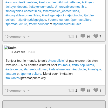
#autonomiealimentaire
,
#autonomies
,
#biomimétisme
,
#citoyen
,
#citoyendebout
,
#citoyendumonde
,
#incroyablecomestible
,
#incroyables-comestibles
,
#incroyables_comestibles
,
#incroyablescomestibles
,
#jardiage
,
#jardin
,
#jardin-bio
,
#jardin-
collectif
,
#jardin-pédagogique
,
#perma-culture
,
#permactulture
,
#permacuclture
,
#permaculteur
et
#permaculteureuses
.
10 comments
1
10
7
Um
8 years ago
–
Public
Bonjour tout le monde, je suis
#nouvelleici
et pas encore très bien
réveillée... Mes centres d'intérêt sont
#humour
,
#arts-populaires
,
#arts-de-rue
,
#arts-et-cultures
,
#arts-et-metiers
,
#ecologie
,
#musique
,
#nature
et
#perma-culture
. Merci pour l'invitation
#mikabizs
@framasphere.org
18 comments
2
18
1