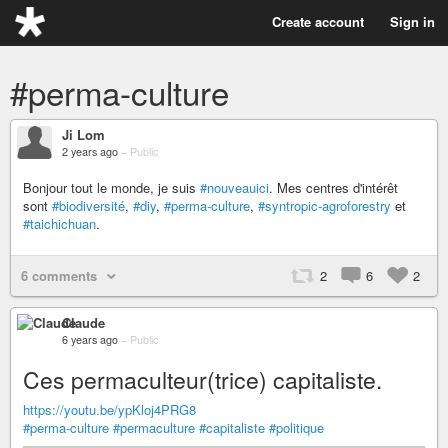
Create account
Sign in
#perma-culture
Ji Lom
2 years ago
–
Public
Bonjour tout le monde, je suis
#nouveauici
. Mes centres d'intérêt
sont
#biodiversité
,
#diy
,
#perma-culture
,
#syntropic-agroforestry
et
#taichichuan
.
6 comments
2
6
2
Claude
6 years ago
–
Public
Ces permaculteur(trice) capitaliste.
https://youtu.be/ypKloj4PRG8
#perma-culture
#permaculture
#capitaliste
#politique