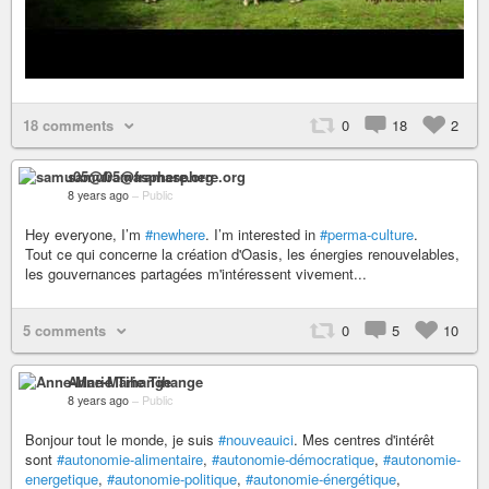
18 comments
0
18
2
samu05@framasphere.org
8 years ago
–
Public
Hey everyone, I’m
#newhere
. I’m interested in
#perma-culture
.
Tout ce qui concerne la création d'Oasis, les énergies renouvelables,
les gouvernances partagées m'intéressent vivement...
5 comments
0
5
10
Anne-Marie Tihange
8 years ago
–
Public
Bonjour tout le monde, je suis
#nouveauici
. Mes centres d'intérêt
sont
#autonomie-alimentaire
,
#autonomie-démocratique
,
#autonomie-
energetique
,
#autonomie-politique
,
#autonomie-énergétique
,