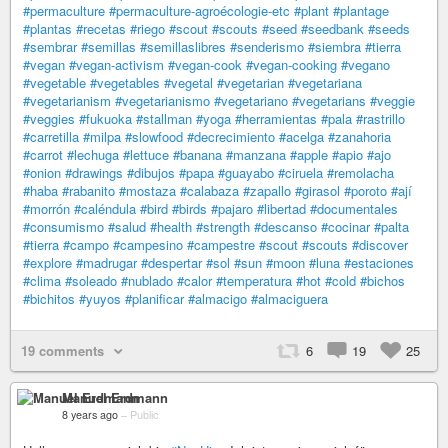
#permaculture
#permaculture-agroécologie-etc
#plant
#plantage
#plantas
#recetas
#riego
#scout
#scouts
#seed
#seedbank
#seeds
#sembrar
#semillas
#semillaslibres
#senderismo
#siembra
#tierra
#vegan
#vegan-activism
#vegan-cook
#vegan-cooking
#vegano
#vegetable
#vegetables
#vegetal
#vegetarian
#vegetariana
#vegetarianism
#vegetarianismo
#vegetariano
#vegetarians
#veggie
#veggies
#fukuoka
#stallman
#yoga
#herramientas
#pala
#rastrillo
#carretilla
#milpa
#slowfood
#decrecimiento
#acelga
#zanahoria
#carrot
#lechuga
#lettuce
#banana
#manzana
#apple
#apio
#ajo
#onion
#drawings
#dibujos
#papa
#guayabo
#ciruela
#remolacha
#haba
#rabanito
#mostaza
#calabaza
#zapallo
#girasol
#poroto
#ají
#morrón
#caléndula
#bird
#birds
#pajaro
#libertad
#documentales
#consumismo
#salud
#health
#strength
#descanso
#cocinar
#palta
#tierra
#campo
#campesino
#campestre
#scout
#scouts
#discover
#explore
#madrugar
#despertar
#sol
#sun
#moon
#luna
#estaciones
#clima
#soleado
#nublado
#calor
#temperatura
#hot
#cold
#bichos
#bichitos
#yuyos
#planificar
#almacigo
#almaciguera
19 comments
6
19
25
Manuel Erdmann
8 years ago
–
Public