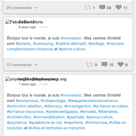
24 comments
1
24
11
Fabian Dortu
6 years ago
–
Public
Bonjour tout le monde, je suis
#nouveauici
. Mes centres d'intérêt
sont
#botanic
,
#cohousing
,
#habitat-alternatif
,
#jardiage
,
#monnaie-
complémentaire-citoyenne
et
#perma-culture
.
15 comments
0
15
8
orysha@framasphere.org
7 years ago
–
Public
Bonjour tout le monde, je suis
#nouveauici
. Mes centres d'intérêt
sont
#anonymous
,
#collapsologie
,
#deepgreenresistancefrance
,
#extinction-rebellion
,
#idiocracy
,
#investigaction
,
#la-france-en-colère
,
#la-france-insoumise
,
#lareleveetlapeste
,
#lemedia
,
#libertaires
,
#michelcollon
,
#mrmondalisation
,
#peertube
,
#perma-culture
,
#psytrance
,
#quadrature-du-net
,
#reporterre
,
#thinkerview
,
#villes-en-
transition
et
#villes-et-territoires-en-transition
.