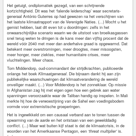
Het getuigt, ondiplomatiek gezegd, van een schrijnende
kortzichtigheid. Dit was het ‘falende leiderschap’ waar secretaris-
generaal António Guterres op had gewezen na het verschijnen van
het laatste klimaatrapport van de Verenigde Naties. (...) Mocht u het
gemist hebben, laat dit even tot u doordringen: zelfs in het
onwaarschijnlijke scenario waarin we de uitstoot van broeikasgassen
snel terug weten te dringen is de kans meer dan vijftig procent dat de
wereld vóór 2040 met meer dan anderhalve graad is opgewarmd. Dat
betekent meer overstromingen, meer droogtes, meer misoogsten,
meer honger, meer ziektes, meer humanitaire crises, meer
vluchtelingen. Meer chaos.
Tom Middendorp, oud-commandant der strijdkrachten, publiceerde
onlangs het boek
Klimaatgeneraal
. Die bijnaam dankt hij aan zijn
publiekelijke waarschuwingen dat klimaatverandering de wereld
onveiliger maakt. (...) Voor Middendorp is het zonneklaar. Op missie
in Afghanistan zag hij met eigen ogen hoe een gebrek aan water
spanningen veroorzaakte waar de Taliban handig op inspelen. In Mali
merkte hij hoe de verwoestijning van de Sahel een voedingsbodem
vormde voor extremistische groeperingen.
Het is ingewikkeld om een causaal verband aan te tonen tussen de
opwarming van de aarde en het ontstaan van een gewelddadig
conflict. (...) Maar wat buiten kijf staat is dat de klimaatcrisis, in de
woorden van het Amerikaanse Pentagon, een
‘threat multiplier’
is.