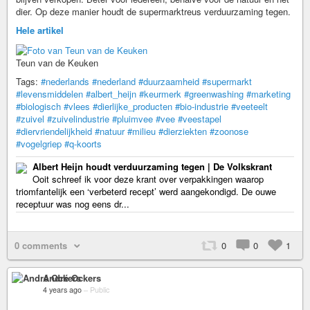
dier. Op deze manier houdt de supermarktreus verduurzaming tegen.
Hele artikel
Teun van de Keuken
Tags:
#nederlands
#nederland
#duurzaamheid
#supermarkt
#levensmiddelen
#albert_heijn
#keurmerk
#greenwashing
#marketing
#biologisch
#vlees
#dierlijke_producten
#bio-industrie
#veeteelt
#zuivel
#zuivelindustrie
#pluimvee
#vee
#veestapel
#diervriendelijkheid
#natuur
#milieu
#dierziekten
#zoonose
#vogelgriep
#q-koorts
Albert Heijn houdt verduurzaming tegen | De Volkskrant
Ooit schreef ik voor deze krant over verpakkingen waarop
triomfantelijk een ‘verbeterd recept’ werd aangekondigd. De ouwe
receptuur was nog eens dr...
0 comments
0
0
1
André Ockers
4 years ago
–
Public