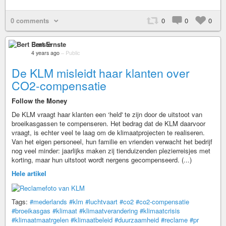
0 comments
0
0
0
Bert Ernste
4 years ago
–
Public
De KLM misleidt haar klanten over
CO2-compensatie
Follow the Money
De KLM vraagt haar klanten een ‘held' te zijn door de uitstoot van
broeikasgassen te compenseren. Het bedrag dat de KLM daarvoor
vraagt, is echter veel te laag om de klimaatprojecten te realiseren.
Van het eigen personeel, hun familie en vrienden verwacht het bedrijf
nog veel minder: jaarlijks maken zij tienduizenden plezierreisjes met
korting, maar hun uitstoot wordt nergens gecompenseerd. (...)
Hele artikel
Tags:
#mederlands
#klm
#luchtvaart
#co2
#co2-compensatie
#broeikasgas
#klimaat
#klimaatverandering
#klimaatcrisis
#klimaatmaatrgelen
#klimaatbeleid
#duurzaamheid
#reclame
#pr