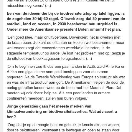
misschien nog keren.’ (...)
Een van de ideeën die bij de biodiversiteitstop op tafel liggen, is
de zogeheten 30-bij-30 regel. Oftewel: zorg dat 30 procent van de
aardbol, land en oceaan, in 2030 beschermd natuurgebied is.
Onder meer de Amerikaanse president Biden omarmt het plan.
‘Een goed idee, maar onuitvoerbaar. Bovendien: het is dweilen met
de kraan open. Je kunt de olifanten en koeien wel beschermen, maar
wat ervoor zorgt dat ecosystemen wereldwijd instorten, is de
stijgende temperatuur op aarde. Je lost het probleem niet op, tenzij je
de uitstoot van broeikasgassen terugschroeft. (...)
‘Om te beginnen zou ik dus een paar landen in Azië, Zuid-Amerika en
Afrika een gigantische som geld toestoppen voor duurzame
projecten. Na de Tweede Wereldoorlog was Europa zo corrupt als wat
en was de infrastructuur aan gort. De Amerikanen hielpen de door de
oorlog getroffen landen weer op de been met het Marshall Plan. Dat
moeten wij ook doen: help ze. Als een paar landen in armere
continenten meedoen, zullen hun buren volgen.’
Jonge generaties gaan het meeste merken van
klimaatverandering en biodiversiteitsverlies. Wat adviseert u
hen?
‘Zorg dat je op de hoogte bent en gebruik je kennis als een wapen,
door te bekritiseren, voorwaarts te bewegen en open te staan voor