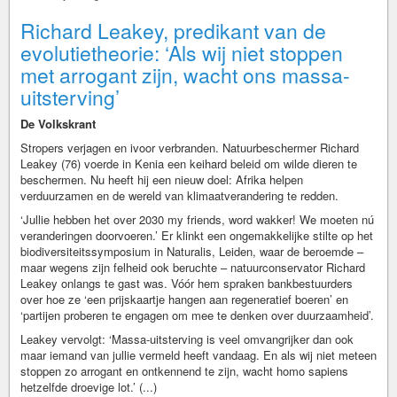
Richard Leakey, predikant van de
evolutietheorie: ‘Als wij niet stoppen
met arrogant zijn, wacht ons massa-
uitsterving’
De Volkskrant
Stropers verjagen en ivoor verbranden. Natuurbeschermer Richard
Leakey (76) voerde in Kenia een keihard beleid om wilde dieren te
beschermen. Nu heeft hij een nieuw doel: Afrika helpen
verduurzamen en de wereld van klimaatverandering te redden.
‘Jullie hebben het over 2030 my friends, word wakker! We moeten nú
veranderingen doorvoeren.’ Er klinkt een ongemakkelijke stilte op het
biodiversiteitssymposium in Naturalis, Leiden, waar de beroemde –
maar wegens zijn felheid ook beruchte – natuurconservator Richard
Leakey onlangs te gast was. Vóór hem spraken bankbestuurders
over hoe ze ‘een prijskaartje hangen aan regeneratief boeren’ en
‘partijen proberen te engagen om mee te denken over duurzaamheid’.
Leakey vervolgt: ‘Massa-uitsterving is veel omvangrijker dan ook
maar iemand van jullie vermeld heeft vandaag. En als wij niet meteen
stoppen zo arrogant en ontkennend te zijn, wacht homo sapiens
hetzelfde droevige lot.’ (...)