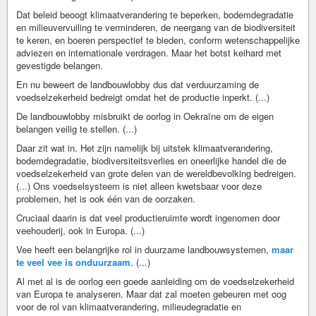
Dat beleid beoogt klimaatverandering te beperken, bodemdegradatie
en milieuvervuiling te verminderen, de neergang van de biodiversiteit
te keren, en boeren perspectief te bieden, conform wetenschappelijke
adviezen en internationale verdragen. Maar het botst keihard met
gevestigde belangen.
En nu beweert de landbouwlobby dus dat verduurzaming de
voedselzekerheid bedreigt omdat het de productie inperkt. (...)
De landbouwlobby misbruikt de oorlog in Oekraïne om de eigen
belangen veilig te stellen. (...)
Daar zit wat in. Het zijn namelijk bij uitstek klimaatverandering,
bodemdegradatie, biodiversiteitsverlies en oneerlijke handel die de
voedselzekerheid van grote delen van de wereldbevolking bedreigen.
(...) Ons voedselsysteem is niet alleen kwetsbaar voor deze
problemen, het is ook één van de oorzaken.
Cruciaal daarin is dat veel productieruimte wordt ingenomen door
veehouderij, ook in Europa. (...)
Vee heeft een belangrijke rol in duurzame landbouwsystemen,
maar
te veel vee is onduurzaam
. (...)
Al met al is de oorlog een goede aanleiding om de voedselzekerheid
van Europa te analyseren. Maar dat zal moeten gebeuren met oog
voor de rol van klimaatverandering, milieudegradatie en