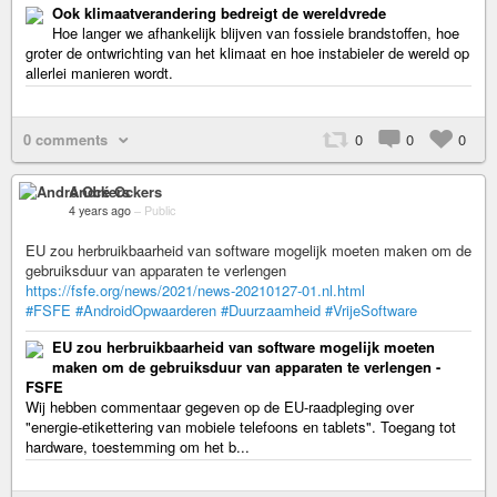
Ook klimaatverandering bedreigt de wereldvrede
Hoe langer we afhankelijk blijven van fossiele brandstoffen, hoe
groter de ontwrichting van het klimaat en hoe instabieler de wereld op
allerlei manieren wordt.
0 comments
0
0
0
André Ockers
4 years ago
–
Public
EU zou herbruikbaarheid van software mogelijk moeten maken om de
gebruiksduur van apparaten te verlengen
https://fsfe.org/news/2021/news-20210127-01.nl.html
#FSFE
#AndroidOpwaarderen
#Duurzaamheid
#VrijeSoftware
EU zou herbruikbaarheid van software mogelijk moeten
maken om de gebruiksduur van apparaten te verlengen -
FSFE
Wij hebben commentaar gegeven op de EU-raadpleging over
"energie-etikettering van mobiele telefoons en tablets". Toegang tot
hardware, toestemming om het b...