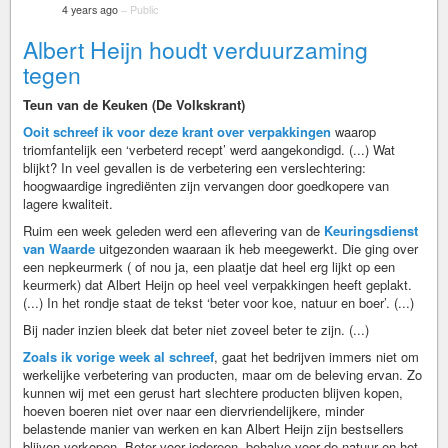
4 years ago
–
Public
Albert Heijn houdt verduurzaming
tegen
Teun van de Keuken (De Volkskrant)
Ooit schreef ik voor deze krant over verpakkingen
waarop
triomfantelijk een ‘verbeterd recept’ werd aangekondigd. (...) Wat
blijkt? In veel gevallen is de verbetering een verslechtering:
hoogwaardige ingrediënten zijn vervangen door goedkopere van
lagere kwaliteit.
Ruim een week geleden werd een aflevering van de
Keuringsdienst
van Waarde
uitgezonden waaraan ik heb meegewerkt. Die ging over
een nepkeurmerk ( of nou ja, een plaatje dat heel erg lijkt op een
keurmerk) dat Albert Heijn op heel veel verpakkingen heeft geplakt.
(...) In het rondje staat de tekst ‘beter voor koe, natuur en boer’. (...)
Bij nader inzien bleek dat beter niet zoveel beter te zijn. (...)
Zoals ik vorige week al schreef
, gaat het bedrijven immers niet om
werkelijke verbetering van producten, maar om de beleving ervan. Zo
kunnen wij met een gerust hart slechtere producten blijven kopen,
hoeven boeren niet over naar een diervriendelijkere, minder
belastende manier van werken en kan Albert Heijn zijn bestsellers
blijven verkopen. Beter voor iedereen, behalve voor de natuur en het