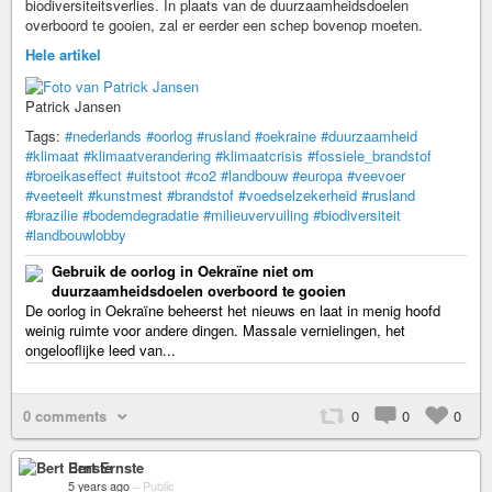
biodiversiteitsverlies. In plaats van de duurzaamheidsdoelen
overboord te gooien, zal er eerder een schep bovenop moeten.
Hele artikel
Patrick Jansen
Tags:
#nederlands
#oorlog
#rusland
#oekraine
#duurzaamheid
#klimaat
#klimaatverandering
#klimaatcrisis
#fossiele_brandstof
#broeikaseffect
#uitstoot
#co2
#landbouw
#europa
#veevoer
#veeteelt
#kunstmest
#brandstof
#voedselzekerheid
#rusland
#brazilie
#bodemdegradatie
#milieuvervuiling
#biodiversiteit
#landbouwlobby
Gebruik de oorlog in Oekraïne niet om
duurzaamheidsdoelen overboord te gooien
De oorlog in Oekraïne beheerst het nieuws en laat in menig hoofd
weinig ruimte voor andere dingen. Massale vernielingen, het
ongelooflijke leed van...
0 comments
0
0
0
Bert Ernste
5 years ago
–
Public