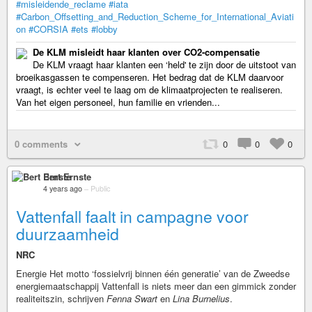
#misleidende_reclame
#iata
#Carbon_Offsetting_and_Reduction_Scheme_for_International_Aviati
on
#CORSIA
#ets
#lobby
De KLM misleidt haar klanten over CO2-compensatie
De KLM vraagt haar klanten een ‘held' te zijn door de uitstoot van
broeikasgassen te compenseren. Het bedrag dat de KLM daarvoor
vraagt, is echter veel te laag om de klimaatprojecten te realiseren.
Van het eigen personeel, hun familie en vrienden...
0 comments
0
0
0
Bert Ernste
4 years ago
–
Public
Vattenfall faalt in campagne voor
duurzaamheid
NRC
Energie Het motto ‘fossielvrij binnen één generatie’ van de Zweedse
energiemaatschappij Vattenfall is niets meer dan een gimmick zonder
realiteitszin, schrijven
Fenna Swart
en
Lina Burnelius
.