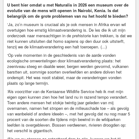
U bent hier omdat u met Naturalis in 2026 een museum over de
evolutie van de mens wilt openen in Nairobi, Kenia. Is dat
belangrijk om de grote problemen van nu het hoofd te bieden?
‘Ja, zo’n museum is cruciaal als je ook mensen in Afrika ervan wil
overtuigen hoe ernstig klimaatverandering is. De les die ik uit mijn
onderzoek naar mensachtigen in de prehistorie kan trekken, is dat we
niet kunnen uitsluiten dat homo sapiens op den duur ook uitsterft,
tenzij we de klimaatverandering een halt toeroepen. (...)
‘Op vele momenten in de geschiedenis van de aarde vonden
ecologische omwentelingen door klimaatverandering plaats: het
zeeniveau steeg en daalde weer, bergen werden gevormd, vulkanen
barstten uit, sommige soorten overleefden en andere dolven het
onderspit. Het was nooit stabiel, maar de veranderingen vonden
plaats op lange termijn.
‘Als voorzitter van de Keniaanse Wildlife Service heb ik met mijn
eigen ogen kunnen zien hoe het land nu in razend tempo verandert.
Toen andere mensen het stokje twintig jaar geleden van mij
overnamen, namen het stropen en de milieuschade toe – als gevolg
van wanbeleid of andere ideeën –, met het gevolg dat nu nog maar 5
procent van de soorten die tijdens mijn bewind in de wildparken
leefden is overgebleven. Bossen verdwenen, rivieren droogden op:
het verschil is gigantisch.
‘Als we nu stoppen zo ontzettend dom te zijn, kunnen we het tij