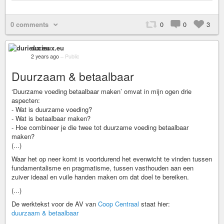
0 comments
0
0
3
durieux.eu
2 years ago
–
Public
Duurzaam & betaalbaar
‘Duurzame voeding betaalbaar maken’ omvat in mijn ogen drie
aspecten:
- Wat is duurzame voeding?
- Wat is betaalbaar maken?
- Hoe combineer je die twee tot duurzame voeding betaalbaar
maken?
(...)
Waar het op neer komt is voortdurend het evenwicht te vinden tussen
fundamentalisme en pragmatisme, tussen vasthouden aan een
zuiver ideaal en vuile handen maken om dat doel te bereiken.
(...)
De werktekst voor de AV van
Coop Centraal
staat hier:
duurzaam & betaalbaar