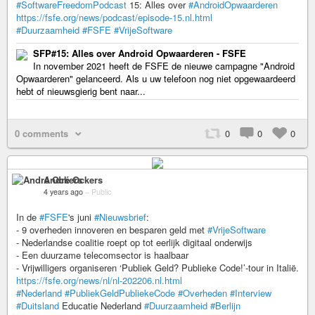
#SoftwareFreedomPodcast
15: Alles over
#AndroidOpwaarderen
https://fsfe.org/news/podcast/episode-15.nl.html
#Duurzaamheid
#FSFE
#VrijeSoftware
SFP#15: Alles over Android Opwaarderen - FSFE
In november 2021 heeft de FSFE de nieuwe campagne "Android
Opwaarderen" gelanceerd. Als u uw telefoon nog niet opgewaardeerd
hebt of nieuwsgierig bent naar...
0 comments
0
0
0
André Ockers
4 years ago
–
Public
In de
#FSFE
's juni
#Nieuwsbrief
:
- 9 overheden innoveren en besparen geld met
#VrijeSoftware
- Nederlandse coalitie roept op tot eerlijk digitaal onderwijs
- Een duurzame telecomsector is haalbaar
- Vrijwilligers organiseren ‘Publiek Geld? Publieke Code!’-tour in Italië.
https://fsfe.org/news/nl/nl-202206.nl.html
#Nederland
#PubliekGeldPubliekeCode
#Overheden
#Interview
#Duitsland
Educatie Nederland
#Duurzaamheid
#Berlijn