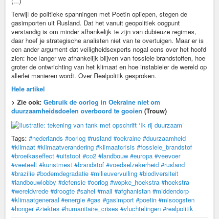
(...)
Terwijl de politieke spanningen met Poetin opliepen, stegen de
gasimporten uit Rusland. Dat het vanuit geopolitiek oogpunt
verstandig is om minder afhankelijk te zijn van dubieuze regimes,
daar hoef je strategische analisten niet van te overtuigen. Maar er is
een ander argument dat veiligheidsexperts nogal eens over het hoofd
zien: hoe langer we afhankelijk blijven van fossiele brandstoffen, hoe
groter de ontwrichting van het klimaat en hoe instabieler de wereld op
allerlei manieren wordt. Over Realpolitik gesproken.
Hele artikel
> Zie ook:
Gebruik de oorlog in Oekraïne niet om
duurzaamheidsdoelen overboord te gooien
(Trouw)
Tags:
#nederlands
#oorlog
#rusland
#oekraine
#duurzaamheid
#klimaat
#klimaatverandering
#klimaatcrisis
#fossiele_brandstof
#broeikaseffect
#uitstoot
#co2
#landbouw
#europa
#veevoer
#veeteelt
#kunstmest
#brandstof
#voedselzekerheid
#rusland
#brazilie
#bodemdegradatie
#milieuvervuiling
#biodiversiteit
#landbouwlobby
#defensie
#oorlog
#wopke_hoekstra
#hoekstra
#wereldvrede
#droogte
#sahel
#mali
#afghanistan
#middendorp
#klimaatgeneraal
#energie
#gas
#gasimport
#poetin
#misoogsten
#honger
#ziektes
#humanitaire_crises
#vluchtelingen
#realpolitik