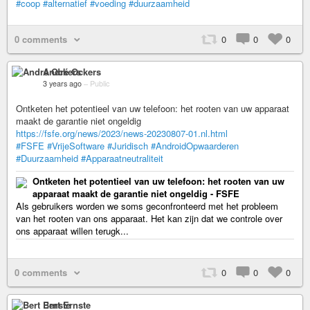
#coop
#alternatief
#voeding
#duurzaamheid
0 comments
0
0
0
André Ockers
3 years ago
–
Public
Ontketen het potentieel van uw telefoon: het rooten van uw apparaat
maakt de garantie niet ongeldig
https://fsfe.org/news/2023/news-20230807-01.nl.html
#FSFE
#VrijeSoftware
#Juridisch
#AndroidOpwaarderen
#Duurzaamheid
#Apparaatneutraliteit
Ontketen het potentieel van uw telefoon: het rooten van uw
apparaat maakt de garantie niet ongeldig - FSFE
Als gebruikers worden we soms geconfronteerd met het probleem
van het rooten van ons apparaat. Het kan zijn dat we controle over
ons apparaat willen terugk...
0 comments
0
0
0
Bert Ernste