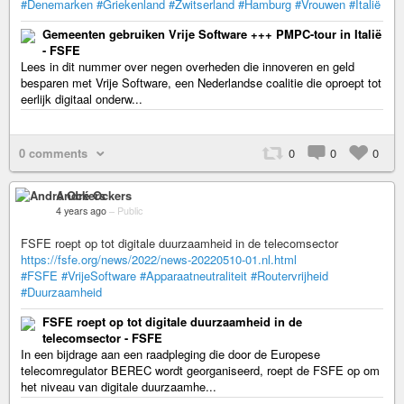
#Denemarken
#Griekenland
#Zwitserland
#Hamburg
#Vrouwen
#Italië
Gemeenten gebruiken Vrije Software +++ PMPC-tour in Italië
- FSFE
Lees in dit nummer over negen overheden die innoveren en geld
besparen met Vrije Software, een Nederlandse coalitie die oproept tot
eerlijk digitaal onderw...
0 comments
0
0
0
André Ockers
4 years ago
–
Public
FSFE roept op tot digitale duurzaamheid in de telecomsector
https://fsfe.org/news/2022/news-20220510-01.nl.html
#FSFE
#VrijeSoftware
#Apparaatneutraliteit
#Routervrijheid
#Duurzaamheid
FSFE roept op tot digitale duurzaamheid in de
telecomsector - FSFE
In een bijdrage aan een raadpleging die door de Europese
telecomregulator BEREC wordt georganiseerd, roept de FSFE op om
het niveau van digitale duurzaamhe...