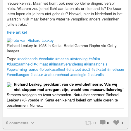
nieuwe kennis. Maar het komt ook neer op kleine dingen: verspil
niets. Waarom zou je het licht aan laten als er niemand is? De kraan
laten lopen als je hem niet gebruikt? Hoewel, hier in Nederland is het
waarschijnlijk maar beter om water te verspillen: anders verdrinken
jullie straks.’
Hele artikel
Richard Leakey in 1985 in Kenia. Beeld Gamma-Rapho via Getty
Images.
Tags:
#nederlands
#evolutie
#massa-uitsterving
#afrika
#duurzaamheid
#klimaat
#klimaatverandering
#klimaatcrisis
#opwarming_aarde
#broeikaseffect
#uitstoot
#co2
#stikstof
#methaan
#broeikasgas
#natuur
#natuurbehoud
#ecologie
#naturalis
Richard Leakey, predikant van de evolutietheorie: ‘Als wij
niet stoppen met arrogant zijn, wacht ons massa-uitsterving’
Stropers verjagen en ivoor verbranden. Natuurbeschermer Richard
Leakey (76) voerde in Kenia een keihard beleid om wilde dieren te
beschermen. Nu he...
0 comments
0
0
0