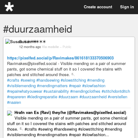
Create account
Sign in
#duurzaamheid
Susan ✶✶✶✶
12 months ago
Via mobile
–
Public
https://pixelfed.social/p/Ravimakes/861618133370506903
Ravimakes@pixelfed.social - Visible mending on a pair of summer
pants, got some chemical stuff on it so I covered the stains with
patches and stitched around those. 🪡
#crafts
#sewing
#handsewing
#slowstitching
#mending
#visiblemending
#mendingmatters
#repair
#slowfashion
#repairwhatyouwear
#sustainability
#mendingclothes
#stitchdontditch
#repareren
#kledingreparatie
#duurzaam
#duurzaamheid
#verstellen
#naaien
Hrafn van Es (Ravi) they/he (@Ravimakes@pixelfed.social)
Visible mending on a pair of summer pants, got some chemical
stuff on it so I covered the stains with patches and stitched around
those. 🪡 #crafts #sewing #handsewing #slowstitching #mending
#visiblemending #mendingmatters #repair #slowfashion...