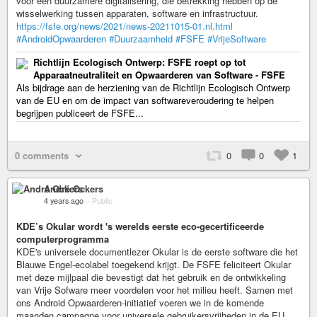
voor een duurzamere digitalisering, die betrekking hebben op de
wisselwerking tussen apparaten, software en infrastructuur.
https://fsfe.org/news/2021/news-20211015-01.nl.html
#AndroidOpwaarderen
#Duurzaamheid
#FSFE
#VrijeSoftware
Richtlijn Ecologisch Ontwerp: FSFE roept op tot
Apparaatneutraliteit en Opwaarderen van Software - FSFE
Als bijdrage aan de herziening van de Richtlijn Ecologisch Ontwerp
van de EU en om de impact van softwareveroudering te helpen
begrijpen publiceert de FSFE...
0 comments
0
0
1
André Ockers
4 years ago
–
Public
KDE’s Okular wordt 's werelds eerste eco-gecertificeerde
computerprogramma
KDE's universele documentlezer Okular is de eerste software die het
Blauwe Engel-ecolabel toegekend krijgt. De FSFE feliciteert Okular
met deze mijlpaal die bevestigt dat het gebruik en de ontwikkeling
van Vrije Sofware meer voordelen voor het milieu heeft. Samen met
ons Android Opwaarderen-initiatief voeren we in de komende
maanden campagne voor universele gebruikersvrijheden in de EU.