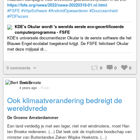
https://fsfe.org/news/2022/news-20220316-01.nl.html
#FSFE
#VrijeSoftware
#AndroidOpwaarderen
#Duurzaamheid
#PDFlezers
KDE's Okular wordt 's werelds eerste eco-gecertificeerde
computerprogramma - FSFE
KDE's universele documentlezer Okular is de eerste software die het
Blauwe Engel-ecolabel toegekend krijgt. De FSFE feliciteert Okular
met deze mijlpaal di...
0 comments
0
0
0
Bert Ernste
4 years ago
–
Public
Ook klimaatverandering bedreigt de
wereldvrede
De Groene Amsterdammer
Een land verdedig je met een leger, niet met windmolens, moet Han
ten Broeke redeneren. (...) Dat leek ook de impliciete boodschap van
minister van Buitenlandse Zaken Wopke Hoekstra. (...)