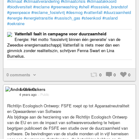
#klimaat
#klimaatverandering
#klimaatcrisis
#klimaatakkoord
#biodiversiteit
#reclame
#greenwashing
#shell
#fosssiele_brandstof
#greenpeace
#reclame_fosielvrij
#desmog
#vattenfall
#duurzaamheid
#energie
#energietransitie
#russisch_gas
#steenkool
#rusland
#oekraine
Vattenfall faalt in campagne voor duurzaamheid
Energie: Het motto ‘fossielvrij binnen één generatie’ van de
Zweedse energiemaatschappij Vattenfall is niets meer dan een
gimmick zonder realiteitszin, schrijven Fenna Swart en Lina
Burnelius.
0 comments
0
0
0
André Ockers
4 years ago
–
Public
Richtlijn Ecologisch Ontwerp: FSFE roept op tot Apparaatneutraliteit
en Opwaarderen van Software
Als bijdrage aan de herziening van de Richtlijn Ecologisch Ontwerp
van de EU en om de impact van softwareveroudering te helpen
begrijpen publiceert de FSFE een studie over de duurzaamheid van
software. De bevindingen van de studie monden uit in vijf kerneisen