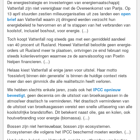
De energiestrategie en investeringen van energiemaatschappij
Vattenfall zijn niet verenigbaar met de Overeenkomst van Parijs. Op
13 april stuurden zestien milieuorganisaties uit zes landen een
open
brief
aan Vattenfall waarin zij dringend werden verzocht hun
energiebeleid te hervormen en af te stappen van het verbranden van
koolstof, inclusief boshout, voor energie. (...)
Toch koopt Vattenfall nog steeds gas met een gemiddeld aandeel
van 40 procent uit Rusland. Hoewel Vattenfall beloofde geen energie-
orders uit Rusland meer te plaatsen, ontvingen ze eind februari nog
steeds kolenleveringen waarmee ze de aanvalsoorlog van Poetin
hielpen financieren. (...)
Helaas kiest Vattenfall al enige jaren voor uitstel. Haar motto
‘fossielvrij binnen één generatie’ is binnen de huidige context niets
meer dan een gimmick die alle realiteitszin heeft verloren.
We hebben slechts enkele jaren, zoals ook het
IPCC opnieuw
bevestigt
, geen decennia om de uitstoot van broeikasgassen in de
atmosfeer drastisch te verminderen. Het drastisch verminderen van
de uitstoot van broeikasgassen vereist een snelle uitfasering van alle
koolstofrijke brandstoffen. Dit betekent naast olie, gas en kolen, ook
houtverbranding voor energie (biomassa). (...)
Bossen zijn niet hernieuwbaar, bossen zijn ecosystemen.
Ecosystemen die volgens het IPCC beschermd moeten worden. (...)