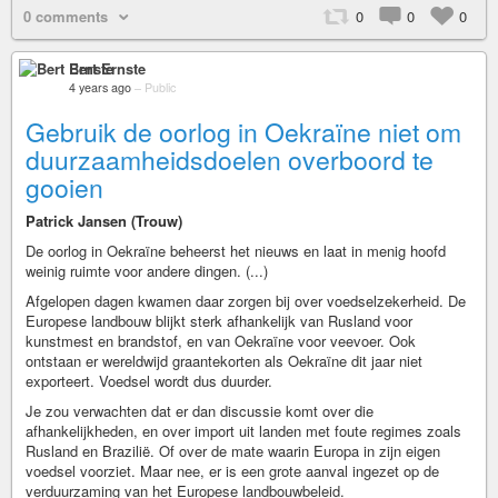
0 comments
0
0
0
Bert Ernste
4 years ago
–
Public
Gebruik de oorlog in Oekraïne niet om
duurzaamheidsdoelen overboord te
gooien
Patrick Jansen (Trouw)
De oorlog in Oekraïne beheerst het nieuws en laat in menig hoofd
weinig ruimte voor andere dingen. (...)
Afgelopen dagen kwamen daar zorgen bij over voedselzekerheid. De
Europese landbouw blijkt sterk afhankelijk van Rusland voor
kunstmest en brandstof, en van Oekraïne voor veevoer. Ook
ontstaan er wereldwijd graantekorten als Oekraïne dit jaar niet
exporteert. Voedsel wordt dus duurder.
Je zou verwachten dat er dan discussie komt over die
afhankelijkheden, en over import uit landen met foute regimes zoals
Rusland en Brazilië. Of over de mate waarin Europa in zijn eigen
voedsel voorziet. Maar nee, er is een grote aanval ingezet op de
verduurzaming van het Europese landbouwbeleid.