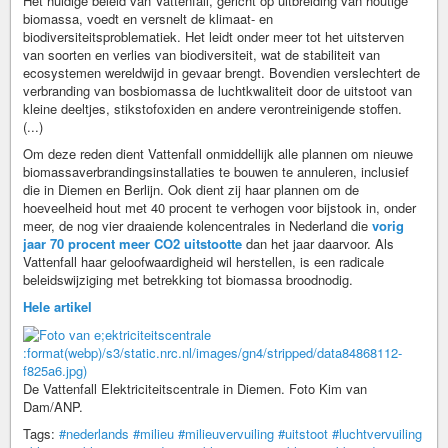
Het huidige beleid van Vattenfall, gericht op uitbreiding van houtige
biomassa, voedt en versnelt de klimaat- en
biodiversiteitsproblematiek. Het leidt onder meer tot het uitsterven
van soorten en verlies van biodiversiteit, wat de stabiliteit van
ecosystemen wereldwijd in gevaar brengt. Bovendien verslechtert de
verbranding van bosbiomassa de luchtkwaliteit door de uitstoot van
kleine deeltjes, stikstofoxiden en andere verontreinigende stoffen.
(...)
Om deze reden dient Vattenfall onmiddellijk alle plannen om nieuwe
biomassaverbrandingsinstallaties te bouwen te annuleren, inclusief
die in Diemen en Berlijn. Ook dient zij haar plannen om de
hoeveelheid hout met 40 procent te verhogen voor bijstook in, onder
meer, de nog vier draaiende kolencentrales in Nederland die
vorig
jaar 70 procent meer CO2 uitstootte
dan het jaar daarvoor. Als
Vattenfall haar geloofwaardigheid wil herstellen, is een radicale
beleidswijziging met betrekking tot biomassa broodnodig.
Hele artikel
:format(webp)/s3/static.nrc.nl/images/gn4/stripped/data84868112-
f825a6.jpg)
De Vattenfall Elektriciteitscentrale in Diemen. Foto Kim van
Dam/ANP.
Tags:
#nederlands
#milieu
#milieuvervuiling
#uitstoot
#luchtvervuiling