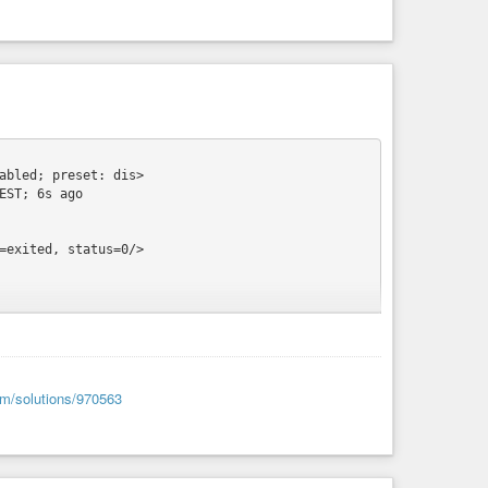
abled; preset: dis>

ST; 6s ago

=exited, status=0/>

-g -u ntp:ntp -c />

om/solutions/970563