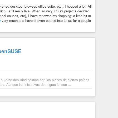
rmeldung.
rred desktop, browser, office suite, etc., I hopped a lot! All
ll: SFTFGFOP
ich I still really like. When so very FOSS projects decided
itical causes, etc), I have renewed my “hopping” a little bit in
D
very much and haven’t even booted into Linux for a couple
ies.conf

ges to

ect in

tion option,

penSUSE
shd_config(5).

 Regeln noch etwas bedeuten???Ich habe fertig.
 su gran debilidad política con los planes de ciertos países
ce. Aunque las iniciativas de migración son ...