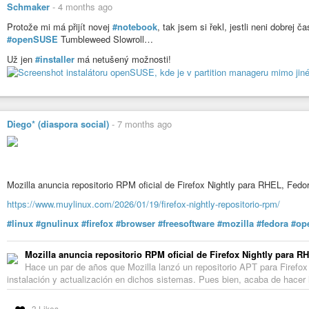
Schmaker
-
4 months ago
Protože mi má přijít novej
#notebook
, tak jsem si řekl, jestli neni dobrej č
#openSUSE
Tumbleweed Slowroll…
Už jen
#installer
má netušený možnosti!
Diego* (diaspora social)
-
7 months ago
Mozilla anuncia repositorio RPM oficial de Firefox Nightly para RHEL, Fe
https://www.muylinux.com/2026/01/19/firefox-nightly-repositorio-rpm/
#linux
#gnulinux
#firefox
#browser
#freesoftware
#mozilla
#fedora
#op
Mozilla anuncia repositorio RPM oficial de Firefox Nightly para
Hace un par de años que Mozilla lanzó un repositorio APT para Firefox e
instalación y actualización en dichos sistemas. Pues bien, acaba de hacer 
3 Likes