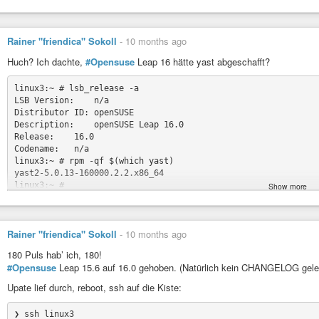
AmbientCapabilities=CAP_SETUID CAP_SETGID CAP_NET_BIND_SERVICE
[…]

Rainer "friendica" Sokoll
-
10 months ago
Also eigentlch ist
#Linux
ja ganz easy 😉
Huch? Ich dachte,
#Opensuse
Leap 16 hätte yast abgeschafft?
linux3:~ # lsb_release -a

LSB Version:    n/a

Distributor ID: openSUSE

Description:    openSUSE Leap 16.0

Release:    16.0

Codename:   n/a

linux3:~ # rpm -qf $(which yast)

yast2-5.0.13-160000.2.2.x86_64

Show more
#linux
Rainer "friendica" Sokoll
-
10 months ago
180 Puls hab’ ich, 180!
#Opensuse
Leap 15.6 auf 16.0 gehoben. (Natürlich kein CHANGELOG gelese
Upate lief durch, reboot, ssh auf die Kiste:
❯ ssh linux3
