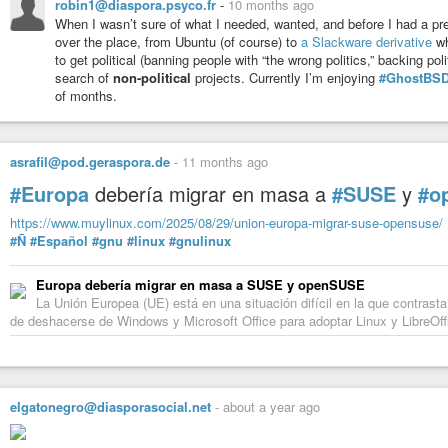
robin1@diaspora.psyco.fr
-
10 months ago
sshd_config erneut angepaßt, Reboot, geht immer noch nicht. Selbe Fehle
When I wasn’t sure of what I needed, wanted, and before I had a prefe
Ich werde leicht gereizt, erstmal Tee. Ich kenne da ein tolles Tee-Protoko
over the place, from Ubuntu (of course) to
a Slackware derivative
wh
(SpecialFineTippyGoldenFloweryOrangeProtocol).
to get political (banning people with “the wrong politics,” backing pol
Puls ist runter auf 179, es kann weitergehen.
search of
non-political
projects. Currently I’m enjoying
#GhostBS
of months.
linux3:~ # cat /usr/etc/ssh/sshd_config.d/40-suse-crypto-polic
# This system is following system-wide crypto policy. The chan
# crypto properties (Ciphers, MACs, ...) will not have any eff
# this or following included files. To override some configura
asrafil@pod.geraspora.de
-
11 months ago
# write it before this block or include it before this file.

#Europa
debería migrar en masa a
#SUSE
y
#o
# Please, see manual pages for update-crypto-policies(8) and s
https://www.muylinux.com/2025/08/29/union-europa-migrar-suse-opensuse/
#Ñ
#Español
#gnu
#linux
#gnulinux
Ist denn die ganze Welt verrückt geworden? Bin ich denn der einzige, dem
#Linux
Europa debería migrar en masa a SUSE y openSUSE
La Unión Europea (UE) está en una situación difícil en la que contrasta
de deshacerse de Windows y Microsoft Office para adoptar Linux y LibreOffi
elgatonegro@diasporasocial.net
-
about a year ago