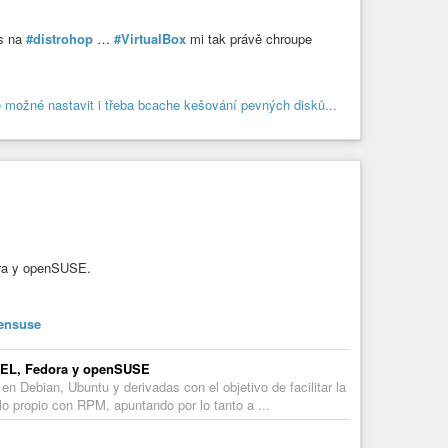
as na
#distrohop
…
#VirtualBox
mi tak právě chroupe
dora y openSUSE.
ensuse
 RHEL, Fedora y openSUSE
n Debian, Ubuntu y derivadas con el objetivo de facilitar la
lo propio con RPM, apuntando por lo tanto a ...