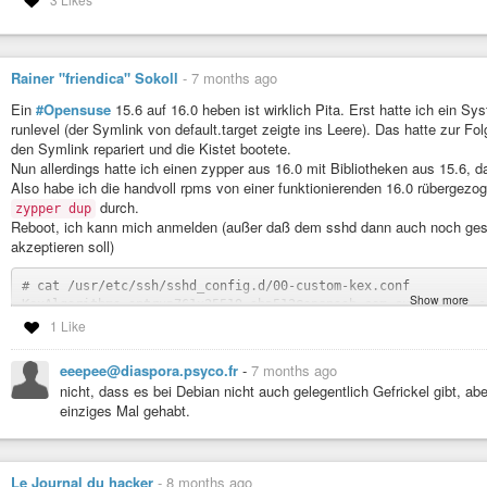
Rainer "friendica" Sokoll
-
7 months ago
Ein
#Opensuse
15.6 auf 16.0 heben ist wirklich Pita. Erst hatte ich ein S
runlevel (der Symlink von default.target zeigte ins Leere). Das hatte zur 
den Symlink repariert und die Kistet bootete.
Nun allerdings hatte ich einen zypper aus 16.0 mit Bibliotheken aus 15.6, 
Also habe ich die handvoll rpms von einer funktionierenden 16.0 rübergez
durch.
zypper dup
Reboot, ich kann mich anmelden (außer daß dem sshd dann auch noch ges
akzeptieren soll)
# cat /usr/etc/ssh/sshd_config.d/00-custom-kex.conf

Show more
1 Like
Also gut, ich kann mich also übers Netz anmelden, immerhin. Ein
systemc
Nur: Der laufende Nameserver bindet an kein Interface.
eeepee@diaspora.psyco.fr
-
7 months ago
nicht, dass es bei Debian nicht auch gelegentlich Gefrickel gibt, ab
# systemctl status named

einziges Mal gehabt.
● named.service - Berkeley Internet Name Domain (DNS)

    Loaded: loaded (/usr/lib/systemd/system/named.service; en
   Drop-In: /etc/systemd/system/named.service.d

            └─override.conf

Le Journal du hacker
-
8 months ago