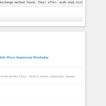
rein. Moment, wieso gibts die nicht??? Na egal, aus dem
g
x algos rein:
#kde
#linux
#opensuse
#hackaday
 know we like Linux. Jenny’s series, especially, always