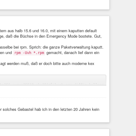
ystem aus halb 15.6 und 16.0, mit einem kaputten default
Folge, daß die Büchse in den Emergency Mode bootete. Gut,
dasselbe bei rpm. Sprich: die ganze Paketverwaltung kaputt.
ogen und
gemacht, danach lief dann ein
rpm -Uvh *.rpm
agt werden muß, daß er doch bitte auch moderne kex
zeigt keine Unauffälligkeiten.
tl --failed
er solches Gebastel hab ich in den letzten 20 Jahren kein
abled; preset: disabled)
