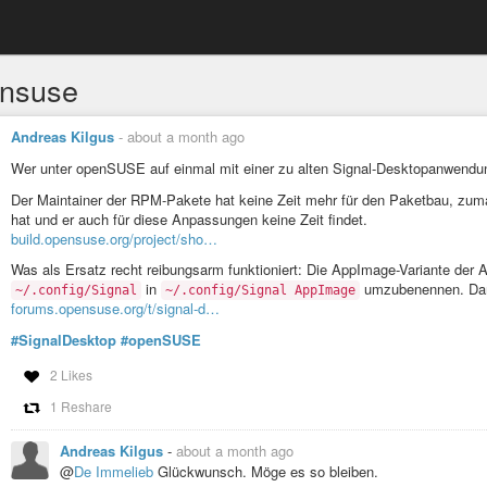
nsuse
Andreas Kilgus
-
about a month ago
Wer unter openSUSE auf einmal mit einer zu alten Signal-Desktopanwendun
Der Maintainer der RPM-Pakete hat keine Zeit mehr für den Paketbau, zumal
hat und er auch für diese Anpassungen keine Zeit findet.
build.opensuse.org/project/sho…
Was als Ersatz recht reibungsarm funktioniert: Die AppImage-Variante der 
in
umzubenennen. Damit
~/.config/Signal
~/.config/Signal AppImage
forums.opensuse.org/t/signal-d…
#SignalDesktop
#openSUSE
2 Likes
1 Reshare
Andreas Kilgus
-
about a month ago
@
De Immelieb
Glückwunsch. Möge es so bleiben.