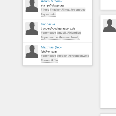
Adam Mizerski
etampl@diasp.org
#floss
#hacker
#linux
#opensuse
#sysadmin
traccer /e
traccer@pod.geraspora.de
#opensuse
#musik
#friendica
#opensouce
#braunschweig
Matthias (feb)
feb@loma.ml
#opensuse
#debian
#braunschweig
#bonn
#köln