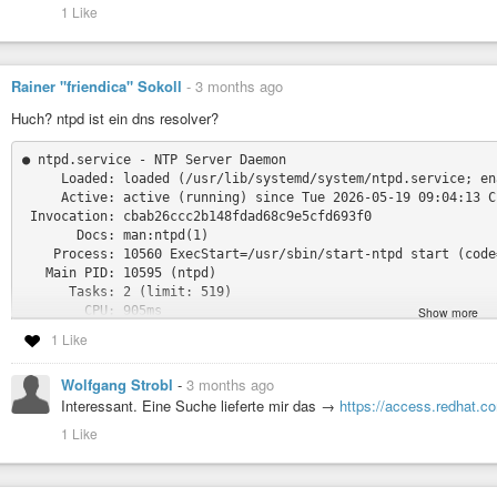
1 Like
Rainer "friendica" Sokoll
-
3 months ago
Huch? ntpd ist ein dns resolver?
● ntpd.service - NTP Server Daemon

     Loaded: loaded (/usr/lib/systemd/system/ntpd.service; en
     Active: active (running) since Tue 2026-05-19 09:04:13 CE
 Invocation: cbab26ccc2b148fdad68c9e5cfd693f0

       Docs: man:ntpd(1)

    Process: 10560 ExecStart=/usr/sbin/start-ntpd start (code
   Main PID: 10595 (ntpd)

      Tasks: 2 (limit: 519)

        CPU: 905ms

Show more
     CGroup: /system.slice/ntpd.service

1 Like
             ├─10595 /usr/sbin/ntpd -p /var/run/ntp/ntpd.pid 
Wolfgang Strobl
-
3 months ago
Interessant. Eine Suche lieferte mir das →
https://access.redhat.c
#Opensuse
1 Like