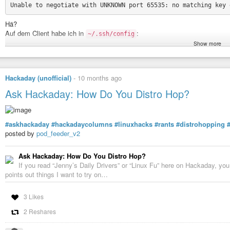
Hä?
Auf dem Client habe ich in
:
~/.ssh/config
Show more
Gut, schreibe ich eben dasselbe auf dem Server in
/etc/ssh/sshd_confi
Hackaday (unofficial)
-
10 months ago
Backup rausgeholt ist sie wieder da und ich schreibe meine gewünschten Ke
Ask Hackaday: How Do You Distro Hop?
linux3:~ # grep ^Kex /etc/ssh/sshd_config

#askhackaday
#hackadaycolumns
#linuxhacks
#rants
#distrohopping
Reboot, sicher ist sicher.
posted by
pod_feeder_v2
❯ ssh linux3

Ask Hackaday: How Do You Distro Hop?
If you read “Jenny’s Daily Drivers” or “Linux Fu” here on Hackaday, you
WTF???
points out things I want to try on…
linux3:~ # strings $(which sshd) | grep sshd_config

3 Likes
2 Reshares
What. The. Fuck??? Die Konfig liegt unter
!
/usr/etc/ssh/
Nun gut.