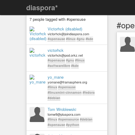
diaspora*
7 people tagged with #opensuse
#ope
Victorhck (disabled)
victorhck@joindiaspora.com
#opensuse
#linux
#gnu
#kde
victorhck
victorhck@pod.orkz.net
#opensuse
#gnu
#linux
#softwarelibre
#kde
yo_mane
yomane@framasphere.org
#linux
#opensuse
#linuxmint-cinnamon
#fedora
#debian
Tom Wroblewski
tomw9@pluspora.com
#linux
#opensource
#debian
#opensuse
#python