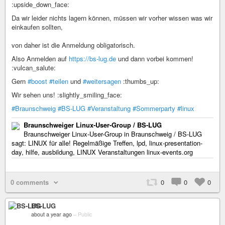
:upside_down_face:
Da wir leider nichts lagern können, müssen wir vorher wissen was wir
einkaufen sollten,
von daher ist die Anmeldung obligatorisch.
Also Anmelden auf
https://bs-lug.de
und dann vorbei kommen!
:vulcan_salute:
Gern
#boost
#teilen
und
#weitersagen
:thumbs_up:
Wir sehen uns! :slightly_smiling_face:
#Braunschweig
#BS-LUG
#Veranstaltung
#Sommerparty
#linux
Braunschweiger Linux-User-Group / BS-LUG
Braunschweiger Linux-User-Group in Braunschweig / BS-LUG
sagt: LINUX für alle! Regelmäßige Treffen, lpd, linux-presentation-
day, hilfe, ausbildung, LINUX Veranstaltungen linux-events.org
0 comments
0
0
0
BS-LUG
about a year ago
–
Public