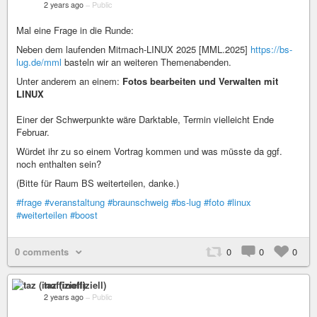
2 years ago
–
Public
Mal eine Frage in die Runde:
Neben dem laufenden Mitmach-LINUX 2025 [MML.2025]
https://bs-
lug.de/mml
basteln wir an weiteren Themenabenden.
Unter anderem an einem:
Fotos bearbeiten und Verwalten mit
LINUX
Einer der Schwerpunkte wäre Darktable, Termin vielleicht Ende
Februar.
Würdet ihr zu so einem Vortrag kommen und was müsste da ggf.
noch enthalten sein?
(Bitte für Raum BS weiterteilen, danke.)
#frage
#veranstaltung
#braunschweig
#bs-lug
#foto
#linux
#weiterteilen
#boost
0 comments
0
0
0
taz (inoffiziell)
2 years ago
–
Public