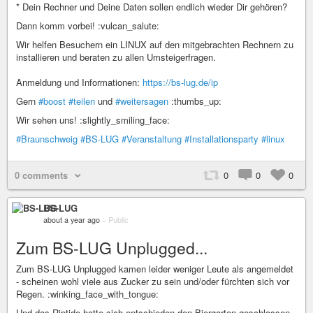
* Dein Rechner und Deine Daten sollen endlich wieder Dir gehören?
Dann komm vorbei! :vulcan_salute:
Wir helfen Besuchern ein LINUX auf den mitgebrachten Rechnern zu
installieren und beraten zu allen Umsteigerfragen.
Anmeldung und Informationen:
https://bs-lug.de/ip
Gern
#boost
#teilen
und
#weitersagen
:thumbs_up:
Wir sehen uns! :slightly_smiling_face:
#Braunschweig
#BS-LUG
#Veranstaltung
#Installationsparty
#linux
0 comments
0
0
0
BS-LUG
about a year ago
–
Public
Zum BS-LUG Unplugged...
Zum BS-LUG Unplugged kamen leider weniger Leute als angemeldet
- scheinen wohl viele aus Zucker zu sein und/oder fürchten sich vor
Regen. :winking_face_with_tongue:
Und das Riptide hatte sich entschieden den Biergarten geschlossen