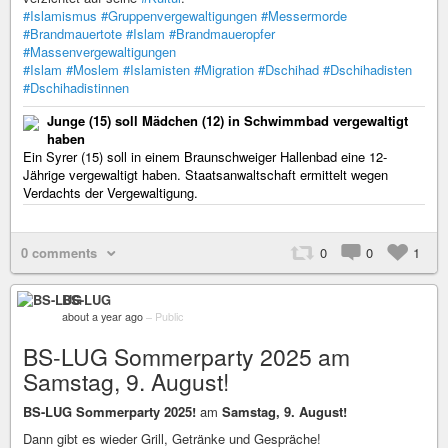
#Islamismus
#Gruppenvergewaltigungen
#Messermorde
#Brandmauertote
#Islam
#Brandmaueropfer
#Massenvergewaltigungen
#Islam
#Moslem
#Islamisten
#Migration
#Dschihad
#Dschihadisten
#Dschihadistinnen
Junge (15) soll Mädchen (12) in Schwimmbad vergewaltigt
haben
Ein Syrer (15) soll in einem Braunschweiger Hallenbad eine 12-
Jährige vergewaltigt haben. Staatsanwaltschaft ermittelt wegen
Verdachts der Vergewaltigung.
0 comments
0
0
1
BS-LUG
about a year ago
–
Public
BS-LUG Sommerparty 2025 am
Samstag, 9. August!
BS-LUG Sommerparty 2025!
am
Samstag, 9. August!
Dann gibt es wieder Grill, Getränke und Gespräche!