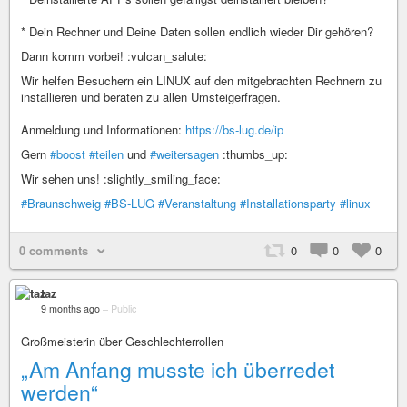
* Dein Rechner und Deine Daten sollen endlich wieder Dir gehören?
Dann komm vorbei! :vulcan_salute:
Wir helfen Besuchern ein LINUX auf den mitgebrachten Rechnern zu
installieren und beraten zu allen Umsteigerfragen.
Anmeldung und Informationen:
https://bs-lug.de/ip
Gern
#boost
#teilen
und
#weitersagen
:thumbs_up:
Wir sehen uns! :slightly_smiling_face:
#Braunschweig
#BS-LUG
#Veranstaltung
#Installationsparty
#linux
0 comments
0
0
0
taz
9 months ago
–
Public
Großmeisterin über Geschlechterrollen
„Am Anfang musste ich überredet
werden“