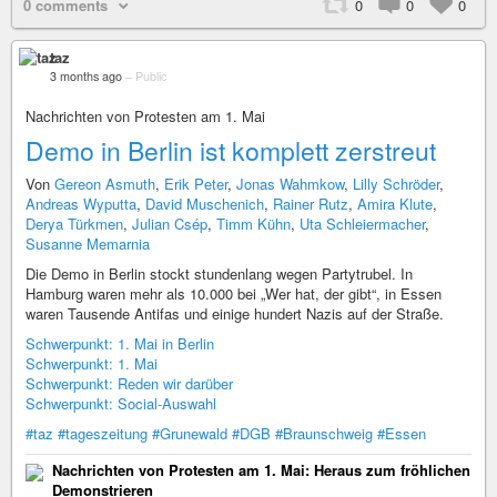
0 comments
0
0
0
taz
3 months ago
–
Public
Nachrichten von Protesten am 1. Mai
Demo in Berlin ist komplett zerstreut
Von
Gereon Asmuth
,
Erik Peter
,
Jonas Wahmkow
,
Lilly Schröder
,
Andreas Wyputta
,
David Muschenich
,
Rainer Rutz
,
Amira Klute
,
Derya Türkmen
,
Julian Csép
,
Timm Kühn
,
Uta Schleiermacher
,
Susanne Memarnia
Die Demo in Berlin stockt stundenlang wegen Partytrubel. In
Hamburg waren mehr als 10.000 bei „Wer hat, der gibt“, in Essen
waren Tausende Antifas und einige hundert Nazis auf der Straße.
Schwerpunkt: 1. Mai in Berlin
Schwerpunkt: 1. Mai
Schwerpunkt: Reden wir darüber
Schwerpunkt: Social-Auswahl
#taz
#tageszeitung
#Grunewald
#DGB
#Braunschweig
#Essen
Nachrichten von Protesten am 1. Mai: Heraus zum fröhlichen
Demonstrieren