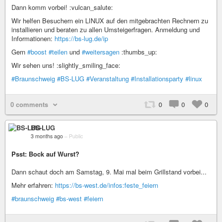
Dann komm vorbei! :vulcan_salute:
Wir helfen Besuchern ein LINUX auf den mitgebrachten Rechnern zu
installieren und beraten zu allen Umsteigerfragen. Anmeldung und
Informationen:
https://bs-lug.de/ip
Gern
#boost
#teilen
und
#weitersagen
:thumbs_up:
Wir sehen uns! :slightly_smiling_face:
#Braunschweig
#BS-LUG
#Veranstaltung
#Installationsparty
#linux
0 comments
0
0
0
BS-LUG
3 months ago
–
Public
Psst: Bock auf Wurst?
Dann schaut doch am Samstag, 9. Mai mal beim Grillstand vorbei...
Mehr erfahren:
https://bs-west.de/infos:feste_feiern
#braunschweig
#bs-west
#feiern