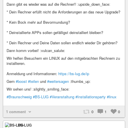
Dann gibt es wieder was auf die Rechner!! :upside_down_face:
* Dein Rechner erfüllt nicht die Anforderungen an das neue Upgrade?
* Kein Bock mehr auf Bevormundung?
* Deinstallierte APPs sollen gefälligst deinstalliert bleiben?
* Dein Rechner und Deine Daten sollen endlich wieder Dir gehören?
Dann komm vorbei! :vulcan_salute:
Wir helfen Besuchern ein LINUX auf den mitgebrachten Rechnern zu
installieren.
Anmeldung und Informationen:
https://bs-lug.de/ip
Gern
#boost
#teilen
und
#weitersagen
:thumbs_up:
Wir sehen uns! :slightly_smiling_face:
#Braunschweig
#BS-LUG
#Veranstaltung
#Installationsparty
#linux
1 comment
0
1
0
BS-LUG