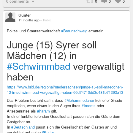
0 comments
0
0
0
Günter
11 months ago
–
Public
Polizei und Staatsanwaltschaft
#Braunschweig
ermitteln
Junge (15) Syrer soll
Mädchen (12) in
#Schwimmbad
vergewaltigt
haben
https://www.bild.de/regional/niedersachsen/junge-15-soll-maedchen-
12-in-schwimmbad-vergewaltigt-haben-66d74710dd3d481b71393a13
Das Problem besteht darin, dass
#Mohammedaner
keinerlei Gnade
empfinden, wenn etwas in den Augen ihres
#Imams
oder
Ältestenrates als
#haram
gilt.
In einer funktionierenden Gesellschaft passen sich die Gäste dem
Gastgeber an.
In
#Deutschland
passt sich die Gesellschaft den Gästen an und
verzichtet auf seine
#Kultur
.