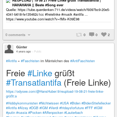
REUPLOAD | 19 08 21 Freie Linke grüßt Transatlantifa |
HAHAHAHA || Beste #Song ever
Quelle: https://tube.querdenken-711.de/videos/watch/f9397bc9-20e5-
4341-b618-fe135462c1cc #freielinke #musik #antifa ...
https://www.youtube.com/watch?v=fMlx-K09E98
0 comments
0
0
2
Günter
4 years ago
–
Public
#Antifa
=
#Faschisten
im Mäntelchen des
#AntiFaschisten
Freie
#Linke
grüßt
#Transatlantifa
(Freie Linke)
https://odysee.com/@HansHuber:9/reupload-19-08-21-freie-linke-
grüßt:a
#Hobbykommunisten
#Nichtwissen
#USA
#Biden
#BidenStiefellecker
#Antifa
#Alzey
#DGB
#IGM
#Verdi
#fridaysforfuture
#FFF
#IGM
#putin
#russia
#Pocken
#Affenpocken
#Lauterbach