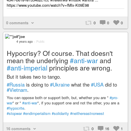
https://www.youtube.com/watch?v=fMlx-K09E98
0 comments
0
0
0
**joe
4 years ago
–
Public
Hypocrisy? Of course. That doesn't
mean the underlying
#anti-war
and
#anti-imperial
principles are wrong.
But it takes two to tango.
#Russia
is doing to
#Ukraine
what the
#USA
did to
#Vietnam
.
You can oppose both or support both, but, whether you are "
#pro-
war
" or "
#anti-war
", if you support one and not the other, you are a
#hypocrite
.
#stopwar
#endimperialism
#solidarity
#neithereastnorwest
16 comments
0
16
1