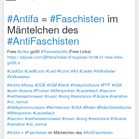
#Antifa
=
#Faschisten
im
Mäntelchen des
#AntiFaschisten
Freie
#Linke
grüßt
#Transatlantifa
(Freie Linke)
https://odysee.com/@HansHuber:9/reupload-19-08-21-freie-linke-
grüßt:a
#LiedGut
#LiedKunst
#Lied
#Kunst
#Art
#Lieder
#Volkslieder
#Volksweise
#Antifa
#Alzey
#DGB
#IGM
#Verdi
#fridaysforfuture
#FFF
#IGM
#putin
#russia
#Pocken
#Affenpocken
#Lauterbach
#fascism
#neithereastnorwest
#music
#song
#resistance
#Ukraine
#narrative
#no_normal
#Hobbykommunisten
#Nichtwissen
#USA
#Biden
#BidenStiefellecker
#Affenpocken
#Lauterbach
#fascism
#neithereastnorwest
#music
#song
#resistance
#Ukraine
#narrative
#no_normal
#Antifa
=
#Faschisten
im Mäntelchen des
#AntiFaschisten