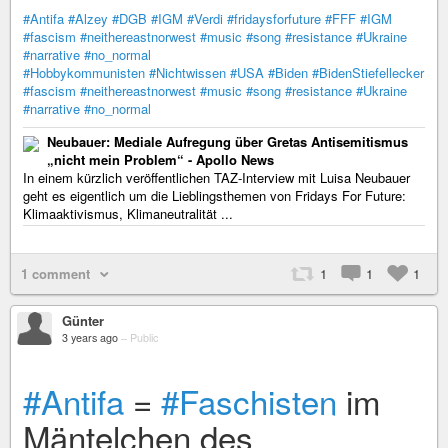
#Antifa
#Alzey
#DGB
#IGM
#Verdi
#fridaysforfuture
#FFF
#IGM
#fascism
#neithereastnorwest
#music
#song
#resistance
#Ukraine
#narrative
#no_normal
#Hobbykommunisten
#Nichtwissen
#USA
#Biden
#BidenStiefellecker
#fascism
#neithereastnorwest
#music
#song
#resistance
#Ukraine
#narrative
#no_normal
Neubauer: Mediale Aufregung über Gretas Antisemitismus
„nicht mein Problem“ - Apollo News
In einem kürzlich veröffentlichen TAZ-Interview mit Luisa Neubauer
geht es eigentlich um die Lieblingsthemen von Fridays For Future:
Klimaaktivismus, Klimaneutralität ...
1 comment
1
1
1
Günter
3 years ago
–
Public
#Antifa
=
#Faschisten
im
Mäntelchen des