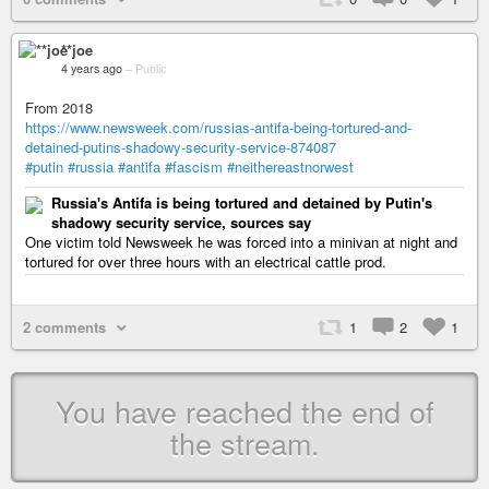
**joe
4 years ago
–
Public
From 2018
https://www.newsweek.com/russias-antifa-being-tortured-and-
detained-putins-shadowy-security-service-874087
#putin
#russia
#antifa
#fascism
#neithereastnorwest
Russia's Antifa is being tortured and detained by Putin's
shadowy security service, sources say
One victim told Newsweek he was forced into a minivan at night and
tortured for over three hours with an electrical cattle prod.
2 comments
1
2
1
You have reached the end of
the stream.