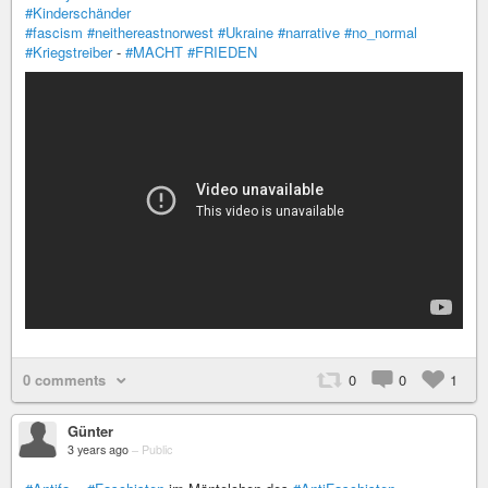
#Kinderschänder
#fascism
#neithereastnorwest
#Ukraine
#narrative
#no_normal
#Kriegstreiber
-
#MACHT
#FRIEDEN
0 comments
0
0
1
Günter
3 years ago
–
Public