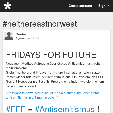
Create account
Sign in
#neithereastnorwest
Günter
3 years ago
–
Public
FRIDAYS FOR FUTURE
Neubauer: Mediale Aufregung über Gretas Antisemitismus „nicht
mein Problem“
Greta Thunberg und Fridays For Future International fallen zurzeit
immer wieder mit üblem Antisemitismus auf. Ein Problem, das FFF-
Gesicht Neubauer nicht als ihr Problem empfindet, wie sie in einem
neuen Interview sagt.
https://apollo-news.net/neubauer-mediale-aufregung-ueber-gretas-
antisemitismus-nicht-mein-problem/
#FFF
=
#Antisemitismus
!