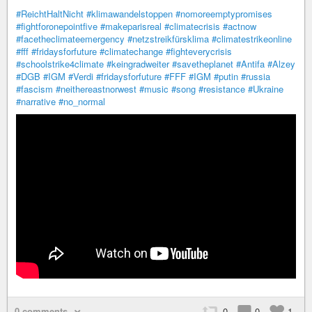
#ReichtHaltNicht
#klimawandelstoppen
#nomoreemptypromises
#fightforonepointfive
#makeparisreal
#climatecrisis
#actnow
#facetheclimateemergency
#netzstreikfürsklima
#climatestrikeonline
#fff
#fridaysforfuture
#climatechange
#fighteverycrisis
#schoolstrike4climate
#keingradweiter
#savetheplanet
#Antifa
#Alzey
#DGB
#IGM
#Verdi
#fridaysforfuture
#FFF
#IGM
#putin
#russia
#fascism
#neithereastnorwest
#music
#song
#resistance
#Ukraine
#narrative
#no_normal
0 comments
0
0
1