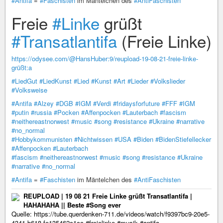
#Antifa
=
#Faschisten
im Mäntelchen des
#AntiFaschisten
Freie
#Linke
grüßt
#Transatlantifa
(Freie Linke)
https://odysee.com/@HansHuber:9/reupload-19-08-21-freie-linke-
grüßt:a
#LiedGut
#LiedKunst
#Lied
#Kunst
#Art
#Lieder
#Volkslieder
#Volksweise
#Antifa
#Alzey
#DGB
#IGM
#Verdi
#fridaysforfuture
#FFF
#IGM
#putin
#russia
#Pocken
#Affenpocken
#Lauterbach
#fascism
#neithereastnorwest
#music
#song
#resistance
#Ukraine
#narrative
#no_normal
#Hobbykommunisten
#Nichtwissen
#USA
#Biden
#BidenStiefellecker
#Affenpocken
#Lauterbach
#fascism
#neithereastnorwest
#music
#song
#resistance
#Ukraine
#narrative
#no_normal
#Antifa
=
#Faschisten
im Mäntelchen des
#AntiFaschisten
REUPLOAD | 19 08 21 Freie Linke grüßt Transatlantifa |
HAHAHAHA || Beste #Song ever
Quelle: https://tube.querdenken-711.de/videos/watch/f9397bc9-20e5-
4341-b618-fe135462c1cc #freielinke #musik #antifa ...