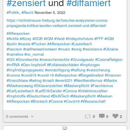
#zensiert
und
#diffamiert
#Politik
,
#Recht
November 5, 2022
https://nichtohneuns-freiburg.de/forscher-analysieren-corona-
propaganda-kritiker-wurden-verbannt-zensiert-und-diffamiert/
#Affenpocken
#Antifa
#Alzey
#DGB
#IGM
#Verdi
#fridaysforfuture
#FFF
#IGM
#putin
#russia
#Pocken
#Affenpocken
#Lauterbach
#fascism
#neithereastnorwest
#music
#song
#resistance
#Ukraine
#narrative
#no_normal
#GG
#Grundrechte
#menschenrechte
#Grundgesetz
#CoronaReligion
#mRNA
#Gen-Impfstoff
#Kollateralschäden
#Impfungen
#Impfnötigungsgesetz
#ermächtigung
#haftung
#versicherung
#corona
#covid19
#covid-19
#affenpocken
#Bargeldverbot
#finanzen
#finanzblase
#betrug
#crash
#event201
#Neoliberalismus
#Maske
#Maskenzwang
#Sklavenzeichen
#Maskenpflicht
#Faschismus
#KarlLauterbach
#LeifErikSander
#Corona
#Infektionszahlen
#Impfstoffe
#Deutschland
#BioNTech
#Maskenpflicht
#Masken
#Affenpocken
#Biontech
#Corona
#Covid19
#Wissenschaft
0 comments
0
0
2