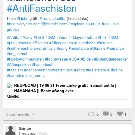
#AntiFaschisten
Freie
#Linke
grüßt
#Transatlantifa
(Freie Linke)
https://odysee.com/@HansHuber:9/reupload-19-08-21-freie-linke-
grüßt:a
#Antifa
#Alzey
#DGB
#IGM
#Verdi
#fridaysforfuture
#FFF
#IGM
#putin
#russia
#Pocken
#Affenpocken
#Lauterbach
#fascism
#neithereastnorwest
#music
#song
#resistance
#Ukraine
#narrative
#no_normal
#Hobbykommunisten
#Nichtwissen
#USA
#Biden
#BidenStiefellecker
#Affenpocken
#Lauterbach
#fascism
#neithereastnorwest
#music
#song
#resistance
#Ukraine
#narrative
#no_normal
REUPLOAD | 19 08 21 Freie Linke grüßt Transatlantifa |
HAHAHAHA || Beste #Song ever
Quelle:
0 comments
0
0
1
Günter
3 years ago
–
Public