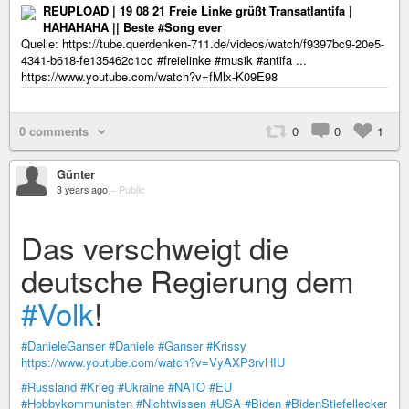
REUPLOAD | 19 08 21 Freie Linke grüßt Transatlantifa |
HAHAHAHA || Beste #Song ever
Quelle: https://tube.querdenken-711.de/videos/watch/f9397bc9-20e5-
4341-b618-fe135462c1cc #freielinke #musik #antifa ...
https://www.youtube.com/watch?v=fMlx-K09E98
0 comments
0
0
1
Günter
3 years ago
–
Public
Das verschweigt die
deutsche Regierung dem
#Volk
!
#DanieleGanser
#Daniele
#Ganser
#Krissy
https://www.youtube.com/watch?v=VyAXP3rvHIU
#Russland
#Krieg
#Ukraine
#NATO
#EU
#Hobbykommunisten
#Nichtwissen
#USA
#Biden
#BidenStiefellecker