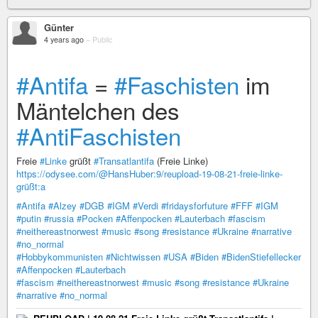
Günter
4 years ago
–
Public
#Antifa
=
#Faschisten
im
Mäntelchen des
#AntiFaschisten
Freie
#Linke
grüßt
#Transatlantifa
(Freie Linke)
https://odysee.com/@HansHuber:9/reupload-19-08-21-freie-linke-
grüßt:a
#Antifa
#Alzey
#DGB
#IGM
#Verdi
#fridaysforfuture
#FFF
#IGM
#putin
#russia
#Pocken
#Affenpocken
#Lauterbach
#fascism
#neithereastnorwest
#music
#song
#resistance
#Ukraine
#narrative
#no_normal
#Hobbykommunisten
#Nichtwissen
#USA
#Biden
#BidenStiefellecker
#Affenpocken
#Lauterbach
#fascism
#neithereastnorwest
#music
#song
#resistance
#Ukraine
#narrative
#no_normal