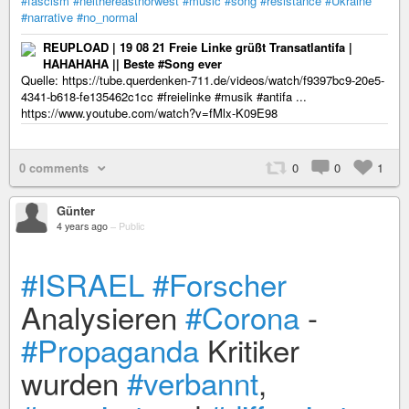
#fascism
#neithereastnorwest
#music
#song
#resistance
#Ukraine
#narrative
#no_normal
REUPLOAD | 19 08 21 Freie Linke grüßt Transatlantifa |
HAHAHAHA || Beste #Song ever
Quelle: https://tube.querdenken-711.de/videos/watch/f9397bc9-20e5-
4341-b618-fe135462c1cc #freielinke #musik #antifa ...
https://www.youtube.com/watch?v=fMlx-K09E98
0 comments
0
0
1
Günter
4 years ago
–
Public
#ISRAEL
#Forscher
Analysieren
#Corona
-
#Propaganda
Kritiker
wurden
#verbannt
,