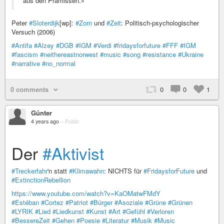
aus den Prämissen.»
Peter
#Sloterdijk
[wp]:
#Zorn
und
#Zeit
: Politisch-psychologischer
Versuch (2006)
#Antifa
#Alzey
#DGB
#IGM
#Verdi
#fridaysforfuture
#FFF
#IGM
#fascism
#neithereastnorwest
#music
#song
#resistance
#Ukraine
#narrative
#no_normal
0 comments
0
0
1
Günter
4 years ago
–
Public
Der
#Aktivist
#Treckerfahr
'n statt
#Klimawahn
: NICHTS für
#FridaysforFuture
und
#ExtinctionRebellion
https://www.youtube.com/watch?v=KaOMatwFMdY
#Estéban
#Cortez
#Patriot
#Bürger
#Asoziale
#Grüne
#Grünen
#LYRIK
#Lied
#Liedkunst
#Kunst
#Art
#Gefühl
#Verloren
#BessereZeit
#Gehen
#Poesie
#Literatur
#Musik
#Music