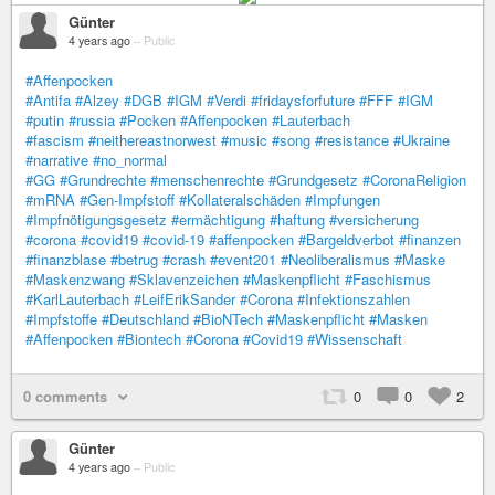
Günter
4 years ago
–
Public
#Affenpocken
#Antifa
#Alzey
#DGB
#IGM
#Verdi
#fridaysforfuture
#FFF
#IGM
#putin
#russia
#Pocken
#Affenpocken
#Lauterbach
#fascism
#neithereastnorwest
#music
#song
#resistance
#Ukraine
#narrative
#no_normal
#GG
#Grundrechte
#menschenrechte
#Grundgesetz
#CoronaReligion
#mRNA
#Gen-Impfstoff
#Kollateralschäden
#Impfungen
#Impfnötigungsgesetz
#ermächtigung
#haftung
#versicherung
#corona
#covid19
#covid-19
#affenpocken
#Bargeldverbot
#finanzen
#finanzblase
#betrug
#crash
#event201
#Neoliberalismus
#Maske
#Maskenzwang
#Sklavenzeichen
#Maskenpflicht
#Faschismus
#KarlLauterbach
#LeifErikSander
#Corona
#Infektionszahlen
#Impfstoffe
#Deutschland
#BioNTech
#Maskenpflicht
#Masken
#Affenpocken
#Biontech
#Corona
#Covid19
#Wissenschaft
0 comments
0
0
2
Günter
4 years ago
–
Public